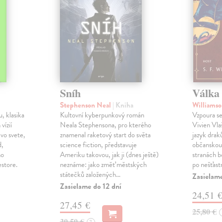
Sníh
Válka 
Stephenson Neal
| Kniha
Williamso
, klasika
Kultovní kyberpunkový román
Vzpoura se
 vízií
Neala Stephensona, pro kterého
Vivien Vlaš
 vo svete,
znamenal raketový start do světa
jazyk drak
d,
science fiction, představuje
občanskou 
ho
Ameriku takovou, jak ji (dnes ještě)
stranách bo
estore.
neznáme: jako změť městských
po nešťast
státečků založených…
Zasielame
Zasielame do 12 dní
24,51 
27,45 €
25,80 €
30,50 €