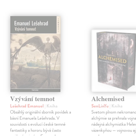
Vzývání temnot
Alchemised
Lešehrad Emanuel
| Kniha
SenLinYu
| Kniha
Obsáhlý originální sborník povídek a
Svetom plnom nekromanc
básní Emanuela Lešehrada. V
alchýmie sa prehnala vojna
souvislosti s evolucí české temné
nádejná alchymistka Helen
fantastiky a hororu bývá často
väzenkyňou — vojnovou aj 