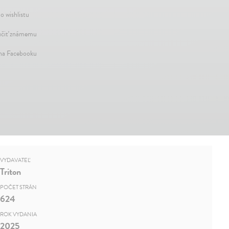
o wishlistu
čiť známemu
 na Facebooku
VYDAVATEĽ
Triton
POČET STRÁN
624
ROK VYDANIA
2025