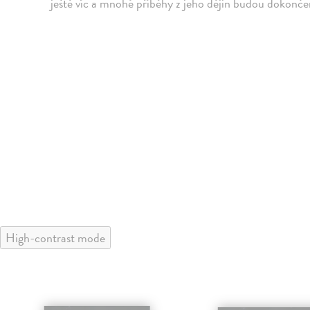
ještě víc a mnohé příběhy z jeho dějin budou dokonče
High-contrast mode