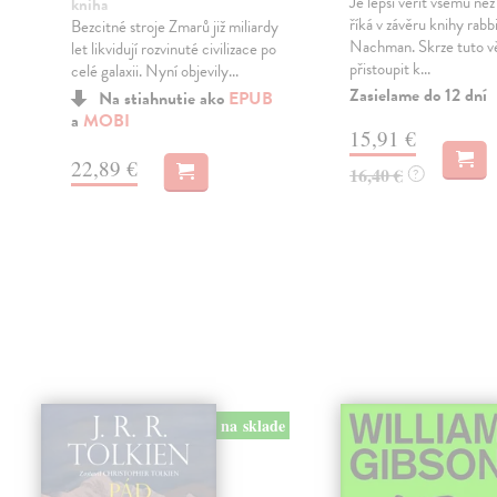
Je lepší věřit všemu ne
kniha
říká v závěru knihy rabb
Bezcitné stroje Zmarů již miliardy
Nachman. Skrze tuto vě
let likvidují rozvinuté civilizace po
přistoupit k...
celé galaxii. Nyní objevily...
Zasielame do 12 dní
Na stiahnutie ako
EPUB
a
MOBI
15,91 €
22,89 €
16,40 €
?
na sklade