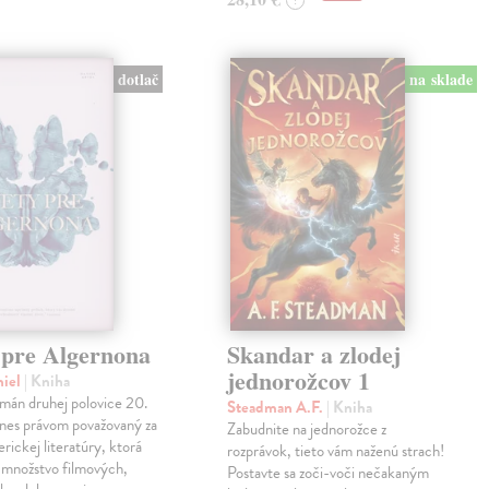
?
dotlač
na sklade
 pre Algernona
Skandar a zlodej
jednorožcov 1
niel
| Kniha
mán druhej polovice 20.
Steadman A.F.
| Kniha
dnes právom považovaný za
Zabudnite na jednorožce z
erickej literatúry, ktorá
rozprávok, tieto vám naženú strach!
a množstvo filmových,
Postavte sa zoči-voči nečakaným