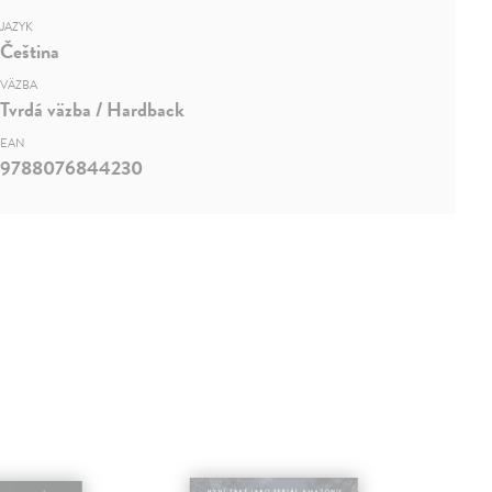
JAZYK
Čeština
VÄZBA
Tvrdá väzba / Hardback
EAN
9788076844230