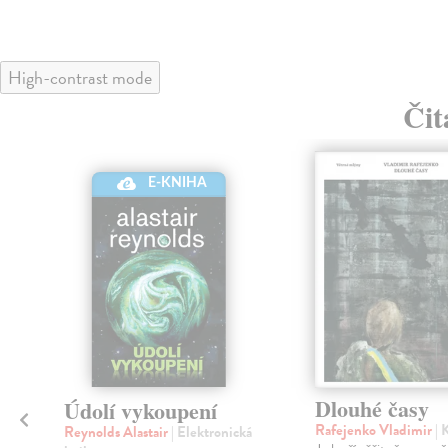
High-contrast mode
Čit
klade
E-KNIHA
nka
é
Dlouhé časy
Údolí vykoupení
Rafejenko Vladimir
| 
Reynolds Alastair
| Elektronická