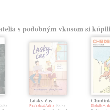
atelia s podobným vkusom si kúpili
Lásky čas
Chudink
Kniha
Rosípalová Adéla
| Kniha
Skalník Mich