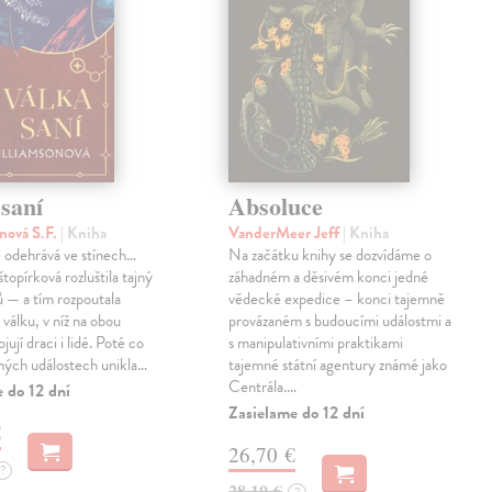
saní
Absoluce
nová S.F.
| Kniha
VanderMeer Jeff
| Kniha
 odehrává ve stínech…
Na začátku knihy se dozvídáme o
topírková rozluštila tajný
záhadném a děsivém konci jedné
ů — a tím rozpoutala
vědecké expedice – konci tajemně
válku, v níž na obou
provázaném s budoucími událostmi a
jují draci i lidé. Poté co
s manipulativními praktikami
ných událostech unikla…
tajemné státní agentury známé jako
Centrála.…
 do 12 dní
Zasielame do 12 dní
€
26,70 €
?
28,10 €