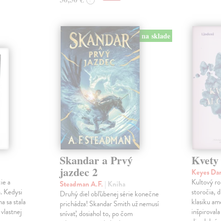
?
na sklade
Skandar a Prvý
Kvety
jazdec 2
Keyes Da
ie a
Kultový ro
Steadman A.F.
| Kniha
. Kedysi
storočia, 
Druhý diel obľúbenej série konečne
a sa stala
klasiku am
prichádza! Skandar Smith už nemusí
vlastnej
inšpiroval
snívať, dosiahol to, po čom