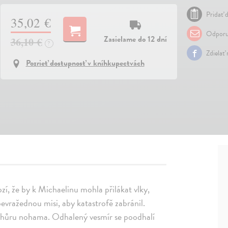
Pridať d
35,02 €
Odporu
Zasielame do 12 dní
36,10 €
?
Zdielať
Pozrieť dostupnosť v kníhkupectvách
zí, že by k Michaelinu mohla přilákat vlky,
evražednou misi, aby katastrofě zabránil.
 vzhůru nohama. Odhalený vesmír se poodhalí