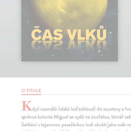
O TITULE
K
dyž osamělá lidská loď zabloudí do soustavy a hro
správce kolonie Miguel se vydá na zoufalou, téměř seb
Setkání s tajemnou pasažérkou lodi obrátí jeho svět