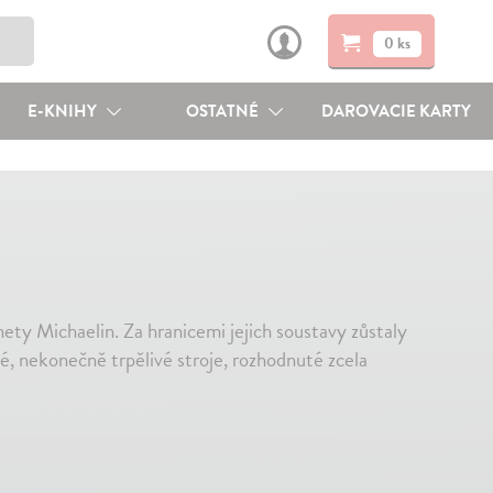
0 ks
E-KNIHY
OSTATNÉ
DAROVACIE KARTY
nety Michaelin. Za hranicemi jejich soustavy zůstaly
né, nekonečně trpělivé stroje, rozhodnuté zcela