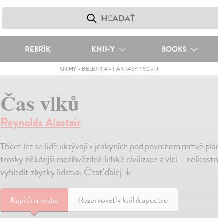
REBRÍK
KNIHY
BOOKS
KNIHY
-
BELETRIA
-
FANTASY / SCI-FI
Čas vlků
Reynolds Alastair
Třicet let se lidé ukrývají v jeskyních pod povrchem mrtvé pla
trosky někdejší mezihvězdné lidské civilizace a vlci – nelítost
vyhladit zbytky lidstva.
Čítať ďalej
↓
Kúpiť
na webe
Rezervovať v kníhkupectve