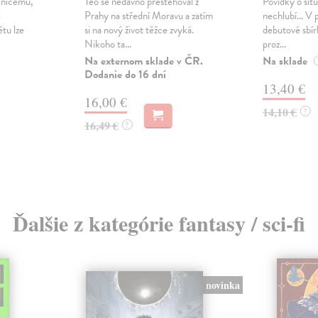
ž ničemu,
Teo se nedávno přestěhoval z
Povídky o situ
i
Prahy na střední Moravu a zatím
nechlubí... V 
tu lze
si na nový život těžce zvyká.
debutové sbír
Nikoho ta...
proz...
Na externom sklade v ČR.
Na sklade
Dodanie do 16 dní
13,40 €
16,00 €
14,10 €
?
16,49 €
?
Ďalšie z kategórie fantasy / sci-fi
novinka