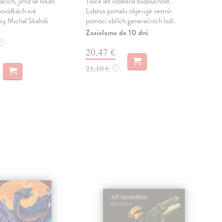
acích, jimiž se nikdo
Tisíce let vzdálená budoucnost.
Děj
povídkách své
Lidstvo pomalu objevuje vesmír
v ro
ky Michal Skalník
pomocí obřích generačních lodí.
Erid
pref
Zasielame do 10 dní
Dod
?
20,47 €
skl
sta
21,10 €
?
dod
18
18,