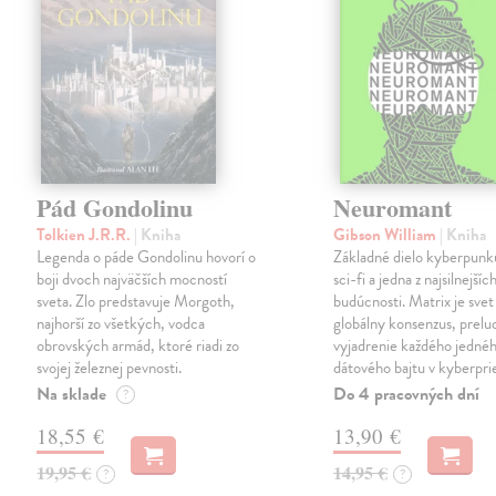
Pád Gondolinu
Neuromant
Tolkien J.R.R.
| Kniha
Gibson William
| Kniha
Legenda o páde Gondolinu hovorí o
Základné dielo kyberpunku
boji dvoch najväčších mocností
sci-fi a jedna z najsilnejších
sveta. Zlo predstavuje Morgoth,
budúcnosti. Matrix je svet
najhorší zo všetkých, vodca
globálny konsenzus, prelu
obrovských armád, ktoré riadi zo
vyjadrenie každého jedné
svojej železnej pevnosti.
dátového bajtu v kyberpri
Na sklade
Do 4 pracovných dní
?
18,55 €
13,90 €
19,95 €
14,95 €
?
?