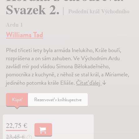
Svazek 2.
Poslední král Východního
Ardu 1
Williams Tad
Před třiceti lety byla armáda Inelukiho, Krále bouří,
rozprášena a on sám zahuben. Ve Východním Ardu
zavládl mír pod vládou Simona Bělokadeřného,
pomocníka z kuchyně, z něhož se stal král, a Miriamele,
jediného potomka krále Eliáše.
Čítať ďalej
↓
Kúpiť
Rezervovať v kníhkupectve
22,75 €
23,45 €
?