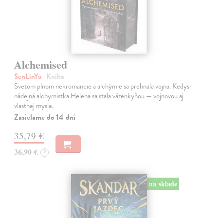
Alchemised
SenLinYu
| Kniha
Svetom plnom nekromancie a alchýmie sa prehnala vojna. Kedysi
nádejná alchymistka Helena sa stala väzenkyňou — vojnovou aj
vlastnej mysle.
Zasielame do 14 dní
35,79 €
36,90 €
?
na sklade