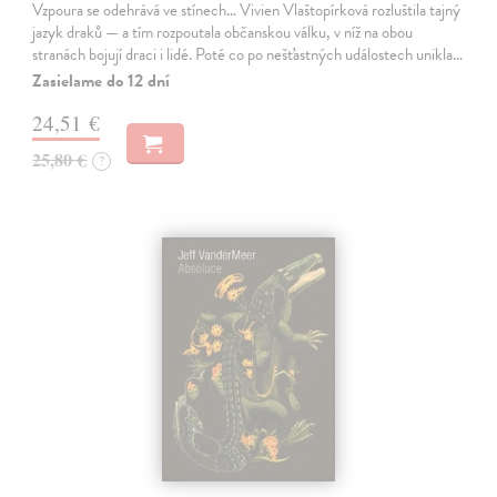
Vzpoura se odehrává ve stínech… Vivien Vlaštopírková rozluštila tajný
jazyk draků — a tím rozpoutala občanskou válku, v níž na obou
stranách bojují draci i lidé. Poté co po nešťastných událostech unikla…
Zasielame do 12 dní
24,51 €
25,80 €
?