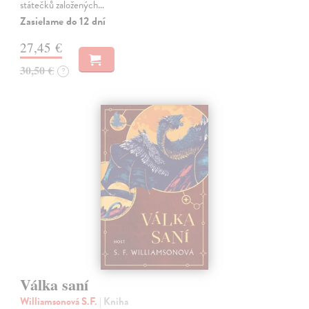
státečků založených…
Zasielame do 12 dní
27,45 €
30,50 €
?
Válka saní
Williamsonová S.F.
| Kniha