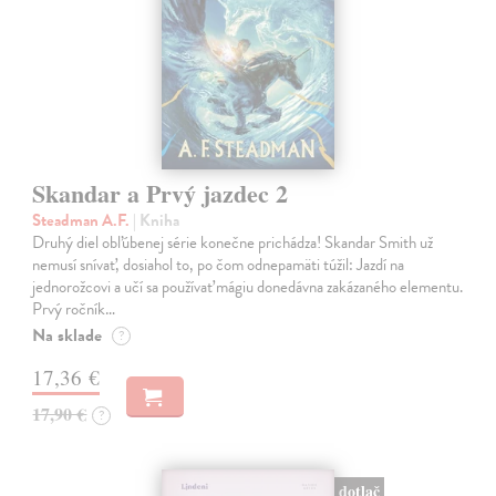
Skandar a Prvý jazdec 2
Steadman A.F.
| Kniha
Druhý diel obľúbenej série konečne prichádza! Skandar Smith už
nemusí snívať, dosiahol to, po čom odnepamäti túžil: Jazdí na
jednorožcovi a učí sa používať mágiu donedávna zakázaného elementu.
Prvý ročník…
Na sklade
?
17,36 €
17,90 €
?
dotlač