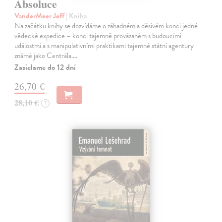
Absoluce
VanderMeer Jeff
| Kniha
Na začátku knihy se dozvídáme o záhadném a děsivém konci jedné
vědecké expedice – konci tajemně provázaném s budoucími
událostmi a s manipulativními praktikami tajemné státní agentury
známé jako Centrála.…
Zasielame do 12 dní
26,70 €
28,10 €
?