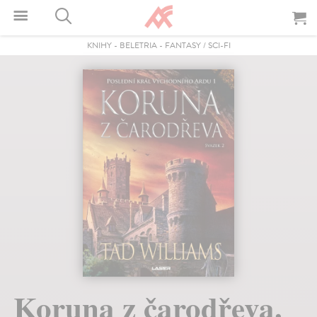
KNIHY
-
BELETRIA
-
FANTASY / SCI-FI
Koruna z čarodřeva.