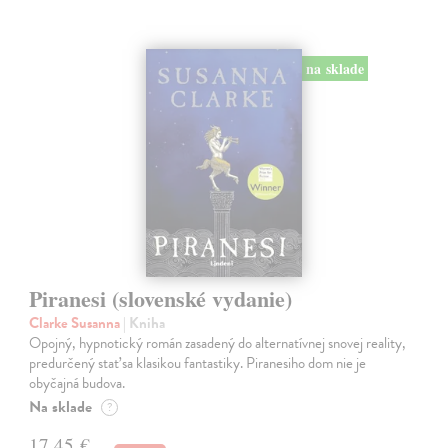
na sklade
Piranesi (slovenské vydanie)
Clarke Susanna
| Kniha
Opojný, hypnotický román zasadený do alternatívnej snovej reality,
predurčený stať sa klasikou fantastiky. Piranesiho dom nie je
obyčajná budova.
Na sklade
?
17,45 €