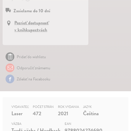
Zasielame do 10 dní
Pozrieť dostupnosť
v kníhkupectvách
Pridať do wishlistu
Odporučiť známemu
Zdielať na Facebooku
VYDAVATEĽ
POČET STRÁN
ROK VYDANIA
JAZYK
Laser
472
2021
Čeština
VÄZBA
EAN
Tvrdá väzba / Hardback
9788024274690