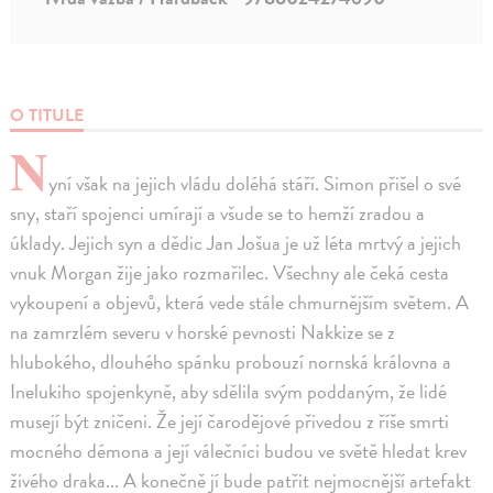
O TITULE
N
yní však na jejich vládu doléhá stáří. Simon přišel o své
sny, staří spojenci umírají a všude se to hemží zradou a
úklady. Jejich syn a dědic Jan Jošua je už léta mrtvý a jejich
vnuk Morgan žije jako rozmařilec. Všechny ale čeká cesta
vykoupení a objevů, která vede stále chmurnějším světem. A
na zamrzlém severu v horské pevnosti Nakkize se z
hlubokého, dlouhého spánku probouzí nornská královna a
Inelukiho spojenkyně, aby sdělila svým poddaným, že lidé
musejí být zničeni. Že její čarodějové přivedou z říše smrti
mocného démona a její válečníci budou ve světě hledat krev
živého draka... A konečně jí bude patřit nejmocnější artefakt