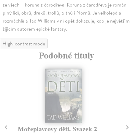
ze všech – koruna z čarodřeva. Koruna z čarodřeva je román
plný lidí, obrů, draků, trollů, Sithů i Nornů. Je velkolepá a
rozmáchlá a Tad Williams v ní opět dokazuje, kdo je největším
žijícím autorem epické fantasy.
High-contrast mode
Podobné tituly
Mořeplavcovy děti. Svazek 2
M