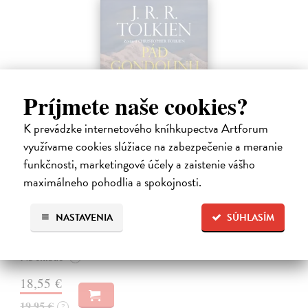
Príjmete naše cookies?
K prevádzke internetového kníhkupectva Artforum
využívame cookies slúžiace na zabezpečenie a meranie
funkčnosti, marketingové účely a zaistenie vášho
Pád Gondolinu
maximálneho pohodlia a spokojnosti.
Tolkien J.R.R.
| Kniha
Legenda o páde Gondolinu hovorí o boji dvoch najväčších mocností
NASTAVENIA
SÚHLASÍM
sveta. Zlo predstavuje Morgoth, najhorší zo všetkých, vodca
obrovských armád, ktoré riadi zo svojej železnej pevnosti.
Na sklade
?
18,55 €
19,95 €
?