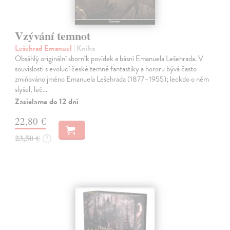
Vzývání temnot
Lešehrad Emanuel
| Kniha
Obsáhlý originální sborník povídek a básní Emanuela Lešehrada. V
souvislosti s evolucí české temné fantastiky a hororu bývá často
zmiňováno jméno Emanuela Lešehrada (1877–1955); leckdo o něm
slyšel, leč…
Zasielame do 12 dní
22,80 €
23,50 €
?