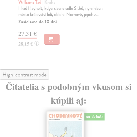
Williams Tad
| Kniha
Wi
Hrad Hayholt, kdysi slavné sídlo Sithů, nyní hlavní
Hra
město království lidí, oblehli Nornové, jejich z...
měs
Zasielame do 10 dní
Za
27,31 €
27
28,15 €
28
?
High-contrast mode
Čitatelia s podobným vkusom si
kúpili aj:
na sklade