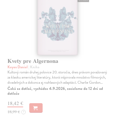
Kvety pre Algernona
Keyes Daniel
| Kniha
Kultový román druhej polovice 20. storočia, dnes právom považovaný
za klasiku americkej literatúry, ktorá inšpirovala množstvo filmových,
divadelných a dokonca aj rozhlasových adaptácií. Charlie Gordon…
Čaká sa dotlač, vychádza 4.9.2026, zasielame do 12 dní od
dotlače
18,42 €
18,99 €
?