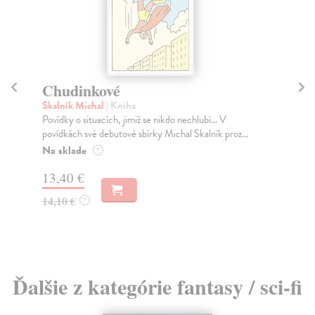
Chudinkové
L
Skalník Michal
| Kniha
Sca
Povídky o situacích, jimiž se nikdo nechlubí... V
Nej
povídkách své debutové sbírky Michal Skalník proz...
nej
Na sklade
Za
?
13,40 €
18
14,10 €
18
?
Ďalšie z kategórie fantasy / sci-fi