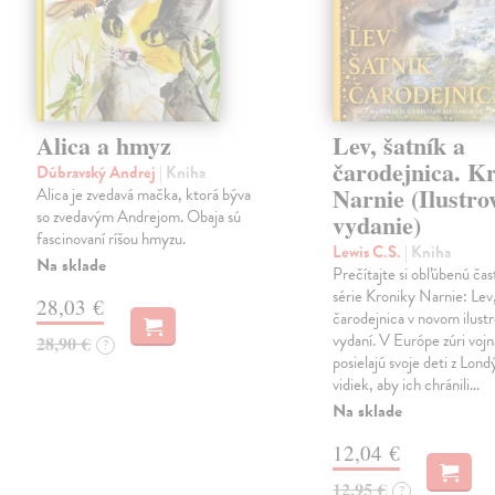
Alica a hmyz
Lev, šatník a
čarodejnica. K
Dúbravský Andrej
| Kniha
Narnie (Ilustro
Alica je zvedavá mačka, ktorá býva
so zvedavým Andrejom. Obaja sú
vydanie)
fascinovaní ríšou hmyzu.
Lewis C.S.
| Kniha
Na sklade
Prečítajte si obľúbenú čas
série Kroniky Narnie: Lev,
28,03 €
čarodejnica v novom ilus
vydaní. V Európe zúri vojn
28,90 €
?
posielajú svoje deti z Lond
vidiek, aby ich chránili…
Na sklade
12,04 €
12,95 €
?