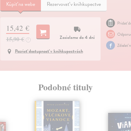
Kúpiť
na webe
Rezervovať v kníhkupectve
Pridať do
15,42 €
Odporuč
Zasielame do 4 dní
15,90 €
?
Zdielať 
Pozrieť dostupnosť v kníhkupectvách
Podobné tituly