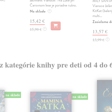
zachrániť Vianoce? Na Lúke pri
MILÝ SANTA, 
Čarovnom lese je poriadne rušno.
Vianoce želám
KitKat (balen
Na sklade
?
multi...
15,42 €
Zasielame d
15,90 €
?
13,57 €
13,99 €
?
 z kategórie knihy pre deti od 4 do 
na sklade
na sklade