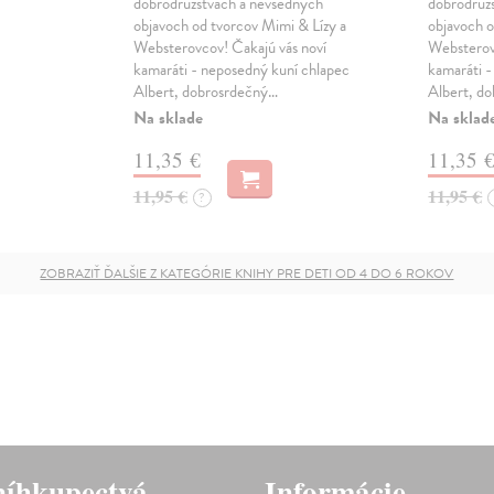
dobrodružstvách a nevšedných
dobrodruž
objavoch od tvorcov Mimi & Lízy a
objavoch o
Websterovcov! Čakajú vás noví
Websterov
kamaráti - neposedný kuní chlapec
kamaráti -
Albert, dobrosrdečný…
Albert, d
Na sklade
Na sklad
11,35 €
11,35 
11,95 €
11,95 €
?
ZOBRAZIŤ ĎALŠIE Z KATEGÓRIE KNIHY PRE DETI OD 4 DO 6 ROKOV
íhkupectvá
Informácie