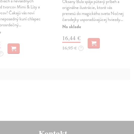
stvách a nevšedných
Oksany Bula spája pútavý príbeh a
d tvorcov Mimi & Lízy a
originálne ilustrácie, ktoré vás
cov! Čakajú vás noví
prenesú do magického sveta Nočnej
 neposedný kuní chlapec
čarodejky usporadúvajúcej hviezdy…
obrosrdečný…
Na sklade
e
16,44 €
€
16,95 €
?
?
Kontakt