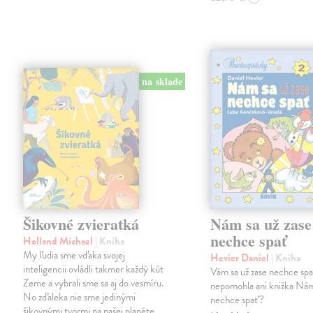
na sklade
Šikovné zvieratká
Nám sa už zase
nechce spať
Holland Michael
| Kniha
My ľudia sme vďaka svojej
Hevier Daniel
| Kniha
inteligencii ovládli takmer každý kút
Vám sa už zase nechce sp
Zeme a vybrali sme sa aj do vesmíru.
nepomohla ani knižka Nám
No zďaleka nie sme jedinými
nechce spať?
šikovnými tvormi na našej planéte.