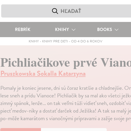
REBRÍK
KNIHY
BOOKS
KNIHY
-
KNIHY PRE DETI
-
OD 4 DO 6 ROKOV
Pichliačikove prvé Vian
Pruszkowska Sokalla Katarzyna
Pomaly je koniec jesene, dni sú čoraz kratšie a chladnejšie. 
lese sneh a prídu Vianoce! Pichliačik by sa mal ako všetci ježk
zimný spánok, lenže... on tak veľmi túži vidieť sneh, ozdobiť 
piecť medov-níky a dostať darček od Ježiška! A tak sa malý je
po-môže kamarátom s vianočnými prípravami a zažije svoje pr