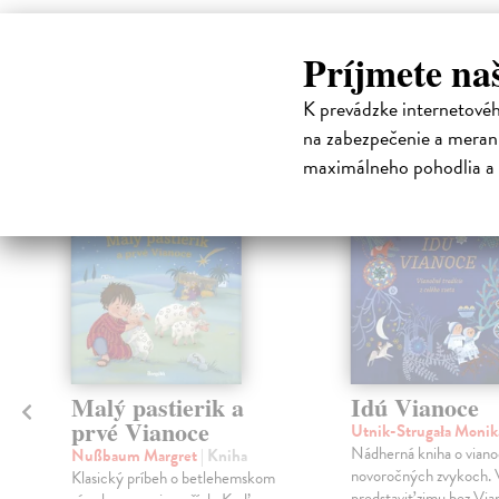
High-contrast mode
Príjmete na
Čit
K prevádzke internetové
na zabezpečenie a merani
maximálneho pohodlia a 
klade
na sklade
Malý pastierik a
Idú Vianoce
prvé Vianoce
Utnik-Strugała Moni
Nádherná kniha o vian
Nußbaum Margret
| Kniha
novoročných zvykoch. V
Klasický príbeh o betlehemskom
predstaviť zimu bez Via