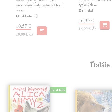
zázraku pre najmenších. Keď
typických v...
večer zháňal malý pastierik Dávid
ovce z...
Do 4 dní
Na sklade
?
16,39 €
10,57 €
16,90 €
?
10,90 €
?
Ďalšie
na sklade