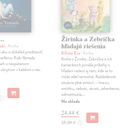
..
Žirinka a Zebrička
hľadajú riešenia
obi
| Kniha
í ako si dokážeš predstaviť.
Kőrösi Eva
| Kniha
sellerov Kobi Yamada
Kniha o Žirinke, Zebričke a ich
íbeh o nespútanom
kamarátoch prináša príbehy o
 ukrytom v každom z nás.
hľadaní riešení aj tam, kde sa to
môže zdať nemožné. Každodenné
situácie plné emócií – hnevu,
€
smútku, radosti, závisti, zahanbenia,
odmietnutia,…
?
Na sklade
24,44 €
25,20 €
?