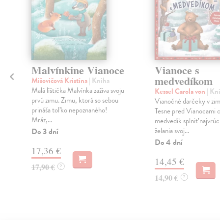
Malvínkine Vianoce
Vianoce s
medvedíkom
Mišovičová Kristína
| Kniha
Malá líštička Malvínka zažíva svoju
Kessel Carola von
| Kn
prvú zimu. Zimu, ktorá so sebou
Vianočné darčeky v zim
prináša toľko nepoznaného!
Tesne pred Vianocami 
Mráz,...
medvedík splniť najvrúc
želania svoj...
Do 3 dní
Do 4 dní
17,36 €
14,45 €
17,90 €
?
14,90 €
?