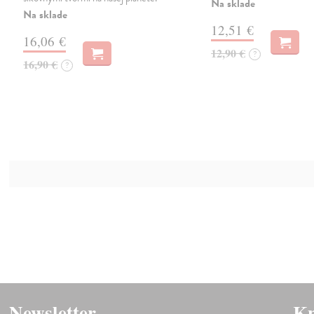
Na sklade
Na sklade
12,51 €
16,06 €
12,90 €
?
16,90 €
?
Newsletter
Kn