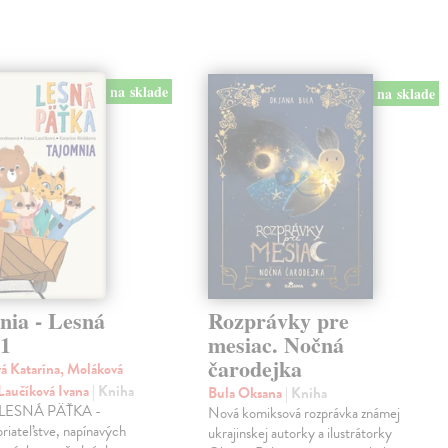
na sklade
na sklade
nia - Lesná
Rozprávky pre
 1
mesiac. Nočná
čarodejka
á Katarína, Moláková
 Laučíková Ivana
| Kniha
Bula Oksana
| Kniha
a LESNÁ PÄŤKA -
Nová komiksová rozprávka známej
priateľstve, napínavých
ukrajinskej autorky a ilustrátorky