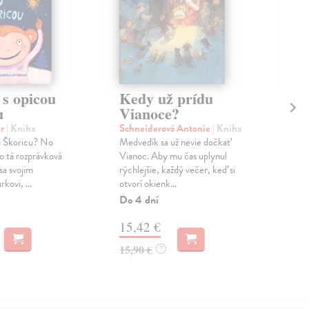
 s opicou
Kedy už prídu
Vi
u
Vianoce?
le
er
| Kniha
Schneiderová Antonie
| Kniha
Sta
u Škoricu? No
Medvedík sa už nevie dočkať
Nád
to tá rozprávková
Vianoc. Aby mu čas uplynul
kaž
sa svojim
rýchlejšie, každý večer, keď si
Dudr
kovi, ...
otvorí okienk...
mu t
Do 4 dní
Do 
15,42 €
14
15,90 €
14,
?