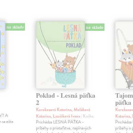
na sklade
na sklade
Poklad - Lesná päťka
Tajom
2
päťka
Kerekesová Katarína, Moláková
Kerekesov
ať? A
Katarína, Laučíková Ivana
| Kniha
Katarína,
 sa ešte
Prichádza LESNÁ PÄŤKA -
Prichádz
príbehy o priateľstve, napínavých
príbehy o 