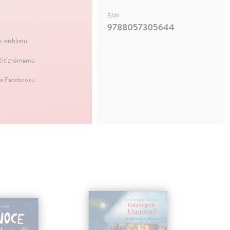
EAN
9788057305644
 wishlistu
iť známemu
na Facebooku