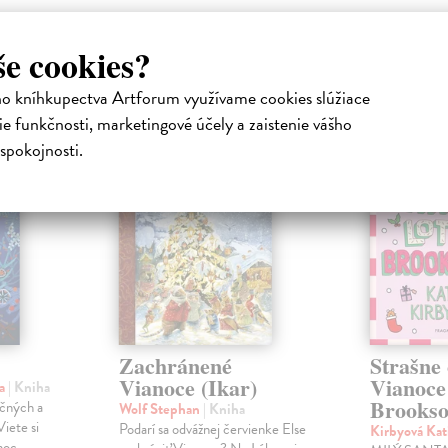
še cookies?
atelia s podobným vkusom si kúpili
ho kníhkupectva Artforum využívame cookies slúžiace
e funkčnosti, marketingové účely a zaistenie vášho
spokojnosti.
na sklade
Zachránené
Strašne 
Vianoce (Ikar)
Vianoce
ka
| Kniha
Brookso
očných a
Wolf Stephan
| Kniha
iete si
Podarí sa odvážnej červienke Else
Kirbyová Kat
noc,