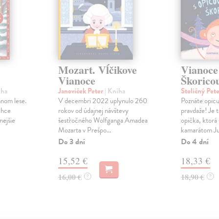
Mozart. Vĺčikove
Vianoce
Vianoce
Škorico
iha
Janoviček Peter
| Kniha
Stoličný Pet
nom lese.
V decembri 2022 uplynulo 260
Poznáte opic
chce
rokov od údajnej návštevy
pravdaže! Je 
nejšie
šesťročného Wolfganga Amadea
opička, ktorá 
Mozarta v Prešpo...
kamarátom Jur
Do 3 dní
Do 4 dní
15,52 €
18,33 €
16,00 €
18,90 €
?
?