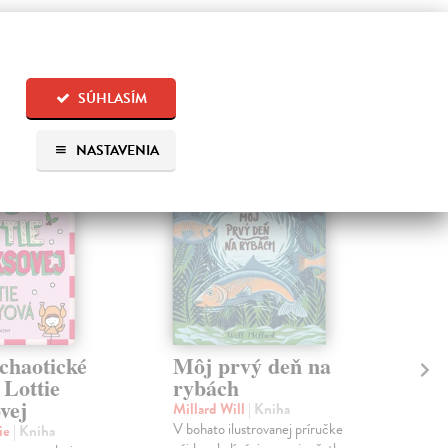
 aj:
SÚHLASÍM
NASTAVENIA
na sklade
chaotické
Môj prvý deň na
Ma
 Lottie
rybách
Miš
vej
Malá
Millard Will
| Kniha
prvú
V bohato ilustrovanej príručke
ie
| Kniha
pri