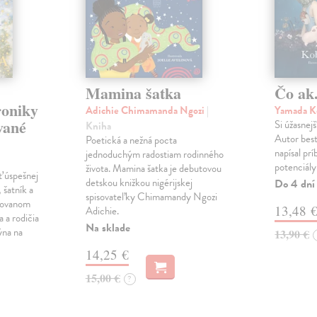
Mamina šatka
Čo ak.
roniky
Adichie Chimamanda Ngozi
|
Yamada K
vané
Si úžasnejš
Kniha
Autor best
Poetická a nežná pocta
napísal pr
jednoduchým radostiam rodinného
potenciály
života. Mamina šatka je debutovou
ť úspešnej
detskou knižkou nigérijskej
Do 4 dní
 šatník a
spisovateľky Chimamandy Ngozi
trovanom
13,48 
Adichie.
a a rodičia
Na sklade
ýna na
13,90 €
14,25 €
15,00 €
?