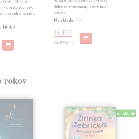
nájdu mladí záujemcovia všetky
tento rok si na
Mráz
dôležité informácie, ktoré budú
: - dvesto tyčiniek
potreb...
Do 
ých po jednom, nie v
Na sklade
?
17
o 14 dní
13,90 €
17,
14,95 €
?
6 rokov
na sklade