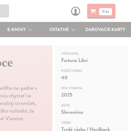
0 ks
E-KNIHY
OSTATNÉ
DAROVACIE KARTY
VYDAVATEĽ
oce
Fortuna Libri
POČET STRÁN
40
Onedlho na-padne v
ROK VYDANIA
2025
ovia chystať na
vianočný stromček,
JAZYK
žko rozhodol, že
Slovenčina
vé Vianoce.
VÄZBA
Tvrdá väzba / Hardback