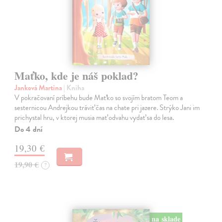
Maťko, kde je náš poklad?
Janková Martina
| Kniha
V pokračovaní príbehu bude Maťko so svojím bratom Teom a
sesternicou Andrejkou tráviť čas na chate pri jazere. Strýko Jani im
prichystal hru, v ktorej musia mať odvahu vydať sa do lesa.
Do 4 dní
19,30 €
19,90 €
?
na sklade