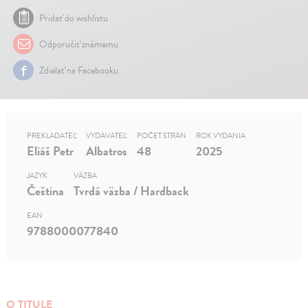
Pridať do wishlistu
Odporučiť známemu
Zdielať na Facebooku
PREKLADATEĽ
VYDAVATEĽ
POČET STRÁN
ROK VYDANIA
Eliáš Petr
Albatros
48
2025
JAZYK
VÄZBA
Čeština
Tvrdá väzba / Hardback
EAN
9788000077840
O TITULE