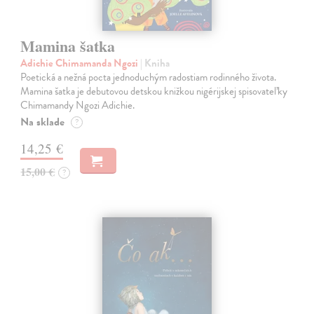
Mamina šatka
Adichie Chimamanda Ngozi
| Kniha
Poetická a nežná pocta jednoduchým radostiam rodinného života.
Mamina šatka je debutovou detskou knižkou nigérijskej spisovateľky
Chimamandy Ngozi Adichie.
Na sklade
?
14,25 €
15,00 €
?