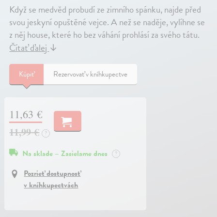
Když se medvěd probudí ze zimního spánku, najde před
svou jeskyní opuštěné vejce. A než se naděje, vylíhne se
z něj house, které ho bez váhání prohlásí za svého tátu.
Čítať ďalej
↓
Kúpiť
Rezervovať v kníhkupectve
11,63 €
11,99 €
?
Na sklade – Zasielame dnes
?
Pozrieť dostupnosť
v kníhkupectvách