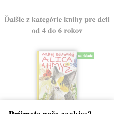
Ďalšie z kategórie knihy pre deti
od 4 do 6 rokov
na sklade
Alica a hmyz
Príjmete naše cookies?