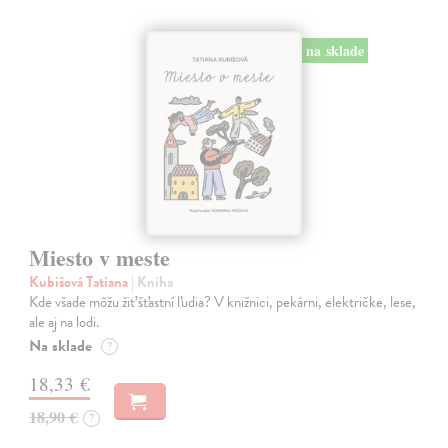
na sklade
Miesto v meste
Kubišová Tatiana
| Kniha
Kde všade môžu žiť šťastní ľudia? V knižnici, pekárni, električke, lese,
ale aj na lodi.
Na sklade
?
18,33 €
18,90 €
?