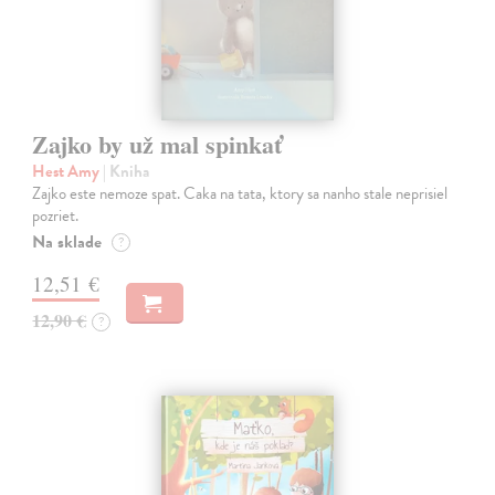
Zajko by už mal spinkať
Hest Amy
| Kniha
Zajko este nemoze spat. Caka na tata, ktory sa nanho stale neprisiel
pozriet.
Na sklade
?
12,51 €
12,90 €
?