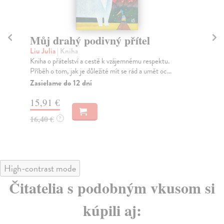
Můj drahý podivný přítel
V 
Liu Julia
| Kniha
Kn
Kniha o přátelství a cestě k vzájemnému respektu.
V k
Příběh o tom, jak je důležité mít se rád a umět oc...
nep
Zasielame do 12 dní
Za
15,91 €
11
16,40 €
11
?
High-contrast mode
Čitatelia s podobným vkusom si
kúpili aj: