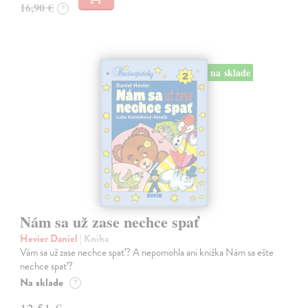
16,90 €
?
na sklade
Nám sa už zase nechce spať
Hevier Daniel
| Kniha
Vám sa už zase nechce spať? A nepomohla ani knižka Nám sa ešte
nechce spať?
Na sklade
?