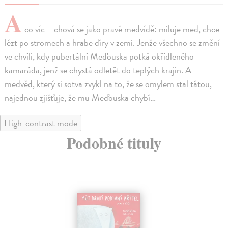
A
co víc – chová se jako pravé medvídě: miluje med, chce
lézt po stromech a hrabe díry v zemi. Jenže všechno se změní
ve chvíli, kdy pubertální Meďouska potká okřídleného
kamaráda, jenž se chystá odletět do teplých krajin. A
medvěd, který si sotva zvykl na to, že se omylem stal tátou,
najednou zjišťuje, že mu Meďouska chybí…
High-contrast mode
Podobné tituly