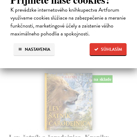
Dúbravský Andrej
| Kniha
Alica je zvedavá mačka, ktorá býva so zvedavým Andrejom. Obaja sú
K prevádzke internetového kníhkupectva Artforum
fascinovaní ríšou hmyzu.
využívame cookies slúžiace na zabezpečenie a meranie
Na sklade
?
funkčnosti, marketingové účely a zaistenie vášho
28,03 €
maximálneho pohodlia a spokojnosti.
28,90 €
?
NASTAVENIA
SÚHLASÍM
na sklade
Lev, šatník a čarodejnica. Kroniky