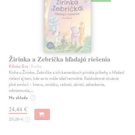
Žirinka a Zebrička hľadajú riešenia
Kőrösi Eva
| Kniha
Kniha o Žirinke, Zebričke a ich kamarátoch prináša príbehy o hľadaní
riešení aj tam, kde sa to môže zdať nemožné. Každodenné situácie
plné emócií – hnevu, smútku, radosti, závisti, zahanbenia,
odmietnutia,…
Na sklade
?
24,44 €
25,20 €
?