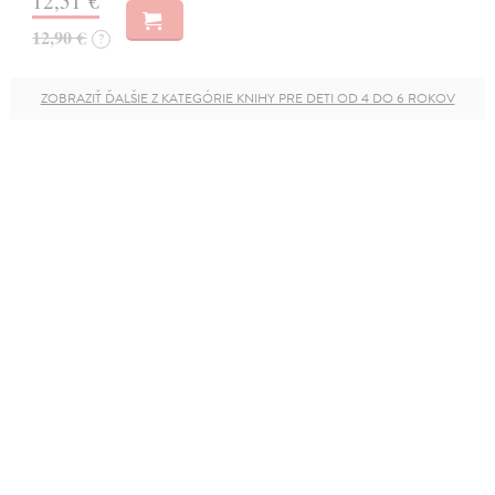
12,51 €
12,90 €
?
ZOBRAZIŤ ĎALŠIE Z KATEGÓRIE KNIHY PRE DETI OD 4 DO 6 ROKOV