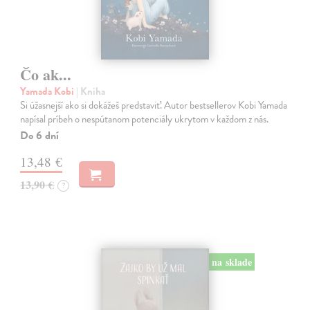
Čo ak...
Yamada Kobi
| Kniha
Si úžasnejší ako si dokážeš predstaviť. Autor bestsellerov Kobi Yamada
napísal príbeh o nespútanom potenciály ukrytom v každom z nás.
Do 6 dní
13,48 €
13,90 €
?
na sklade