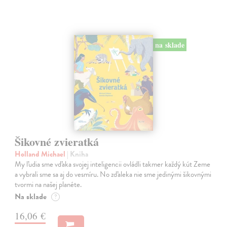
na sklade
Šikovné zvieratká
Holland Michael
| Kniha
My ľudia sme vďaka svojej inteligencii ovládli takmer každý kút Zeme
a vybrali sme sa aj do vesmíru. No zďaleka nie sme jedinými šikovnými
tvormi na našej planéte.
Na sklade
?
16,06 €