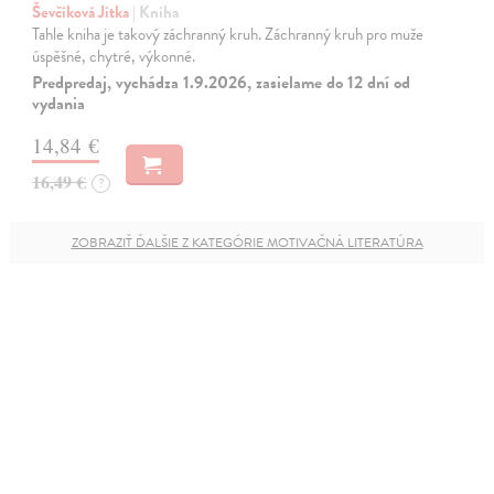
Ševčíková Jitka
| Kniha
Tahle kniha je takový záchranný kruh. Záchranný kruh pro muže
úspěšné, chytré, výkonné.
Predpredaj, vychádza 1.9.2026, zasielame do 12 dní od
vydania
14,84 €
16,49 €
?
ZOBRAZIŤ ĎALŠIE Z KATEGÓRIE MOTIVAČNÁ LITERATÚRA