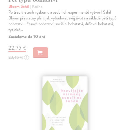
Bloom Sahil
| Kniha
Po třech letech výzkumu a osobních experimentů vytvořil Sahil
Bloom převratný plán, jak vybudovat svůj život na základě pěti typů
bohatství - časové bohatství, sociální bohatství, duševní bohatství,
fyzické…
Zasielame do 10 dní
22,75 €
23,45 €
?