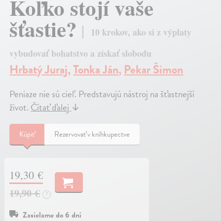
Koľko stojí vaše
šťastie?
10 krokov, ako si z výplaty
vybudovať bohatstvo a získať slobodu
Hrbatý Juraj
,
Tonka Ján
,
Pekar Šimon
Peniaze nie sú cieľ. Predstavujú nástroj na šťastnejší
život.
Čítať ďalej
↓
Kúpiť
Rezervovať v kníhkupectve
19,30 €
19,90 €
?
Zasielame do 6 dní