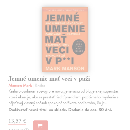
Jemné umenie mať veci v paži
Manson Mark
| Kniha
Kniha o osobnom rozvoji pre novú generáciu od blogerskej superstar,
ktorá ukazuje, ako sa prestať riadiť pravidlami pozitívneho myslenia a
nájsť svoj vlastný spôsob spokojného života podľa toho, čo je…
Dodávateľ nemá titul na sklade. Dodanie do cca. 30 dní.
13,57 €