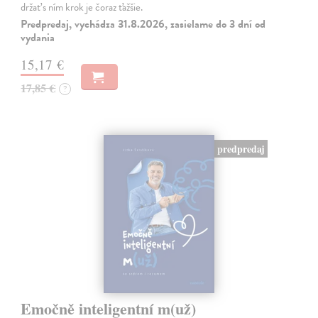
držať s ním krok je čoraz ťažšie.
Predpredaj, vychádza 31.8.2026, zasielame do 3 dní od
vydania
15,17 €
17,85 €
?
predpredaj
Emočně inteligentní m(už)