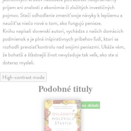
príjem ani znalosti z ekonómie či zložitých investičných
pojmov. Stačí odhodlanie zmeniť svoje návyky k lepšiemu a
naučiť sa niečo nové o tom, ako fungujú peniaze.
Knihu napísali slovenskí autori, vychádza z našich domácich
podmienok a je plná inšpiratívnych príbehov ľudí, ktorí sa
rozhodli prevziať kontrolu nad svojimi peniazmi. Ukáže vám,
že bohatší a šťastnejší život nevyžaduje tak veľa, ako ste si
doteraz mysleli.
High-contrast mode
Podobné tituly
na sklade