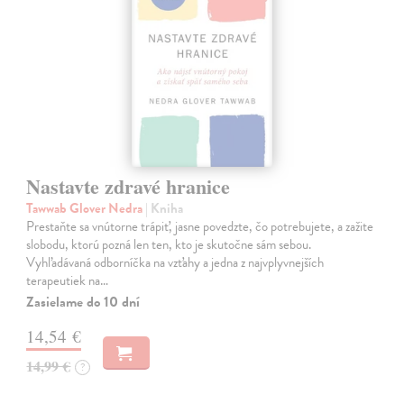
Nastavte zdravé hranice
Tawwab Glover Nedra
| Kniha
Prestaňte sa vnútorne trápiť, jasne povedzte, čo potrebujete, a zažite
slobodu, ktorú pozná len ten, kto je skutočne sám sebou.
Vyhľadávaná odborníčka na vzťahy a jedna z najvplyvnejších
terapeutiek na…
Zasielame do 10 dní
14,54 €
14,99 €
?