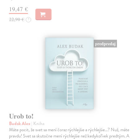
19,47 €
22,90 €
?
predpredaj
Urob to!
Budak Alex
| Kniha
Máte pocit, že svet sa mení čoraz rýchlejšie a rýchlejšie…? Nuž, máte
pravdu! Svet sa skutočne mení rýchlejšie než kedykoľvek predtým. A