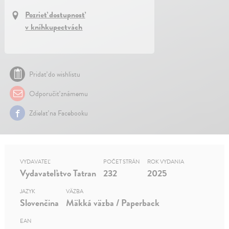
Pozrieť dostupnosť
v kníhkupectvách
Pridať do wishlistu
Odporučiť známemu
Zdielať na Facebooku
VYDAVATEĽ
POČET STRÁN
ROK VYDANIA
Vydavateľstvo Tatran
232
2025
JAZYK
VÄZBA
Slovenčina
Mäkká väzba / Paperback
EAN