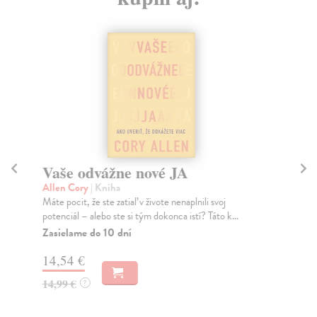
Vaše odvážne nové JA
A
Allen Cory
| Kniha
Sq
Máte pocit, že ste zatiaľ v živote nenaplnili svoj
Zbo
potenciál – alebo ste si tým dokonca istí? Táto k...
že 
Zasielame do 10 dní
Do
14,54 €
20
14,99 €
20
?