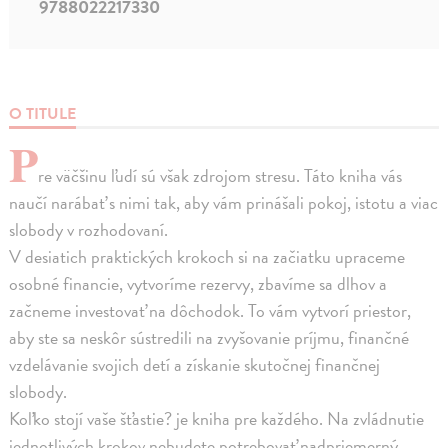
9788022217330
O TITULE
P
re väčšinu ľudí sú však zdrojom stresu. Táto kniha vás
naučí narábať s nimi tak, aby vám prinášali pokoj, istotu a viac
slobody v rozhodovaní.
V desiatich praktických krokoch si na začiatku upraceme
osobné financie, vytvoríme rezervy, zbavíme sa dlhov a
začneme investovať na dôchodok. To vám vytvorí priestor,
aby ste sa neskôr sústredili na zvyšovanie príjmu, finančné
vzdelávanie svojich detí a získanie skutočnej finančnej
slobody.
Koľko stojí vaše šťastie? je kniha pre každého. Na zvládnutie
jednotlivých krokov nebudete potrebovať nadpriemerný