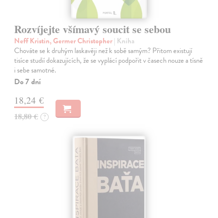
Rozvíjejte všímavý soucit se sebou
Neff Kristin, Germer Christopher
| Kniha
Chováte se k druhým laskavěji než k sobě samým? Přitom existují
tisíce studií dokazujících, že se vyplácí podpořit v časech nouze a tísně
i sebe samotné.
Do 7 dní
18,24 €
18,80 €
?