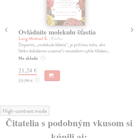
Ovládnite molekulu šťastia
Š
Long Michael E.
| Kniha
Ha
Dopamín, „molekula šťastia“, je príčinou toho, ako
Vše
ľahko dokážeme uviaznuť v neustálom cykle hľadani...
ako
Na sklade
Na
?
21,24 €
18
21,90 €
19
?
High-contrast mode
Čitatelia s podobným vkusom si
kúpili aj: