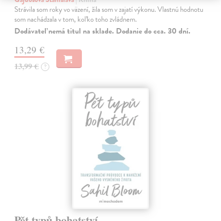
Strávila som roky vo väzení, žila som v zajatí výkonu. Vlastnú hodnotu
som nachádzala v tom, koľko toho zvládnem.
Dodávateľ nemá titul na sklade. Dodanie do cca. 30 dní.
13,29 €
13,99 €
?
Pět typů bohatství