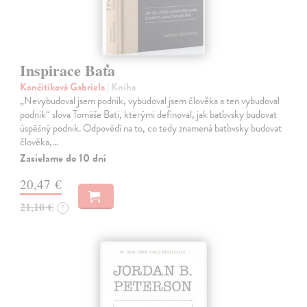
Inspirace Baťa
Končitíková Gabriela
| Kniha
„Nevybudoval jsem podnik, vybudoval jsem člověka a ten vybudoval
podnik“ slova Tomáše Bati, kterými definoval, jak baťovsky budovat
úspěšný podnik. Odpovědí na to, co tedy znamená baťovsky budovat
člověka,…
Zasielame do 10 dní
20,47 €
21,10 €
?