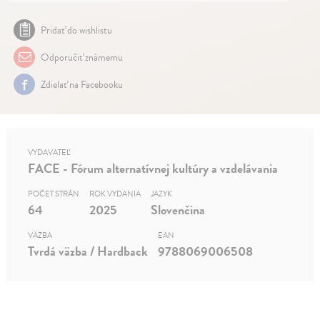
Pridať do wishlistu
Odporučiť známemu
Zdielať na Facebooku
VYDAVATEĽ
FACE - Fórum alternatívnej kultúry a vzdelávania
POČET STRÁN
ROK VYDANIA
JAZYK
64
2025
Slovenčina
VÄZBA
EAN
Tvrdá väzba / Hardback
9788069006508