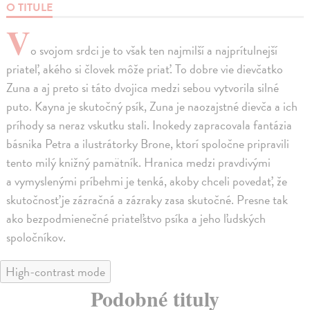
O TITULE
V
o svojom srdci je to však ten najmilší a najprítulnejší
priateľ, akého si človek môže priať. To dobre vie dievčatko
Zuna a aj preto si táto dvojica medzi sebou vytvorila silné
puto. Kayna je skutočný psík, Zuna je naozajstné dievča a ich
príhody sa neraz vskutku stali. Inokedy zapracovala fantázia
básnika Petra a ilustrátorky Brone, ktorí spoločne pripravili
tento milý knižný pamätník. Hranica medzi pravdivými
a vymyslenými príbehmi je tenká, akoby chceli povedať, že
skutočnosť je zázračná a zázraky zasa skutočné. Presne tak
ako bezpodmienečné priateľstvo psíka a jeho ľudských
spoločníkov.
High-contrast mode
Podobné tituly