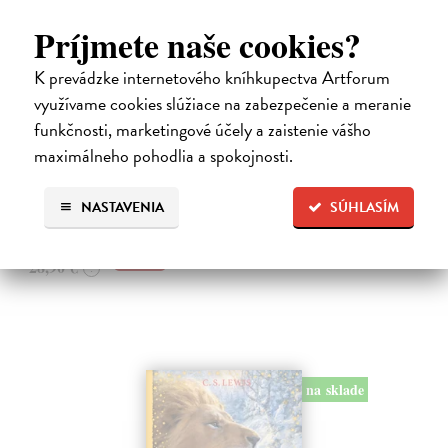
Príjmete naše cookies?
K prevádzke internetového kníhkupectva Artforum
využívame cookies slúžiace na zabezpečenie a meranie
Alica a hmyz
funkčnosti, marketingové účely a zaistenie vášho
Dúbravský Andrej
| Kniha
Alica je zvedavá mačka, ktorá býva so zvedavým Andrejom. Obaja sú
maximálneho pohodlia a spokojnosti.
fascinovaní ríšou hmyzu.
Na sklade
?
NASTAVENIA
SÚHLASÍM
28,03 €
28,90 €
?
na sklade