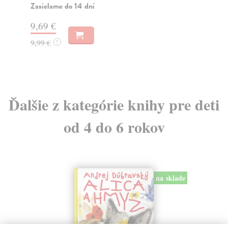
Zasielame do 14 dní
Na
9,69 €
14
9,99 €
14
?
Ďalšie z kategórie knihy pre deti
od 4 do 6 rokov
na sklade