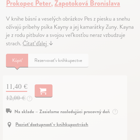
Prokopec Peter
,
Zapotoková Bronislava
V knihe básní a veselých obrázkov Pes z piesku a snehu
ožívajú príbehy psíka Kayny a jej kamarátky Zuny. Kayna
je z rodu pitbulov a svojou veľkosťou neraz vzbudzuje
strach.
Čítať ďalej
↓
Kúpiť
Rezervovať v kníhkupectve
11,40 €
12,00 €
?
Na sklade – Zasielame nasledujúci pracovný deň
?
Pozrieť dostupnosť v kníhkupectvách