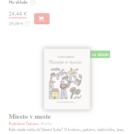
Na sklade
?
24,44 €
25,20 €
?
na sklade
Miesto v meste
Kubišová Tatiana
| Kniha
Kde všade môžu žiť šťastní ľudia? V knižnici, pekárni, električke, lese,