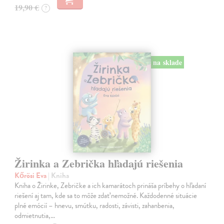
19,90 €
?
na sklade
Žirinka a Zebrička hľadajú riešenia
Kőrösi Eva
| Kniha
Kniha o Žirinke, Zebričke a ich kamarátoch prináša príbehy o hľadaní
riešení aj tam, kde sa to môže zdať nemožné. Každodenné situácie
plné emócií – hnevu, smútku, radosti, závisti, zahanbenia,
odmietnutia,…