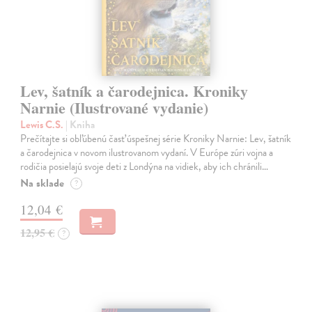
Lev, šatník a čarodejnica. Kroniky
Narnie (Ilustrované vydanie)
Lewis C.S.
| Kniha
Prečítajte si obľúbenú časť úspešnej série Kroniky Narnie: Lev, šatník
a čarodejnica v novom ilustrovanom vydaní. V Európe zúri vojna a
rodičia posielajú svoje deti z Londýna na vidiek, aby ich chránili…
Na sklade
?
12,04 €
12,95 €
?