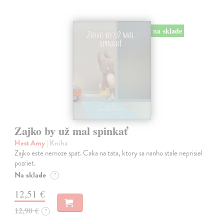
na sklade
Zajko by už mal spinkať
Hest Amy
| Kniha
Zajko este nemoze spat. Caka na tata, ktory sa nanho stale neprisiel
pozriet.
Na sklade
?
12,51 €
12,90 €
?