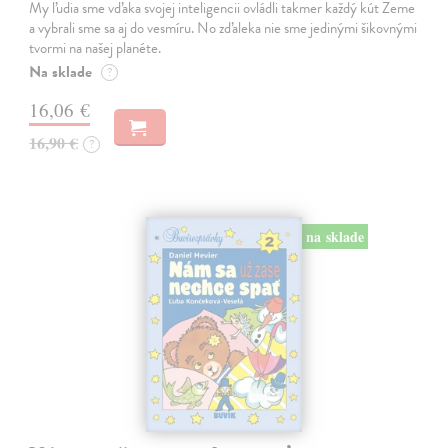
My ľudia sme vďaka svojej inteligencii ovládli takmer každý kút Zeme
a vybrali sme sa aj do vesmíru. No zďaleka nie sme jedinými šikovnými
tvormi na našej planéte.
Na sklade
?
16,06 €
16,90 €
?
na sklade