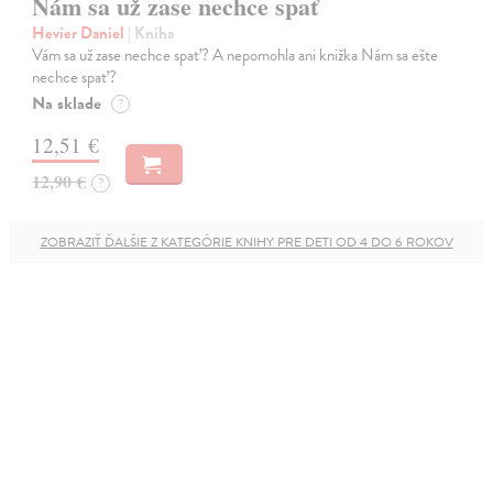
Nám sa už zase nechce spať
Hevier Daniel
| Kniha
Vám sa už zase nechce spať? A nepomohla ani knižka Nám sa ešte
nechce spať?
Na sklade
?
12,51 €
12,90 €
?
ZOBRAZIŤ ĎALŠIE Z KATEGÓRIE KNIHY PRE DETI OD 4 DO 6 ROKOV