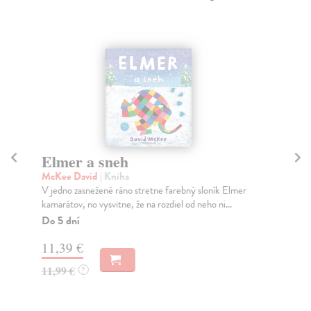
Elmer a sneh
M
v
McKee David
| Kniha
V jedno zasnežené ráno stretne farebný sloník Elmer
En
kamarátov, no vysvitne, že na rozdiel od neho ni...
Vyd
dáv
Do 5 dní
Na
11,39 €
11
11,99 €
?
11