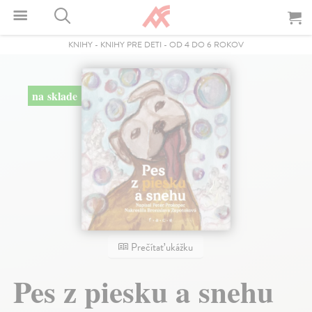
KNIHY
-
KNIHY PRE DETI
-
OD 4 DO 6 ROKOV
na sklade
Prečítať ukážku
Pes z piesku a snehu