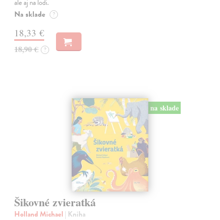
ale aj na lodi.
Na sklade
?
18,33 €
18,90 €
?
na sklade
Šikovné zvieratká
Holland Michael
| Kniha