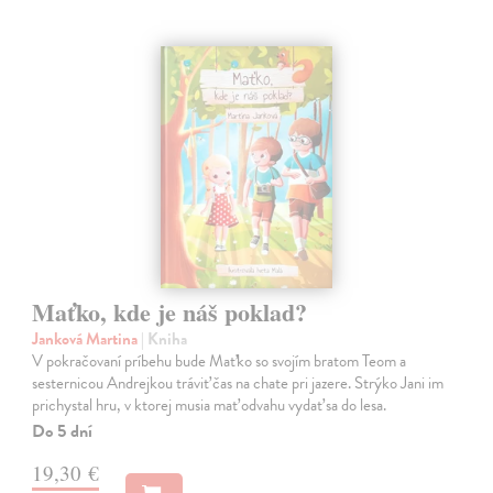
Maťko, kde je náš poklad?
Janková Martina
| Kniha
V pokračovaní príbehu bude Maťko so svojím bratom Teom a
sesternicou Andrejkou tráviť čas na chate pri jazere. Strýko Jani im
prichystal hru, v ktorej musia mať odvahu vydať sa do lesa.
Do 5 dní
19,30 €