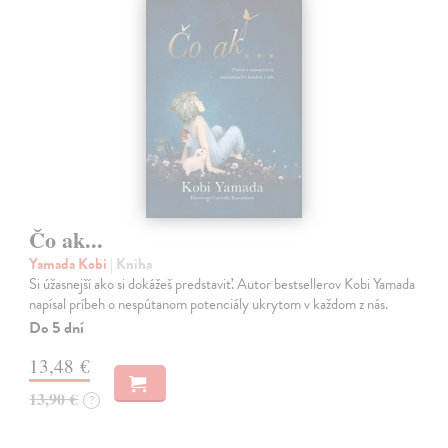
Čo ak...
Yamada Kobi
| Kniha
Si úžasnejší ako si dokážeš predstaviť. Autor bestsellerov Kobi Yamada
napísal príbeh o nespútanom potenciály ukrytom v každom z nás.
Do 5 dní
13,48 €
13,90 €
?