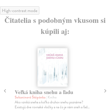
High-contrast mode
Čitatelia s podobným vkusom si
kúpili aj:
Veľká kniha snehu a ľadu
Č
Sekaninová Štěpánka
| Kniha
Gä
Ako vzniká sneha a koľko druhov snehu poznáme?
Dru
Existujú dve rovnaké vločky a na čo je nám sneh a ľad...
kto