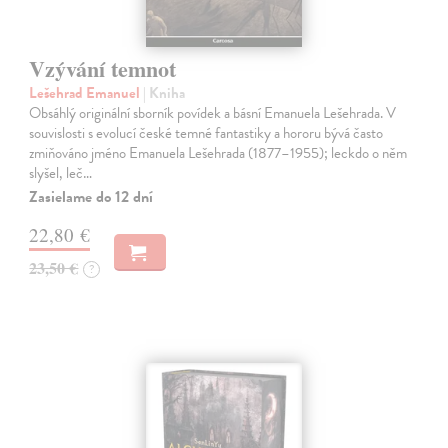
Vzývání temnot
Lešehrad Emanuel
| Kniha
Obsáhlý originální sborník povídek a básní Emanuela Lešehrada. V
souvislosti s evolucí české temné fantastiky a hororu bývá často
zmiňováno jméno Emanuela Lešehrada (1877–1955); leckdo o něm
slyšel, leč…
Zasielame do 12 dní
22,80 €
23,50 €
?