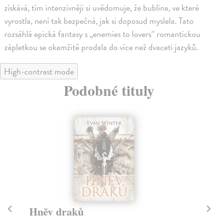
získává, tím intenzivněji si uvědomuje, že bublina, ve které
vyrostla, není tak bezpečná, jak si doposud myslela. Tato
rozsáhlá epická fantasy s „enemies to lovers“ romantickou
zápletkou se okamžitě prodala do více než dvaceti jazyků.
High-contrast mode
Podobné tituly
Hněv draků
S