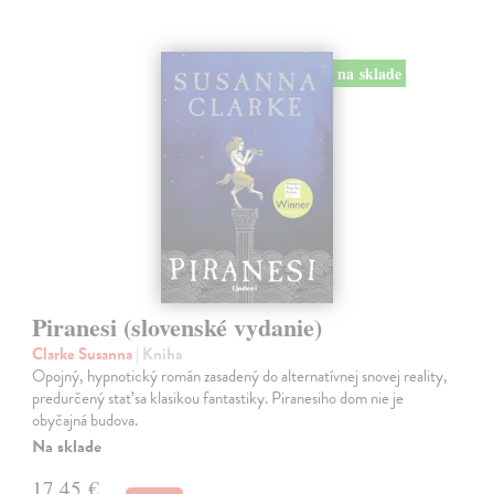
na sklade
Piranesi (slovenské vydanie)
Clarke Susanna
| Kniha
Opojný, hypnotický román zasadený do alternatívnej snovej reality,
predurčený stať sa klasikou fantastiky. Piranesiho dom nie je
obyčajná budova.
Na sklade
17,45 €