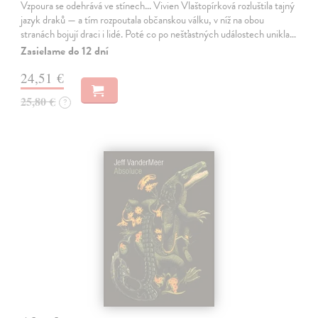
Vzpoura se odehrává ve stínech… Vivien Vlaštopírková rozluštila tajný
jazyk draků — a tím rozpoutala občanskou válku, v níž na obou
stranách bojují draci i lidé. Poté co po nešťastných událostech unikla…
Zasielame do 12 dní
24,51 €
25,80 €
?