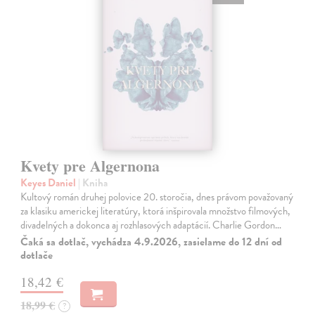
Kvety pre Algernona
Keyes Daniel
| Kniha
Kultový román druhej polovice 20. storočia, dnes právom považovaný
za klasiku americkej literatúry, ktorá inšpirovala množstvo filmových,
divadelných a dokonca aj rozhlasových adaptácií. Charlie Gordon…
Čaká sa dotlač, vychádza 4.9.2026, zasielame do 12 dní od
dotlače
18,42 €
18,99 €
?