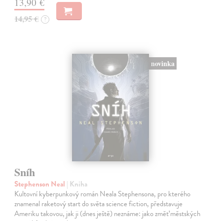
13,90 €
14,95 €
?
novinka
Sníh
Stephenson Neal
| Kniha
Kultovní kyberpunkový román Neala Stephensona, pro kterého
znamenal raketový start do světa science fiction, představuje
Ameriku takovou, jak ji (dnes ještě) neznáme: jako změť městských