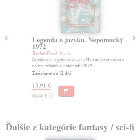
Legenda o jazyku. Nepomucký
L
1972
Sca
Nej
Rankov Pavol
| Kniha
nej
Středověká legenda o sv. Janu Nepomuckém ožívá v
normalizačních kulisách roku 1972.
Za
Zasielame do 12 dní
18
15,91 €
18
16,40 €
?
Ďalšie z kategórie fantasy / sci-fi