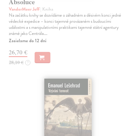
Absoluce
VanderMeer Jeff
| Kniha
Na začátku knihy se dozvídáme o záhadném a děsivém konci jedné
vědecké expedice – konci tajemně provázaném s budoucími
událostmi a s manipulativními praktikami tajemné státní agentury
známé jako Centrála.…
Zasielame do 12 dní
26,70 €
28,10 €
?