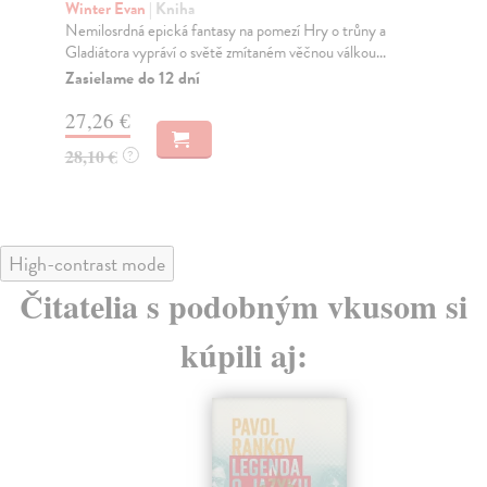
Winter Evan
| Kniha
St
Nemilosrdná epická fantasy na pomezí Hry o trůny a
Kul
Gladiátora vypráví o světě zmítaném věčnou válkou...
kte
Zasielame do 12 dní
Za
27,26 €
27
28,10 €
30
?
High-contrast mode
Čitatelia s podobným vkusom si
kúpili aj: