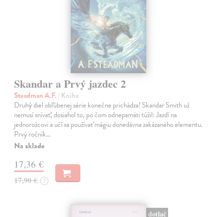
Skandar a Prvý jazdec 2
Steadman A.F.
| Kniha
Druhý diel obľúbenej série konečne prichádza! Skandar Smith už
nemusí snívať, dosiahol to, po čom odnepamäti túžil: Jazdí na
jednorožcovi a učí sa používať mágiu donedávna zakázaného elementu.
Prvý ročník…
Na sklade
17,36 €
17,90 €
?
dotlač