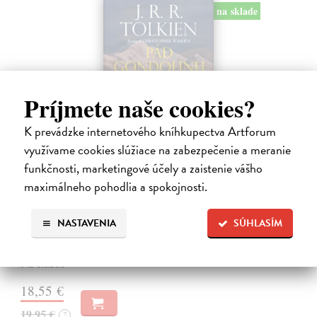
na sklade
Príjmete naše cookies?
K prevádzke internetového kníhkupectva Artforum
využívame cookies slúžiace na zabezpečenie a meranie
funkčnosti, marketingové účely a zaistenie vášho
Pád Gondolinu
maximálneho pohodlia a spokojnosti.
Tolkien J.R.R.
| Kniha
Legenda o páde Gondolinu hovorí o boji dvoch najväčších mocností
NASTAVENIA
SÚHLASÍM
sveta. Zlo predstavuje Morgoth, najhorší zo všetkých, vodca
obrovských armád, ktoré riadi zo svojej železnej pevnosti.
Na sklade
18,55 €
19,95 €
?