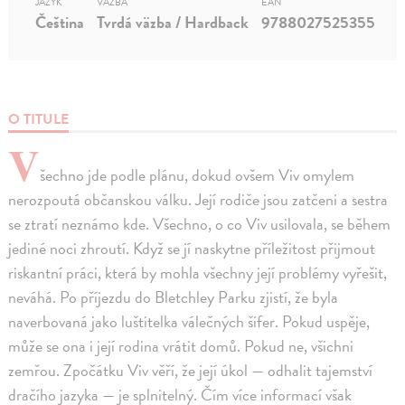
JAZYK
VÄZBA
EAN
Čeština
Tvrdá väzba / Hardback
9788027525355
O TITULE
V
šechno jde podle plánu, dokud ovšem Viv omylem
nerozpoutá občanskou válku. Její rodiče jsou zatčeni a sestra
se ztratí neznámo kde. Všechno, o co Viv usilovala, se během
jediné noci zhroutí. Když se jí naskytne příležitost přijmout
riskantní práci, která by mohla všechny její problémy vyřešit,
neváhá. Po příjezdu do Bletchley Parku zjistí, že byla
naverbovaná jako luštitelka válečných šifer. Pokud uspěje,
může se ona i její rodina vrátit domů. Pokud ne, všichni
zemřou. Zpočátku Viv věří, že její úkol — odhalit tajemství
dračího jazyka — je splnitelný. Čím více informací však