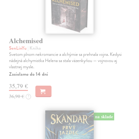
Alchemised
SenLinYu
| Kniha
Svetom plnom nekromancie a alchýmie sa prehnala vojna. Kedysi
nádejná alchymistka Helena sa stala väzenkyňou — vojnovou aj
vlastnej mysle.
Zasielame do 14 dní
35,79 €
36,90 €
?
na sklade