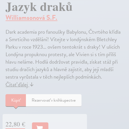
Jazyk draků
Williamsonová S.F.
Dark academia pro fanoušky Babylonu, Čtvrtého křídla
a Smrtícího vzdělání! Vítejte v londýnském Bletchley
Parku v roce 1923… ovšem tentokrát s draky! V ulicích
Londýna propuknou protesty, ale Vivien si s tím příliš
hlavu neláme. Hodlá dodržovat pravidla, získat stáž při
studiu dračích jazyků a hlavně zajistit, aby její mladší
sestra vyrůstala v těch nejlepších podmínkách.
Čítať ďalej
↓
Kúpiť
Rezervovať v kníhkupectve
22,80 €