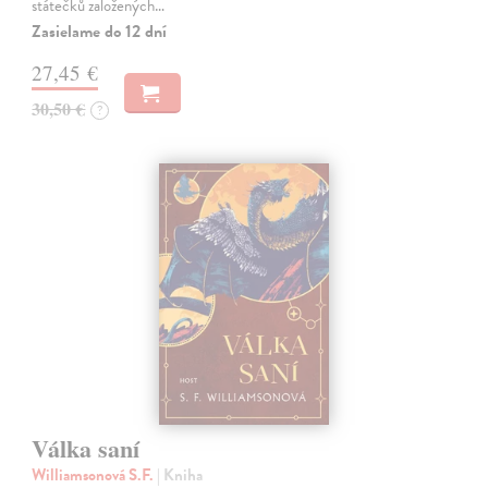
státečků založených…
Zasielame do 12 dní
27,45 €
30,50 €
?
Válka saní
Williamsonová S.F.
| Kniha