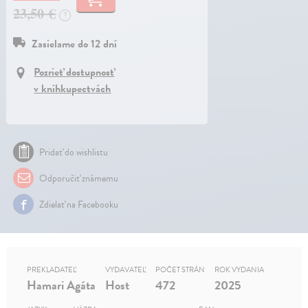
23,50 €
?
Zasielame do 12 dní
Pozrieť dostupnosť
v kníhkupectvách
Pridať do wishlistu
Odporučiť známemu
Zdielať na Facebooku
PREKLADATEĽ
VYDAVATEĽ
POČET STRÁN
ROK VYDANIA
Hamari Agáta
Host
472
2025