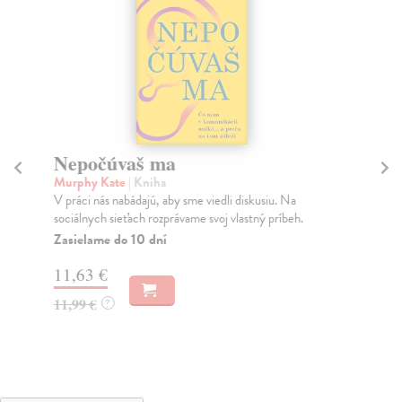
Nepočúvaš ma
K
Murphy Kate
| Kniha
Wo
V práci nás nabádajú, aby sme viedli diskusiu. Na
Psy
sociálnych sieťach rozprávame svoj vlastný príbeh.
tak
Zasielame do 10 dní
Za
11,63 €
9,
11,99 €
9,
?