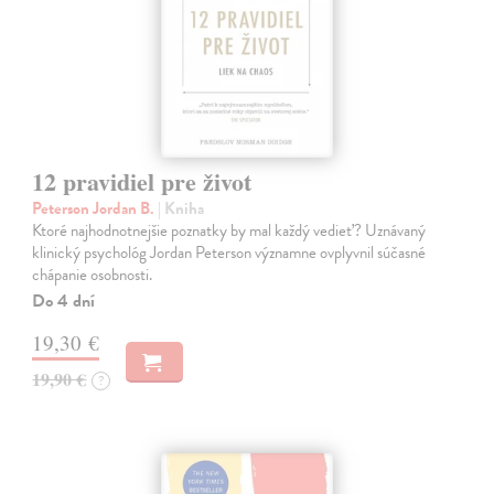
12 pravidiel pre život
Peterson Jordan B.
| Kniha
Ktoré najhodnotnejšie poznatky by mal každý vedieť? Uznávaný
klinický psychológ Jordan Peterson významne ovplyvnil súčasné
chápanie osobnosti.
Do 4 dní
19,30 €
19,90 €
?