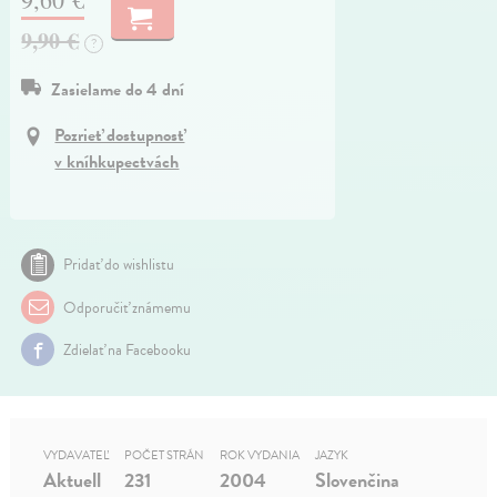
9,90 €
?
Zasielame do 4 dní
Pozrieť dostupnosť
v kníhkupectvách
Pridať do wishlistu
Odporučiť známemu
Zdielať na Facebooku
VYDAVATEĽ
POČET STRÁN
ROK VYDANIA
JAZYK
Aktuell
231
2004
Slovenčina