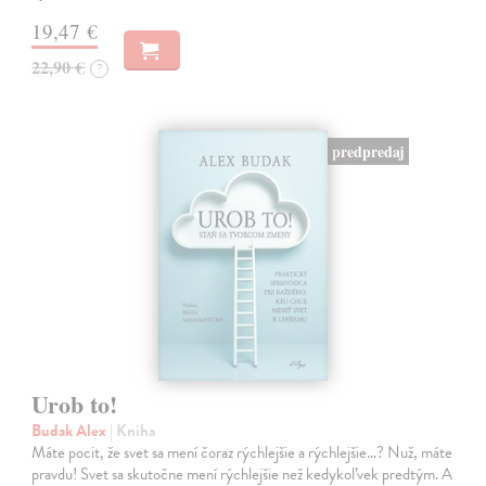
19,47 €
22,90 €
?
predpredaj
Urob to!
Budak Alex
| Kniha
Máte pocit, že svet sa mení čoraz rýchlejšie a rýchlejšie…? Nuž, máte
pravdu! Svet sa skutočne mení rýchlejšie než kedykoľvek predtým. A