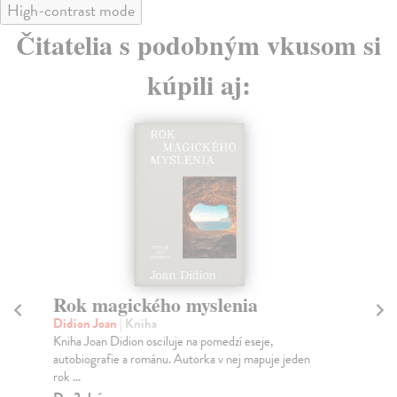
High-contrast mode
Čitatelia s podobným vkusom si
kúpili aj:
Rok magického myslenia
Úv
m
Didion Joan
| Kniha
Kniha Joan Didion osciluje na pomedzí eseje,
Škv
autobiografie a románu. Autorka v nej mapuje jeden
Soc
rok ...
sto