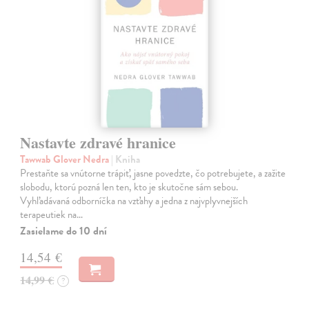
Nastavte zdravé hranice
Tawwab Glover Nedra
| Kniha
Prestaňte sa vnútorne trápiť, jasne povedzte, čo potrebujete, a zažite
slobodu, ktorú pozná len ten, kto je skutočne sám sebou.
Vyhľadávaná odborníčka na vzťahy a jedna z najvplyvnejších
terapeutiek na…
Zasielame do 10 dní
14,54 €
14,99 €
?