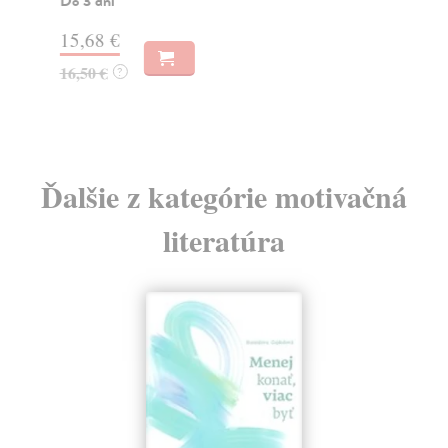
Do 3 dní
Za
15,68 €
3,
16,50 €
?
4,
Ďalšie z kategórie motivačná
literatúra