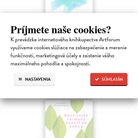
Príjmete naše cookies?
Menej konať, viac byť
Gajdošová Stanislava
| Kniha
K prevádzke internetového kníhkupectva Artforum
Strávila som roky vo väzení, žila som v zajatí výkonu. Vlastnú hodnotu
využívame cookies slúžiace na zabezpečenie a meranie
som nachádzala v tom, koľko toho zvládnem.
funkčnosti, marketingové účely a zaistenie vášho
Dodávateľ nemá titul na sklade. Dodanie do cca. 30 dní.
maximálneho pohodlia a spokojnosti.
13,29 €
NASTAVENIA
SÚHLASÍM
13,99 €
?