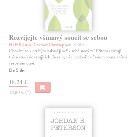
Rozvíjejte všímavý soucit se sebou
Neff Kristin, Germer Christopher
| Kniha
Chováte se k druhým laskavěji než k sobě samým? Přitom existují
tisíce studií dokazujících, že se vyplácí podpořit v časech nouze a tísně
i sebe samotné.
Do 5 dní
18,24 €
18,80 €
?