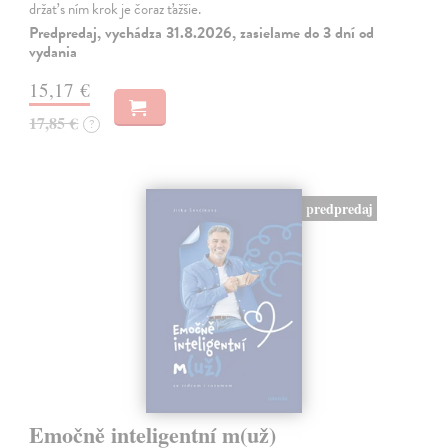
držať s ním krok je čoraz ťažšie.
Predpredaj, vychádza 31.8.2026, zasielame do 3 dní od
vydania
15,17 €
17,85 €
?
predpredaj
Emočně inteligentní m(už)