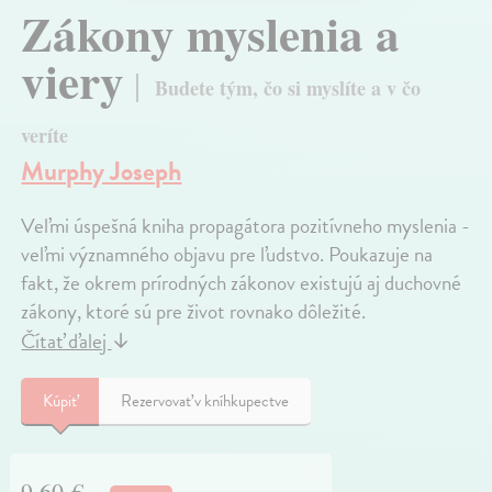
Zákony myslenia a
viery
Budete tým, čo si myslíte a v čo
veríte
Murphy Joseph
Veľmi úspešná kniha propagátora pozitívneho myslenia -
veľmi významného objavu pre ľudstvo. Poukazuje na
fakt, že okrem prírodných zákonov existujú aj duchovné
zákony, ktoré sú pre život rovnako dôležité.
Čítať ďalej
↓
Kúpiť
Rezervovať v kníhkupectve
9,60 €