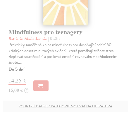
Mindfulness pro teenagery
Battistin Marie Jennie
| Kniha
Prakticky zaměřená kniha mindfulness pro dospívající nabízí 60
krátkých desetiminutových cvičení, která pomáhají zvládat stres,
zlepšovat soustředění a posilovat emoční rovnováhu v každodenním
životě.…
Do 5 dní
14,25 €
15,00 €
?
ZOBRAZIŤ ĎALŠIE Z KATEGÓRIE MOTIVAČNÁ LITERATÚRA