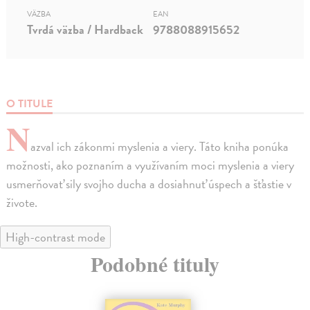
VÄZBA
EAN
Tvrdá väzba / Hardback
9788088915652
O TITULE
N
azval ich zákonmi myslenia a viery. Táto kniha ponúka
možnosti, ako poznaním a využívaním moci myslenia a viery
usmerňovať sily svojho ducha a dosiahnuť úspech a šťastie v
živote.
High-contrast mode
Podobné tituly