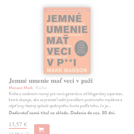
Jemné umenie mať veci v paži
Manson Mark
| Kniha
Kniha o osobnom rozvoji pre novú generáciu od blogerskej superstar,
ktorá ukazuje, ako sa prestať riadiť pravidlami pozitívneho myslenia a
nájsť svoj vlastný spôsob spokojného života podľa toho, čo je…
Dodávateľ nemá titul na sklade. Dodanie do cca. 30 dní.
13,57 €
13,99 €