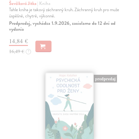
Ševčíková Jitka
| Kniha
Tahle kniha je takový záchranný kruh. Záchranný kruh pro muže
úspěšné, chytré, výkonné.
Predpredaj, vychádza 1.9.2026, zasielame do 12 dní od
vydania
14,84 €
16,49 €
?
predpredaj