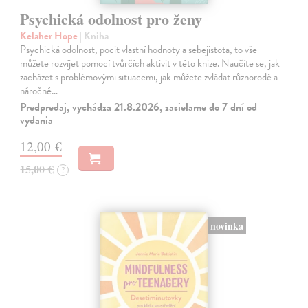
Psychická odolnost pro ženy
Kelaher Hope
| Kniha
Psychická odolnost, pocit vlastní hodnoty a sebejistota, to vše
můžete rozvíjet pomocí tvůrčích aktivit v této knize. Naučíte se, jak
zacházet s problémovými situacemi, jak můžete zvládat různorodé a
náročné…
Predpredaj, vychádza 21.8.2026, zasielame do 7 dní od
vydania
12,00 €
15,00 €
?
novinka