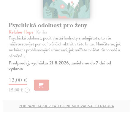
Psychická odolnost pro ženy
Kelaher Hope
| Kniha
Psychická odolnost, pocit vlastní hodnoty a sebejistota, to vše
můžete rozvíjet pomocí tvůrčích aktivit v této knize. Naučíte se, jak
zacházet s problémovými situacemi, jak můžete zvládat různorodé a
náročné…
Predpredaj, vychádza 21.8.2026, zasielame do 7 dní od
vydania
12,00 €
15,00 €
?
ZOBRAZIŤ ĎALŠIE Z KATEGÓRIE MOTIVAČNÁ LITERATÚRA