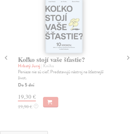
Koľko stojí vaše šťastie?
Hl
Hrbatý Juraj
| Kniha
120
Peniaze nie sú cieľ. Predstavujú nástroj na šťastnejší
Kn
život.
Hlb
zam
Do 5 dní
Do
19,30 €
26
19,90 €
?
27