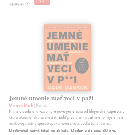
14,99 €
?
Jemné umenie mať veci v paži
Manson Mark
| Kniha
Kniha o osobnom rozvoji pre novú generáciu od blogerskej superstar,
ktorá ukazuje, ako sa prestať riadiť pravidlami pozitívneho myslenia a
nájsť svoj vlastný spôsob spokojného života podľa toho, čo je…
Dodávateľ nemá titul na sklade. Dodanie do cca. 30 dní.