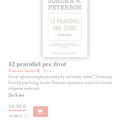
12 pravidiel pre život
Peterson Jordan B.
| Kniha
Ktoré najhodnotnejšie poznatky by mal každý vedieť? Uznávaný
klinický psychológ Jordan Peterson významne ovplyvnil súčasné
chápanie osobnosti.
Do 5 dní
19,30 €
19,90 €
?