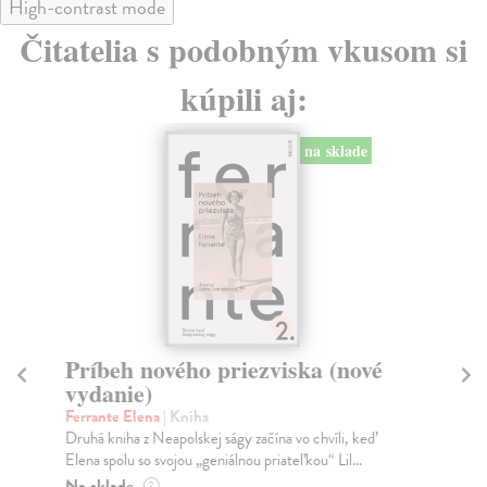
High-contrast mode
Čitatelia s podobným vkusom si
kúpili aj:
na sklade
Príbeh nového priezviska (nové
H
vydanie)
Bú
Kni
Ferrante Elena
| Kniha
Dag
Druhá kniha z Neapolskej ságy začína vo chvíli, keď
pes
Elena spolu so svojou „geniálnou priateľkou“ Lil...
Za
Na sklade
?