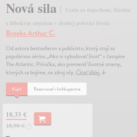
Nová sila
Cesta za úspechom, šťastím
a hlbokým zmyslom v druhej polovici života
Brooks Arthur C.
Od autora bestsellerov a publicistu, ktorý stojí za
populárnou sériou „Ako si vybudovať život“ v časopise
The Atlantic. Príručka, ako premeniť životné zmeny,
ktorých sa bojíme, na zdroj sily.
Čítať ďalej
↓
Kúpiť
Rezervovať v kníhkupectve
18,33 €
18,90 €
?