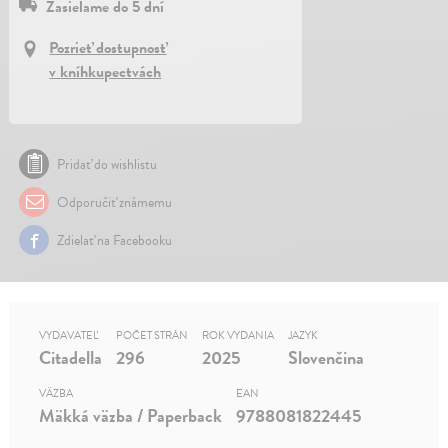
Zasielame do 5 dní
Pozrieť dostupnosť
v kníhkupectvách
Pridať do wishlistu
Odporučiť známemu
Zdielať na Facebooku
VYDAVATEĽ
POČET STRÁN
ROK VYDANIA
JAZYK
Citadella
296
2025
Slovenčina
VÄZBA
EAN
Mäkká väzba / Paperback
9788081822445