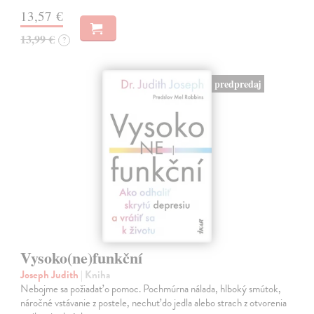
13,57 €
13,99 €
?
predpredaj
Vysoko(ne)funkční
Joseph Judith
| Kniha
Nebojme sa požiadať o pomoc. Pochmúrna nálada, hlboký smútok,
náročné vstávanie z postele, nechuť do jedla alebo strach z otvorenia