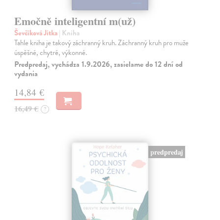
Emočně inteligentní m(už)
Ševčíková Jitka
| Kniha
Tahle kniha je takový záchranný kruh. Záchranný kruh pro muže
úspěšné, chytré, výkonné.
Predpredaj, vychádza 1.9.2026, zasielame do 12 dní od
vydania
14,84 €
16,49 €
?
predpredaj