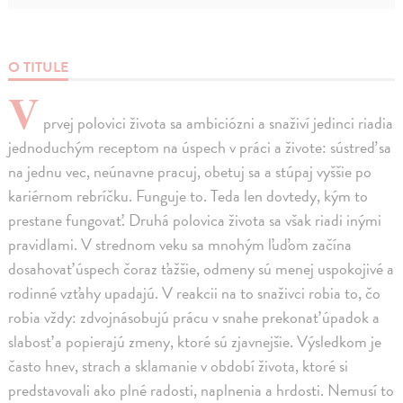
O TITULE
V
prvej polovici života sa ambiciózni a snaživí jedinci riadia
jednoduchým receptom na úspech v práci a živote: sústreď sa
na jednu vec, neúnavne pracuj, obetuj sa a stúpaj vyššie po
kariérnom rebríčku. Funguje to. Teda len dovtedy, kým to
prestane fungovať. Druhá polovica života sa však riadi inými
pravidlami. V strednom veku sa mnohým ľuďom začína
dosahovať úspech čoraz ťažšie, odmeny sú menej uspokojivé a
rodinné vzťahy upadajú. V reakcii na to snaživci robia to, čo
robia vždy: zdvojnásobujú prácu v snahe prekonať úpadok a
slabosť a popierajú zmeny, ktoré sú zjavnejšie. Výsledkom je
často hnev, strach a sklamanie v období života, ktoré si
predstavovali ako plné radosti, naplnenia a hrdosti. Nemusí to