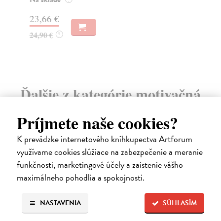
12
23,66 €
13
24,90 €
?
Ďalšie z kategórie motivačná
literatúra
Príjmete naše cookies?
K prevádzke internetového kníhkupectva Artforum
využívame cookies slúžiace na zabezpečenie a meranie
funkčnosti, marketingové účely a zaistenie vášho
maximálneho pohodlia a spokojnosti.
NASTAVENIA
SÚHLASÍM