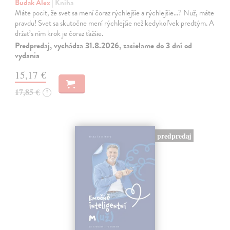
Budak Alex
| Kniha
Máte pocit, že svet sa mení čoraz rýchlejšie a rýchlejšie…? Nuž, máte
pravdu! Svet sa skutočne mení rýchlejšie než kedykoľvek predtým. A
držať s ním krok je čoraz ťažšie.
Predpredaj, vychádza 31.8.2026, zasielame do 3 dní od
vydania
15,17 €
17,85 €
?
predpredaj