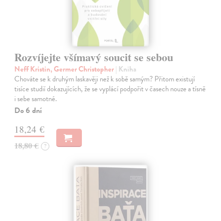
Rozvíjejte všímavý soucit se sebou
Neff Kristin, Germer Christopher
| Kniha
Chováte se k druhým laskavěji než k sobě samým? Přitom existují
tisíce studií dokazujících, že se vyplácí podpořit v časech nouze a tísně
i sebe samotné.
Do 6 dní
18,24 €
18,80 €
?