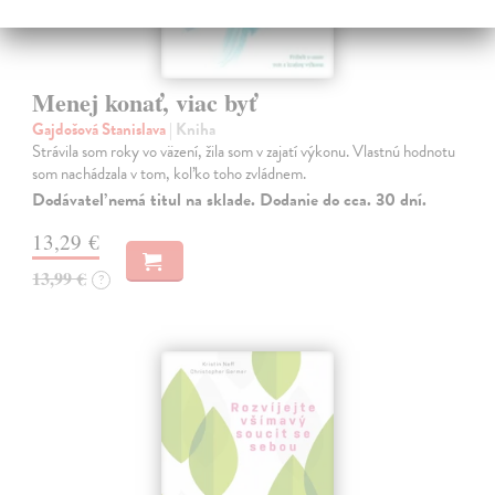
Menej konať, viac byť
Gajdošová Stanislava
| Kniha
Strávila som roky vo väzení, žila som v zajatí výkonu. Vlastnú hodnotu
som nachádzala v tom, koľko toho zvládnem.
Dodávateľ nemá titul na sklade. Dodanie do cca. 30 dní.
13,29 €
13,99 €
?