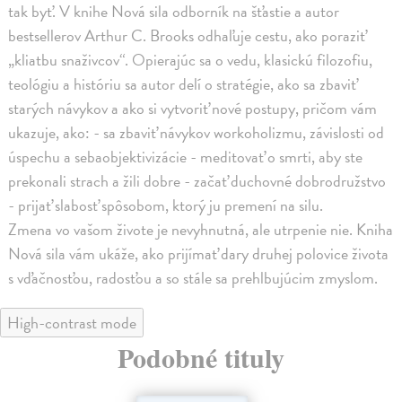
tak byť. V knihe Nová sila odborník na šťastie a autor
bestsellerov Arthur C. Brooks odhaľuje cestu, ako poraziť
„kliatbu snaživcov“. Opierajúc sa o vedu, klasickú filozofiu,
teológiu a históriu sa autor delí o stratégie, ako sa zbaviť
starých návykov a ako si vytvoriť nové postupy, pričom vám
ukazuje, ako: - sa zbaviť návykov workoholizmu, závislosti od
úspechu a sebaobjektivizácie - meditovať o smrti, aby ste
prekonali strach a žili dobre - začať duchovné dobrodružstvo
- prijať slabosť spôsobom, ktorý ju premení na silu.
Zmena vo vašom živote je nevyhnutná, ale utrpenie nie. Kniha
Nová sila vám ukáže, ako prijímať dary druhej polovice života
s vďačnosťou, radosťou a so stále sa prehlbujúcim zmyslom.
High-contrast mode
Podobné tituly