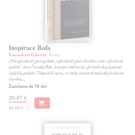
Inspirace Baťa
Končitíková Gabriela
| Kniha
„Nevybudoval jsem podnik, vybudoval jsem člověka a ten vybudoval
podnik“ slova Tomáše Bati, kterými definoval, jak baťovsky budovat
úspěšný podnik. Odpovědí na to, co tedy znamená baťovsky budovat
člověka,…
Zasielame do 10 dní
20,47 €
21,10 €
?