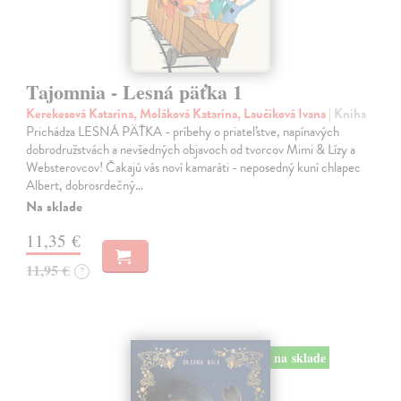
Tajomnia - Lesná päťka 1
Kerekesová Katarína, Moláková Katarína, Laučíková Ivana
| Kniha
Prichádza LESNÁ PÄŤKA - príbehy o priateľstve, napínavých
dobrodružstvách a nevšedných objavoch od tvorcov Mimi & Lízy a
Websterovcov! Čakajú vás noví kamaráti - neposedný kuní chlapec
Albert, dobrosrdečný…
Na sklade
11,35 €
11,95 €
?
na sklade