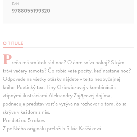
EAN
9788055199320
O TITULE
P
rečo má smútok rád noc? O čom sníva pokoj? S kým
trávi večery samota? Čo robia vaše pocity, keď nastane noc?
Odpovede na všetky otázky nájdete v tejto neobyčajnej
knihe. Poetický text Tiny Oziewiczovej v kombinácii s
vtipnými ilustráciami Aleksandry Zającovej dojíma,
podnecuje predstavivosť a vyzýva na rozhovor o tom, čo sa
skrýva v každom z nás.
Pre deti od 5 rokov.
Z poľského originálu preložila Silvia Kaščáková.