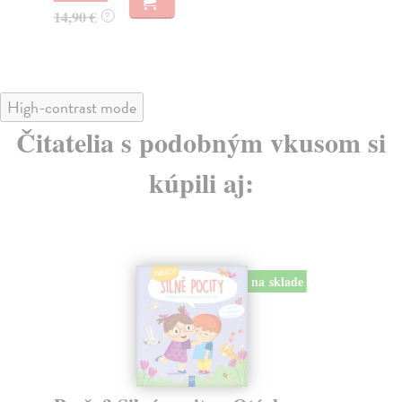
14,90 €
16
?
High-contrast mode
Čitatelia s podobným vkusom si
kúpili aj:
na sklade