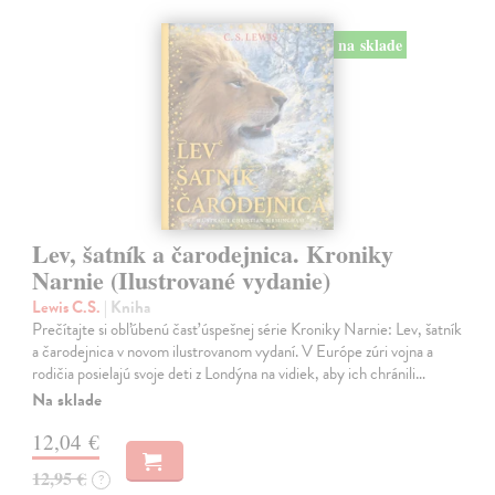
na sklade
Lev, šatník a čarodejnica. Kroniky
Narnie (Ilustrované vydanie)
Lewis C.S.
| Kniha
Prečítajte si obľúbenú časť úspešnej série Kroniky Narnie: Lev, šatník
a čarodejnica v novom ilustrovanom vydaní. V Európe zúri vojna a
rodičia posielajú svoje deti z Londýna na vidiek, aby ich chránili…
Na sklade
12,04 €
12,95 €
?