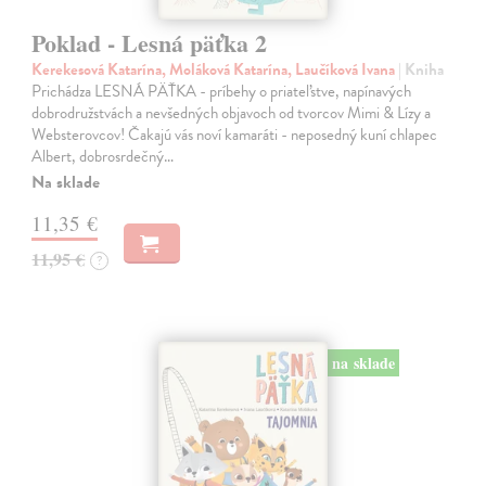
Poklad - Lesná päťka 2
Kerekesová Katarína, Moláková Katarína, Laučíková Ivana
| Kniha
Prichádza LESNÁ PÄŤKA - príbehy o priateľstve, napínavých
dobrodružstvách a nevšedných objavoch od tvorcov Mimi & Lízy a
Websterovcov! Čakajú vás noví kamaráti - neposedný kuní chlapec
Albert, dobrosrdečný…
Na sklade
11,35 €
11,95 €
?
na sklade