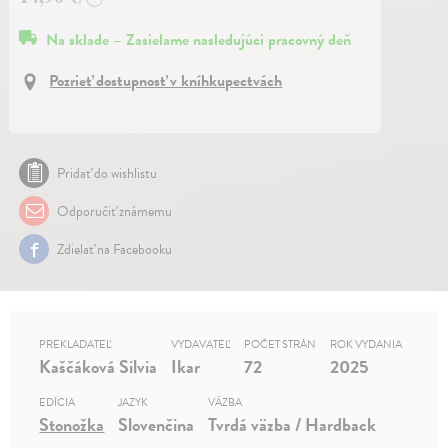
Na sklade – Zasielame nasledujúci pracovný deň
Pozrieť dostupnosť v kníhkupectvách
Pridať do wishlistu
Odporučiť známemu
Zdielať na Facebooku
PREKLADATEĽ
VYDAVATEĽ
POČET STRÁN
ROK VYDANIA
Kaščáková Silvia
Ikar
72
2025
EDÍCIA
JAZYK
VÄZBA
Stonožka
Slovenčina
Tvrdá väzba / Hardback