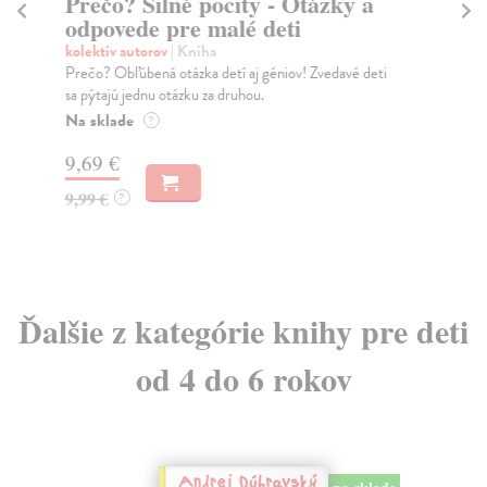
Prečo? Silné pocity - Otázky a
Je
odpovede pre malé deti
Mo
Jež
kolektív autorov
| Kniha
nap
Prečo? Obľúbená otázka detí aj géniov! Zvedavé deti
sa pýtajú jednu otázku za druhou.
Na
Na sklade
?
13
9,69 €
14
9,99 €
?
Ďalšie z kategórie knihy pre deti
od 4 do 6 rokov