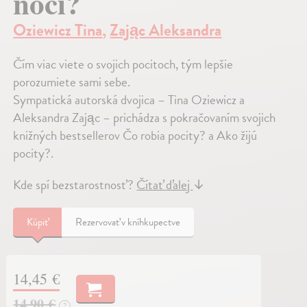
noci?
Oziewicz Tina
,
Zając Aleksandra
Čím viac viete o svojich pocitoch, tým lepšie
porozumiete sami sebe.
Sympatická autorská dvojica – Tina Oziewicz a
Aleksandra Zając – prichádza s pokračovaním svojich
knižných bestsellerov Čo robia pocity? a Ako žijú
pocity?.
Kde spí bezstarostnosť?
Čítať ďalej
↓
Kúpiť
Rezervovať v kníhkupectve
14,45 €
14,90 €
?