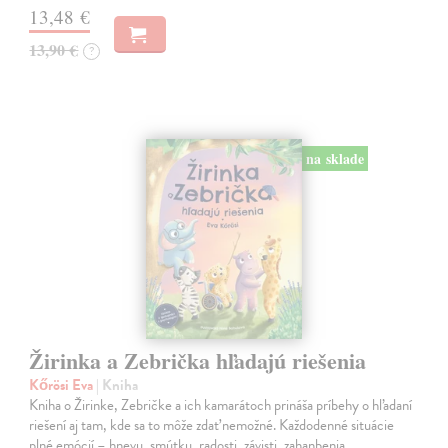
13,48 €
13,90 €
?
na sklade
Žirinka a Zebrička hľadajú riešenia
Kőrösi Eva
| Kniha
Kniha o Žirinke, Zebričke a ich kamarátoch prináša príbehy o hľadaní
riešení aj tam, kde sa to môže zdať nemožné. Každodenné situácie
plné emócií – hnevu, smútku, radosti, závisti, zahanbenia,