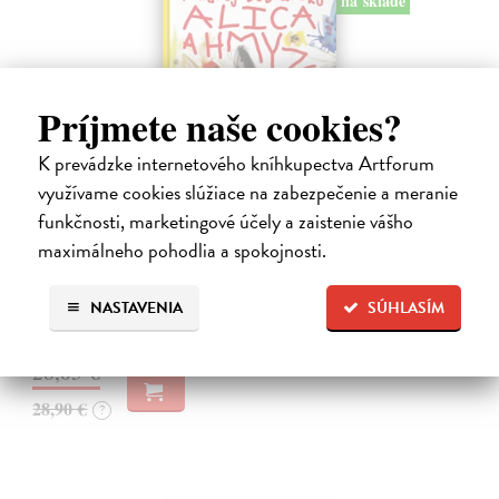
na sklade
Príjmete naše cookies?
K prevádzke internetového kníhkupectva Artforum
využívame cookies slúžiace na zabezpečenie a meranie
funkčnosti, marketingové účely a zaistenie vášho
Alica a hmyz
maximálneho pohodlia a spokojnosti.
Dúbravský Andrej
| Kniha
Alica je zvedavá mačka, ktorá býva so zvedavým Andrejom. Obaja sú
fascinovaní ríšou hmyzu.
NASTAVENIA
SÚHLASÍM
Na sklade
28,03 €
28,90 €
?