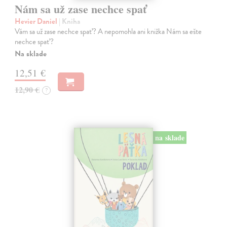
Nám sa už zase nechce spať
Hevier Daniel
| Kniha
Vám sa už zase nechce spať? A nepomohla ani knižka Nám sa ešte
nechce spať?
Na sklade
12,51 €
12,90 €
?
na sklade