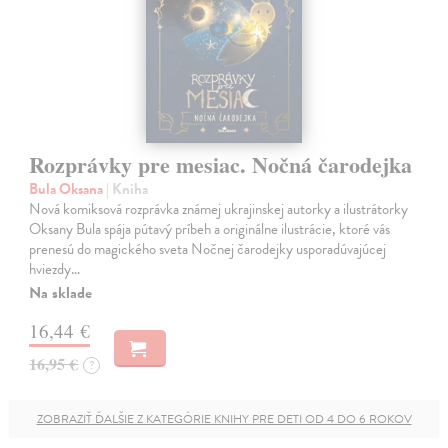
Rozprávky pre mesiac. Nočná čarodejka
Bula Oksana
| Kniha
Nová komiksová rozprávka známej ukrajinskej autorky a ilustrátorky
Oksany Bula spája pútavý príbeh a originálne ilustrácie, ktoré vás
prenesú do magického sveta Nočnej čarodejky usporadúvajúcej
hviezdy…
Na sklade
16,44 €
16,95 €
?
ZOBRAZIŤ ĎALŠIE Z KATEGÓRIE KNIHY PRE DETI OD 4 DO 6 ROKOV