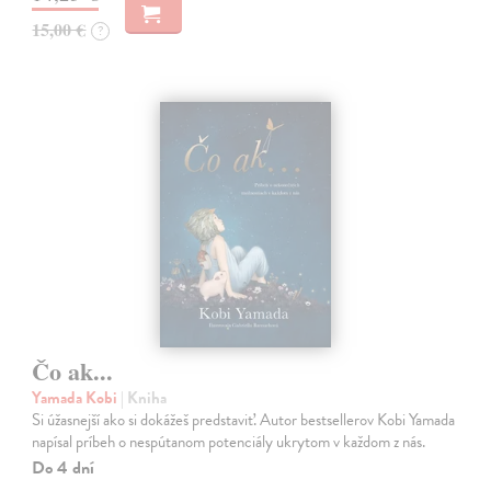
15,00 €
?
Čo ak...
Yamada Kobi
| Kniha
Si úžasnejší ako si dokážeš predstaviť. Autor bestsellerov Kobi Yamada
napísal príbeh o nespútanom potenciály ukrytom v každom z nás.
Do 4 dní