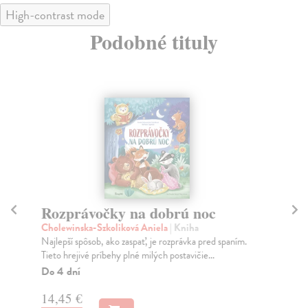
High-contrast mode
Podobné tituly
Rozprávočky na dobrú noc
Ta
Cholewinska-Szkoliková Aniela
| Kniha
Sa
Najlepší spôsob, ako zaspať, je rozprávka pred spaním.
„Ta
Tieto hrejivé príbehy plné milých postavičie...
kto
Do 4 dní
Na
14,45 €
16