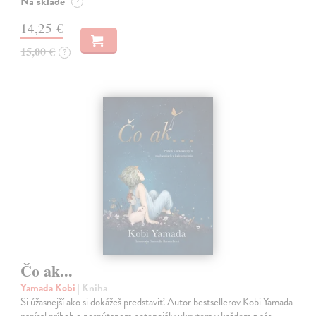
Na sklade
?
14,25 €
15,00 €
?
Čo ak...
Yamada Kobi
| Kniha
Si úžasnejší ako si dokážeš predstaviť. Autor bestsellerov Kobi Yamada