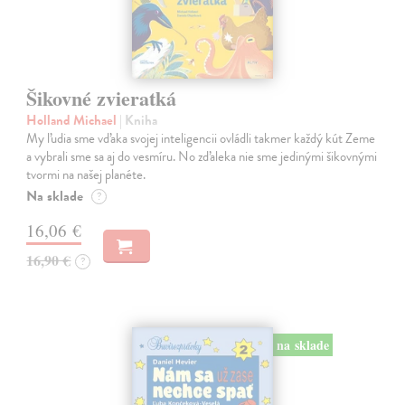
Šikovné zvieratká
Holland Michael
| Kniha
My ľudia sme vďaka svojej inteligencii ovládli takmer každý kút Zeme
a vybrali sme sa aj do vesmíru. No zďaleka nie sme jedinými šikovnými
tvormi na našej planéte.
Na sklade
?
16,06 €
16,90 €
?
na sklade