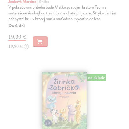
Janková Martina
| Kniha
V pokračovaní príbehu bude Maťko so svojím bratom Teom a
sesternicou Andrejkou tráviť čas na chate pri jazere. Strýko Jani im
prichystal hru, v ktorej musia mať odvahu vydať sa do lesa.
Do 4 dní
19,30 €
19,90 €
?
na sklade