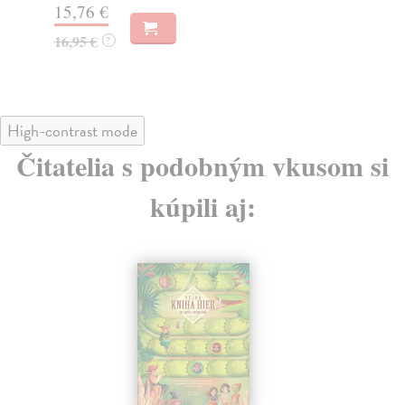
14,95 €
?
13
14
High-contrast mode
Čitatelia s podobným vkusom si
kúpili aj:
na sklade