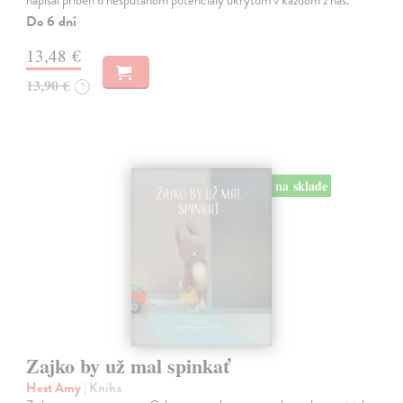
napísal príbeh o nespútanom potenciály ukrytom v každom z nás.
Do 6 dní
13,48 €
13,90 €
?
na sklade
Zajko by už mal spinkať
Hest Amy
| Kniha