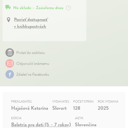
Na sklade – Zasielame dnes
?
Pozrieť dostupnosť
v kníhkupectvách
Pridať do wishlistu
Odporučiť známemu
Zdielať na Facebooku
PREKLADATEĽ
VYDAVATEĽ
POČET STRÁN
ROK VYDANIA
Hajašová Katarína
Slovart
128
2025
EDÍCIA
JAZYK
Beletria pre deti (5 – 7 rokov)
Slovenčina