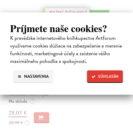
na sklade
Príjmete naše cookies?
K prevádzke internetového kníhkupectva Artforum
využívame cookies slúžiace na zabezpečenie a meranie
funkčnosti, marketingové účely a zaistenie vášho
maximálneho pohodlia a spokojnosti.
Alica a hmyz
NASTAVENIA
SÚHLASÍM
Dúbravský Andrej
| Kniha
Alica je zvedavá mačka, ktorá býva so zvedavým Andrejom. Obaja sú
fascinovaní ríšou hmyzu.
Na sklade
?
28,03 €
28,90 €
?