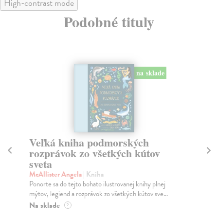
High-contrast mode
Podobné tituly
na sklade
Veľká kniha zimných rozprávok
V
zo všetkých kútov sveta
sv
sv
McAllister Angela
| Kniha
Ďalšia kniha rozprávok pre našich najmenších zo
Mc
všetkých kútov sveta.Ďalšia kniha rozprávok pre naši...
O v
kút
Na sklade
?
nov
13,90 €
Do