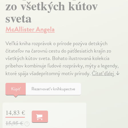
zo všetkých kútov
sveta
McAllister Angela
Veľká kniha rozprávok o prírode pozýva detských
čitateľov na čarovnú cestu do päťdesiatich krajín zo
všetkých kútov sveta. Bohato ilustrovaná kolekcia
príbehov kombinuje ľudové rozprávky, mýty a legendy,
ktoré spája všadeprítomný motív prírody.
Čítať ďalej
↓
Kúpiť
Rezervovať v kníhkupectve
14,83 €
15,95 €
?