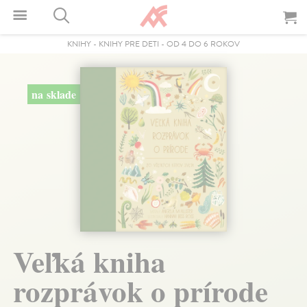
KNIHY
-
KNIHY PRE DETI
-
OD 4 DO 6 ROKOV
na sklade
Veľká kniha
rozprávok o prírode