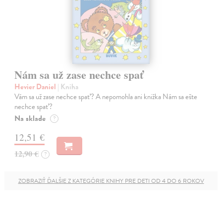
Nám sa už zase nechce spať
Hevier Daniel
| Kniha
Vám sa už zase nechce spať? A nepomohla ani knižka Nám sa ešte
nechce spať?
Na sklade
?
12,51 €
12,90 €
?
ZOBRAZIŤ ĎALŠIE Z KATEGÓRIE KNIHY PRE DETI OD 4 DO 6 ROKOV