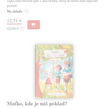
Zajko este nemoze spat. Caka na tata, ktory sa nanho stale neprisiel
pozriet.
Na sklade
?
12,51 €
12,90 €
?
Maťko, kde je náš poklad?