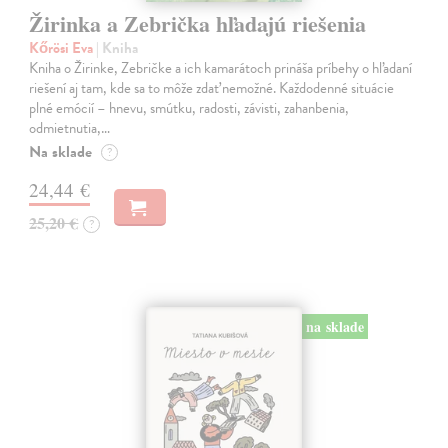
Žirinka a Zebrička hľadajú riešenia
Kőrösi Eva
| Kniha
Kniha o Žirinke, Zebričke a ich kamarátoch prináša príbehy o hľadaní
riešení aj tam, kde sa to môže zdať nemožné. Každodenné situácie
plné emócií – hnevu, smútku, radosti, závisti, zahanbenia,
odmietnutia,…
Na sklade
?
24,44 €
25,20 €
?
na sklade