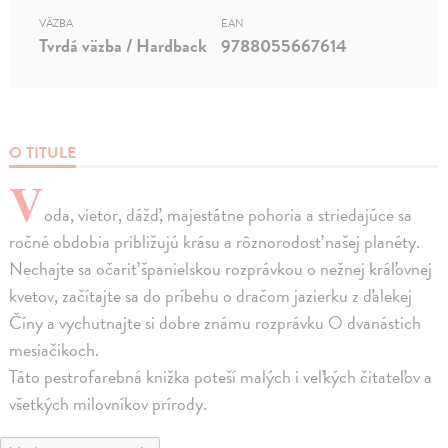
VÄZBA
EAN
Tvrdá väzba / Hardback
9788055667614
O TITULE
V
oda, vietor, dážď, majestátne pohoria a striedajúce sa
ročné obdobia približujú krásu a rôznorodosť našej planéty.
Nechajte sa očariť španielskou rozprávkou o nežnej kráľovnej
kvetov, začítajte sa do príbehu o dračom jazierku z ďalekej
Číny a vychutnajte si dobre známu rozprávku O dvanástich
mesiačikoch.
Táto pestrofarebná knižka poteší malých i veľkých čitateľov a
všetkých milovníkov prírody.