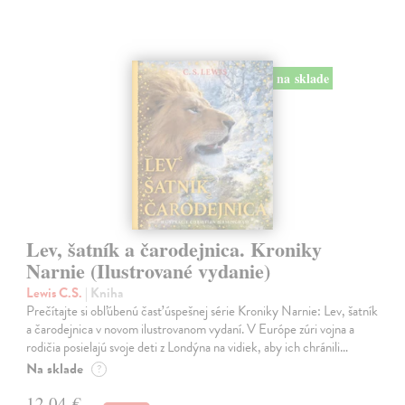
na sklade
Lev, šatník a čarodejnica. Kroniky
Narnie (Ilustrované vydanie)
Lewis C.S.
| Kniha
Prečítajte si obľúbenú časť úspešnej série Kroniky Narnie: Lev, šatník
a čarodejnica v novom ilustrovanom vydaní. V Európe zúri vojna a
rodičia posielajú svoje deti z Londýna na vidiek, aby ich chránili…
Na sklade
?
12,04 €