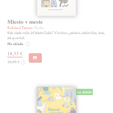
Miesto v meste
Kubišová Tatiana
| Kniha
Kde všade môžu žiť šťastní ľudia? V knižnici, pekárni, električke, lese,
ale aj na lodi.
Na sklade
?
18,33 €
18,90 €
?
na sklade