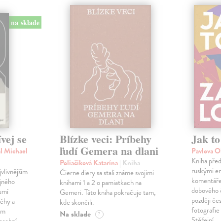
na sklade
vej se
Blízke veci: Príbehy
Jak to
ľudí Gemera na dlani
l Michael
Pavlova O
Kniha před
Poliačiková Katarína
| Kniha
ruskými em
vlivnějším
Čierne diery sa stali známe svojimi
komentáře 
jného
knihami 1 a 2 o pamiatkach na
dobového 
umí
Gemeri. Táto kniha pokračuje tam,
později če
běhy a
kde skončili.
fotografie
ém
Na sklade
?
Stěžejní…