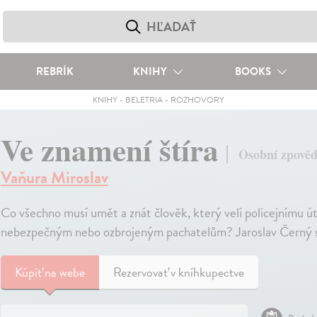
REBRÍK
KNIHY
BOOKS
KNIHY
-
BELETRIA
-
ROZHOVORY
Ve znamení štíra
Osobní zpověď
Vaňura Miroslav
Co všechno musí umět a znát člověk, který velí policejnímu ú
nebezpečným nebo ozbrojeným pachatelům? Jaroslav Černý str
Kúpiť
na webe
Rezervovať v kníhkupectve