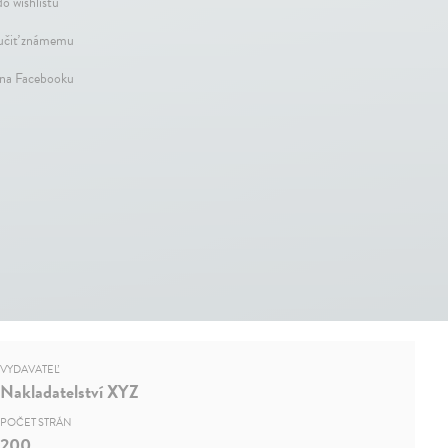
do wishlistu
čiť známemu
 na Facebooku
VYDAVATEĽ
Nakladatelství XYZ
POČET STRÁN
200