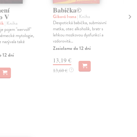
ení
Babička©
Ed
ho V
ra
Gibová Ivana
| Kniha
19
Despotická babička, submisivní
vík
| Kniha
matka, otec alkoholik, bratr s
je pojem "wervolf"
Šep
lehkou mozkovou dysfunkcí a
 německé mytologie,
Kni
vzdorovitá...
e nazývala také
anal
Zasielame do 12 dní
zahr
Edv
o 12 dní
13,19 €
Zas
13,60 €
?
9,
9,4