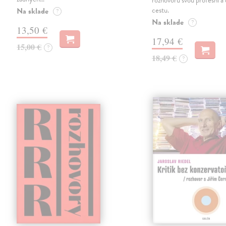
rozhovoru svou profesní a
cestu.
Na sklade
?
Na sklade
?
13,50 €
17,94 €
15,00 €
?
18,49 €
?