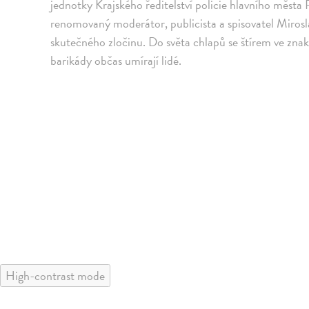
jednotky Krajského ředitelství policie hlavního města 
renomovaný moderátor, publicista a spisovatel Mirosl
skutečného zločinu. Do světa chlapů se štírem ve znak
barikády občas umírají lidé.
High-contrast mode