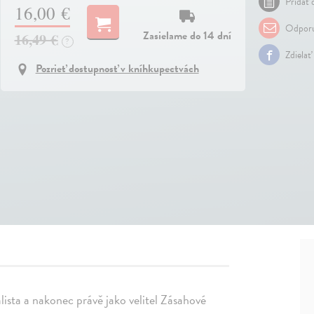
Pridať 
16,00 €
Odporu
Zasielame do 14 dní
16,49 €
?
Zdielať
Pozrieť dostupnosť v kníhkupectvách
nalista a nakonec právě jako velitel Zásahové