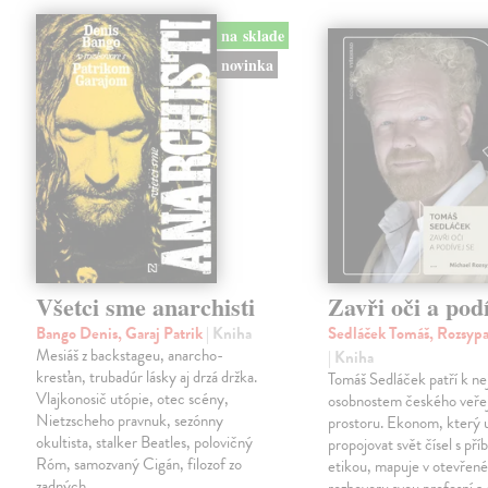
na sklade
novinka
Všetci sme anarchisti
Zavři oči a podí
Bango Denis, Garaj Patrik
| Kniha
Sedláček Tomáš, Rozsypa
Mesiáš z backstageu, anarcho-
| Kniha
kresťan, trubadúr lásky aj drzá držka.
Tomáš Sedláček patří k nej
Vlajkonosič utópie, otec scény,
osobnostem českého veře
Nietzscheho pravnuk, sezónny
prostoru. Ekonom, který 
okultista, stalker Beatles, polovičný
propojovat svět čísel s pří
Róm, samozvaný Cigán, filozof zo
etikou, mapuje v otevřen
zadných…