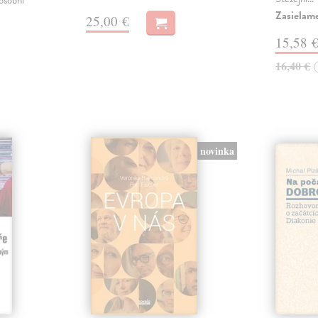
 osobní
Zasielame
25,00 €
15,58 
16,40 €
novinka