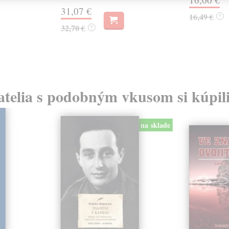
31,07 €
16,49 €
?
32,70 €
?
atelia s podobným vkusom si kúpili
na sklade