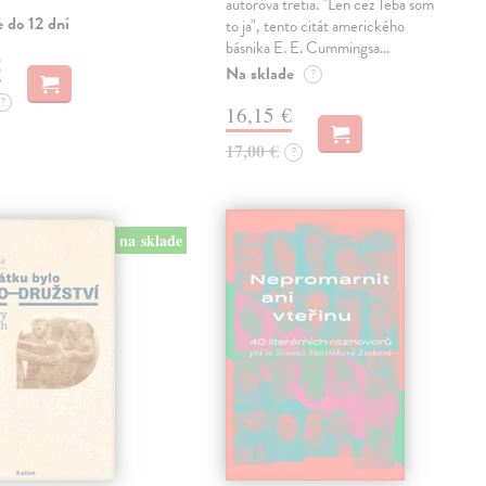
autorova tretia. "Len cez Teba som
 do 12 dní
to ja", tento citát amerického
básnika E. E. Cummingsa…
€
Na sklade
?
?
16,15 €
17,00 €
?
na sklade