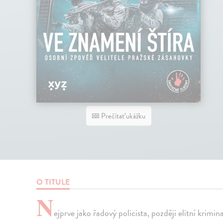
Prečítať ukážku
O TITULE
N
ejprve jako řadový policista, později elitní krimi