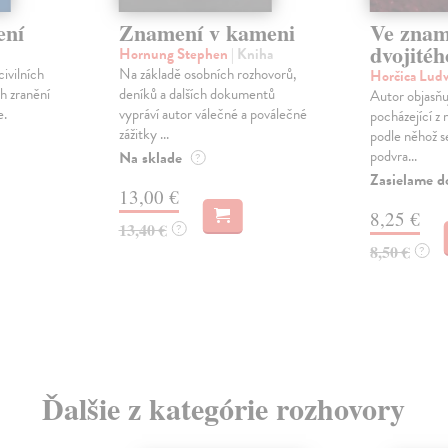
ení
Znamení v kameni
Ve znam
dvojité
Hornung Stephen
| Kniha
ivilních
Na základě osobních rozhovorů,
Horčica Lud
h zranění
deníků a dalších dokumentů
Autor objasňu
e.
vypráví autor válečné a poválečné
pocházející z
zážitky ...
podle něhož s
podvra...
Na sklade
?
Zasielame d
13,00 €
8,25 €
13,40 €
?
8,50 €
?
Ďalšie z kategórie rozhovory