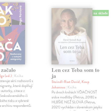
na sklade
 začalo
Len cez Teba som to
ja
lga (ed.)
| Kniha
stavuje sérii rozhovorů s
Steindl-Rast David, Kaup
igranty, které doplňují
Johannes
| Kniha
autorky, citace z
Po dvoch knihách VĎAČNOSŤ
československého či
srdce modlitby (Petrus, 2018) a
ského tisku a vybrané
HLBŠIE NEŽ SLOVÁ (Petrus,
 z archivu respondentů.
2021) vychádza v slovenskom jazyku