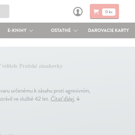
0 ks
E-KNIHY
OSTATNÉ
DAROVACIE KARTY
 velitele Pražské zásahovky
tvaru určenému k zásahu proti agresivním,
ávil ve službě 42 let.
Čítať ďalej
↓