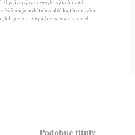
Prahy. Syrový rozhovor, který s ním vedl
av Vaňura, je unikátním nahlédnutím do světa
u, kde jde o vteřiny a kde na obou stranách
Podobné tituly