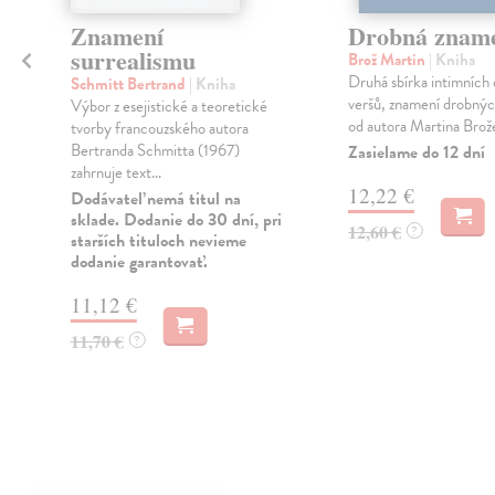
Znamení
Drobná znam
surrealismu
Brož Martin
| Kniha
Druhá sbírka intimních c
Schmitt Bertrand
| Kniha
veršů, znamení drobnýc
Výbor z esejistické a teoretické
od autora Martina Brož
tvorby francouzského autora
Bertranda Schmitta (1967)
Zasielame do 12 dní
zahrnuje text...
12,22 €
Dodávateľ nemá titul na
sklade. Dodanie do 30 dní, pri
12,60 €
?
starších tituloch nevieme
dodanie garantovať.
11,12 €
11,70 €
?