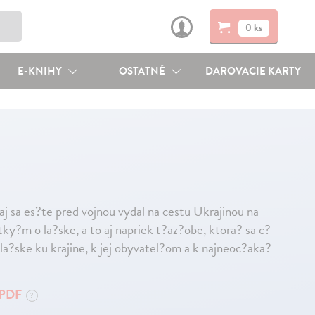
0 ks
E-KNIHY
OSTATNÉ
DAROVACIE KARTY
j sa es?te pred vojnou vydal na cestu Ukrajinou na
y?m o la?ske, a to aj napriek t?az?obe, ktora? sa c?
 la?ske ku krajine, k jej obyvatel?om a k najneoc?aka?
PDF
?