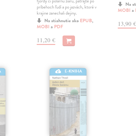
fjordy či polárnu žiaru, pátrajte po
Na st
príbehoch ľudí a po jazvách, ktoré v
MOBI
a
krajine zanechali dejiny.
Na stiahnutie ako
EPUB
,
13,90 
MOBI
a
PDF
11,20 €
A
E-KNIHA