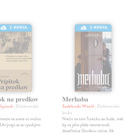
E-KNIHA
E-KNIHA
ok na predkov
Merhaba
Wojciech
| Elektronická
Szabłowski Witold
| Elektronická
kniha
miesta na svete sú možno
Niečo na tom Turecku asi bude, inak
 Ukrývajú sa za vysokými
by na jeho pláže nesmerovali
desaťtisíce Slovákov ročne. Ak