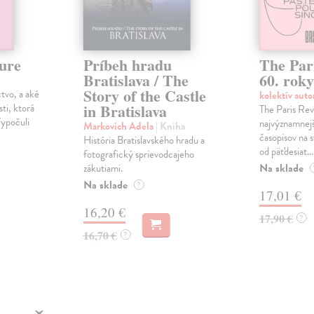
ure
Príbeh hradu
The Par
Bratislava / The
60. roky
Story of the Castle
tvo, a aké
kolektív aut
in Bratislava
ti, ktorá
The Paris Rev
Vypočuli
najvýznamnejš
Markovich Adela
| Kniha
časopisov na s
História Bratislavského hradu a
od päťdesiat...
fotografický sprievodcajeho
Na sklade
zákutiami.
Na sklade
?
17,01 €
16,20 €
17,90 €
?
16,70 €
?