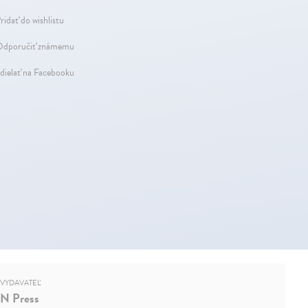
ridať do wishlistu
dporučiť známemu
dielať na Facebooku
VYDAVATEĽ
N Press