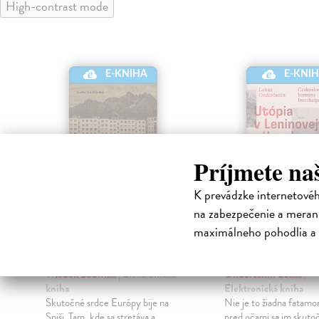
High-contrast mode
E-KNIHA
E-KNI
Príjmete na
K prevádzke internetové
na zabezpečenie a merani
maximálneho pohodlia a 
Štyri vlajky, jedna
Utópia v Leni
adresa
záhrade
Włodek Ludwika
| Elektronická
Onderčanin Lukáš
|
kniha
Elektronická kniha
Skutočné srdce Európy bije na
Nie je to žiadna fatamo
Spiši. Tam, kde sa stretáva a
pred očami sa im skutoč