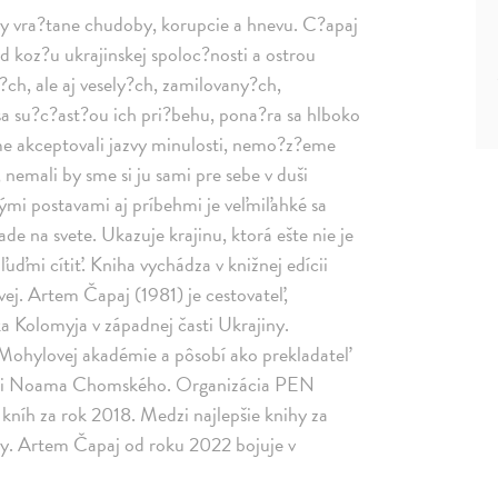
opy vra?tane chudoby, korupcie a hnevu. C?apaj
koz?u ukrajinskej spoloc?nosti a ostrou
ch, ale aj vesely?ch, zamilovany?ch,
sa su?c?ast?ou ich pri?behu, pona?ra sa hlboko
me akceptovali jazvy minulosti, nemo?z?eme
nemali by sme si ju sami pre sebe v duši
vými postavami aj príbehmi je veľmiľahké sa
de na svete. Ukazuje krajinu, ktorá ešte nie je
 ľuďmi cítiť. Kniha vychádza v knižnej edícii
ej. Artem Čapaj (1981) je cestovateľ,
ka Kolomyja v západnej časti Ukrajiny.
j Mohylovej akadémie a pôsobí ako prekladateľ
a či Noama Chomského. Organizácia PEN
kníh za rok 2018. Medzi najlepšie knihy za
ihy. Artem Čapaj od roku 2022 bojuje v