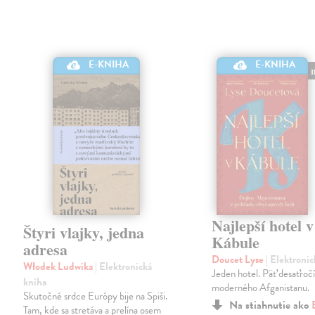
E-KNIHA
E-KNIHA
Najlepší hotel v
Štyri vlajky, jedna
Kábule
adresa
Doucet Lyse
| Elektroni
Włodek Ludwika
| Elektronická
Jeden hotel. Päť desaťročí
kniha
moderného Afganistanu.
Skutočné srdce Európy bije na Spiši.
Na stiahnutie ako
Tam, kde sa stretáva a prelína osem