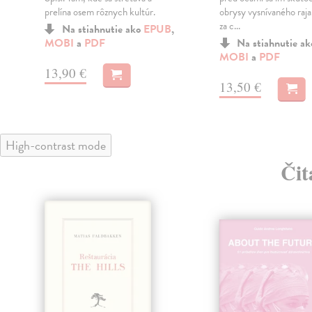
prelína osem rôznych kultúr.
obrysy vysnívaného raja
za c...
Na stiahnutie ako
EPUB
,
MOBI
a
PDF
Na stiahnutie a
MOBI
a
PDF
13,90 €
13,50 €
High-contrast mode
Čit