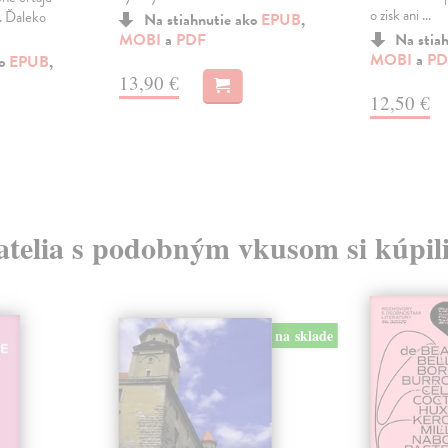
o zisk ani ...
. Ďaleko
Na stiahnutie ako
EPUB
,
MOBI
a
PDF
Na stia
MOBI
a
PD
ko
EPUB
,
13,90 €
12,50 €
atelia s podobným vkusom si kúpili
na sklade