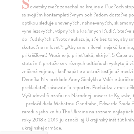
S
ovietsky zva?z zanechal na krajine a l?ud?och st
sa svoji?m kontemplati?vnym pohl?adom dosta?va pod 
optikou sleduje unaveny?ch, nahnevany?ch, sklamany?
vynaliezavy?ch, vtipny?ch a kra?snych l?udi?. Sta?va 
do l?udsky?ch z?ivotov aukazuje, z?e bez toho, aby s
skutoc?ne milovat?: „Aby sme milovali nejakú krajinu, 
prikrášľovať. Musíme ju prijať takú, aká je“. S Čapajo
stotožniť, pretože sa v rôznych odtieňoch vyskytujú vša
zničená vojnou, i keď napätie a ostražitosť je už medzi
Denníka N v preklade Anny Siedykh a Valérie Juríčkov
prekladateľ, spisovateľ a reportér. Pochádza z mesteč
Vyštudoval filozofiu na Národnej univerzite Kyjivske
– preložil diela Mahátmu Gándhího, Edwarda Said
zaradila jeho knihu The Ukraine na zoznam najlepších 
roky 2018 a 2019 ju označil aj Ukrajinský inštitút kn
ukrajinskej armáde.