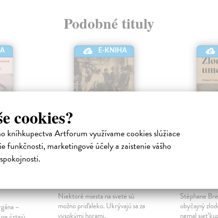
Podobné tituly
HA
E-KNIHA
še cookies?
ho kníhkupectva Artforum využívame cookies slúžiace
e funkčnosti, marketingové účely a zaistenie vášho
spokojnosti.
novej
Prípitok na predkov
Zlodej 
Górecki Wojciech
| Elektronická
Finkel Mich
kniha
kniha
Niektoré miesta na svete sú
Stéphane Brei
možno priďaleko. Ukrývajú sa za
obyčajný zlod
rgána –
vysokými horami.
nemal sieť ku
ne črtajú