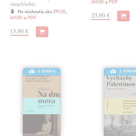
MOBI
a
PDF
rôznych kultúr.
Na stiahnutie ako
EPUB
,
23,90 €
MOBI
a
PDF
13,90 €
E-KNIHA
E-KNIH