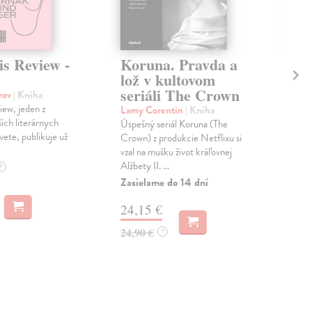
is Review -
Koruna. Pravda a
Št
lož v kultovom
SR
seriáli The Crown
Ye
orov
| Kniha
Sl
iew, jeden z
Lamy Corentin
| Kniha
20
ích literárnych
Úspešný seriál Koruna (The
vete, publikuje už
Crown) z produkcie Netflixu si
kol
vzal na mušku život kráľovnej
Aj t
Alžbety II. ...
?
prin
Zasielame do 14 dní
Trh 
Zas
24,15 €
58
24,90 €
?
60,