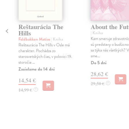
Reštaurácia The
About the Fut
v
Hills
| Kniha
á
Kam smeruje zdravotníc
Faldbakken Matias
| Kniha
sú predstavy o budúcnos
Reštaurácia The Hills v Osle má
sa týka nás všetkých? 
charakter. Pochádza zo
sme...
starosvetských čias, v polovici 19.
storočia ...
Do 5 dní
Zasielame do 14 dní
28,62 €
14,54 €
29,50 €
?
14,99 €
?