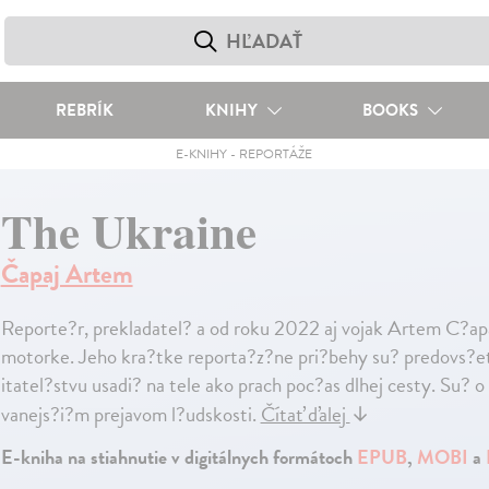
REBRÍK
KNIHY
BOOKS
E-KNIHY
-
REPORTÁŽE
The Ukraine
Čapaj Artem
Reporte?r, prekladatel? a od roku 2022 aj vojak Artem C?apa
motorke. Jeho kra?tke reporta?z?ne pri?behy su? predovs?etk
itatel?stvu usadi? na tele ako prach poc?as dlhej cesty. Su? o
vanejs?i?m prejavom l?udskosti.
Čítať ďalej
↓
E-kniha na stiahnutie v digitálnych formátoch
EPUB
,
MOBI
a