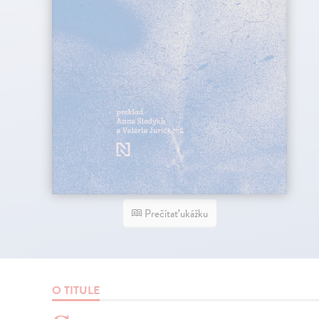
Prečítať ukážku
O TITULE