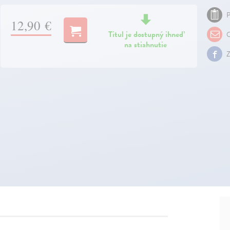
P
12,90 €
Titul je dostupný ihneď
O
na stiahnutie
Z