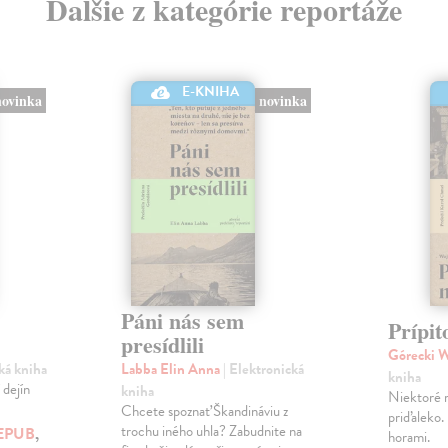
Ďalšie z kategórie reportáže
E-KNIHA
novinka
novinka
Páni nás sem
Prípit
presídlili
Górecki 
cká kniha
Labba Elin Anna
| Elektronická
kniha
 dejín
kniha
Niektoré 
Chcete spoznať Škandináviu z
priďaleko.
trochu iného uhla? Zabudnite na
EPUB
,
horami.