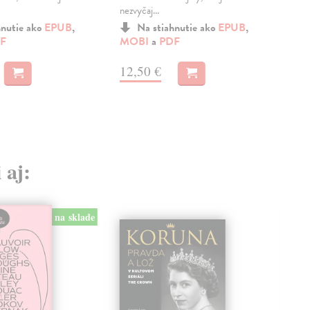
nezvyčaj...
Hlbo
hnutie ako
EPUB
,
Na stiahnutie ako
EPUB
,
F
MOBI
a
PDF
MO
12,50 €
11
 aj:
na sklade