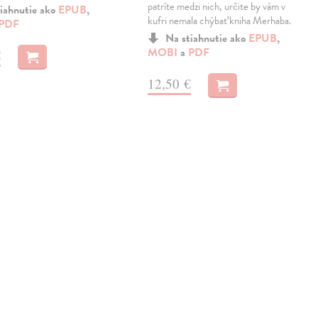
patríte medzi nich, určite by vám v
iahnutie ako
EPUB
,
kufri nemala chýbať kniha Merhaba.
PDF
Na stiahnutie ako
EPUB
,
MOBI
a
PDF
€
12,50 €