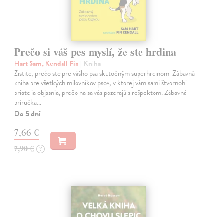
Prečo si váš pes myslí, že ste hrdina
Hart Sam, Kendall Fin
| Kniha
Zistite, prečo ste pre vášho psa skutočným superhrdinom! Zábavná
kniha pre všetkých milovníkov psov, v ktorej vám sami štvornohí
priatelia objasnia, prečo na sa vás pozerajú s rešpektom. Zábavná
príručka…
Do 5 dní
7,66 €
7,90 €
?