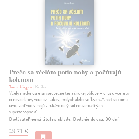
Prečo sa včelám potia nohy a počúvajú
kolenom
Tautz Jürgen
| Kniha
Včely medonosné sa všeobecne tešia širokej obľube – či už u včelárov
či nevčelárov, vedcov i laikov, malých alebo veľkých. A niet sa čomu
diviť, veď včely majú v rukáve celý rad neuveriteľných
superschopností:…
Dodávateľ nemá titul na sklade. Dodanie do cca. 30 dní.
28,71 €