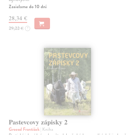
Zasielame do 10 dní
28,34 €
29,22 €
?
Pastevcovy zápisky 2
Groessl František
| Kniha