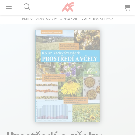
KNIHY
-
ŽIVOTNÝ ŠTÝL A ZDRAVIE
-
PRE CHOVATEĽOV