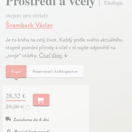
Prostředí a včely
Ekologie
(nejen) pro včelaře
Švamberk Václav
Je to kniha na celý život. Každý podle svého aktuálního
stupně poznání přírody a včel v ní najde odpovědi na
„svoje“ otázky.
Čítať ďalej
↓
Kúpiť
Rezervovať v kníhkupectve
28,32 €
29,20 €
?
Zasielame do 4 dní
Pozrieť dostupnosť