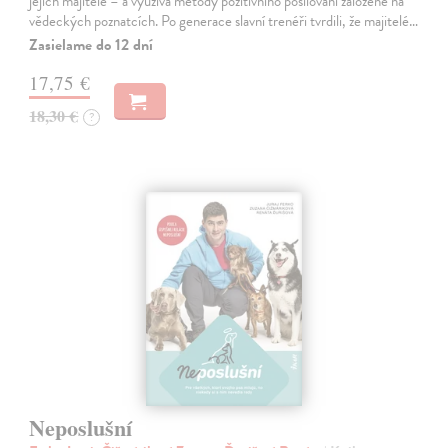
jejich majitele – a využívá metody pozitivního posilování založené na
vědeckých poznatcích. Po generace slavní trenéři tvrdili, že majitelé…
Zasielame do 12 dní
17,75 €
18,30 €
?
Neposlušní