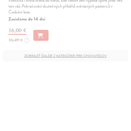
Poetická i drsná brána do světa, kde všední den vypadá úplně jinak než
ten váš. Pokračování skutečných příběhů svérázných pastevců v
Českém lese.
Zasielame do 14 dní
16,00 €
16,49 €
?
ZOBRAZIŤ ĎALŠIE Z KATEGÓRIE PRE CHOVATEĽOV