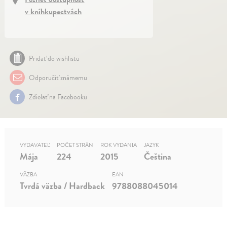
v kníhkupectvách
Pridať do wishlistu
Odporučiť známemu
Zdielať na Facebooku
VYDAVATEĽ
POČET STRÁN
ROK VYDANIA
JAZYK
Mája
224
2015
Čeština
VÄZBA
EAN
Tvrdá väzba / Hardback
9788088045014