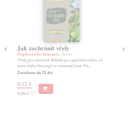
Jak zachránit včely
V
Hopfenmüller Sebastian
| Kniha
Tit
Včely jsou nesmírně důležité pro opylování rostlin, a k
Pod
tomu vedou fascinující a rozmanitý život. Ne...
stá
Zasielame do 12 dní
Do
30
9,12 €
13
9,40 €
?
14