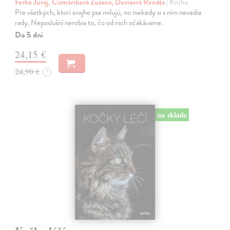
Ferko Juraj, Čižmáriková Zuzana, Ďurišová Renáta
| Kniha
Pre všetkých, ktorí svojho psa milujú, no niekedy si s ním nevedia
rady. Neposlušní nerobia to, čo od nich očakávame.
Do 5 dní
24,15 €
24,90 €
?
na sklade