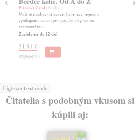
Border kolie. Od A do Z
V
Priceová Carol
| Kniha
Ha
Mrštné a pohyblivé border kolie jsou nejenom
Spo
vynikajícími ovčáckými psy, ale díky svému
one
znamenitému ...
au..
Zasielame do 12 dní
Za
31,91 €
27
32,90 €
28
?
High-contrast mode
Čitatelia s podobným vkusom si
kúpili aj: