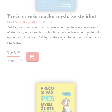
Prečo si vaša mačka myslí, že ste idiot
Hart Sam, Kendall Fin
| Kniha
Zistite, prečo sa na vás mačka pozerá, akoby ste sa úplne zbláznili!
Máte pocit, že sa vaši štvornohí chlpáči občas tvária, akoby ste boli
úplne padnutí na hlavu? V tejto zábavnej knihe vám samotné mačky…
Do 5 dní
7,66 €
7,90 €
?