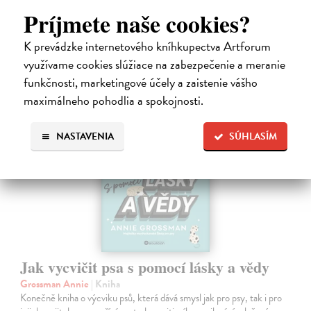
Zasielame do 14 dní
Príjmete naše cookies?
19,39 €
K prevádzke internetového kníhkupectva Artforum
19,99 €
?
využívame cookies slúžiace na zabezpečenie a meranie
funkčnosti, marketingové účely a zaistenie vášho
maximálneho pohodlia a spokojnosti.
NASTAVENIA
SÚHLASÍM
Jak vycvičit psa s pomocí lásky a vědy
Grossman Annie
| Kniha
Konečně kniha o výcviku psů, která dává smysl jak pro psy, tak i pro