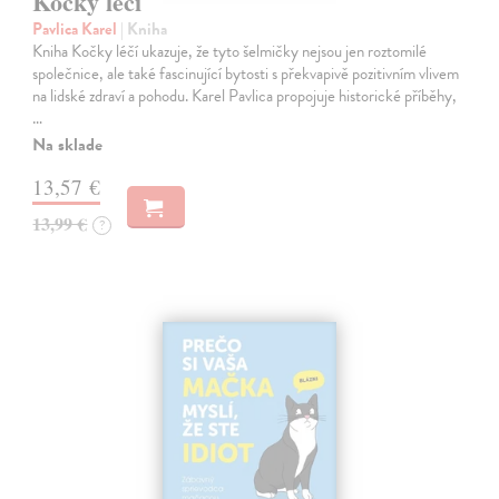
Kočky léčí
Pavlica Karel
| Kniha
Kniha Kočky léčí ukazuje, že tyto šelmičky nejsou jen roztomilé
společnice, ale také fascinující bytosti s překvapivě pozitivním vlivem
na lidské zdraví a pohodu. Karel Pavlica propojuje historické příběhy,
…
Na sklade
13,57 €
13,99 €
?