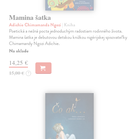
Mamina šatka
Adichie Chimamanda Ngozi
| Kniha
Poetická a nežná pocta jednoduchým radostiam rodinného života.
Mamina šatka je debutovou detskou knižkou nigérijskej spisovateľky
Chimamandy Ngozi Adichie.
Na sklade
14,25 €
15,00 €
?