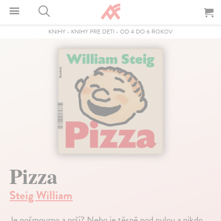
KNIHY
-
KNIHY PRE DETI
-
OD 4 DO 6 ROKOV
Pizza
Steig William
Je pošmourno a prší? Nebo je těsně pod nulou a nikdo