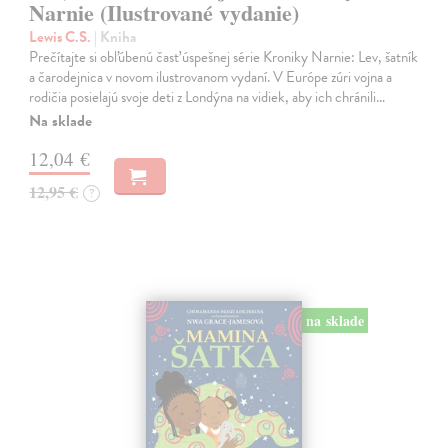
Narnie (Ilustrované vydanie)
Lewis C.S.
| Kniha
Prečítajte si obľúbenú časť úspešnej série Kroniky Narnie: Lev, šatník
a čarodejnica v novom ilustrovanom vydaní. V Európe zúri vojna a
rodičia posielajú svoje deti z Londýna na vidiek, aby ich chránili…
Na sklade
12,04 €
12,95 €
?
na sklade