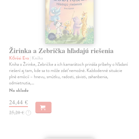
Žirinka a Zebrička hľadajú riešenia
Kőrösi Eva
| Kniha
Kniha o Žirinke, Zebričke a ich kamarátoch prináša príbehy o hľadaní
riešení aj tam, kde sa to môže zdať nemožné. Každodenné situácie
plné emócií – hnevu, smútku, radosti, závisti, zahanbenia,
odmietnutia,…
Na sklade
24,44 €
25,20 €
?