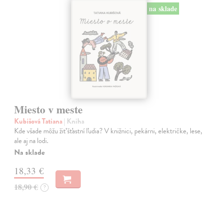
na sklade
Miesto v meste
Kubišová Tatiana
| Kniha
Kde všade môžu žiť šťastní ľudia? V knižnici, pekárni, električke, lese,
ale aj na lodi.
Na sklade
18,33 €
18,90 €
?