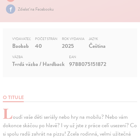
Zdielať na Facebooku
VYDAVATEĽ
POČET STRÁN
ROK VYDANIA
JAZYK
Baobab
40
2025
Čeština
VÄZBA
EAN
Tvrdá väzba / Hardback
9788075151872
O TITULE
L
oudí vaše děti seriály nebo hry na mobilu? Nebo vám
dokonce skáčou po hlavě? I vy už jste z práce celí usezení? Co
si spolu radši zahrát na pizzu! Zcela rodinná, velmi užitečná