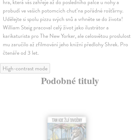
hra, která vás zahřeje až do posledního palce u nohy a
probudí ve vašich potomcích chuť na pořádné rošťárny.
Udělejte si spolu pizzu svých snů a vrhněte se do života!
William Steig pracoval celý život jako ilustrátor a
karikaturista pro The New Yorker, ale celosvětou proslulost
mu zaručilo až zfilmování jeho knižní předlohy Shrek. Pro
čtenáře od 3 let.
High-contrast mode
Podobné tituly