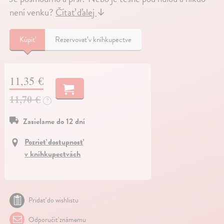
není venku?
Čítať ďalej
↓
Kúpiť
Rezervovať v kníhkupectve
11,35 €
11,70 €
?
Zasielame do 12 dní
Pozrieť dostupnosť
v kníhkupectvách
Pridať do wishlistu
Odporučiť známemu