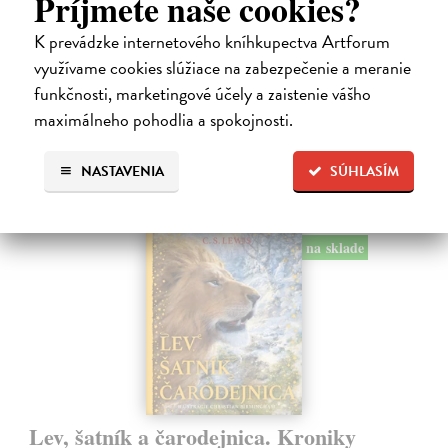
Príjmete naše cookies?
Alica je zvedavá mačka, ktorá býva so zvedavým Andrejom. Obaja sú
fascinovaní ríšou hmyzu.
K prevádzke internetového kníhkupectva Artforum
Na sklade
využívame cookies slúžiace na zabezpečenie a meranie
28,03 €
funkčnosti, marketingové účely a zaistenie vášho
maximálneho pohodlia a spokojnosti.
28,90 €
?
NASTAVENIA
SÚHLASÍM
na sklade
Lev, šatník a čarodejnica. Kroniky