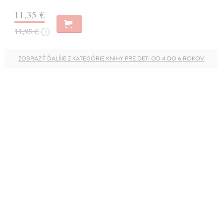
11,35 €
11,95 €
?
ZOBRAZIŤ ĎALŠIE Z KATEGÓRIE KNIHY PRE DETI OD 4 DO 6 ROKOV