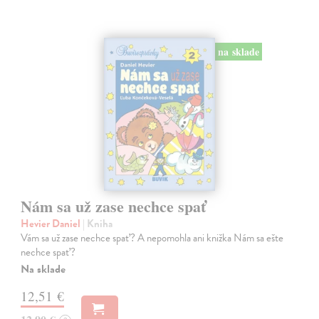
na sklade
Nám sa už zase nechce spať
Hevier Daniel
| Kniha
Vám sa už zase nechce spať? A nepomohla ani knižka Nám sa ešte
nechce spať?
Na sklade
12,51 €