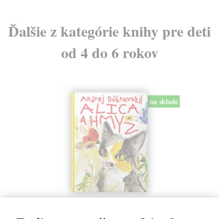
Ďalšie z kategórie knihy pre deti
od 4 do 6 rokov
na sklade
Alica a hmyz
Dúbravský Andrej
| Kniha