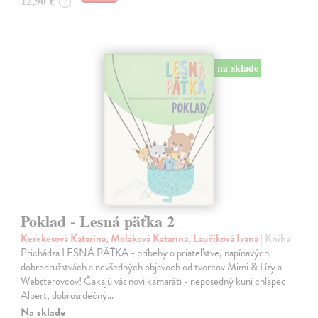
12,90 €
?
na sklade
Poklad - Lesná päťka 2
Kerekesová Katarína, Moláková Katarína, Laučíková Ivana
| Kniha
Prichádza LESNÁ PÄŤKA - príbehy o priateľstve, napínavých
dobrodružstvách a nevšedných objavoch od tvorcov Mimi & Lízy a
Websterovcov! Čakajú vás noví kamaráti - neposedný kuní chlapec
Albert, dobrosrdečný…
Na sklade