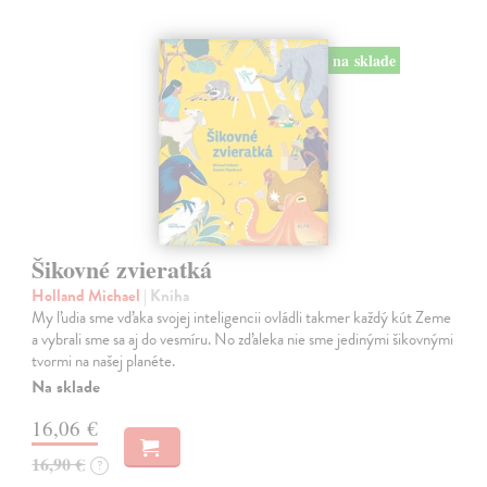
na sklade
Šikovné zvieratká
Holland Michael
| Kniha
My ľudia sme vďaka svojej inteligencii ovládli takmer každý kút Zeme
a vybrali sme sa aj do vesmíru. No zďaleka nie sme jedinými šikovnými
tvormi na našej planéte.
Na sklade
16,06 €
16,90 €
?