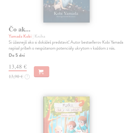
Čo ak...
Yamada Kobi
| Kniha
Si úžasnejší ako si dokážeš predstaviť. Autor bestsellerov Kobi Yamada
napísal príbeh o nespútanom potenciály ukrytom v každom z nás.
Do 5 dní
13,48 €
13,90 €
?