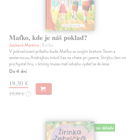
Maťko, kde je náš poklad?
Janková Martina
| Kniha
V pokračovaní príbehu bude Maťko so svojím bratom Teom a
sesternicou Andrejkou tráviť čas na chate pri jazere. Strýko Jani im
prichystal hru, v ktorej musia mať odvahu vydať sa do lesa.
Do 4 dní
19,30 €
19,90 €
?
na sklade