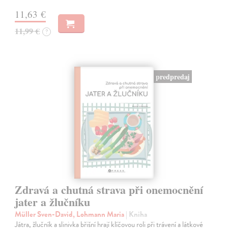
11,63 €
11,99 €
?
predpredaj
Zdravá a chutná strava při onemocnění
jater a žlučníku
Müller Sven-David, Lohmann Maria
| Kniha
Játra, žlučník a slinivka břišní hrají klíčovou roli při trávení a látkové