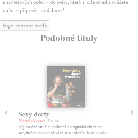
a sametových polev – do světa, který si ode dneška můžete
upéct a připravit sami doma!
High-contrast mode
Podobné tituly
Sexy dorty
M
Maršálek Josef
| Kniha
kol
Výjimečná vizuální podívaná a originální chutě ve
Obj
smyslném provedení od mistra cukráře Jestli v cukr...
bur