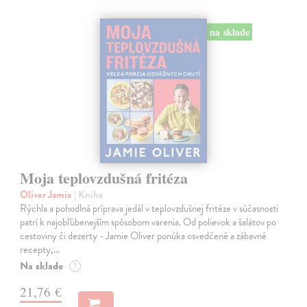
na sklade
Moja teplovzdušná fritéza
Oliver Jamie
| Kniha
Rýchla a pohodlná príprava jedál v teplovzdušnej fritéze v súčasnosti
patrí k najobľúbenejším spôsobom varenia. Od polievok a šalátov po
cestoviny či dezerty - Jamie Oliver ponúka osvedčené a zábavné
recepty,…
Na sklade
?
21,76 €