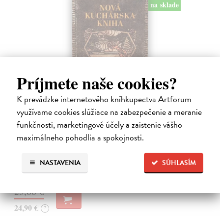
na sklade
Príjmete naše cookies?
K prevádzke internetového kníhkupectva Artforum
využívame cookies slúžiace na zabezpečenie a meranie
Nová kuchárska kniha
funkčnosti, marketingové účely a zaistenie vášho
Vansová Terézia (zost.)
| Kniha
maximálneho pohodlia a spokojnosti.
Máte pravdu, knižný trh prekypuje kuchárskymi knihami. Nová
kuchárska kniha z pera najpovolanejšej gazdinky Terézie Vansovej je
však dielom, ktoré zaručene obohatí každú domácnosť.
NASTAVENIA
SÚHLASÍM
Na sklade
?
23,66 €
24,90 €
?