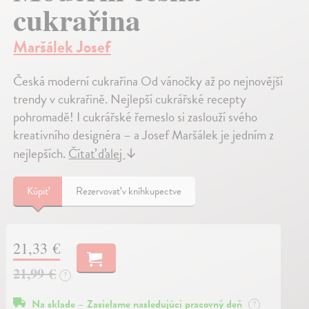
cukrařina
Maršálek Josef
Česká moderní cukrařina Od vánočky až po nejnovější
trendy v cukrařině. Nejlepší cukrářské recepty
pohromadě! I cukrářské řemeslo si zaslouží svého
kreativního designéra – a Josef Maršálek je jedním z
nejlepších.
Čítať ďalej
↓
Kúpiť
Rezervovať v kníhkupectve
21,33 €
21,99 €
?
Na sklade – Zasielame nasledujúci pracovný deň
?