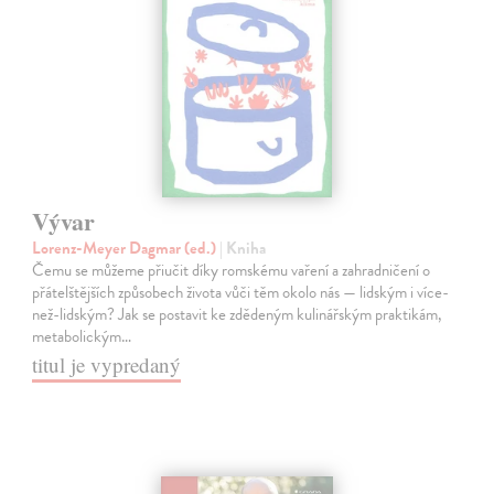
Vývar
Lorenz-Meyer Dagmar (ed.)
| Kniha
Čemu se můžeme přiučit díky romskému vaření a zahradničení o
přátelštějších způsobech života vůči těm okolo nás — lidským i více-
než-lidským? Jak se postavit ke zdědeným kulinářským praktikám,
metabolickým…
titul je vypredaný