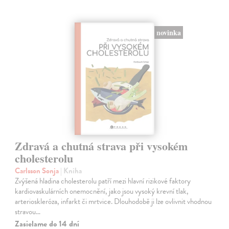
novinka
Zdravá a chutná strava při vysokém
cholesterolu
Carlsson Sonja
| Kniha
Zvýšená hladina cholesterolu patří mezi hlavní rizikové faktory
kardiovaskulárních onemocnění, jako jsou vysoký krevní tlak,
arterioskleróza, infarkt či mrtvice. Dlouhodobě ji lze ovlivnit vhodnou
stravou…
Zasielame do 14 dní