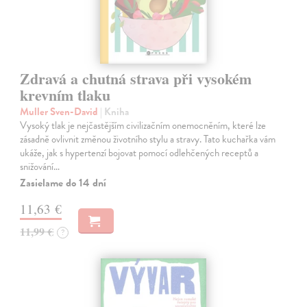
Zdravá a chutná strava při vysokém
krevním tlaku
Muller Sven-David
| Kniha
Vysoký tlak je nejčastějším civilizačním onemocněním, které lze
zásadně ovlivnit změnou životního stylu a stravy. Tato kuchařka vám
ukáže, jak s hypertenzí bojovat pomocí odlehčených receptů a
snižování…
Zasielame do 14 dní
11,63 €
11,99 €
?