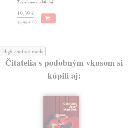
Zasielame do 14 dní
Za
19,39 €
19
19,99 €
19
?
High-contrast mode
Čitatelia s podobným vkusom si
kúpili aj: