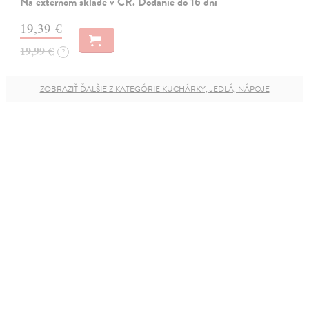
Na externom sklade v ČR. Dodanie do 16 dní
19,39 €
19,99 €
?
ZOBRAZIŤ ĎALŠIE Z KATEGÓRIE KUCHÁRKY, JEDLÁ, NÁPOJE