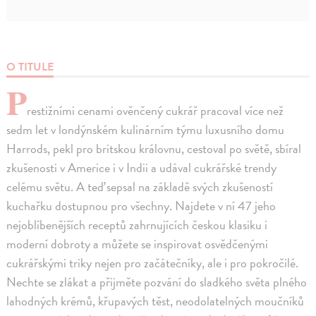
O TITULE
P
restižními cenami ověnčený cukrář pracoval více než
sedm let v londýnském kulinárním týmu luxusního domu
Harrods, pekl pro britskou královnu, cestoval po světě, sbíral
zkušenosti v Americe i v Indii a udával cukrářské trendy
celému světu. A teď sepsal na základě svých zkušeností
kuchařku dostupnou pro všechny. Najdete v ní 47 jeho
nejoblíbenějších receptů zahrnujících českou klasiku i
moderní dobroty a můžete se inspirovat osvědčenými
cukrářskými triky nejen pro začátečníky, ale i pro pokročilé.
Nechte se zlákat a přijměte pozvání do sladkého světa plného
lahodných krémů, křupavých těst, neodolatelných moučníků