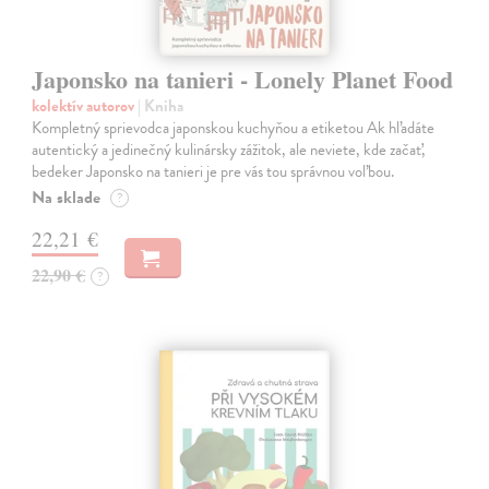
Japonsko na tanieri - Lonely Planet Food
kolektív autorov
| Kniha
Kompletný sprievodca japonskou kuchyňou a etiketou Ak hľadáte
autentický a jedinečný kulinársky zážitok, ale neviete, kde začať,
bedeker Japonsko na tanieri je pre vás tou správnou voľbou.
Na sklade
?
22,21 €
22,90 €
?