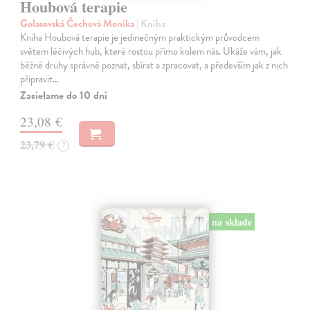
Houbová terapie
Golasovská Čechová Monika
| Kniha
Kniha Houbová terapie je jedinečným praktickým průvodcem
světem léčivých hub, které rostou přímo kolem nás. Ukáže vám, jak
běžné druhy správně poznat, sbírat a zpracovat, a především jak z nich
připravit…
Zasielame do 10 dní
23,08 €
23,79 €
?
na sklade