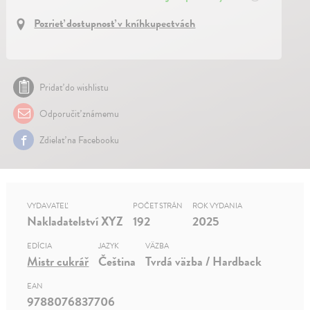
Pozrieť dostupnosť v kníhkupectvách
Pridať do wishlistu
Odporučiť známemu
Zdielať na Facebooku
VYDAVATEĽ
POČET STRÁN
ROK VYDANIA
Nakladatelství XYZ
192
2025
EDÍCIA
JAZYK
VÄZBA
Mistr cukrář
Čeština
Tvrdá väzba / Hardback
EAN
9788076837706