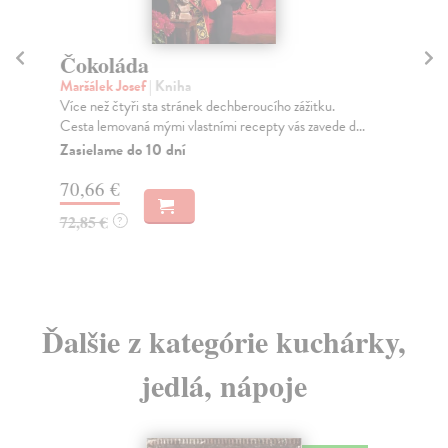
Čokoláda
Sk
Maršálek Josef
| Kniha
Mar
Více než čtyři sta stránek dechberoucího zážitku.
Vst
Cesta lemovaná mými vlastními recepty vás zavede d...
set
Zasielame do 10 dní
Za
70,66 €
75
72,85 €
77
?
Ďalšie z kategórie kuchárky,
jedlá, nápoje