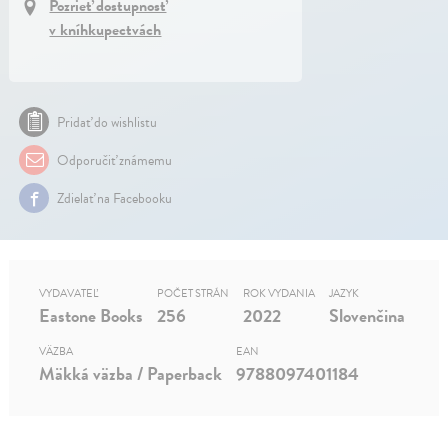
Pozrieť dostupnosť
v kníhkupectvách
Pridať do wishlistu
Odporučiť známemu
Zdielať na Facebooku
VYDAVATEĽ
POČET STRÁN
ROK VYDANIA
JAZYK
Eastone Books
256
2022
Slovenčina
VÄZBA
EAN
Mäkká väzba / Paperback
9788097401184