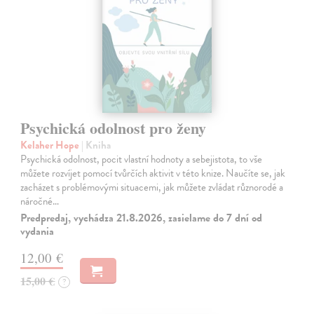
Psychická odolnost pro ženy
Kelaher Hope
| Kniha
Psychická odolnost, pocit vlastní hodnoty a sebejistota, to vše
můžete rozvíjet pomocí tvůrčích aktivit v této knize. Naučíte se, jak
zacházet s problémovými situacemi, jak můžete zvládat různorodé a
náročné…
Predpredaj, vychádza 21.8.2026, zasielame do 7 dní od
vydania
12,00 €
15,00 €
?