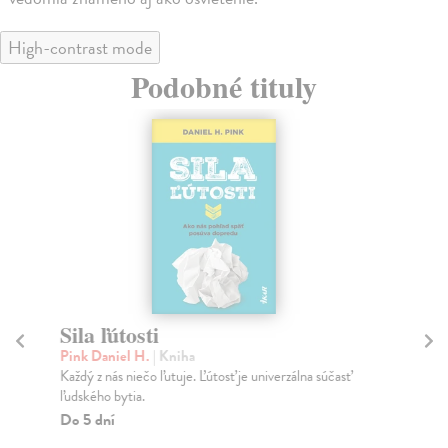
High-contrast mode
Podobné tituly
Sila ľútosti
T
Fa
Pink Daniel H.
| Kniha
p
Každý z nás niečo ľutuje. Ľútosť je univerzálna súčasť
ľudského bytia.
Pe
Do 5 dní
Spo
nov