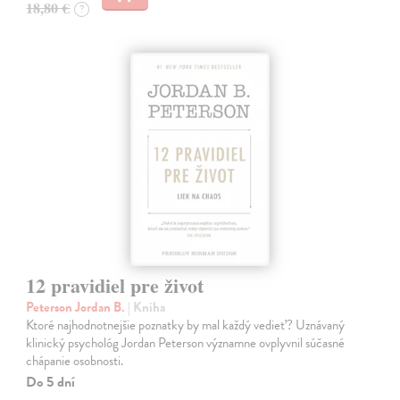
18,80 €
?
12 pravidiel pre život
Peterson Jordan B.
| Kniha
Ktoré najhodnotnejšie poznatky by mal každý vedieť? Uznávaný
klinický psychológ Jordan Peterson významne ovplyvnil súčasné
chápanie osobnosti.
Do 5 dní