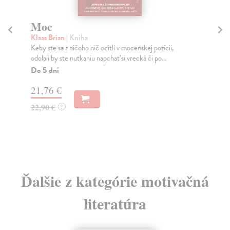
Moc
Si
Klaas Brian
| Kniha
Fra
Keby ste sa z ničoho nič ocitli v mocenskej pozícii,
Kni
odolali by ste nutkaniu napchať si vrecká či po...
duc
Do 5 dní
Na
21,76 €
12
22,90 €
12
?
Ďalšie z kategórie motivačná
literatúra