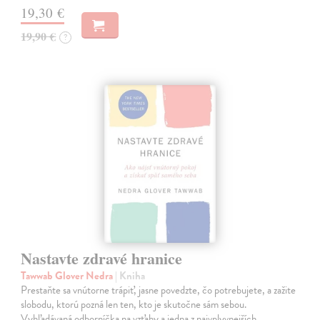
19,30 €
19,90 €
?
Nastavte zdravé hranice
Tawwab Glover Nedra
| Kniha
Prestaňte sa vnútorne trápiť, jasne povedzte, čo potrebujete, a zažite
slobodu, ktorú pozná len ten, kto je skutočne sám sebou.
Vyhľadávaná odborníčka na vzťahy a jedna z najvplyvnejších