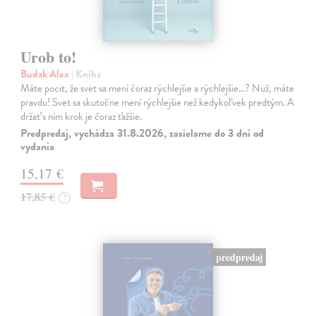
Urob to!
Budak Alex
| Kniha
Máte pocit, že svet sa mení čoraz rýchlejšie a rýchlejšie…? Nuž, máte
pravdu! Svet sa skutočne mení rýchlejšie než kedykoľvek predtým. A
držať s ním krok je čoraz ťažšie.
Predpredaj, vychádza 31.8.2026, zasielame do 3 dní od
vydania
15,17 €
17,85 €
?
predpredaj