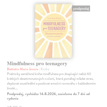
predpredaj
Mindfulness pro teenagery
Battistin Marie Jennie
| Kniha
Prakticky zaměřená kniha mindfulness pro dospívající nabízí 60
krátkých desetiminutových cvičení, která pomáhají zvládat stres,
zlepšovat soustředění a posilovat emoční rovnováhu v každodenním
životě.…
Predpredaj, vychádza 14.8.2026, zasielame do 7 dní od
vydania