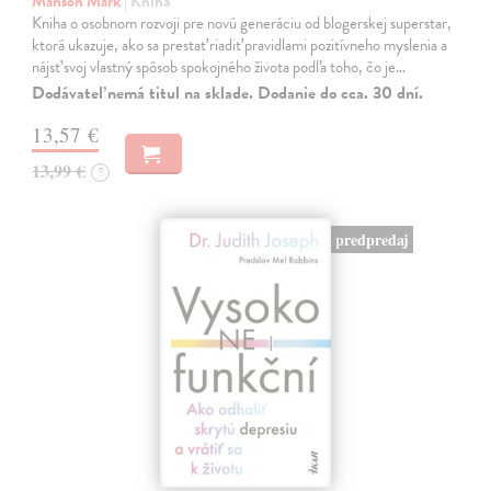
Manson Mark
| Kniha
Kniha o osobnom rozvoji pre novú generáciu od blogerskej superstar,
ktorá ukazuje, ako sa prestať riadiť pravidlami pozitívneho myslenia a
nájsť svoj vlastný spôsob spokojného života podľa toho, čo je…
Dodávateľ nemá titul na sklade. Dodanie do cca. 30 dní.
13,57 €
13,99 €
?
predpredaj