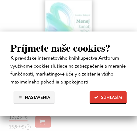
Príjmete naše cookies?
K prevádzke internetového kníhkupectva Artforum
využívame cookies slúžiace na zabezpečenie a meranie
funkčnosti, marketingové účely a zaistenie vášho
Menej konať, viac byť
maximálneho pohodlia a spokojnosti.
Gajdošová Stanislava
| Kniha
Strávila som roky vo väzení, žila som v zajatí výkonu. Vlastnú hodnotu
NASTAVENIA
SÚHLASÍM
som nachádzala v tom, koľko toho zvládnem.
Dodávateľ nemá titul na sklade. Dodanie do cca. 30 dní.
13,29 €
13,99 €
?