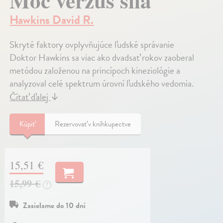
Moc verzus sila
Hawkins David R.
Skryté faktory ovplyvňujúce ľudské správanie
Doktor Hawkins sa viac ako dvadsať rokov zaoberal
metódou založenou na princípoch kineziológie a
analyzoval celé spektrum úrovní ľudského vedomia.
Čítať ďalej
↓
Kúpiť
Rezervovať v kníhkupectve
15,51 €
15,99 €
?
Zasielame do 10 dní