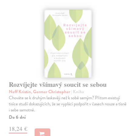
Rozvíjejte všímavý soucit se sebou
Neff Kristin, Germer Christopher
| Kniha
Chováte se k druhým laskavěji než k sobě samým? Přitom existují
tisíce studií dokazujících, že se vyplácí podpořit v časech nouze a tísně
i sebe samotné.
Do 6 dní
18,24 €