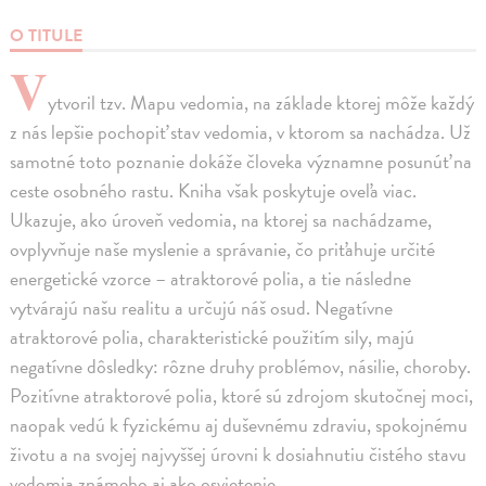
O TITULE
V
ytvoril tzv. Mapu vedomia, na základe ktorej môže každý
z nás lepšie pochopiť stav vedomia, v ktorom sa nachádza. Už
samotné toto poznanie dokáže človeka významne posunúť na
ceste osobného rastu. Kniha však poskytuje oveľa viac.
Ukazuje, ako úroveň vedomia, na ktorej sa nachádzame,
ovplyvňuje naše myslenie a správanie, čo priťahuje určité
energetické vzorce – atraktorové polia, a tie následne
vytvárajú našu realitu a určujú náš osud. Negatívne
atraktorové polia, charakteristické použitím sily, majú
negatívne dôsledky: rôzne druhy problémov, násilie, choroby.
Pozitívne atraktorové polia, ktoré sú zdrojom skutočnej moci,
naopak vedú k fyzickému aj duševnému zdraviu, spokojnému
životu a na svojej najvyššej úrovni k dosiahnutiu čistého stavu
vedomia známeho aj ako osvietenie.