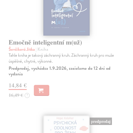
Emočně inteligentní m(už)
Ševčíková Jitka
| Kniha
Tahle kniha je takový záchranný kruh. Záchranný kruh pro muže
úspěšné, chytré, výkonné.
Predpredaj, vychádza 1.9.2026, zasielame do 12 dní od
vydania
14,84 €
16,49 €
?
predpredaj