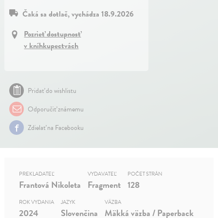
Čaká sa dotlač, vychádza 18.9.2026
Pozrieť dostupnosť
v kníhkupectvách
Pridať do wishlistu
Odporučiť známemu
Zdielať na Facebooku
PREKLADATEĽ
VYDAVATEĽ
POČET STRÁN
Frantová Nikoleta
Fragment
128
ROK VYDANIA
JAZYK
VÄZBA
2024
Slovenčina
Mäkká väzba / Paperback