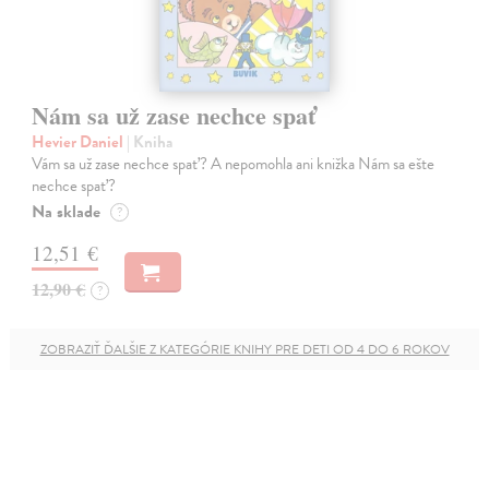
Nám sa už zase nechce spať
Hevier Daniel
| Kniha
Vám sa už zase nechce spať? A nepomohla ani knižka Nám sa ešte
nechce spať?
Na sklade
?
12,51 €
12,90 €
?
ZOBRAZIŤ ĎALŠIE Z KATEGÓRIE KNIHY PRE DETI OD 4 DO 6 ROKOV