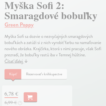
Myška Sofi 2:
Smaragdové bobuľky
Green Poppy
Myška Sofi sa dozvie o nezvyčajných smaragdových
bobuľkách a zatúži si z nich vyrobiť farbu na namaľovanie
nového obrázka. Krajčírka, ktorá s nimi pracuje, však Sofi
prezradí, že bobuľky rastú iba v Temnej húštine.
Čítať ďalej
↓
Kúpiť
Rezervovať v kníhkupectve
6,78 €
6,99 €
?