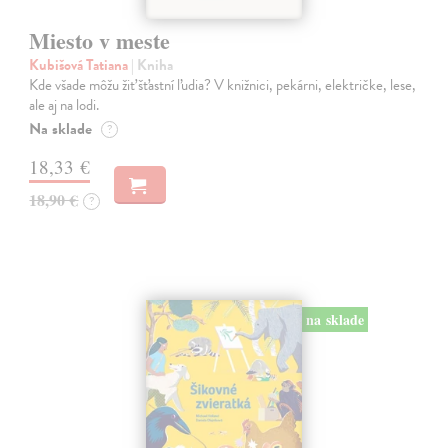
Miesto v meste
Kubišová Tatiana
| Kniha
Kde všade môžu žiť šťastní ľudia? V knižnici, pekárni, električke, lese,
ale aj na lodi.
Na sklade
?
18,33 €
18,90 €
?
na sklade