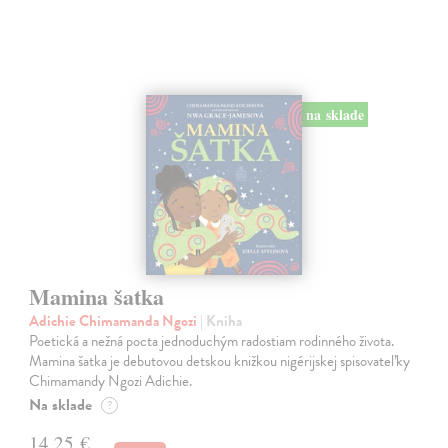
na sklade
Mamina šatka
Adichie Chimamanda Ngozi
| Kniha
Poetická a nežná pocta jednoduchým radostiam rodinného života.
Mamina šatka je debutovou detskou knižkou nigérijskej spisovateľky
Chimamandy Ngozi Adichie.
Na sklade
?
14,25 €