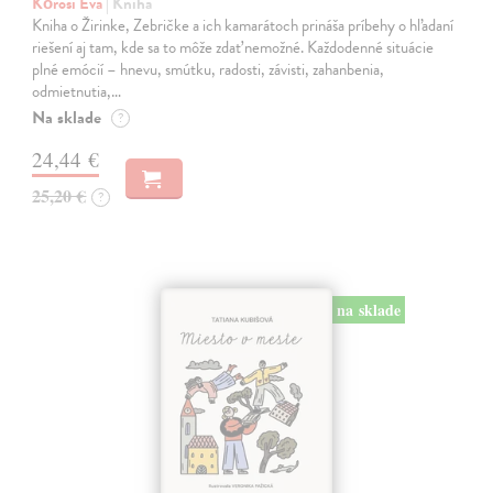
Kőrösi Eva
| Kniha
Kniha o Žirinke, Zebričke a ich kamarátoch prináša príbehy o hľadaní
riešení aj tam, kde sa to môže zdať nemožné. Každodenné situácie
plné emócií – hnevu, smútku, radosti, závisti, zahanbenia,
odmietnutia,…
Na sklade
?
24,44 €
25,20 €
?
na sklade