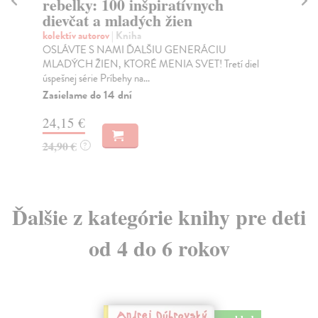
rebelky: 100 inšpiratívnych
De
dievčat a mladých žien
UK
NE
kolektív autorov
| Kniha
neu
OSLÁVTE S NAMI ĎALŠIU GENERÁCIU
Za
MLADÝCH ŽIEN, KTORÉ MENIA SVET! Tretí diel
úspešnej série Príbehy na...
10
Zasielame do 14 dní
10
24,15 €
24,90 €
?
Ďalšie z kategórie knihy pre deti
od 4 do 6 rokov