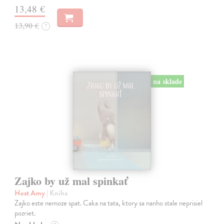
13,48 €
13,90 €
?
na sklade
Zajko by už mal spinkať
Hest Amy
| Kniha
Zajko este nemoze spat. Caka na tata, ktory sa nanho stale neprisiel
pozriet.