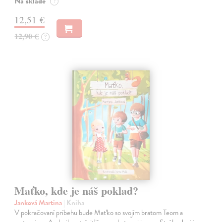
Na sklade
?
12,51 €
12,90 €
?
Maťko, kde je náš poklad?
Janková Martina
| Kniha
V pokračovaní príbehu bude Maťko so svojím bratom Teom a