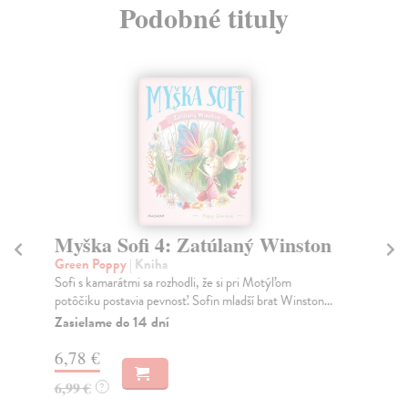
Podobné tituly
Myška Sofi 4: Zatúlaný Winston
My
Green Poppy
| Kniha
Gr
Sofi s kamarátmi sa rozhodli, že si pri Motýľom
Myš
potôčiku postavia pevnosť. Sofin mladší brat Winston...
kve
Zasielame do 14 dní
Za
6,78 €
6,
6,99 €
6,
?