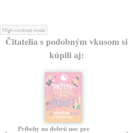
High-contrast mode
Čitatelia s podobným vkusom si
kúpili aj:
Príbehy na dobrú noc pre
Ak