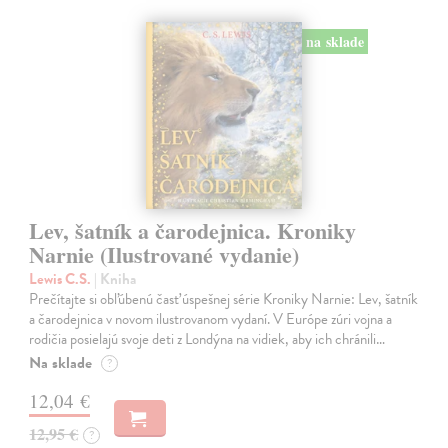
na sklade
Lev, šatník a čarodejnica. Kroniky
Narnie (Ilustrované vydanie)
Lewis C.S.
| Kniha
Prečítajte si obľúbenú časť úspešnej série Kroniky Narnie: Lev, šatník
a čarodejnica v novom ilustrovanom vydaní. V Európe zúri vojna a
rodičia posielajú svoje deti z Londýna na vidiek, aby ich chránili…
Na sklade
?
12,04 €
12,95 €
?