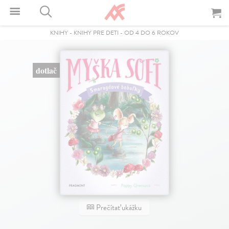
KNIHY
-
KNIHY PRE DETI
-
OD 4 DO 6 ROKOV
dotlač
Prečítať ukážku