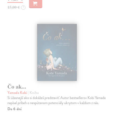
15,00 €
?
Čo ak...
Yamada Kobi
| Kniha
Si úžasnejší ako si dokážeš predstaviť. Autor bestsellerov Kobi Yamada
napísal príbeh o nespútanom potenciály ukrytom v každom z nás.
Do 6 dní