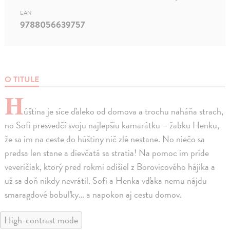
EAN
9788056639757
O TITULE
H
úština je síce ďaleko od domova a trochu naháňa strach,
no Sofi presvedčí svoju najlepšiu kamarátku – žabku Henku,
že sa im na ceste do húštiny nič zlé nestane. No niečo sa
predsa len stane a dievčatá sa stratia! Na pomoc im príde
veveričiak, ktorý pred rokmi odišiel z Borovicového hájika a
už sa doň nikdy nevrátil. Sofi a Henka vďaka nemu nájdu
smaragdové bobuľky… a napokon aj cestu domov.
High-contrast mode