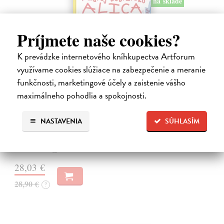
na sklade
Príjmete naše cookies?
K prevádzke internetového kníhkupectva Artforum
využívame cookies slúžiace na zabezpečenie a meranie
funkčnosti, marketingové účely a zaistenie vášho
maximálneho pohodlia a spokojnosti.
Alica a hmyz
Dúbravský Andrej
| Kniha
NASTAVENIA
SÚHLASÍM
Alica je zvedavá mačka, ktorá býva so zvedavým Andrejom. Obaja sú
fascinovaní ríšou hmyzu.
Na sklade
?
28,03 €
28,90 €
?