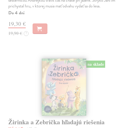
sesternicou Andrejkou tráviť čas na chate pri jazere. Strýko Jani im
prichystal hru, v ktorej musia mať odvahu vydať sa do lesa.
Do 4 dní
19,30 €
19,90 €
?
na sklade
Žirinka a Zebrička hľadajú riešenia