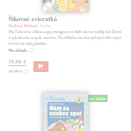
Šikovné zvieratká
Holland Michael
| Kniha
My ľudia sme vďaka svojej inteligencii ovládli takmer každý kút Zeme
a vybrali sme sa aj do vesmíru. No zďaleka nie sme jedinými šikovnými
tvormi na našej planéte.
Na sklade
?
16,06 €
16,90 €
?
na sklade