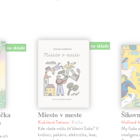
na sklade
na sklade
ička
Miesto v meste
Šikovn
a
Kubišová Tatiana
| Kniha
Holland 
Kde všade môžu žiť šťastní ľudia? V
My ľudia s
knižnici, pekárni, električke, lese,
inteligenc
a ich