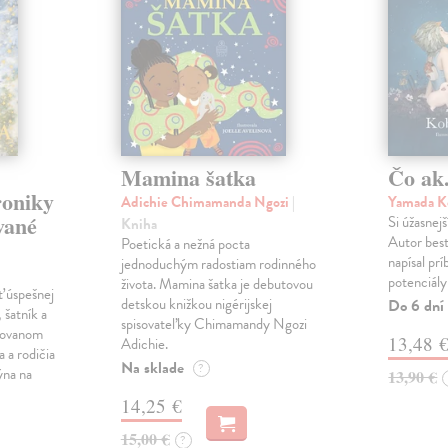
Mamina šatka
Čo ak.
roniky
Adichie Chimamanda Ngozi
|
Yamada K
vané
Si úžasnejš
Kniha
Autor best
Poetická a nežná pocta
napísal pr
jednoduchým radostiam rodinného
potenciály
života. Mamina šatka je debutovou
ť úspešnej
detskou knižkou nigérijskej
Do 6 dní
 šatník a
spisovateľky Chimamandy Ngozi
trovanom
13,48 
Adichie.
a a rodičia
Na sklade
?
ýna na
13,90 €
14,25 €
15,00 €
?