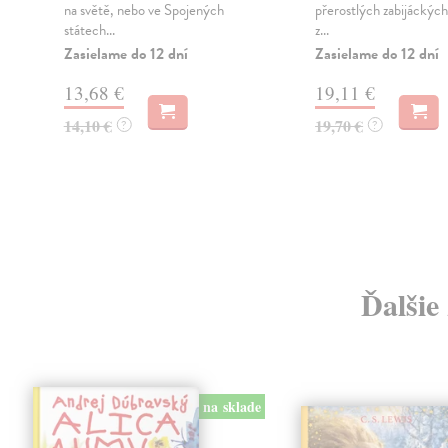
na světě, nebo ve Spojených
přerostlých zabijáckýc
státech...
z...
Zasielame do 12 dní
Zasielame do 12 dní
13,68 €
19,11 €
14,10 €
19,70 €
?
?
Ďalšie
na sklade