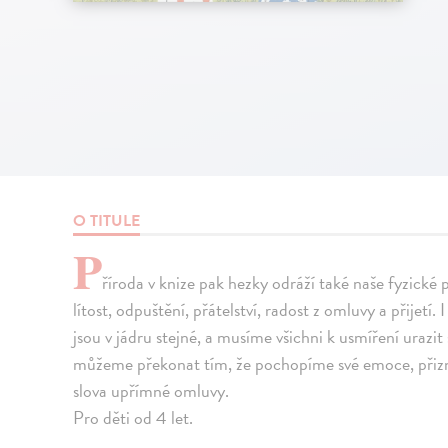
O TITULE
P
říroda v knize pak hezky odráží také naše fyzické 
lítost, odpuštění, přátelství, radost z omluvy a přijetí
jsou v jádru stejné, a musíme všichni k usmíření uraz
můžeme překonat tím, že pochopíme své emoce, přizn
slova upřímné omluvy.
Pro děti od 4 let.