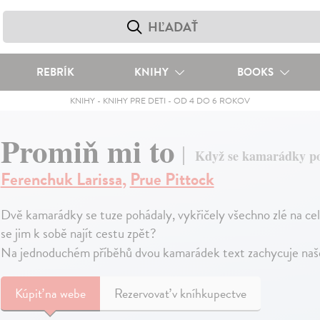
REBRÍK
KNIHY
BOOKS
KNIHY
-
KNIHY PRE DETI
-
OD 4 DO 6 ROKOV
Promiň mi to
Když se kamarádky poh
Ferenchuk Larissa
,
Prue Pittock
Dvě kamarádky se tuze pohádaly, vykřičely všechno zlé na cel
se jim k sobě najít cestu zpět?
Na jednoduchém příběhů dvou kamarádek text zachycuje naš
Kúpiť
na webe
Rezervovať v kníhkupectve