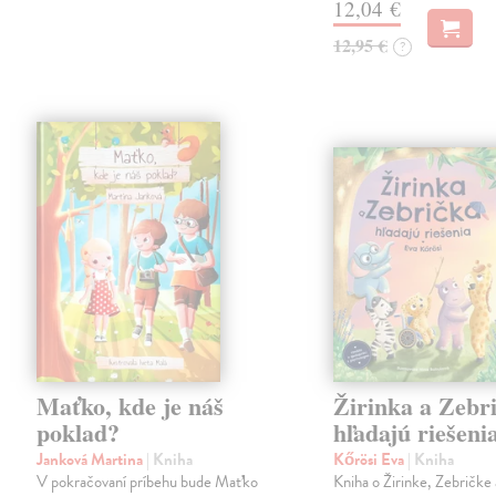
12,04 €
12,95 €
?
Maťko, kde je náš
Žirinka a Zebr
poklad?
hľadajú riešeni
Janková Martina
| Kniha
Kőrösi Eva
| Kniha
V pokračovaní príbehu bude Maťko
Kniha o Žirinke, Zebričke 