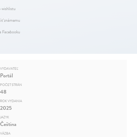
 wishlistu
iť známemu
na Facebooku
VYDAVATEĽ
Portál
POČET STRÁN
48
ROK VYDANIA
2025
JAZYK
Čeština
VÄZBA