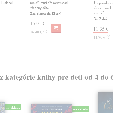
h kudlanek
moje!“ musí překonat snad
Je opravdu stá
všechny dět...
vůbec člověk 
stupně?
Zasielame do 12 dní
Do 7 dní
15,91 €
11,35 €
16,40 €
?
11,70 €
?
 z kategórie knihy pre deti od 4 do 
na sklade
na sklade