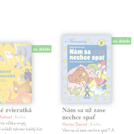
na sklade
na sklade
é zvieratká
Nám sa už zase
nechce spať
Michael
| Kniha
me vďaka svojej
Hevier Daniel
| Kniha
ii ovládli takmer každý kút
Vám sa už zase nechce spať? A