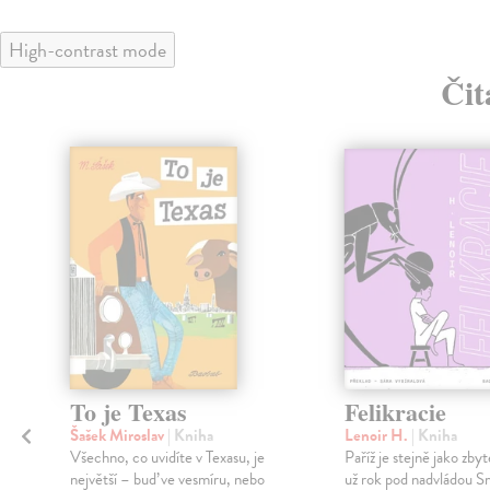
High-contrast mode
Čit
To je Texas
Felikracie
Šašek Miroslav
| Kniha
Lenoir H.
| Kniha
Všechno, co uvidíte v Texasu, je
Paříž je stejně jako zby
největší – buď ve vesmíru, nebo
už rok pod nadvládou 