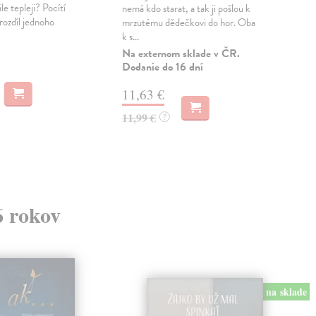
le tepleji? Pocítí
nemá kdo starat, a tak ji pošlou k
touž
rozdíl jednoho
mrzutému dědečkovi do hor. Oba
jako
k s...
Dese
Na externom sklade v ČR.
Dod
Dodanie do 16 dní
skl
sta
11,63 €
dod
11,99 €
?
22
23,
6 rokov
na sklade