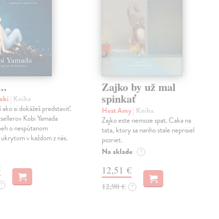
..
Zajko by už mal
spinkať
obi
| Kniha
í ako si dokážeš predstaviť.
Hest Amy
| Kniha
sellerov Kobi Yamada
Zajko este nemoze spat. Caka na
íbeh o nespútanom
tata, ktory sa nanho stale neprisiel
 ukrytom v každom z nás.
pozriet.
Na sklade
?
€
12,51 €
?
12,90 €
?