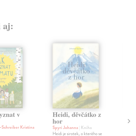
 aj:
yznat v
Heidi, děvčátko z
Od
hor
vy
Schreiber Kristina
Spyri Johanna
| Kniha
Ho
Heidi je sirotek, o kterého se
Král