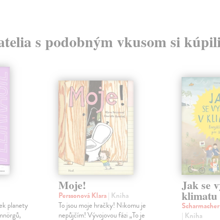
atelia s podobným vkusom si kúpili
Moje!
Jak se v
klimatu
Perssonová Klara
| Kniha
tek planety
To jsou moje hračky! Nikomu je
Scharmacher-
Smnörgů,
nepůjčím! Vývojovou fázi „To je
| Kniha