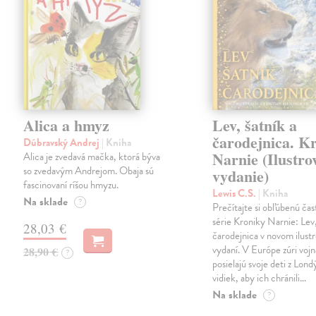
Alica a hmyz
Lev, šatník a
čarodejnica. K
Dúbravský Andrej
| Kniha
Narnie (Ilustro
Alica je zvedavá mačka, ktorá býva
so zvedavým Andrejom. Obaja sú
vydanie)
fascinovaní ríšou hmyzu.
Lewis C.S.
| Kniha
Na sklade
?
Prečítajte si obľúbenú čas
série Kroniky Narnie: Lev,
28,03 €
čarodejnica v novom ilus
vydaní. V Európe zúri vojn
28,90 €
?
posielajú svoje deti z Lond
vidiek, aby ich chránili…
Na sklade
?