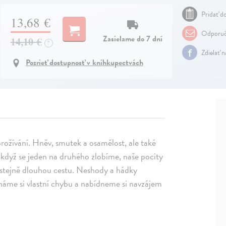
Pridať do
13,68 €
Odporuč
Zasielame do 7 dní
14,10 €
?
Zdielať 
Pozrieť dostupnosť v kníhkupectvách
prožívání. Hněv, smutek a osamělost, ale také
. I když se jeden na druhého zlobíme, naše pocity
it stejně dlouhou cestu. Neshody a hádky
áme si vlastní chybu a nabídneme si navzájem