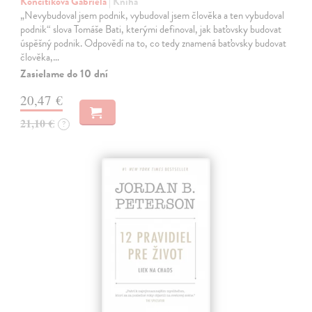
Končitíková Gabriela
| Kniha
„Nevybudoval jsem podnik, vybudoval jsem člověka a ten vybudoval
podnik“ slova Tomáše Bati, kterými definoval, jak baťovsky budovat
úspěšný podnik. Odpovědí na to, co tedy znamená baťovsky budovat
člověka,…
Zasielame do 10 dní
20,47 €
21,10 €
?