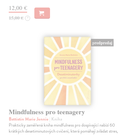
12,00 €
15,00 €
?
predpredaj
Mindfulness pro teenagery
Battistin Marie Jennie
| Kniha
Prakticky zaměřená kniha mindfulness pro dospívající nabízí 60
krátkých desetiminutových cvičení, která pomáhají zvládat stres,