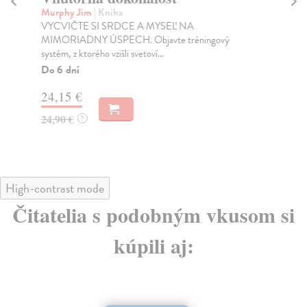
Murphy Jim
| Kniha
Ma
VYCVIČTE SI SRDCE A MYSEĽ NA
Zba
MIMORIADNY ÚSPECH. Objavte tréningový
zen
systém, z ktorého vzišli svetoví...
Na
Do 6 dní
16
24,15 €
16
24,90 €
?
High-contrast mode
Čitatelia s podobným vkusom si
kúpili aj: