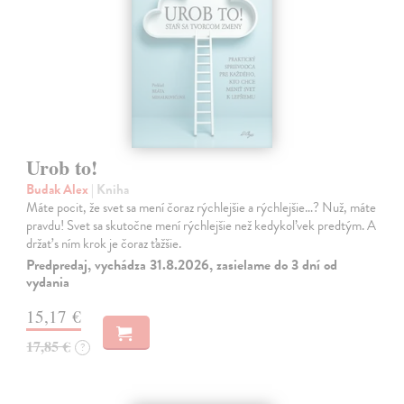
Urob to!
Budak Alex
| Kniha
Máte pocit, že svet sa mení čoraz rýchlejšie a rýchlejšie…? Nuž, máte
pravdu! Svet sa skutočne mení rýchlejšie než kedykoľvek predtým. A
držať s ním krok je čoraz ťažšie.
Predpredaj, vychádza 31.8.2026, zasielame do 3 dní od
vydania
15,17 €
17,85 €
?