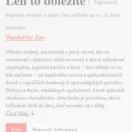
Len to dôležité
Tajomstvá
úspechu stručne a jasne (bez ohľadu na to, čo život
prinesie)
VandeHei Jim
Hlboko osobný, autentický a jasný návod, ako sa
orientovať v dnešnom zložitom svete a ako si vybudovať
zmysluplnú, úspešnú kariéru a život – bez ohľadu na to,
kde začínate – od úspešného autora a spoluzakladateľa
dvoch z najväčších moderných spravodajských portálov,
Politico a Axios, mediálnych spoločností, ktoré spôsobili
revolúciu v žurnalistike. Jeho kniha je príručkou, akú si
toľkokrát želal do daru, keď nevedel, ako ďalej.
Čítať ďalej
↓
Kúpiť
Rezervovať v kníhkupectve