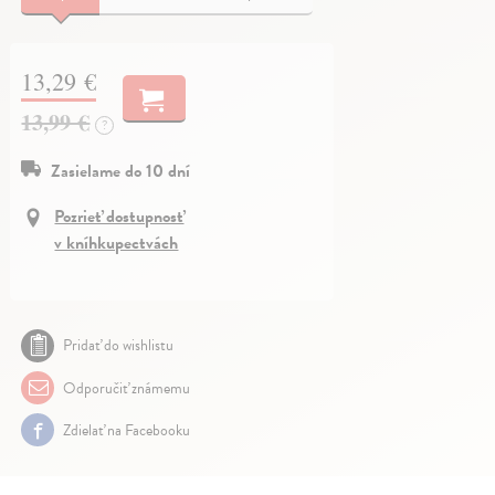
13,29 €
13,99 €
?
Zasielame do 10 dní
Pozrieť dostupnosť
v kníhkupectvách
Pridať do wishlistu
Odporučiť známemu
Zdielať na Facebooku