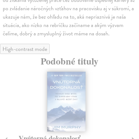
po zvládanie náročných vzťahov na pracovisku aj v súkromí, a
ukazuje nám, že bez ohľadu na to, aká nepriaznivá je naša
situácia, ako nízko na rebríčku začíname a akým výzvam
čelíme, dobrý a zmysluplný život máme na dosah.
High-contrast mode
Podobné tituly
Vnútorná dokonalosť
U