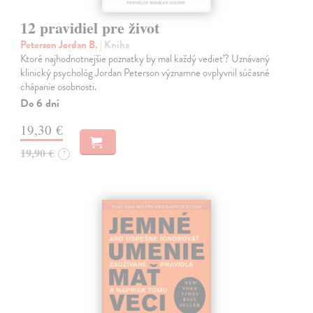
12 pravidiel pre život
Peterson Jordan B.
| Kniha
Ktoré najhodnotnejšie poznatky by mal každý vedieť? Uznávaný
klinický psychológ Jordan Peterson významne ovplyvnil súčasné
chápanie osobnosti.
Do 6 dní
19,30 €
19,90 €
?