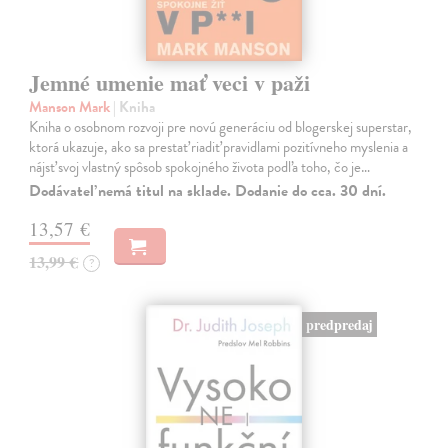
Jemné umenie mať veci v paži
Manson Mark
| Kniha
Kniha o osobnom rozvoji pre novú generáciu od blogerskej superstar,
ktorá ukazuje, ako sa prestať riadiť pravidlami pozitívneho myslenia a
nájsť svoj vlastný spôsob spokojného života podľa toho, čo je…
Dodávateľ nemá titul na sklade. Dodanie do cca. 30 dní.
13,57 €
13,99 €
?
predpredaj