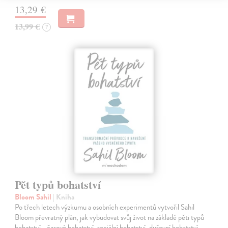
13,29 €
13,99 €
?
Pět typů bohatství
Bloom Sahil
| Kniha
Po třech letech výzkumu a osobních experimentů vytvořil Sahil
Bloom převratný plán, jak vybudovat svůj život na základě pěti typů
bohatství - časové bohatství, sociální bohatství, duševní bohatství,