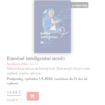
predpredaj
Emočně inteligentní m(už)
Ševčíková Jitka
| Kniha
Tahle kniha je takový záchranný kruh. Záchranný kruh pro muže
úspěšné, chytré, výkonné.
Predpredaj, vychádza 1.9.2026, zasielame do 12 dní od
vydania
14,84 €
16,49 €
?