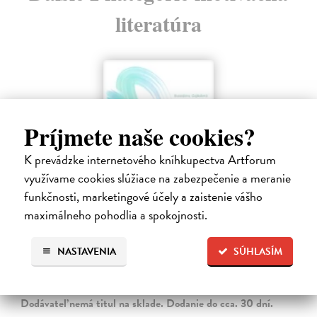
literatúra
Príjmete naše cookies?
K prevádzke internetového kníhkupectva Artforum
využívame cookies slúžiace na zabezpečenie a meranie
funkčnosti, marketingové účely a zaistenie vášho
maximálneho pohodlia a spokojnosti.
Menej konať, viac byť
NASTAVENIA
SÚHLASÍM
Gajdošová Stanislava
| Kniha
Strávila som roky vo väzení, žila som v zajatí výkonu. Vlastnú hodnotu
som nachádzala v tom, koľko toho zvládnem.
Dodávateľ nemá titul na sklade. Dodanie do cca. 30 dní.