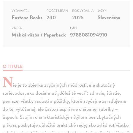
VYDAVATEĽ
POČET STRÁN
ROK VYDANIA
JAZYK
Eastone Books
240
2025
Slovenčina
VÄZBA
EAN
Mäkká väzba / Paperback
9788081094910
O TITULE
N
ie je to zbierka zvyčajných múdrostí, ale skutočný
sprievodca, ako dosiahnuť „dôležité veci“: zdravie, šťastie,
peniaze, všetky radosti a pôžitky, ktoré zvyčajne zaraďujeme
do tej vytúženej, ale často nesprávne chápanej rubriky –
úspech. Svojím charakteristickým štýlom bez zbytočných
príkras poskytuje dôležité praktické rady, ako zvládnuť všetko
od získania vytúženej práce cez budovanie úspešnej kariéry až