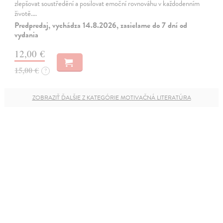
zlepšovat soustředění a posilovat emoční rovnováhu v každodenním
životě.…
Predpredaj, vychádza 14.8.2026, zasielame do 7 dní od
vydania
12,00 €
15,00 €
?
ZOBRAZIŤ ĎALŠIE Z KATEGÓRIE MOTIVAČNÁ LITERATÚRA