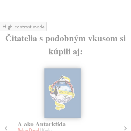
High-contrast mode
Čitatelia s podobným vkusom si
kúpili aj:
A ako Antarktída
M
Böhm David
| Kniha
Sa