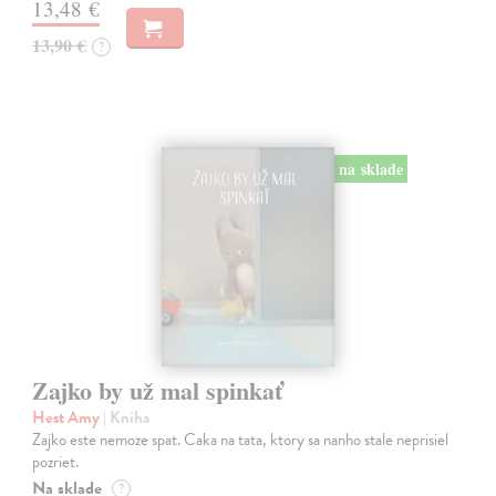
13,48 €
13,90 €
?
na sklade
Zajko by už mal spinkať
Hest Amy
| Kniha
Zajko este nemoze spat. Caka na tata, ktory sa nanho stale neprisiel
pozriet.
Na sklade
?