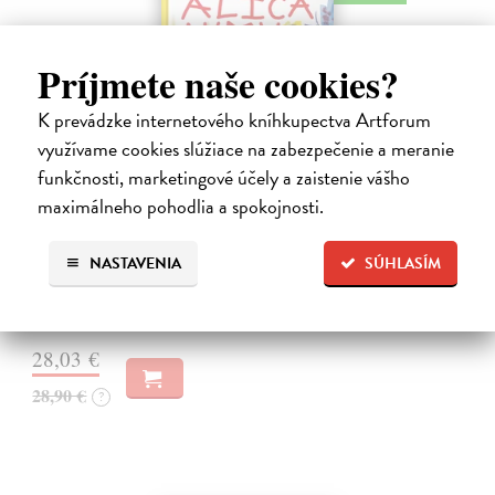
Príjmete naše cookies?
K prevádzke internetového kníhkupectva Artforum
využívame cookies slúžiace na zabezpečenie a meranie
funkčnosti, marketingové účely a zaistenie vášho
maximálneho pohodlia a spokojnosti.
Alica a hmyz
Dúbravský Andrej
| Kniha
NASTAVENIA
SÚHLASÍM
Alica je zvedavá mačka, ktorá býva so zvedavým Andrejom. Obaja sú
fascinovaní ríšou hmyzu.
Na sklade
?
28,03 €
28,90 €
?