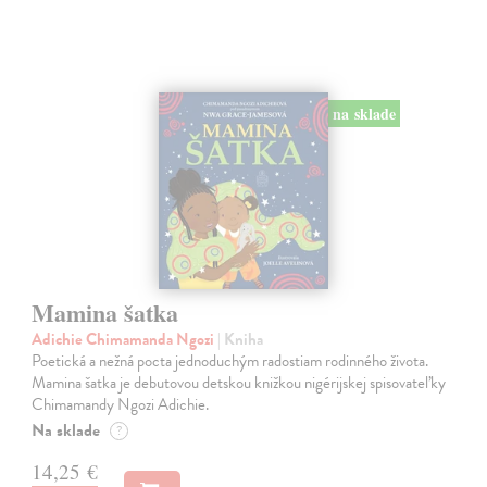
na sklade
Mamina šatka
Adichie Chimamanda Ngozi
| Kniha
Poetická a nežná pocta jednoduchým radostiam rodinného života.
Mamina šatka je debutovou detskou knižkou nigérijskej spisovateľky
Chimamandy Ngozi Adichie.
Na sklade
?
14,25 €