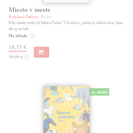
Miesto v meste
Kubišová Tatiana
| Kniha
Kde všade môžu žiť šťastní ľudia? V knižnici, pekárni, električke, lese,
ale aj na lodi.
Na sklade
?
18,33 €
18,90 €
?
na sklade