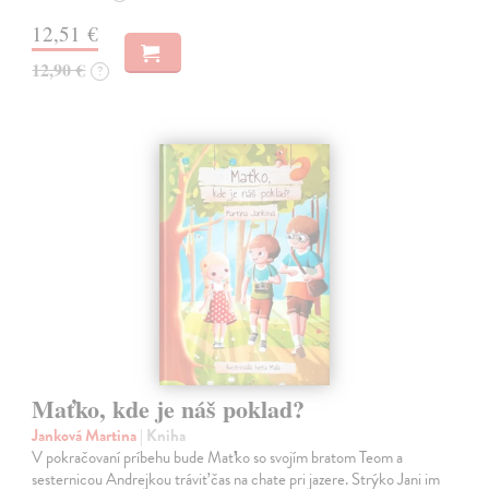
12,51 €
12,90 €
?
Maťko, kde je náš poklad?
Janková Martina
| Kniha
V pokračovaní príbehu bude Maťko so svojím bratom Teom a
sesternicou Andrejkou tráviť čas na chate pri jazere. Strýko Jani im