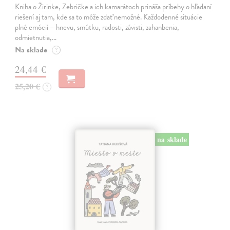
Kniha o Žirinke, Zebričke a ich kamarátoch prináša príbehy o hľadaní
riešení aj tam, kde sa to môže zdať nemožné. Každodenné situácie
plné emócií – hnevu, smútku, radosti, závisti, zahanbenia,
odmietnutia,…
Na sklade
?
24,44 €
25,20 €
?
na sklade