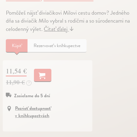
Pomôžeš nájsť diviačikovi Milovi cestu domov? Jedného
dňa sa diviačik Milo vybral s rodičmi a so súrodencami na
celodenný výlet.
Čítať ďalej
↓
Kúpiť
Rezervovať v kníhkupectve
11,54 €
11,90 €
?
Zasielame do 5 dní
Pozrieť dostupnosť
v kníhkupectvách