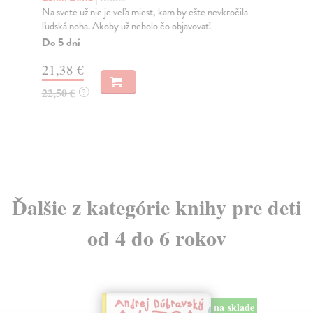
Na svete už nie je veľa miest, kam by ešte nevkročila
Kni
ľudská noha. Akoby už nebolo čo objavovať.
mod
Do 5 dní
Na
21,38 €
16
22,50 €
16
?
Ďalšie z kategórie knihy pre deti
od 4 do 6 rokov
na sklade