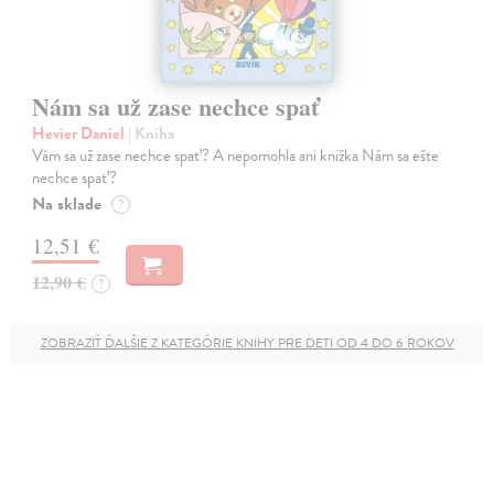
Nám sa už zase nechce spať
Hevier Daniel
| Kniha
Vám sa už zase nechce spať? A nepomohla ani knižka Nám sa ešte
nechce spať?
Na sklade
?
12,51 €
12,90 €
?
ZOBRAZIŤ ĎALŠIE Z KATEGÓRIE KNIHY PRE DETI OD 4 DO 6 ROKOV