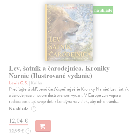
na sklade
Lev, šatník a čarodejnica. Kroniky
Narnie (Ilustrované vydanie)
Lewis C.S.
| Kniha
Prečítajte si obľúbenú časť úspešnej série Kroniky Narnie: Lev, šatník
a čarodejnica v novom ilustrovanom vydaní. V Európe zúri vojna a
rodičia posielajú svoje deti z Londýna na vidiek, aby ich chránili…
Na sklade
?
12,04 €
12,95 €
?