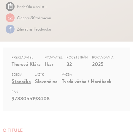
Pridať do wishlistu
Odporučiť známemu
Zdielať na Facebooku
PREKLADATEĽ
VYDAVATEĽ
POČET STRÁN
ROK VYDANIA
Thorová Klára
Ikar
32
2025
EDÍCIA
JAZYK
VÄZBA
Stonožka
Slovenčina
Tvrdá väzba / Hardback
EAN
9788055198408
O TITULE