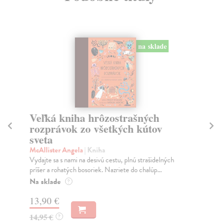
na sklade
Veľká kniha hrôzostrašných
N
rozprávok zo všetkých kútov
Du
sveta
Roz
neu
McAllister Angela
| Kniha
Do
Vydajte sa s nami na desivú cestu, plnú strašidelných
príšer a rohatých bosoriek. Nazriete do chalúp...
10
Na sklade
?
10
13,90 €
14,95 €
?