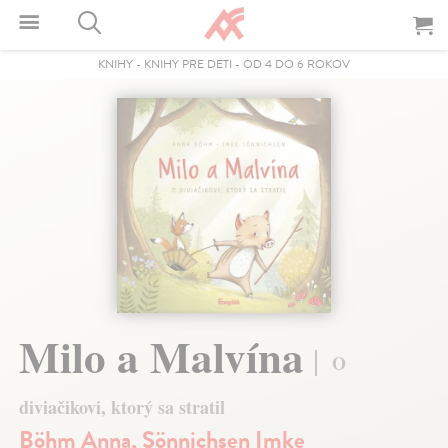
KNIHY
-
KNIHY PRE DETI
-
OD 4 DO 6 ROKOV
Milo a Malvína
O
diviačikovi, ktorý sa stratil
Böhm Anna
,
Sönnichsen Imke