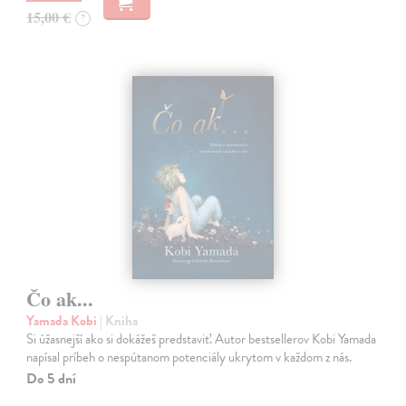
15,00 €
?
Čo ak...
Yamada Kobi
| Kniha
Si úžasnejší ako si dokážeš predstaviť. Autor bestsellerov Kobi Yamada
napísal príbeh o nespútanom potenciály ukrytom v každom z nás.
Do 5 dní