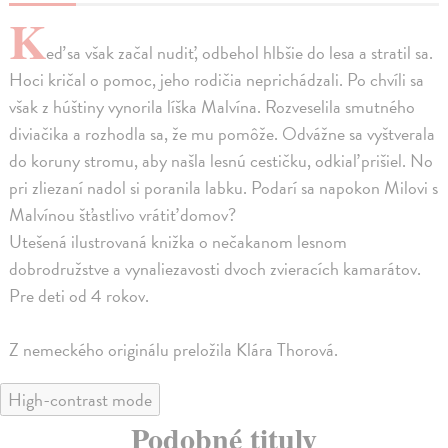
K
eď sa však začal nudiť, odbehol hlbšie do lesa a stratil sa.
Hoci kričal o pomoc, jeho rodičia neprichádzali. Po chvíli sa
však z húštiny vynorila líška Malvína. Rozveselila smutného
diviačika a rozhodla sa, že mu pomôže. Odvážne sa vyštverala
do koruny stromu, aby našla lesnú cestičku, odkiaľ prišiel. No
pri zliezaní nadol si poranila labku. Podarí sa napokon Milovi s
Malvínou šťastlivo vrátiť domov?
Utešená ilustrovaná knižka o nečakanom lesnom
dobrodružstve a vynaliezavosti dvoch zvieracích kamarátov.
Pre deti od 4 rokov.
Z nemeckého originálu preložila Klára Thorová.
High-contrast mode
Podobné tituly