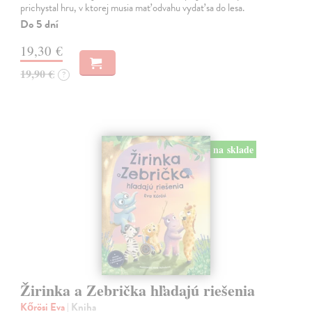
prichystal hru, v ktorej musia mať odvahu vydať sa do lesa.
Do 5 dní
19,30 €
19,90 €
?
na sklade
Žirinka a Zebrička hľadajú riešenia
Kőrösi Eva
| Kniha