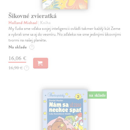
Šikovné zvieratká
Holland Michael
| Kniha
My ľudia sme vďaka svojej inteligencii ovládli takmer každý kút Zeme
a vybrali sme sa aj do vesmíru. No zďaleka nie sme jedinými šikovnými
tvormi na našej planéte.
Na sklade
?
16,06 €
16,90 €
?
na sklade