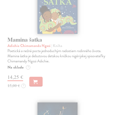
Mamina šatka
Adichie Chimamanda Ngozi
| Kniha
Poetická a nežná pocta jednoduchým radostiam rodinného života.
Mamina šatka je debutovou detskou knižkou nigérijskej spisovateľky
Chimamandy Ngozi Adichie.
Na sklade
?
14,25 €
15,00 €
?