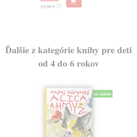
33
11,90 €
?
34
Ďalšie z kategórie knihy pre deti
od 4 do 6 rokov
na sklade