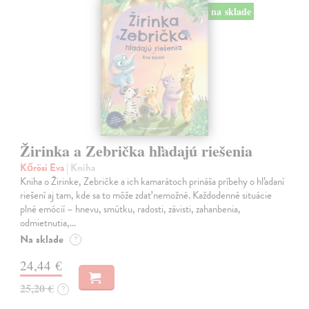
na sklade
Žirinka a Zebrička hľadajú riešenia
Kőrösi Eva
| Kniha
Kniha o Žirinke, Zebričke a ich kamarátoch prináša príbehy o hľadaní
riešení aj tam, kde sa to môže zdať nemožné. Každodenné situácie
plné emócií – hnevu, smútku, radosti, závisti, zahanbenia,
odmietnutia,…
Na sklade
?
24,44 €
25,20 €
?