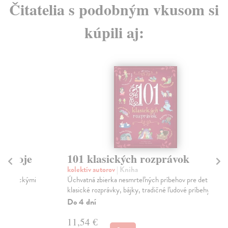
Čitatelia s podobným vkusom si
kúpili aj:
101 klasických rozprávok
Z
kolektív autorov
| Kniha
Sir
Úchvatná zbierka nesmrteľných príbehov pre deti:
Amá
klasické rozprávky, bájky, tradičné ľudové príbehy,...
roz
Dob
Do 4 dní
Na
11,54 €