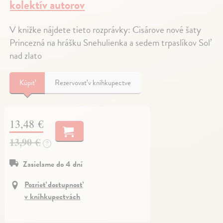
kolektív autorov
V knižke nájdete tieto rozprávky: Cisárove nové šaty
Princezná na hrášku Snehulienka a sedem trpaslíkov Soľ
nad zlato
Kúpiť
Rezervovať v kníhkupectve
13,48 €
13,90 €
?
Zasielame do 4 dní
Pozrieť dostupnosť
v kníhkupectvách