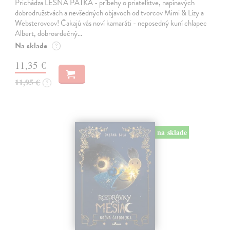
Prichádza LESNÁ PÄŤKA - príbehy o priateľstve, napínavých
dobrodružstvách a nevšedných objavoch od tvorcov Mimi & Lízy a
Websterovcov! Čakajú vás noví kamaráti - neposedný kuní chlapec
Albert, dobrosrdečný…
Na sklade
?
11,35 €
11,95 €
?
na sklade