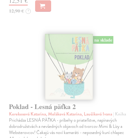
12,51 €
12,90 €
?
na sklade
Poklad - Lesná päťka 2
Kerekesová Katarína, Moláková Katarína, Laučíková Ivana
| Kniha
Prichádza LESNÁ PÄŤKA - príbehy o priateľstve, napínavých
dobrodružstvách a nevšedných objavoch od tvorcov Mimi & Lízy a
Websterovcov! Čakajú vás noví kamaráti - neposedný kuní chlapec