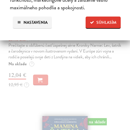
maximálneho pohodlia a spokojnosti.
NASTAVENIA
SÚHLASÍM
Lev, šatník a čarodejnica. Kroniky
Narnie (Ilustrované vydanie)
Lewis C.S.
| Kniha
Prečítajte si obľúbenú časť úspešnej série Kroniky Narnie: Lev, šatník
a čarodejnica v novom ilustrovanom vydaní. V Európe zúri vojna a
rodičia posielajú svoje deti z Londýna na vidiek, aby ich chránili…
Na sklade
?
12,04 €
12,95 €
?
na sklade