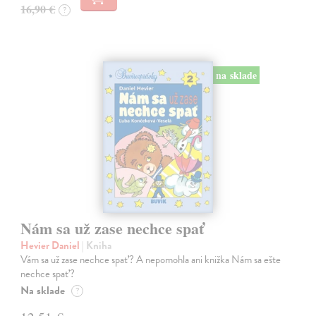
16,90 €
?
na sklade
Nám sa už zase nechce spať
Hevier Daniel
| Kniha
Vám sa už zase nechce spať? A nepomohla ani knižka Nám sa ešte
nechce spať?
Na sklade
?