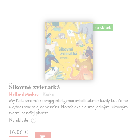
na sklade
Šikovné zvieratká
Holland Michael
| Kniha
My ľudia sme vďaka svojej inteligencii ovládli takmer každý kút Zeme
a vybrali sme sa aj do vesmíru. No zďaleka nie sme jedinými šikovnými
tvormi na našej planéte.
Na sklade
?
16,06 €