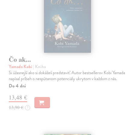
Čo ak...
Yamada Kobi
| Kniha
Si úžasnejší ako si dokážeš predstaviť. Autor bestsellerov Kobi Yamada
napísal príbeh o nespútanom potenciály ukrytom v každom z nás.
Do 4 dní
13,48 €
13,90 €
?