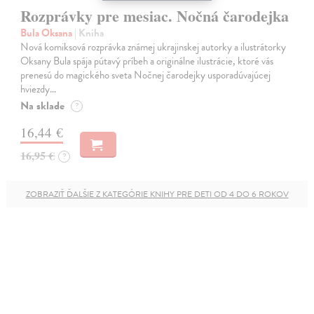
Rozprávky pre mesiac. Nočná čarodejka
Bula Oksana
| Kniha
Nová komiksová rozprávka známej ukrajinskej autorky a ilustrátorky
Oksany Bula spája pútavý príbeh a originálne ilustrácie, ktoré vás
prenesú do magického sveta Nočnej čarodejky usporadúvajúcej
hviezdy…
Na sklade
?
16,44 €
16,95 €
?
ZOBRAZIŤ ĎALŠIE Z KATEGÓRIE KNIHY PRE DETI OD 4 DO 6 ROKOV