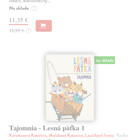
Albert, dobrosrdečný…
Na sklade
?
11,35 €
11,95 €
?
na sklade
Tajomnia - Lesná päťka 1
Kerekesová Katarína, Moláková Katarína, Laučíková Ivana
| Kniha