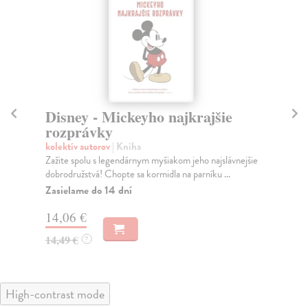
Disney - Mickeyho najkrajšie
B
rozprávky
r
kolektív autorov
| Kniha
kol
Zažite spolu s legendárnym myšiakom jeho najslávnejšie
Ľud
dobrodružstvá! Chopte sa kormidla na parníku ...
fon
Zasielame do 14 dní
Za
14,06 €
14
14,49 €
14
?
High-contrast mode