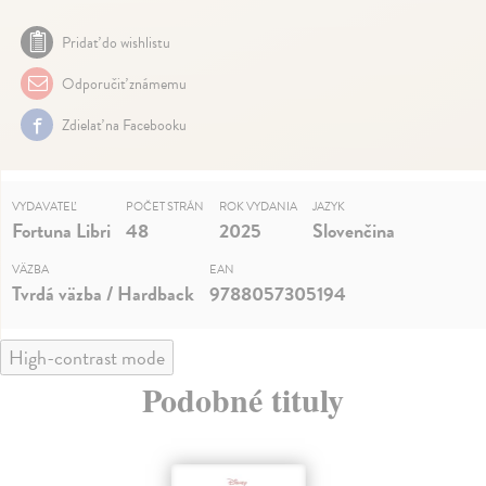
Pridať do wishlistu
Odporučiť známemu
Zdielať na Facebooku
VYDAVATEĽ
POČET STRÁN
ROK VYDANIA
JAZYK
Fortuna Libri
48
2025
Slovenčina
VÄZBA
EAN
Tvrdá väzba / Hardback
9788057305194
High-contrast mode
Podobné tituly