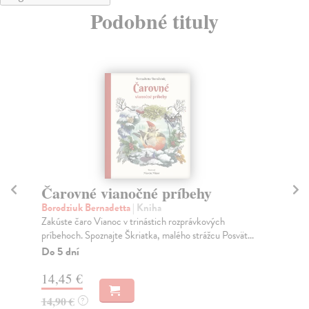
Podobné tituly
Čarovné vianočné príbehy
M
p
Borodziuk Bernadetta
| Kniha
Zakúste čaro Vianoc v trinástich rozprávkových
kol
príbehoch. Spoznajte Škriatka, malého strážcu Posvät...
Nez
čia
Do 5 dní
Na
14,45 €
14
14,90 €
?