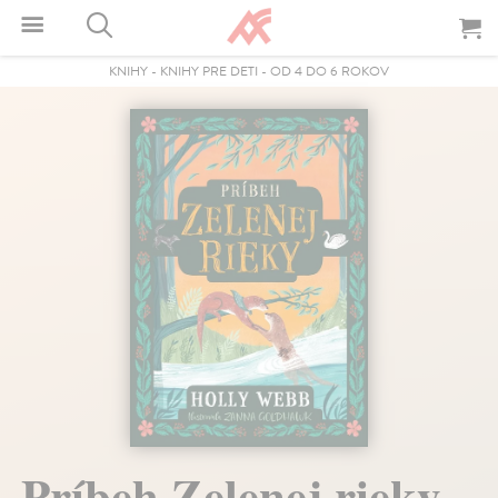
KNIHY
-
KNIHY PRE DETI
-
OD 4 DO 6 ROKOV
Príbeh Zelenej rieky