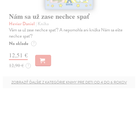
Nám sa už zase nechce spať
Hevier Daniel
| Kniha
Vám sa už zase nechce spať? A nepomohla ani knižka Nám sa ešte
nechce spať?
Na sklade
?
12,51 €
12,90 €
?
ZOBRAZIŤ ĎALŠIE Z KATEGÓRIE KNIHY PRE DETI OD 4 DO 6 ROKOV