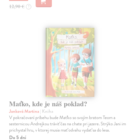
12,90 €
?
Maťko, kde je náš poklad?
Janková Martina
| Kniha
V pokračovaní príbehu bude Maťko so svojím bratom Teom a
sesternicou Andrejkou tráviť čas na chate pri jazere. Strýko Jani im
prichystal hru, v ktorej musia mať odvahu vydať sa do lesa.
Do 5 dní