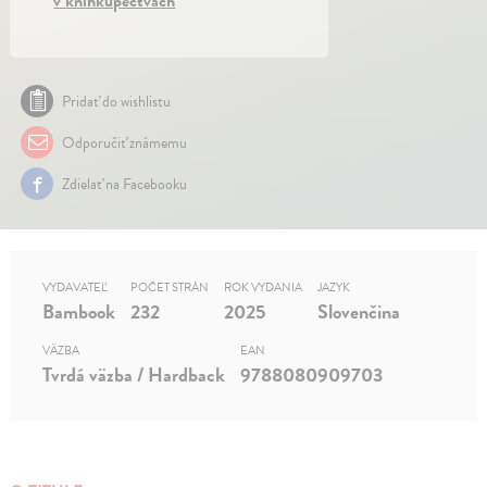
v kníhkupectvách
Pridať do wishlistu
Odporučiť známemu
Zdielať na Facebooku
VYDAVATEĽ
POČET STRÁN
ROK VYDANIA
JAZYK
Bambook
232
2025
Slovenčina
VÄZBA
EAN
Tvrdá väzba / Hardback
9788080909703