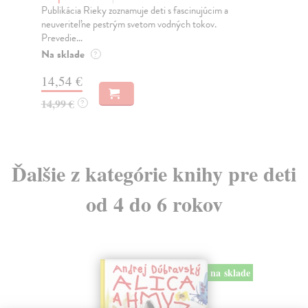
Publikácia Rieky zoznamuje deti s fascinujúcim a
Tre
neuveriteľne pestrým svetom vodných tokov.
kam
Prevedie...
Do
Na sklade
?
14
14,54 €
14
14,99 €
?
Ďalšie z kategórie knihy pre deti
od 4 do 6 rokov
na sklade