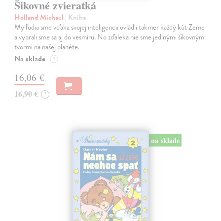
Šikovné zvieratká
Holland Michael
| Kniha
My ľudia sme vďaka svojej inteligencii ovládli takmer každý kút Zeme
a vybrali sme sa aj do vesmíru. No zďaleka nie sme jedinými šikovnými
tvormi na našej planéte.
Na sklade
?
16,06 €
16,90 €
?
na sklade