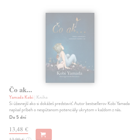
Čo ak...
Yamada Kobi
| Kniha
Si úžasnejší ako si dokážeš predstaviť. Autor bestsellerov Kobi Yamada
napísal príbeh o nespútanom potenciály ukrytom v každom z nás.
Do 5 dní
13,48 €
13,90 €
?