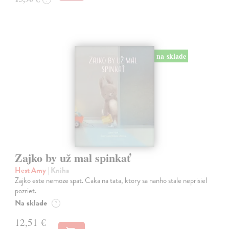
na sklade
Zajko by už mal spinkať
Hest Amy
| Kniha
Zajko este nemoze spat. Caka na tata, ktory sa nanho stale neprisiel
pozriet.
Na sklade
?
12,51 €