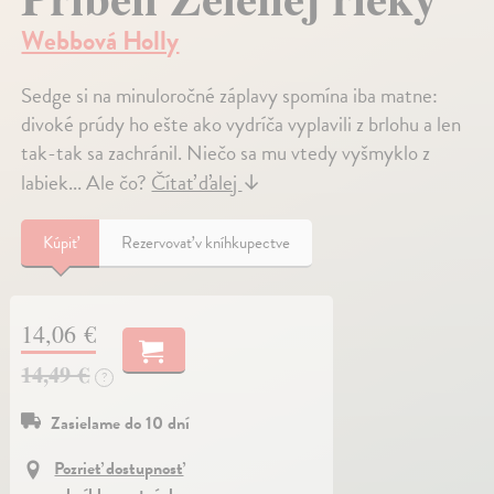
Webbová Holly
Sedge si na minuloročné záplavy spomína iba matne:
divoké prúdy ho ešte ako vydríča vyplavili z brlohu a len
tak-tak sa zachránil. Niečo sa mu vtedy vyšmyklo z
labiek... Ale čo?
Čítať ďalej
↓
Kúpiť
Rezervovať v kníhkupectve
14,06 €
14,49 €
?
Zasielame do 10 dní
Pozrieť dostupnosť