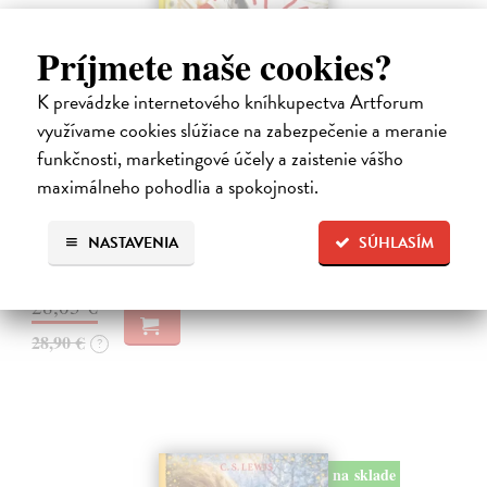
Príjmete naše cookies?
K prevádzke internetového kníhkupectva Artforum
využívame cookies slúžiace na zabezpečenie a meranie
funkčnosti, marketingové účely a zaistenie vášho
Alica a hmyz
maximálneho pohodlia a spokojnosti.
Dúbravský Andrej
| Kniha
Alica je zvedavá mačka, ktorá býva so zvedavým Andrejom. Obaja sú
fascinovaní ríšou hmyzu.
NASTAVENIA
SÚHLASÍM
Na sklade
?
28,03 €
28,90 €
?
na sklade