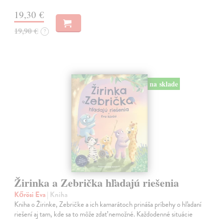
19,30 €
19,90 €
?
na sklade
Žirinka a Zebrička hľadajú riešenia
Kőrösi Eva
| Kniha
Kniha o Žirinke, Zebričke a ich kamarátoch prináša príbehy o hľadaní
riešení aj tam, kde sa to môže zdať nemožné. Každodenné situácie