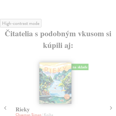
14
High-contrast mode
Čitatelia s podobným vkusom si
kúpili aj:
na sklade
Rieky
S
Chapman Simon
| Kniha
Bo