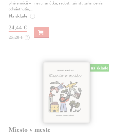
plné emócií – hnevu, smútku, radosti, závisti, zahanbenia,
odmietnutia,…
Na sklade
?
24,44 €
25,20 €
?
na sklade
Miesto v meste