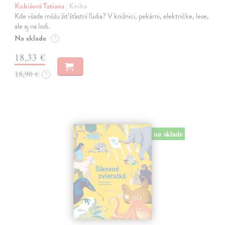
Kubišová Tatiana
| Kniha
Kde všade môžu žiť šťastní ľudia? V knižnici, pekárni, električke, lese,
ale aj na lodi.
Na sklade
?
18,33 €
18,90 €
?
na sklade