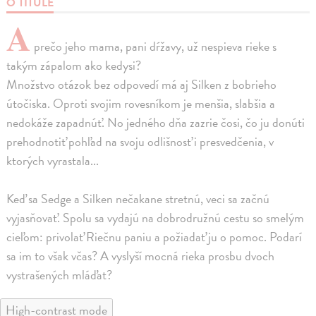
O TITULE
A
prečo jeho mama, pani dŕžavy, už nespieva rieke s
takým zápalom ako kedysi?
Množstvo otázok bez odpovedí má aj Silken z bobrieho
útočiska. Oproti svojim rovesníkom je menšia, slabšia a
nedokáže zapadnúť. No jedného dňa zazrie čosi, čo ju donúti
prehodnotiť pohľad na svoju odlišnosť i presvedčenia, v
ktorých vyrastala...
Keď sa Sedge a Silken nečakane stretnú, veci sa začnú
vyjasňovať. Spolu sa vydajú na dobrodružnú cestu so smelým
cieľom: privolať Riečnu paniu a požiadať ju o pomoc. Podarí
sa im to však včas? A vyslyší mocná rieka prosbu dvoch
vystrašených mláďat?
High-contrast mode