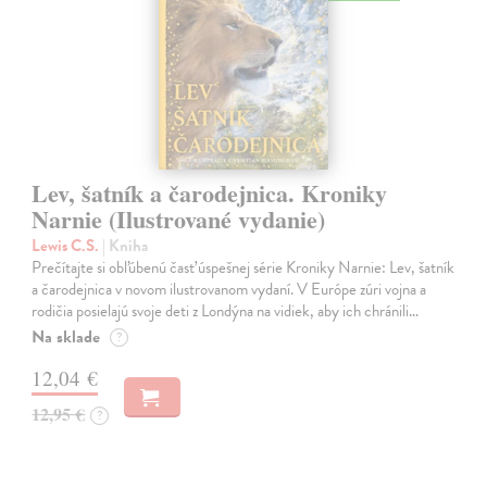
Lev, šatník a čarodejnica. Kroniky
Narnie (Ilustrované vydanie)
Lewis C.S.
| Kniha
Prečítajte si obľúbenú časť úspešnej série Kroniky Narnie: Lev, šatník
a čarodejnica v novom ilustrovanom vydaní. V Európe zúri vojna a
rodičia posielajú svoje deti z Londýna na vidiek, aby ich chránili…
Na sklade
?
12,04 €
12,95 €
?