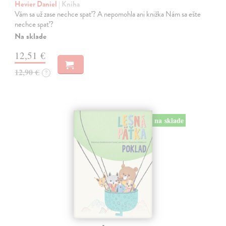
Hevier Daniel
| Kniha
Vám sa už zase nechce spať? A nepomohla ani knižka Nám sa ešte
nechce spať?
Na sklade
12,51 €
12,90 €
?
na sklade