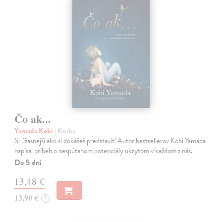
Čo ak...
Yamada Kobi
| Kniha
Si úžasnejší ako si dokážeš predstaviť. Autor bestsellerov Kobi Yamada
napísal príbeh o nespútanom potenciály ukrytom v každom z nás.
Do 5 dní
13,48 €
13,90 €
?