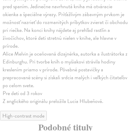
pred spaním. Jedinečne navrhnutá kniha má otváracie
okienka a špeciálne výrezy. Príťažlivým zábavným prvkom je
možnosť nazrieť do rozmanitých príbytkov zvierat či obchodu
pri riečke. Na konci knihy nájdete aj prehľad rastlín a
živočíchov, ktoré deti stretnú nielen v knihe, ale hlavne v
prírode.
Alice Melvin je oceňovaná dizajnérka, autorka a ilustrátorka z
Edinburghu. Pri tvorbe kníh o myšiakovi strávila hodiny
kreslením priamo v prírode. Pôvabné postavičky a
prepracované scény si získali srdcia malých i veľkých čitateľov
po celom svete.
Pre deti od 3 rokov
Z anglického originálu preložila Lucia Hlubeňová.
High-contrast mode
Podobné tituly