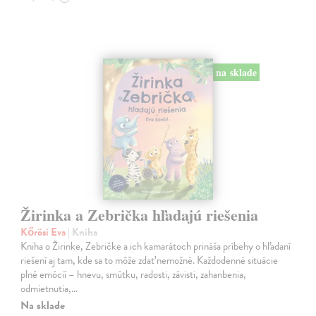
na sklade
Žirinka a Zebrička hľadajú riešenia
Kőrösi Eva
| Kniha
Kniha o Žirinke, Zebričke a ich kamarátoch prináša príbehy o hľadaní
riešení aj tam, kde sa to môže zdať nemožné. Každodenné situácie
plné emócií – hnevu, smútku, radosti, závisti, zahanbenia,
odmietnutia,…
Na sklade