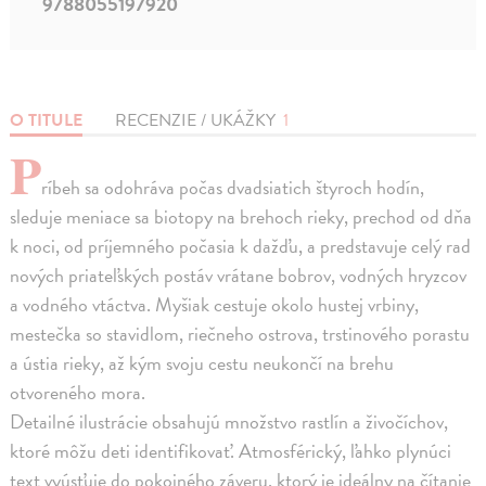
9788055197920
O TITULE
RECENZIE / UKÁŽKY
1
P
ríbeh sa odohráva počas dvadsiatich štyroch hodín,
sleduje meniace sa biotopy na brehoch rieky, prechod od dňa
k noci, od príjemného počasia k dažďu, a predstavuje celý rad
nových priateľských postáv vrátane bobrov, vodných hryzcov
a vodného vtáctva. Myšiak cestuje okolo hustej vrbiny,
mestečka so stavidlom, riečneho ostrova, trstinového porastu
a ústia rieky, až kým svoju cestu neukončí na brehu
otvoreného mora.
Detailné ilustrácie obsahujú množstvo rastlín a živočíchov,
ktoré môžu deti identifikovať. Atmosférický, ľahko plynúci
text vyúsťuje do pokojného záveru, ktorý je ideálny na čítanie