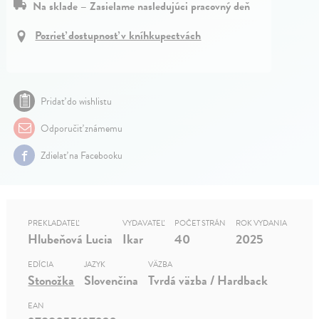
Na sklade – Zasielame nasledujúci pracovný deň
Pozrieť dostupnosť v kníhkupectvách
Pridať do wishlistu
Odporučiť známemu
Zdielať na Facebooku
PREKLADATEĽ
VYDAVATEĽ
POČET STRÁN
ROK VYDANIA
Hlubeňová Lucia
Ikar
40
2025
EDÍCIA
JAZYK
VÄZBA
Stonožka
Slovenčina
Tvrdá väzba / Hardback
EAN