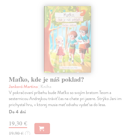
Maťko, kde je náš poklad?
Janková Martina
| Kniha
V pokračovaní príbehu bude Maťko so svojím bratom Teom a
sesternicou Andrejkou tráviť čas na chate pri jazere. Strýko Jani im
prichystal hru, v ktorej musia mať odvahu vydať sa do lesa.
Do 4 dní
19,30 €
19,90 €
?