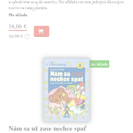
a vybrali sme sa aj do vesmíru. No zďaleka nie sme jedinými šikovnými
tvormi na našej planéte.
Na sklade
16,06 €
16,90 €
?
na sklade
Nám sa už zase nechce spať