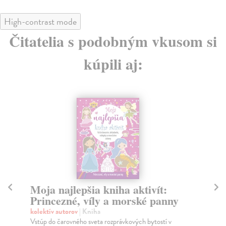
High-contrast mode
Čitatelia s podobným vkusom si
kúpili aj:
Moja najlepšia kniha aktivít:
Ď
Princezné, víly a morské panny
Ad
Ďal
kolektív autorov
| Kniha
kla
Vstúp do čarovného sveta rozprávkových bytostí v