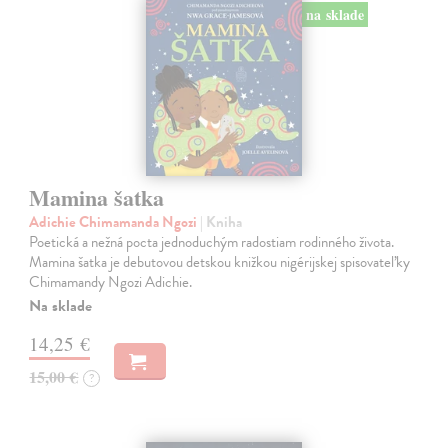
na sklade
Mamina šatka
Adichie Chimamanda Ngozi
| Kniha
Poetická a nežná pocta jednoduchým radostiam rodinného života.
Mamina šatka je debutovou detskou knižkou nigérijskej spisovateľky
Chimamandy Ngozi Adichie.
Na sklade
14,25 €
15,00 €
?