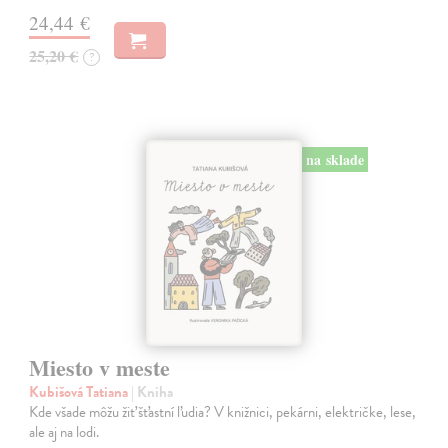
24,44 €
25,20 €
?
na sklade
Miesto v meste
Kubišová Tatiana
| Kniha
Kde všade môžu žiť šťastní ľudia? V knižnici, pekárni, električke, lese,
ale aj na lodi.