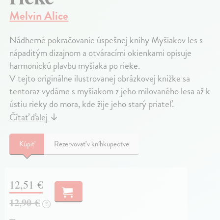
Melvin Alice
Nádherné pokračovanie úspešnej knihy Myšiakov les s
nápaditým dizajnom a otváracími okienkami opisuje
harmonickú plavbu myšiaka po rieke.
V tejto originálne ilustrovanej obrázkovej knižke sa
tentoraz vydáme s myšiakom z jeho milovaného lesa až k
ústiu rieky do mora, kde žije jeho starý priateľ.
Čítať ďalej
↓
Kúpiť
Rezervovať v kníhkupectve
12,51 €
12,90 €
?