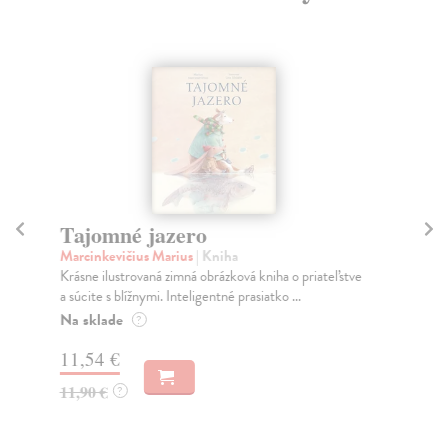
Tajomné jazero
Al
Marcinkevičius Marius
| Kniha
Fan
Krásne ilustrovaná zimná obrázková kniha o priateľstve
Čar
a súcite s blížnymi. Inteligentné prasiatko ...
dom
f...
Na sklade
?
Na
11,54 €
12
11,90 €
?
12