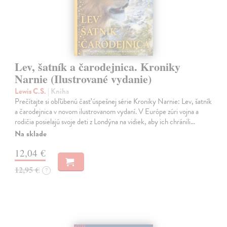
Lev, šatník a čarodejnica. Kroniky
Narnie (Ilustrované vydanie)
Lewis C.S.
| Kniha
Prečítajte si obľúbenú časť úspešnej série Kroniky Narnie: Lev, šatník
a čarodejnica v novom ilustrovanom vydaní. V Európe zúri vojna a
rodičia posielajú svoje deti z Londýna na vidiek, aby ich chránili…
Na sklade
12,04 €
12,95 €
?