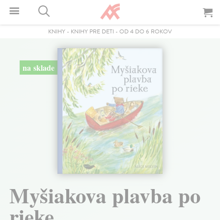
KNIHY
-
KNIHY PRE DETI
-
OD 4 DO 6 ROKOV
na sklade
Myšiakova plavba po
rieke