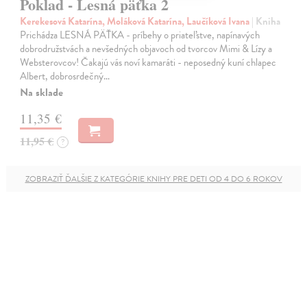
Poklad - Lesná päťka 2
Kerekesová Katarína, Moláková Katarína, Laučíková Ivana
| Kniha
Prichádza LESNÁ PÄŤKA - príbehy o priateľstve, napínavých
dobrodružstvách a nevšedných objavoch od tvorcov Mimi & Lízy a
Websterovcov! Čakajú vás noví kamaráti - neposedný kuní chlapec
Albert, dobrosrdečný…
Na sklade
11,35 €
11,95 €
?
ZOBRAZIŤ ĎALŠIE Z KATEGÓRIE KNIHY PRE DETI OD 4 DO 6 ROKOV