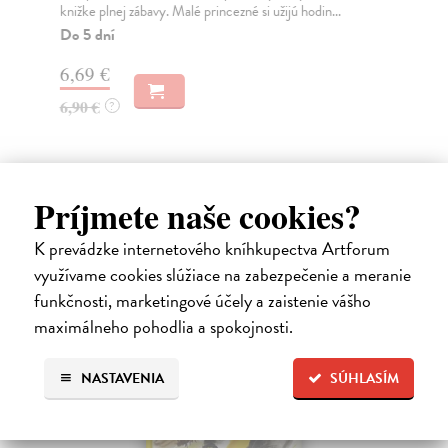
knižke plnej zábavy. Malé princezné si užijú hodin...
Do
Do 5 dní
18
6,69 €
19
6,90 €
?
Ďalšie z kategórie knihy pre deti
Príjmete naše cookies?
od 4 do 6 rokov
K prevádzke internetového kníhkupectva Artforum
využívame cookies slúžiace na zabezpečenie a meranie
funkčnosti, marketingové účely a zaistenie vášho
maximálneho pohodlia a spokojnosti.
na sklade
NASTAVENIA
SÚHLASÍM