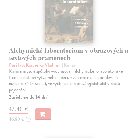
Alchymické laboratorium v obrazových a
textových pramenech
Purš Ivo, Karpenko Vladimír
| Kniha
Kniha analyzuje způsoby vyobrazování alchymického laboratoria ve
třech oblastech výtvarného umění: v žánrové malbě, především
nizozemské 17. století, ve vyobrazeních provázejících alchymická
pojednání…
Zasielame do 14 dní
45,40 €
46,80 €
?