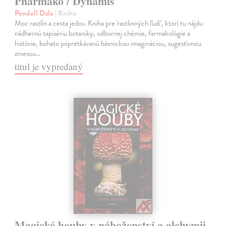
Pharmako / Dynamis
Pendell Dale
| Kniha
Moc rastlín a cesta jedov. Kniha pre 'rastlinných ľudí', ktorí tu nájdu
nádhernú tapisériu botaniky, odbornej chémie, farmakológie a
histórie, bohato popretkávanú básnickou imagináciou, sugestívnou
zmesou…
titul je vypredaný
Magické houby v náboženství a alchymii