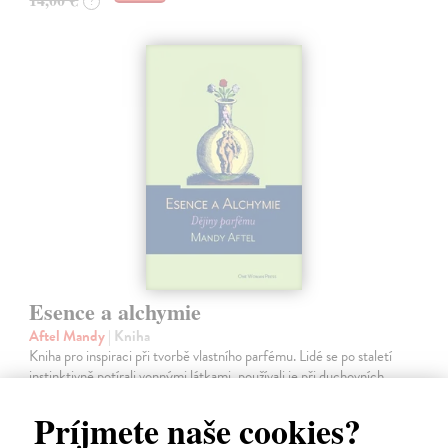
?
Esence a alchymie
Aftel Mandy
| Kniha
Kniha pro inspiraci při tvorbě vlastního parfému. Lidé se po staletí
instinktivně potírali vonnými látkami, používali je při duchovních
rituálech, k léčení nebo při milování.
Príjmete naše cookies?
Zasielame do 12 dní