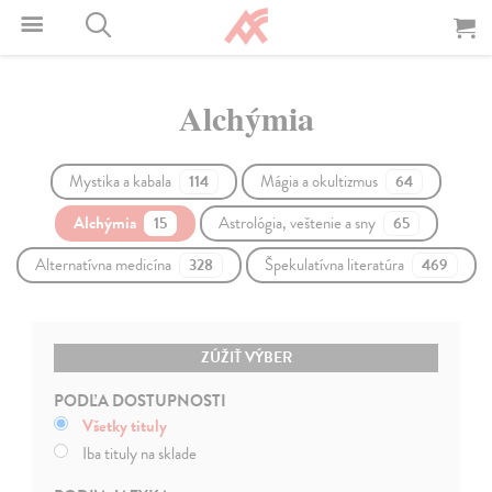
Alchýmia
Mystika a kabala
Mágia a okultizmus
114
64
Alchýmia
Astrológia, veštenie a sny
15
65
Alternatívna medicína
Špekulatívna literatúra
328
469
ZÚŽIŤ VÝBER
PODĽA DOSTUPNOSTI
Všetky tituly
Iba tituly na sklade