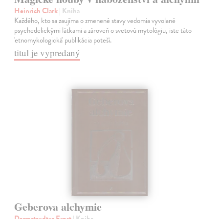
Heinrich Clark
| Kniha
Každého, kto sa zaujíma o zmenené stavy vedomia vyvolané
psychedelickými látkami a zároveň o svetovú mytológiu, iste táto
'etnomykologická' publikácia poteší.
titul je vypredaný
Geberova alchymie
Darmstaedter Ernst
| Kniha