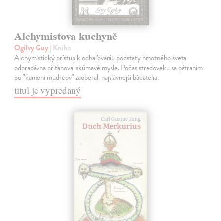
Alchymistova kuchyně
Ogilvy Guy
| Kniha
Alchymistický prístup k odhaľovaniu podstaty hmotného sveta
odpradávna priťahoval skúmavé mysle. Počas stredoveku sa pátraním
po "kameni mudrcov" zaoberali najslávnejší bádatelia.
titul je vypredaný