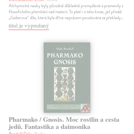
Alchymické nauky byly původně důkladně promyšlené a pramenily z
filosofického přemítání nad materií. To platí i o této knize, jež přináší
„Geberova“ díla, která byla dříve neprávem považována za překlady…
titul je vypredaný
Pharmako / Gnosis. Moc rostlin a cesta
jedů. Fantastika a daimonika
Pendell Dale
| Kniha