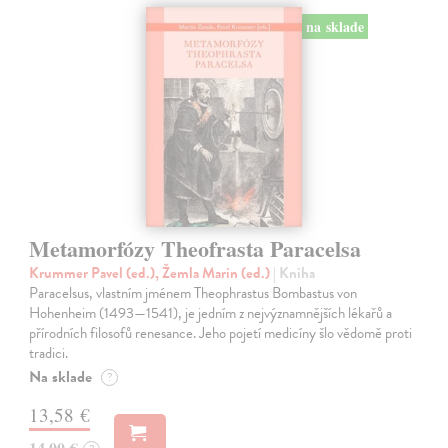
na sklade
Metamorfózy Theofrasta Paracelsa
Krummer Pavel (ed.), Žemla Marin (ed.)
| Kniha
Paracelsus, vlastním jménem Theophrastus Bombastus von
Hohenheim (1493—1541), je jedním z nejvýznamnějších lékařů a
přírodních filosofů renesance. Jeho pojetí medicíny šlo vědomě proti
tradici.
Na sklade
?
13,58 €
14,00 €