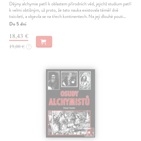
Dějiny alchymie patří k oblastem přírodních věd, jejichž studium patří
k velmi obtížným, už proto, že tato nauka existovala téměř dvě
tisíciletí, a objevila se na třech kontinentech. Na její dlouhé pouti…
Do 5 dní
18,43 €
19,00 €
?