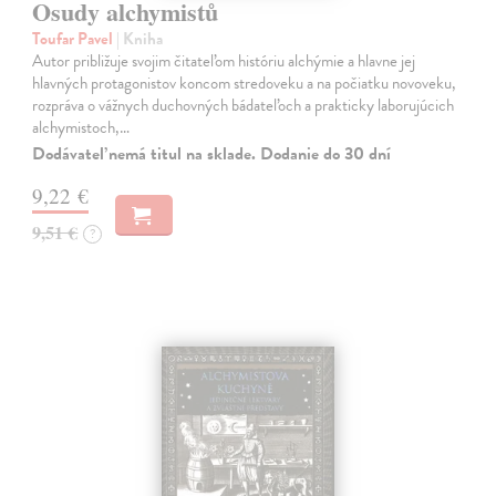
Osudy alchymistů
Toufar Pavel
| Kniha
Autor približuje svojim čitateľom históriu alchýmie a hlavne jej
hlavných protagonistov koncom stredoveku a na počiatku novoveku,
rozpráva o vážnych duchovných bádateľoch a prakticky laborujúcich
alchymistoch,…
Dodávateľ nemá titul na sklade. Dodanie do 30 dní
9,22 €
9,51 €
?