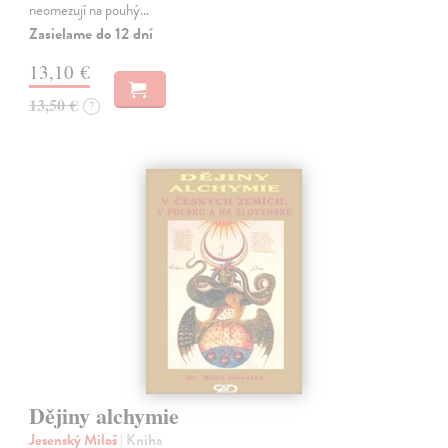
neomezují na pouhý…
Zasielame do 12 dní
13,10 €
13,50 €
?
Dějiny alchymie
Jesenský Miloš
| Kniha