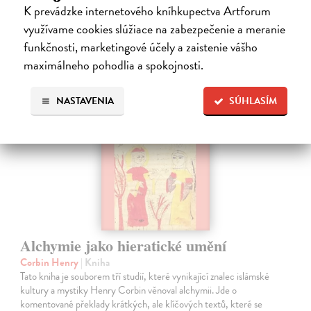
22,80 €
K prevádzke internetového kníhkupectva Artforum
využívame cookies slúžiace na zabezpečenie a meranie
23,50 €
?
funkčnosti, marketingové účely a zaistenie vášho
maximálneho pohodlia a spokojnosti.
NASTAVENIA
SÚHLASÍM
Alchymie jako hieratické umění
Corbin Henry
| Kniha
Tato kniha je souborem tří studií, které vynikající znalec islámské
kultury a mystiky Henry Corbin věnoval alchymii. Jde o
komentované překlady krátkých, ale klíčových textů, které se