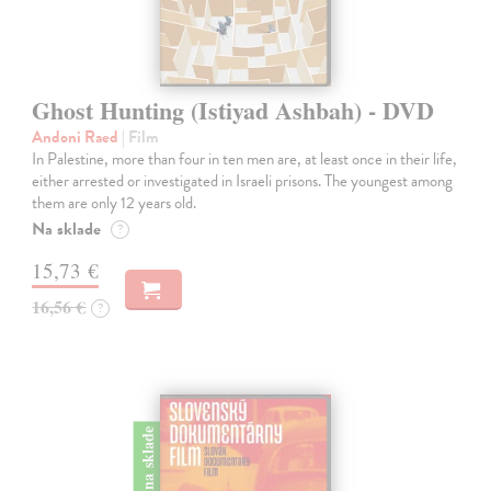
Ghost Hunting (Istiyad Ashbah) - DVD
Andoni Raed
| Film
In Palestine, more than four in ten men are, at least once in their life,
either arrested or investigated in Israeli prisons. The youngest among
them are only 12 years old.
Na sklade
?
15,73 €
16,56 €
?
na sklade