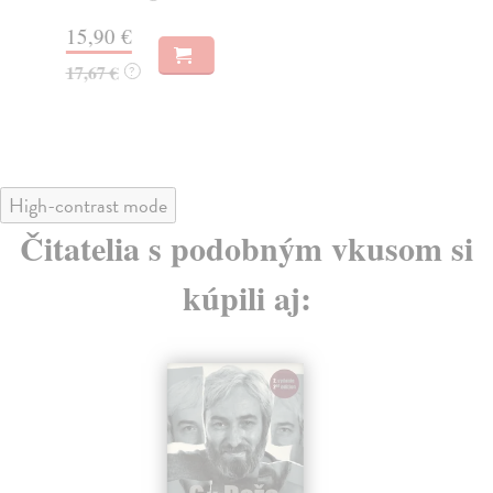
15,90 €
11
17,67 €
12
?
High-contrast mode
Čitatelia s podobným vkusom si
kúpili aj: