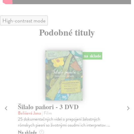
High-contrast mode
Podobné tituly
na sklade
Šilalo paňori - 3 DVD
C
Belišová Jana
| Film
Re
25 dokumentačných videí o prepojení žalostných
Čas
rómskych piesní so životnými osudmi ich interpretov. ...
ply
Na sklade
Do
?