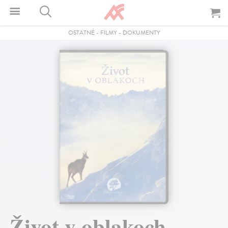
OSTATNÉ
-
FILMY
-
DOKUMENTY
Život v oblakoch -