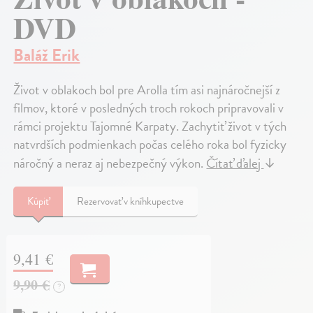
DVD
Baláž Erik
Život v oblakoch bol pre Arolla tím asi najnáročnejší z
filmov, ktoré v posledných troch rokoch pripravovali v
rámci projektu Tajomné Karpaty. Zachytiť život v tých
natvrdších podmienkach počas celého roka bol fyzicky
náročný a neraz aj nebezpečný výkon.
Čítať ďalej
↓
Kúpiť
Rezervovať v kníhkupectve
9,41 €
9,90 €
?