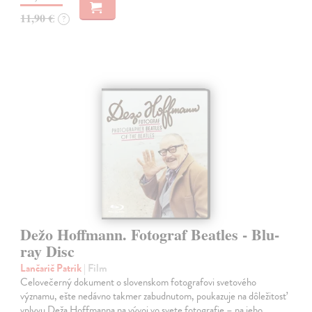
11,90 €
?
Dežo Hoffmann. Fotograf Beatles - Blu-
ray Disc
Lančarič Patrik
| Film
Celovečerný dokument o slovenskom fotografovi svetového
významu, ešte nedávno takmer zabudnutom, poukazuje na dôležitosť
vplyvu Deža Hoffmanna na vývoj vo svete fotografie – na jeho