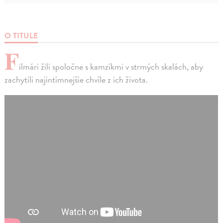
O TITULE
F
ilmári žili spoločne s kamzíkmi v strmých skalách, aby
zachytili najintímnejšie chvíle z ich života.