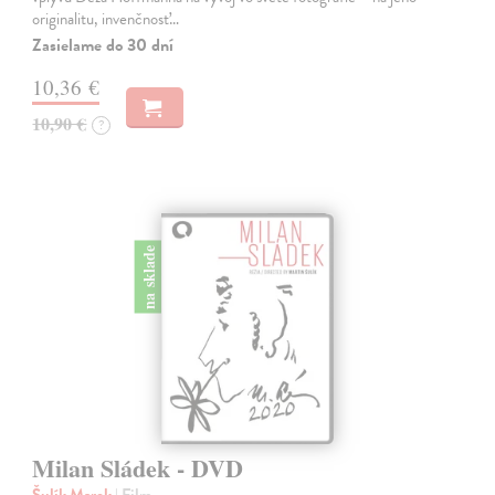
originalitu, invenčnosť…
Zasielame do 30 dní
10,36 €
10,90 €
?
na sklade
Milan Sládek - DVD
Šulík Marek
| Film