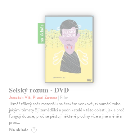
na sklade
Selský rozum - DVD
Janeček Vít, Piussi Zuzana
| Film
Téměř tříletý sběr materiálu na českém venkově, zkoumání toho,
jakými tématy žijí zemědělci a podnikatelé v této oblasti, jak a proč
fungují dotace, proč se pěstují některé plodiny více a jiné méně a
proč…
Na sklade
?