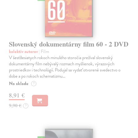
Slovenský dokumentárny film 60 - 2 DVD
kolektív autorov
| Film
V šesťdesiatych rokoch minulého storočia prežíval slovenský
dokumentárny film nebývalý rozmach myšlienok, výrazových
prostriedkov i technológií. Podujal sa vydať otvorené svedectvo o
dobe a po rokoch schematizmu…
Na sklade
?
8,91 €
9,90 €
?