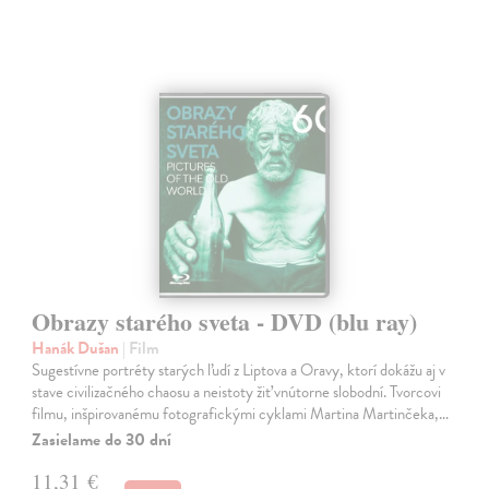
Obrazy starého sveta - DVD (blu ray)
Hanák Dušan
| Film
Sugestívne portréty starých ľudí z Liptova a Oravy, ktorí dokážu aj v
stave civilizačného chaosu a neistoty žiť vnútorne slobodní. Tvorcovi
filmu, inšpirovanému fotografickými cyklami Martina Martinčeka,…
Zasielame do 30 dní
11,31 €