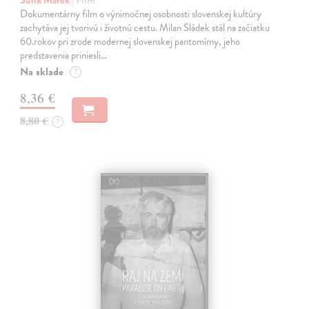
Dokumentárny film o výnimočnej osobnosti slovenskej kultúry
zachytáva jej tvorivú i životnú cestu. Milan Sládek stál na začiatku
60.rokov pri zrode modernej slovenskej pantomímy, jeho
predstavenia priniesli…
Na sklade
?
8,36 €
8,80 €
?