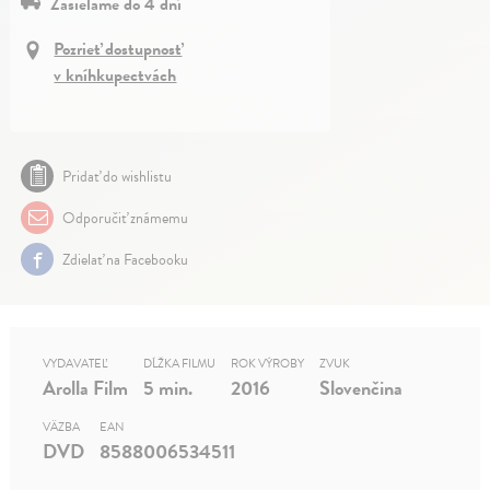
Zasielame do 4 dní
Pozrieť dostupnosť
v kníhkupectvách
Pridať do wishlistu
Odporučiť známemu
Zdielať na Facebooku
VYDAVATEĽ
DĹŽKA FILMU
ROK VÝROBY
ZVUK
Arolla Film
5 min.
2016
Slovenčina
VÄZBA
EAN
DVD
8588006534511