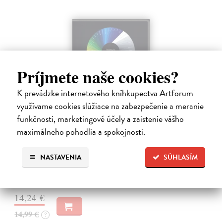
Príjmete naše cookies?
K prevádzke internetového kníhkupectva Artforum
využívame cookies slúžiace na zabezpečenie a meranie
funkčnosti, marketingové účely a zaistenie vášho
maximálneho pohodlia a spokojnosti.
Příběh filmu: Odysea - 4 DVD
Cousins Mark
| Film
6 rokov natáčania, 4 kontinenty, 11 desaťročí a tisíce filmov.
NASTAVENIA
SÚHLASÍM
Výpravný príbeh o vývoji filmu.
Zasielame do 14 dní
14,24 €
14,99 €
?