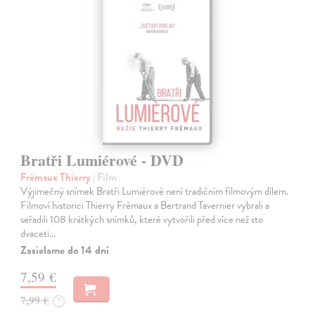
Bratři Lumiérové - DVD
Frémaux Thierry
| Film
Výjimečný snímek Bratři Lumiérové není tradičním filmovým dílem.
Filmoví historici Thierry Frémaux a Bertrand Tavernier vybrali a
seřadili 108 krátkých snímků, které vytvořili před více než sto
dvaceti…
Zasielame do 14 dní
7,59 €
7,99 €
?