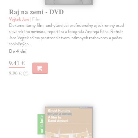
Raj na zemi - DVD
Vojtek Jaro
| Film
Dokumentárny film, zachytávajúci profesionálny aj súkromný osud
slovenského novinára, reportéra a fotografa Andreja Bána. Režisér
Jaro Vojtek sníma prostredníctvom intímnych rozhovorov a počas
spoločných…
Do 4 dní
9,41 €
9,90 €
?
na sklade