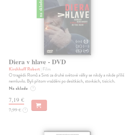
na sklade
Diera v hlave - DVD
Kirchhoff Robert
| Film
O tragédii Romů a Sinti za druhé světové války se nikdy a nikde příliš
nemluvilo. Byli přitom vražděni po desítkách, stovkách, tisících.
Na sklade
?
7,19 €
7,99 €
?