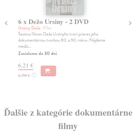
6 x Dežo Ursiny - 2 DVD
C
Ursiny Dežo
| Film
Re
Šestica filmov Deža Ursínyho tvorí prierez jeho
Čas
dokumentárnou tvorbou 80. a 90. rokov. Nájdeme
ply
medzi...
Do
Zasielame do 30 dní
11
6,21 €
12
6,90 €
?
Ďalšie z kategórie dokumentárne
filmy