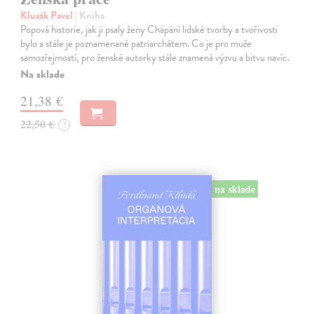
Klusák Pavel
| Kniha
Popová historie, jak ji psaly ženy Chápání lidské tvorby a tvořivosti
bylo a stále je poznamenané patriarchátem. Co je pro muže
samozřejmostí, pro ženské autorky stále znamená výzvu a bitvu navíc.
Na sklade
21,38 €
22,50 €
?
na sklade