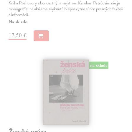
Kniha Rozhovory s koncertným majstrom Karolom Petróczim nie je
monografia, na akú sme zvyknutí. Neposkytne súhrn presných faktov
a informácií.
Na sklade
17,50 €
na sklade
Ženská práce