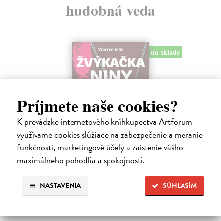
hudobná veda
na sklade
Príjmete naše cookies?
K prevádzke internetového kníhkupectva Artforum
využívame cookies slúžiace na zabezpečenie a meranie
funkčnosti, marketingové účely a zaistenie vášho
Žvýkačka Niny Simone
maximálneho pohodlia a spokojnosti.
Ellis Warren
| Kniha
Ellisova kniha je neobvyklou literární poctou legendární jazzové
NASTAVENIA
SÚHLASÍM
zpěvačce a pianistce Nině Simone. Světoznámý hudebník v ní vypráví
příběh zdánlivě bezvýznamného předmětu – žvýkačky, kterou
Simone během…