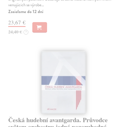
venujúcich sa výrobe…
Zasielame do 12 dní
23,67 €
24,40 €
?
Česká hudební avantgarda. Průvodce
světem orchestru jedné pozoruhodné