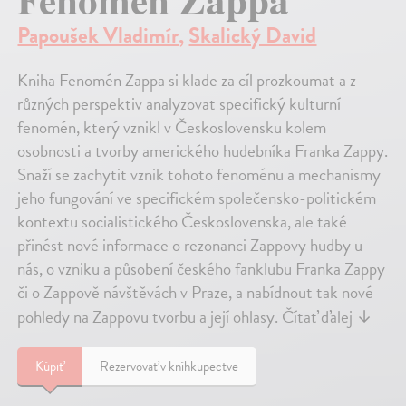
Papoušek Vladimír
,
Skalický David
Kniha Fenomén Zappa si klade za cíl prozkoumat a z
různých perspektiv analyzovat specifický kulturní
fenomén, který vznikl v Československu kolem
osobnosti a tvorby amerického hudebníka Franka Zappy.
Snaží se zachytit vznik tohoto fenoménu a mechanismy
jeho fungování ve specifickém společensko-politickém
kontextu socialistického Československa, ale také
přinést nové informace o rezonanci Zappovy hudby u
nás, o vzniku a působení českého fanklubu Franka Zappy
či o Zappově návštěvách v Praze, a nabídnout tak nové
pohledy na Zappovu tvorbu a její ohlasy.
Čítať ďalej
↓
Kúpiť
Rezervovať v kníhkupectve