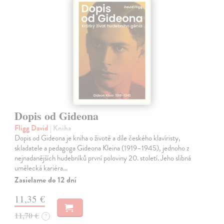
Dopis od Gideona
Fligg David
| Kniha
Dopis od Gideona je kniha o životě a díle českého klavíristy,
skladatele a pedagoga Gideona Kleina (1919–1945), jednoho z
nejnadanějších hudebníků první poloviny 20. století. Jeho slibná
umělecká kariéra…
Zasielame do 12 dní
11,35 €
11,70 €
?