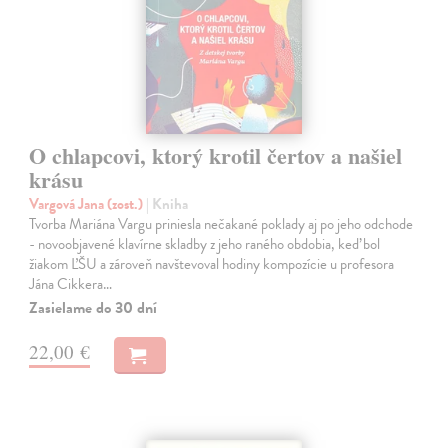
O chlapcovi, ktorý krotil čertov a našiel
krásu
Vargová Jana (zost.)
| Kniha
Tvorba Mariána Vargu priniesla nečakané poklady aj po jeho odchode
- novoobjavené klavírne skladby z jeho raného obdobia, keď bol
žiakom ĽŠU a zároveň navštevoval hodiny kompozície u profesora
Jána Cikkera…
Zasielame do 30 dní
22,00 €