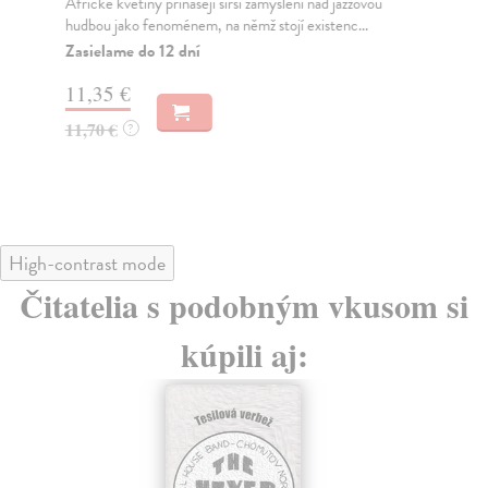
Africké květiny přinášejí širší zamyšlení nad jazzovou
Ma
hudbou jako fenoménem, na němž stojí existenc...
Na 
nez
Zasielame do 12 dní
poz
11,35 €
Za
11,70 €
?
16
17
High-contrast mode
Čitatelia s podobným vkusom si
kúpili aj: