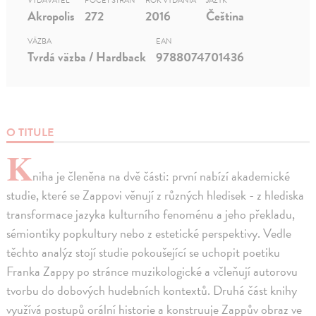
VYDAVATEĽ
POČET STRÁN
ROK VYDANIA
JAZYK
Akropolis
272
2016
Čeština
VÄZBA
EAN
Tvrdá väzba / Hardback
9788074701436
O TITULE
K
niha je členěna na dvě části: první nabízí akademické
studie, které se Zappovi věnují z různých hledisek - z hlediska
transformace jazyka kulturního fenoménu a jeho překladu,
sémiontiky popkultury nebo z estetické perspektivy. Vedle
těchto analýz stojí studie pokoušející se uchopit poetiku
Franka Zappy po stránce muzikologické a včleňují autorovu
tvorbu do dobových hudebních kontextů. Druhá část knihy
využívá postupů orální historie a konstruuje Zappův obraz ve