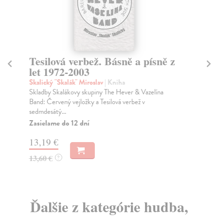
Tesilová verbež. Básně a písně z
T
let 1972-2003
Yea
Sou
Skalický "Skalák" Miroslav
| Kniha
tra
Skladby Skalákovy skupiny The Hever & Vazelína
folk
Band: Červený vejložky a Tesilová verbež v
sedmdesátý...
Na
Zasielame do 12 dní
11
13,19 €
12
13,60 €
?
Ďalšie z kategórie hudba,