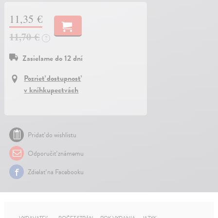
11,35 €
11,70 €
?
Zasielame do 12 dní
Pozrieť dostupnosť
v kníhkupectvách
Pridať do wishlistu
Odporučiť známemu
Zdielať na Facebooku