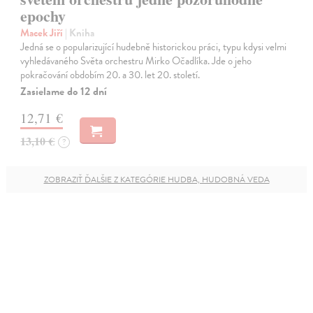
epochy
Macek Jiří
| Kniha
Jedná se o popularizující hudebně historickou práci, typu kdysi velmi
vyhledávaného Světa orchestru Mirko Očadlíka. Jde o jeho
pokračování obdobím 20. a 30. let 20. století.
Zasielame do 12 dní
12,71 €
13,10 €
?
ZOBRAZIŤ ĎALŠIE Z KATEGÓRIE HUDBA, HUDOBNÁ VEDA