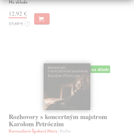
Na sklade
12,92 €
13,60 €
?
na sklade
Rozhovory s koncertným majstrom
Karolom Petróczim
Kornucíková Špaková Mária
| Kniha