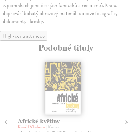
vzpomínkách jeho českých fanoušků a recipientů. Knihu
doprovází bohatý obrazový materiál: dobové fotografie,
dokumenty i kresby.
High-contrast mode
Podobné tituly
Africké květiny
N
př
Kouřil Vladimír
| Kniha