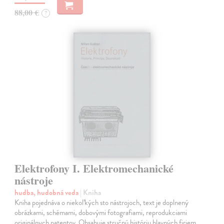
88,00 €
?
Elektrofony I. Elektromechanické
nástroje
hudba, hudobná veda
| Kniha
Kniha pojednáva o niekoľkých sto nástrojoch, text je doplnený
obrázkami, schémami, dobovými fotografiami, reprodukciami
originálnych patentov. Obsahuje stručnú históriu hlavných firiem