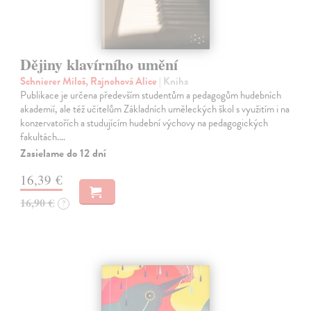
Dějiny klavírního umění
Schnierer Miloš, Rajnohová Alice
| Kniha
Publikace je určena především studentům a pedagogům hudebních
akademií, ale též učitelům Základních uměleckých škol s využitím i na
konzervatořích a studujícím hudební výchovy na pedagogických
fakultách.…
Zasielame do 12 dní
16,39 €
16,90 €
?