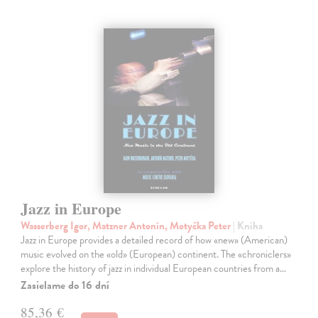
Jazz in Europe
Wasserberg Igor, Matzner Antonín, Motyčka Peter
| Kniha
Jazz in Europe provides a detailed record of how «new» (American)
music evolved on the «old» (European) continent. The «chroniclers»
explore the history of jazz in individual European countries from a…
Zasielame do 16 dní
85,36 €