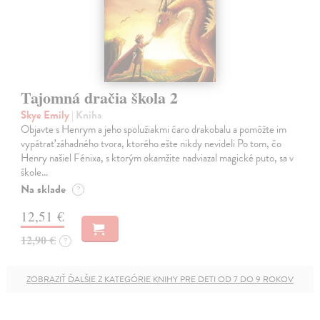
Tajomná dračia škola 2
Skye Emily
| Kniha
Objavte s Henrym a jeho spolužiakmi čaro drakobalu a pomôžte im
vypátrať záhadného tvora, ktorého ešte nikdy nevideli Po tom, čo
Henry našiel Fénixa, s ktorým okamžite nadviazal magické puto, sa v
škole…
Na sklade
?
12,51 €
12,90 €
?
ZOBRAZIŤ ĎALŠIE Z KATEGÓRIE KNIHY PRE DETI OD 7 DO 9 ROKOV