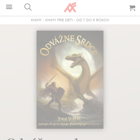
KNIHY
-
KNIHY PRE DETI
-
OD 7 DO 9 ROKOV