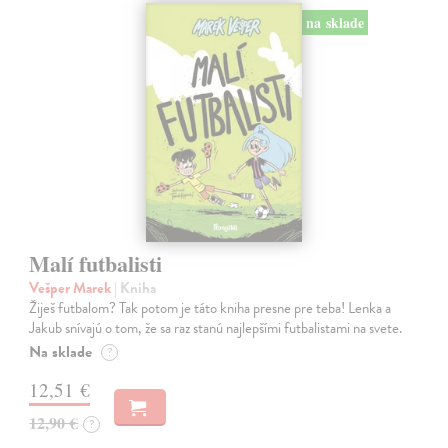
na sklade
Malí futbalisti
Vešper Marek
| Kniha
Žiješ futbalom? Tak potom je táto kniha presne pre teba! Lenka a
Jakub snívajú o tom, že sa raz stanú najlepšími futbalistami na svete.
Na sklade
?
12,51 €
12,90 €
?