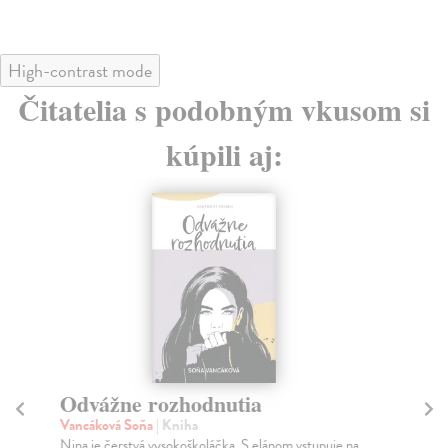
High-contrast mode
Čitatelia s podobným vkusom si
kúpili aj:
Odvážne rozhodnutia
Bo
Vancáková Soňa
| Kniha
Ga
Nina je čerstvá vysokoškoláčka. S elánom vstupuje na
Vyd