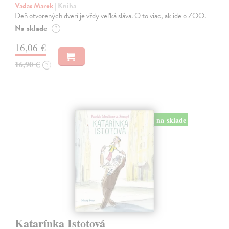
Vadas Marek
| Kniha
Deň otvorených dverí je vždy veľká sláva. O to viac, ak ide o ZOO.
Na sklade
?
16,06 €
16,90 €
?
na sklade
Katarínka Istotová