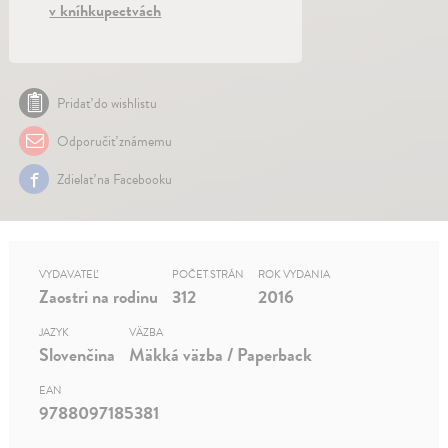
v kníhkupectvách
Pridať do wishlistu
Odporučiť známemu
Zdielať na Facebooku
VYDAVATEĽ
POČET STRÁN
ROK VYDANIA
Zaostri na rodinu
312
2016
JAZYK
VÄZBA
Slovenčina
Mäkká väzba / Paperback
EAN
9788097185381