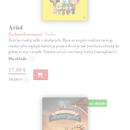
Ariol
Guibert Emmanuel
| Kniha
Ariol je modrý oslík v okuliaroch. Býva so svojimi rodičmi na kraji
mesta, jeho najlepší kamoš je prasa a Ariol je tak trochu buchnutý do
jednej kravy v triede. Telesnú ich učí navrčaný kohút (namojdušu!)…
Na sklade
?
17,10 €
18,00 €
?
na sklade