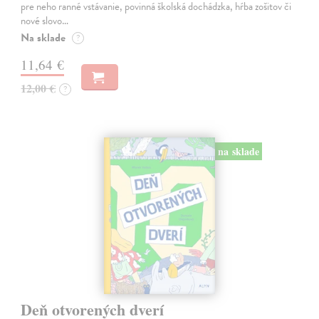
pre neho ranné vstávanie, povinná školská dochádzka, hŕba zošitov či
nové slovo…
Na sklade
?
11,64 €
12,00 €
?
na sklade
Deň otvorených dverí