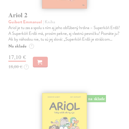
Ariol 2
Guibert Emmanuel
| Kniha
Ariol je tu zas a spolu s ním aj jeho obľúbený hrdina – Superkôň Erdži!
A Superkôň Erdži má, prosím pekne, aj vlastnú pesničku! Poznáte ju?
Ak by náhodou nie, tu sú jej slová: „Superkôň Erdži je strážcom…
Na sklade
?
17,10 €
18,00 €
?
na sklade