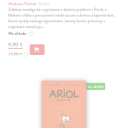
Modiano Patrick
| Kniha
Zvláštne nostalgické rozprávanie o detstve prežitom v Paríži, o
blízkom vzťahu a porozumení medzi otcom a dcérou a tajomstvách,
ktoré navždy ostávajú tajomstvami. Jemný humor prítomný v
rozprávaní naznačuje,…
Na sklade
?
9,90 €
11,00 €
?
na sklade