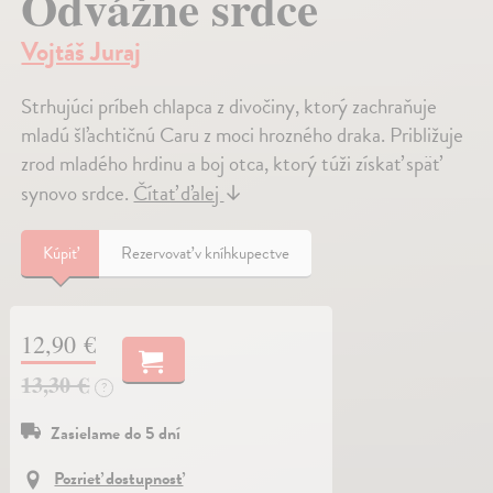
Odvážne srdce
Vojtáš Juraj
Strhujúci príbeh chlapca z divočiny, ktorý zachraňuje
mladú šľachtičnú Caru z moci hrozného draka. Približuje
zrod mladého hrdinu a boj otca, ktorý túži získať späť
synovo srdce.
Čítať ďalej
↓
Kúpiť
Rezervovať v kníhkupectve
12,90 €
13,30 €
?
Zasielame do 5 dní
Pozrieť dostupnosť