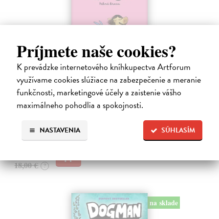
Príjmete naše cookies?
K prevádzke internetového kníhkupectva Artforum
Ariol 4
využívame cookies slúžiace na zabezpečenie a meranie
Guibert Emmanuel
| Kniha
funkčnosti, marketingové účely a zaistenie vášho
PEŤULA je krásna a ako pekne vonia! Ariol sedí v triede rovno za ňou
maximálneho pohodlia a spokojnosti.
a vo svojich myšlienkach ju zasýpa komplimentami. Dokonca si
predstavuje, ako jej hovorí, že ju miluje.
Na sklade
NASTAVENIA
SÚHLASÍM
?
17,10 €
18,00 €
?
na sklade