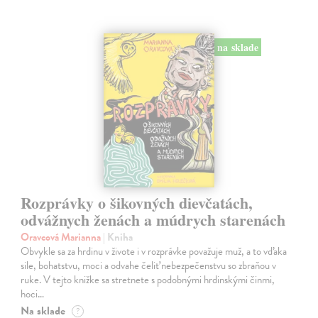
na sklade
Rozprávky o šikovných dievčatách,
odvážnych ženách a múdrych starenách
Oravcová Marianna
| Kniha
Obvykle sa za hrdinu v živote i v rozprávke považuje muž, a to vďaka
sile, bohatstvu, moci a odvahe čeliť nebezpečenstvu so zbraňou v
ruke. V tejto knižke sa stretnete s podobnými hrdinskými činmi,
hoci…
Na sklade
?