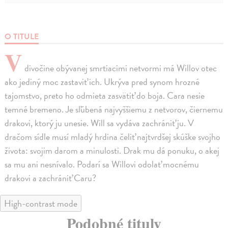
O TITULE
V
divočine obývanej smrtiacimi netvormi má Willov otec
ako jediný moc zastaviť ich. Ukrýva pred synom hrozné
tajomstvo, preto ho odmieta zasvätiť do boja. Cara nesie
temné bremeno. Je sľúbená najvyššiemu z netvorov, čiernemu
drakovi, ktorý ju unesie. Will sa vydáva zachrániť ju. V
dračom sídle musí mladý hrdina čeliť najtvrdšej skúške svojho
života: svojim darom a minulosti. Drak mu dá ponuku, o akej
sa mu ani nesnívalo. Podarí sa Willovi odolať mocnému
drakovi a zachrániť Caru?
High-contrast mode
Podobné tituly