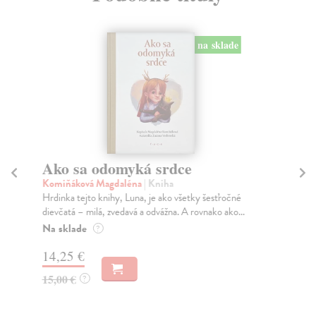
na sklade
Ako sa odomyká srdce
P
Komiňáková Magdaléna
| Kniha
Ra
Hrdinka tejto knihy, Luna, je ako všetky šesťročné
Dok
dievčatá – milá, zvedavá a odvážna. A rovnako ako...
rod
Na sklade
Na
?
14,25 €
12
15,00 €
12
?