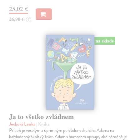
25,02 €
26,90 €
?
na sklade
Ja to všetko zvládnem
Jecková Lenka
| Kniha
Príbeh je veselým a úprimným pohľadom druháha Adama na
každodenný školský život. Adam s humorom opisuje, aké náročné je