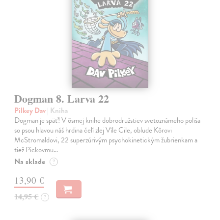
Dogman 8. Larva 22
Pilkey Dav
| Kniha
Dogman je späť! V ôsmej knihe dobrodružstiev svetoznámeho poliša
so psou hlavou náš hrdina čelí zlej Víle Cile, oblude Kôrovi
McStromaldovi, 22 superzúrivým psychokinetickým žubrienkam a
tiež Pickovmu…
Na sklade
?
13,90 €
14,95 €
?