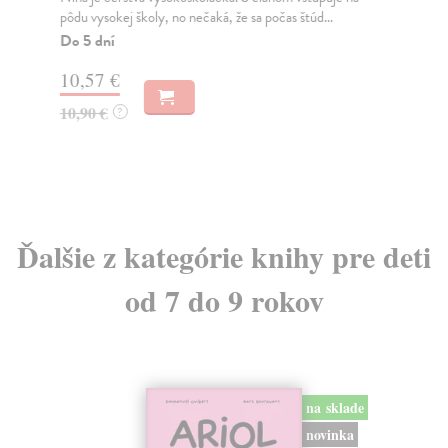
pôdu vysokej školy, no nečaká, že sa počas štúd...
ich
Do 5 dní
Na
10,57 €
11
10,90 €
11
?
Ďalšie z kategórie knihy pre deti
od 7 do 9 rokov
na sklade
novinka