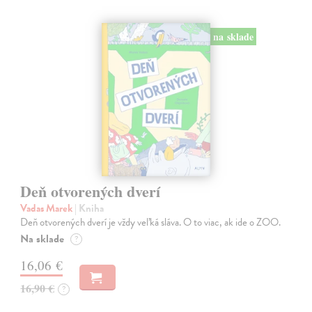
na sklade
Deň otvorených dverí
Vadas Marek
| Kniha
Deň otvorených dverí je vždy veľká sláva. O to viac, ak ide o ZOO.
Na sklade
?
16,06 €
16,90 €
?