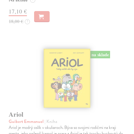
17,10 €
18,00 €
?
na sklade
Ariol
Guibert Emmanuel
| Kniha
Ariol je modrý oslík v okuliaroch. Býva so svojimi rodičmi na kraji
mesta, jeho najlepší kamoš je prasa a Ariol je tak trochu buchnutý do