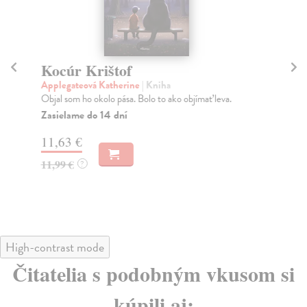
Kocúr Krištof
Ps
Č
Applegateová Katherine
| Kniha
Objal som ho okolo pása. Bolo to ako objímať leva.
Fut
Obľ
Zasielame do 14 dní
det
11,63 €
Do
11,99 €
?
9,
9,
High-contrast mode
Čitatelia s podobným vkusom si
kúpili aj: