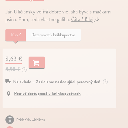
Ján Uličiansky veľmi dobre vie, aká býva s mačkami
psina. Ehm, teda vlastne galiba.
Čítať ďalej
↓
Kúpiť
Rezervovať v kníhkupectve
8,63 €
8,90 €
?
Na sklade – Zasielame nasledujúci pracovný deň
?
Pozrieť dostupnosť v kníhkupectvách
Pridať do wishlistu