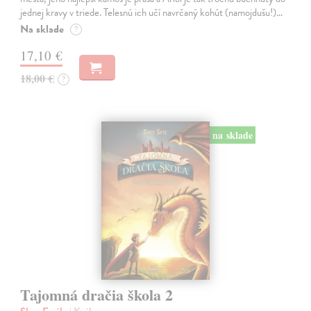
jednej kravy v triede. Telesnú ich učí navrčaný kohút (namojdušu!)…
Na sklade
?
17,10 €
18,00 €
?
na sklade
Tajomná dračia škola 2