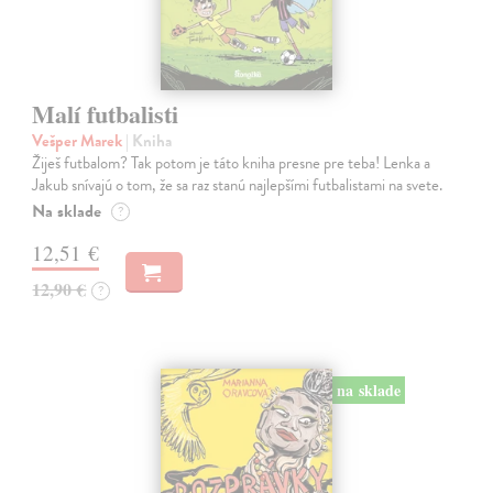
Malí futbalisti
Vešper Marek
| Kniha
Žiješ futbalom? Tak potom je táto kniha presne pre teba! Lenka a
Jakub snívajú o tom, že sa raz stanú najlepšími futbalistami na svete.
Na sklade
?
12,51 €
12,90 €
?
na sklade