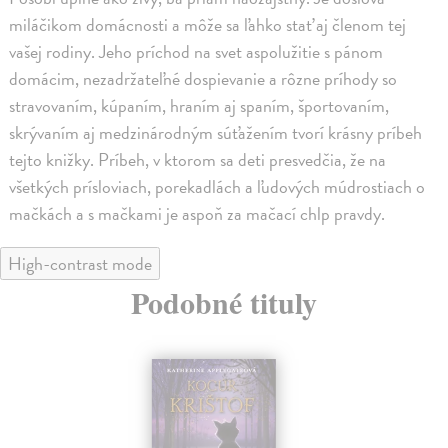
miláčikom domácnosti a môže sa ľahko stať aj členom tej
vašej rodiny. Jeho príchod na svet aspolužitie s pánom
domácim, nezadržateľné dospievanie a rôzne príhody so
stravovaním, kúpaním, hraním aj spaním, športovaním,
skrývaním aj medzinárodným súťažením tvorí krásny príbeh
tejto knižky. Príbeh, v ktorom sa deti presvedčia, že na
všetkých prísloviach, porekadlách a ľudových múdrostiach o
mačkách a s mačkami je aspoň za mačací chlp pravdy.
High-contrast mode
Podobné tituly