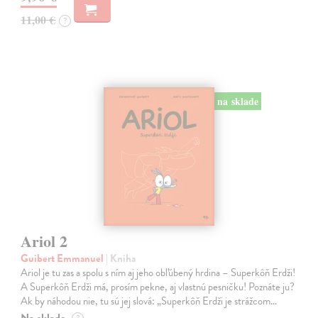
11,00 €
?
na sklade
Ariol 2
Guibert Emmanuel
| Kniha
Ariol je tu zas a spolu s ním aj jeho obľúbený hrdina – Superkôň Erdži!
A Superkôň Erdži má, prosím pekne, aj vlastnú pesničku! Poznáte ju?
Ak by náhodou nie, tu sú jej slová: „Superkôň Erdži je strážcom…
Na sklade
?