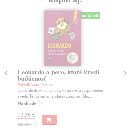
na sklade
Leonardo a pero, ktoré kreslí
Bo
budúcnosť
R
Novelli Luca
| Kniha
Ga
Leonardo da Vinci, génius, v ktorom sa spája umenie
Kom
a veda. Tento maliar, architekt, inžinier, filoz...
Bol
Na sklade
Na
?
10,36 €
12
10,90 €
12
?