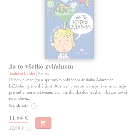
Ja to všetko zvládnem
Jecková Lenka
| Kniha
Príbeh je veselým a úprimným pohľadom druháha Adama na
každodenný školský život. Adam s humorom opisuje, aké náročné je
pre neho ranné vstávanie, povinná školská dochádzka, hŕba zošitov či
nové slovo…
Na sklade
?
11,64 €
12,00 €
?