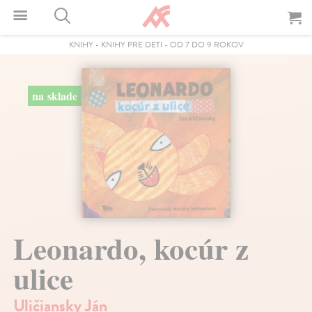
KNIHY
-
KNIHY PRE DETI
-
OD 7 DO 9 ROKOV
na sklade
Leonardo, kocúr z
ulice
Uličiansky Ján