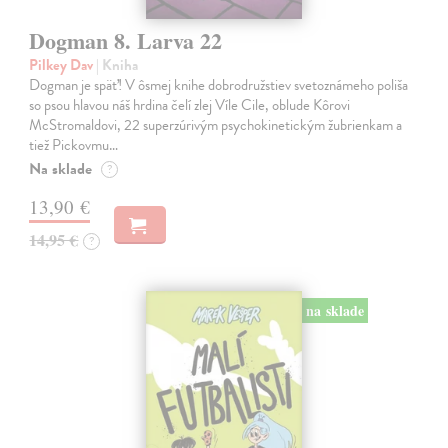
Dogman 8. Larva 22
Pilkey Dav
| Kniha
Dogman je späť! V ôsmej knihe dobrodružstiev svetoznámeho poliša
so psou hlavou náš hrdina čelí zlej Víle Cile, oblude Kôrovi
McStromaldovi, 22 superzúrivým psychokinetickým žubrienkam a
tiež Pickovmu…
Na sklade
?
13,90 €
14,95 €
?
na sklade