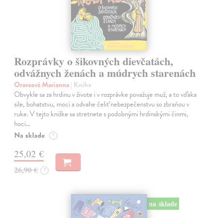
Rozprávky o šikovných dievčatách,
odvážnych ženách a múdrych starenách
Oravcová Marianna
| Kniha
Obvykle sa za hrdinu v živote i v rozprávke považuje muž, a to vďaka
sile, bohatstvu, moci a odvahe čeliť nebezpečenstvu so zbraňou v
ruke. V tejto knižke sa stretnete s podobnými hrdinskými činmi,
hoci…
Na sklade
?
25,02 €
26,90 €
?
na sklade