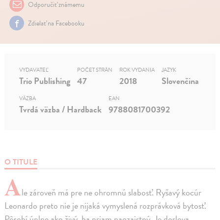
Odporučiť známemu
Zdielať na Facebooku
VYDAVATEĽ
POČET STRÁN
ROK VYDANIA
JAZYK
Trio Publishing
47
2018
Slovenčina
VÄZBA
EAN
Tvrdá väzba / Hardback
9788081700392
O TITULE
A
le zároveň má pre ne ohromnú slabosť. Ryšavý kocúr
Leonardo preto nie je nijaká vymyslená rozprávková bytosť.
Pôsobí úplne ako živý, ba priam naozajstný. Je doslova