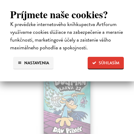
Guibert Emmanuel
| Kniha
Príjmete naše cookies?
PEŤULA je krásna a ako pekne vonia! Ariol sedí v triede rovno za ňou
a vo svojich myšlienkach ju zasýpa komplimentami. Dokonca si
K prevádzke internetového kníhkupectva Artforum
predstavuje, ako jej hovorí, že ju miluje.
využívame cookies slúžiace na zabezpečenie a meranie
Na sklade
?
funkčnosti, marketingové účely a zaistenie vášho
17,10 €
maximálneho pohodlia a spokojnosti.
18,00 €
?
NASTAVENIA
SÚHLASÍM
na sklade