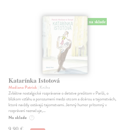
na sklade
Katarínka Istotová
Modiano Patrick
| Kniha
Zvláštne nostalgické rozprávanie o detstve prežitom v Paríži, o
blízkom vzťahu a porozumení medzi otcom a dcérou a tajomstvách,
ktoré navždy ostávajú tajomstvami. Jemný humor prítomný v
rozprávaní naznačuje,…
Na sklade
?
9,90 €