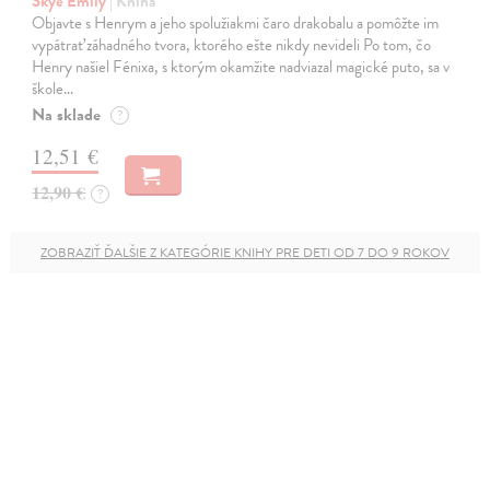
Skye Emily
| Kniha
Objavte s Henrym a jeho spolužiakmi čaro drakobalu a pomôžte im
vypátrať záhadného tvora, ktorého ešte nikdy nevideli Po tom, čo
Henry našiel Fénixa, s ktorým okamžite nadviazal magické puto, sa v
škole…
Na sklade
?
12,51 €
12,90 €
?
ZOBRAZIŤ ĎALŠIE Z KATEGÓRIE KNIHY PRE DETI OD 7 DO 9 ROKOV