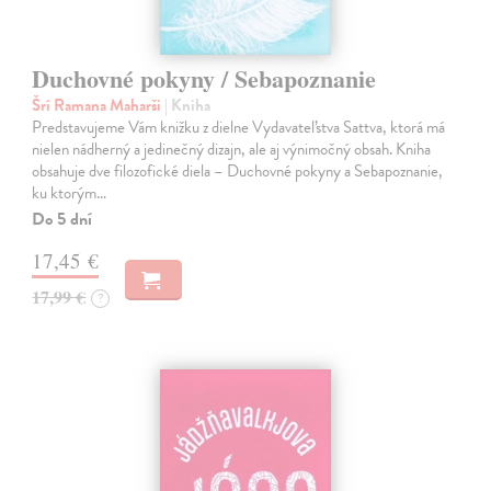
Duchovné pokyny / Sebapoznanie
Šrí Ramana Maharši
| Kniha
Predstavujeme Vám knižku z dielne Vydavateľstva Sattva, ktorá má
nielen nádherný a jedinečný dizajn, ale aj výnimočný obsah. Kniha
obsahuje dve filozofické diela – Duchovné pokyny a Sebapoznanie,
ku ktorým…
Do 5 dní
17,45 €
17,99 €
?