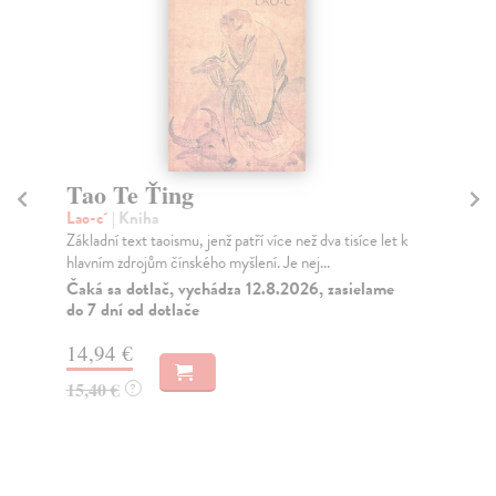
Tao Te Ťing
T
Lao-c´
| Kniha
Sa
Základní text taoismu, jenž patří více než dva tisíce let k
Tob
hlavním zdrojům čínského myšlení. Je nej...
jed
Čaká sa dotlač, vychádza 12.8.2026, zasielame
Na
do 7 dní od dotlače
16
14,94 €
16
15,40 €
?