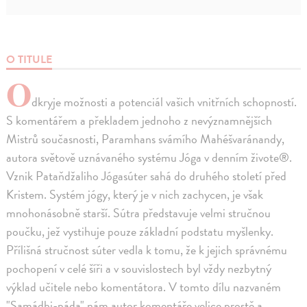
O TITULE
O
dkryje možnosti a potenciál vašich vnitřních schopností.
S komentářem a překladem jednoho z nevýznamnějších
Mistrů současnosti, Paramhans svámího Mahéšvaránandy,
autora světově uznávaného systému Jóga v denním živote®.
Vznik Pataňdžaliho Jógasúter sahá do druhého století před
Kristem. Systém jógy, který je v nich zachycen, je však
mnohonásobně starší. Sútra představuje velmi stručnou
poučku, jež vystihuje pouze základní podstatu myšlenky.
Přílišná stručnost súter vedla k tomu, že k jejich správnému
pochopení v celé šíři a v souvislostech byl vždy nezbytný
výklad učitele nebo komentátora. V tomto dílu nazvaném
"Samádhi-páda" nám autor komentáře velice prostě a