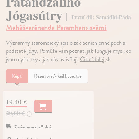
Pataňdžaliho
Jógasútry
První díl: Samádhi-Páda
Mahéšvaránanda Paramhans svámí
Významný staroindický spis o základních principech a
podstatě jógy. Pomůže vám poznat, jak funguje mysl, co
jsou myšlenky a jak nás ovlivňují.
Čítať ďalej
↓
Kúpiť
Rezervovať v kníhkupectve
19,40 €
20,00 €
?
Zasielame do 5 dní