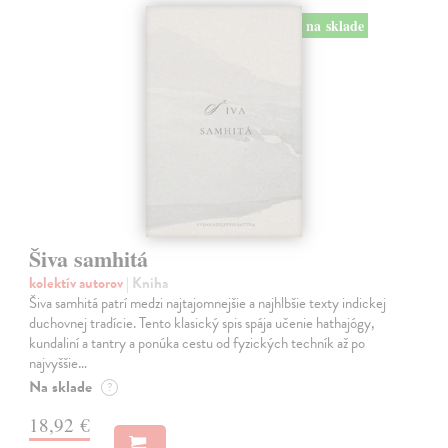
na sklade
Šiva samhitá
kolektív autorov
| Kniha
Šiva samhitá patrí medzi najtajomnejšie a najhlbšie texty indickej
duchovnej tradície. Tento klasický spis spája učenie hathajógy,
kundaliní a tantry a ponúka cestu od fyzických techník až po
najvyššie…
Na sklade
?
18,92 €