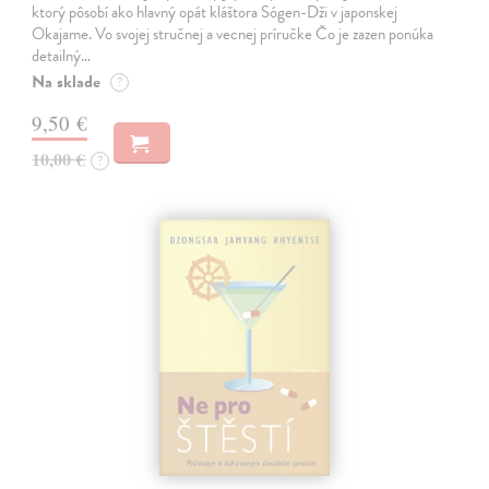
ktorý pôsobí ako hlavný opát kláštora Sógen-Dži v japonskej
Okajame. Vo svojej stručnej a vecnej príručke Čo je zazen ponúka
detailný…
Na sklade
?
9,50 €
10,00 €
?