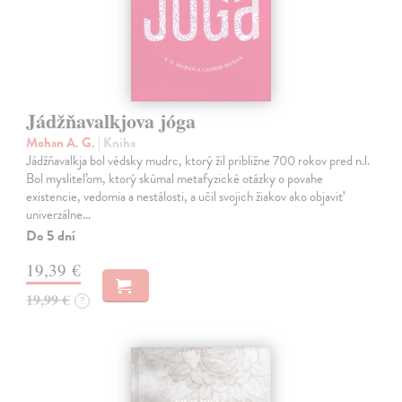
Jádžňavalkjova jóga
Mohan A. G.
| Kniha
Jádžňavalkja bol védsky mudrc, ktorý žil približne 700 rokov pred n.l.
Bol mysliteľom, ktorý skúmal metafyzické otázky o povahe
existencie, vedomia a nestálosti, a učil svojich žiakov ako objaviť
univerzálne…
Do 5 dní
19,39 €
19,99 €
?