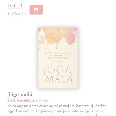
16,01 €
16,50 €
?
Jóga málá
Šrí K. Pattabhi Jois
| Kniha
Kniha Jóga málá predstavuje cenný nástroj pre študentov aj učiteľov
jógy. Ja najdôležitejším písomným zdrojom o aštánga jóge, ktorá sa