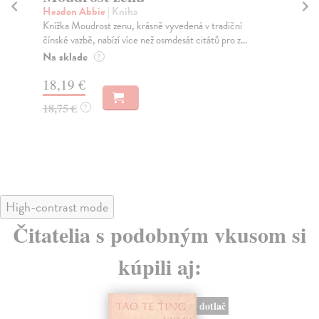
Headon Abbie
| Kniha
Va
Knížka Moudrost zenu, krásně vyvedená v tradiční
Tat
čínské vazbě, nabízí více než osmdesát citátů pro z...
jsm
Na sklade
Za
?
18,19 €
19
18,75 €
20
?
High-contrast mode
Čitatelia s podobným vkusom si
kúpili aj:
dotlač