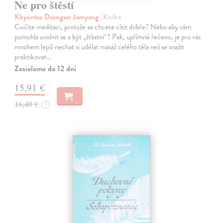
Ne pro štěstí
Khyentse Dzongsar Jamyang
| Kniha
Cvičíte meditaci, protože se chcete cítit dobře? Nebo aby vám
pomohla uvolnit se a být „šťastní“? Pak, upřímně řečeno, je pro vás
mnohem lepší nechat si udělat masáž celého těla než se snažit
praktikovat…
Zasielame do 12 dní
15,91 €
16,40 €
?