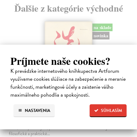
Ďalšie z kategórie východné
na sklade
novinka
Príjmete naše cookies?
K prevádzke internetového kníhkupectva Artforum
využívame cookies slúžiace na zabezpečenie a meranie
funkčnosti, marketingové účely a zaistenie vášho
maximálneho pohodlia a spokojnosti.
Uvolnit sevření mysli
Učijama Róši Kóšó
| Kniha
NASTAVENIA
SÚHLASÍM
Eseje a rozhovory současného japonského zenového mistra školy
Sótó. Róši Kóšó Učijama (1912–1998), mistr japonské zenové školy
Sótó, ve svých esejích, přednáškách a rozhovorech shrnuje
filosofické a praktické…