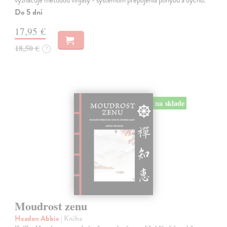
vyznačuje metódou vinjásy - systémom prepojenia pohybu a dychu.
Do 5 dní
17,95 €
18,50 €
?
na sklade
Moudrost zenu
Headon Abbie
| Kniha