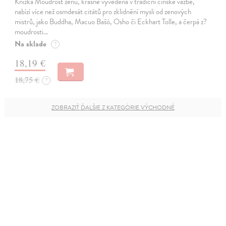
Knížka Moudrost zenu, krásně vyvedená v tradiční čínské vazbě,
nabízí více než osmdesát citátů pro zklidnění mysli od zenových
mistrů, jako Buddha, Macuo Bašó, Osho či Eckhart Tolle, a čerpá z?
moudrosti…
Na sklade
?
18,19 €
18,75 €
?
ZOBRAZIŤ ĎALŠIE Z KATEGÓRIE VÝCHODNÉ