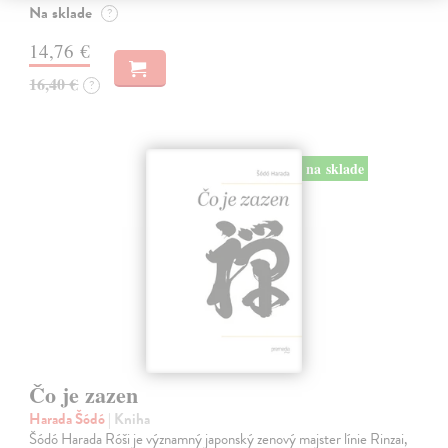
Na sklade
?
14,76 €
16,40 €
?
na sklade
Čo je zazen
Harada Šódó
| Kniha
Šódó Harada Róši je významný japonský zenový majster línie Rinzai,