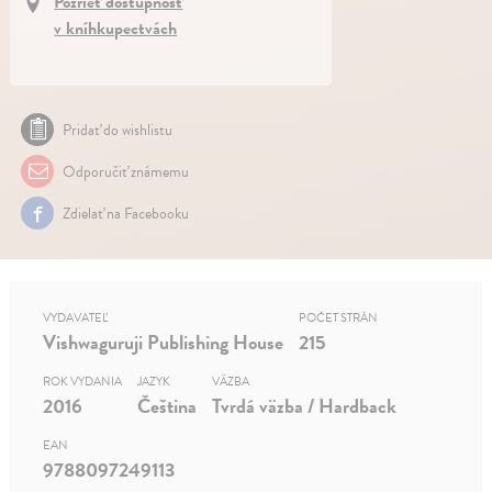
Pozrieť dostupnosť
v kníhkupectvách
Pridať do wishlistu
Odporučiť známemu
Zdielať na Facebooku
VYDAVATEĽ
POČET STRÁN
Vishwaguruji Publishing House
215
ROK VYDANIA
JAZYK
VÄZBA
2016
Čeština
Tvrdá väzba / Hardback
EAN
9788097249113