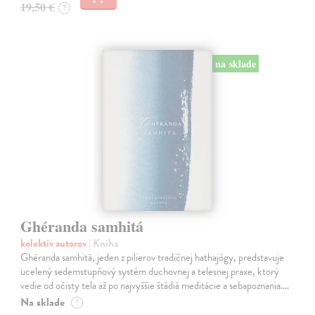
19,50 €
?
na sklade
Ghéranda samhitá
kolektív autorov
| Kniha
Ghéranda samhitá, jeden z pilierov tradičnej hathajógy, predstavuje
ucelený sedemstupňový systém duchovnej a telesnej praxe, ktorý
vedie od očisty tela až po najvyššie štádiá meditácie a sebapoznania.…
Na sklade
?