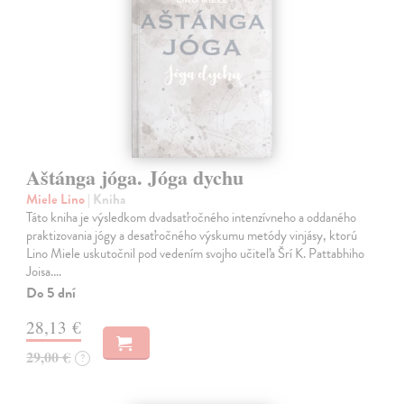
Aštánga jóga. Jóga dychu
Miele Lino
| Kniha
Táto kniha je výsledkom dvadsaťročného intenzívneho a oddaného
praktizovania jógy a desaťročného výskumu metódy vinjásy, ktorú
Lino Miele uskutočnil pod vedením svojho učiteľa Šrí K. Pattabhiho
Joisa.…
Do 5 dní
28,13 €
29,00 €
?