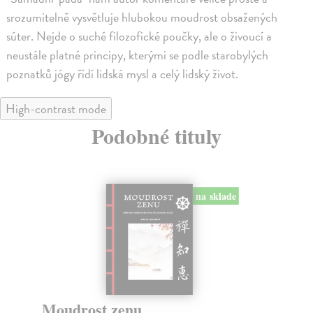
srozumitelně vysvětluje hlubokou moudrost obsažených
súter. Nejde o suché filozofické poučky, ale o živoucí a
neustále platné principy, kterými se podle starobylých
poznatků jógy řídí lidská mysl a celý lidský život.
High-contrast mode
Podobné tituly
na sklade
Moudrost zenu
M