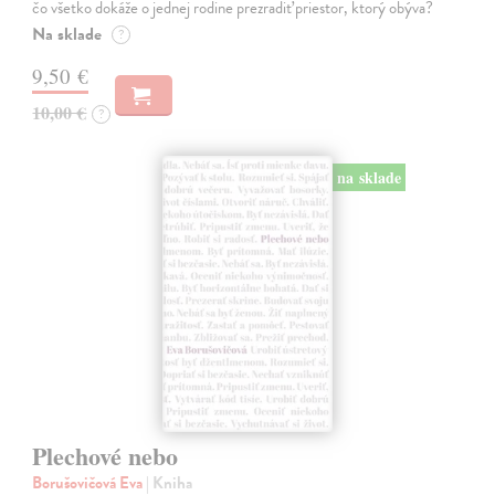
čo všetko dokáže o jednej rodine prezradiť priestor, ktorý obýva?
Na sklade
?
9,50 €
10,00 €
?
na sklade
Plechové nebo
Borušovičová Eva
| Kniha