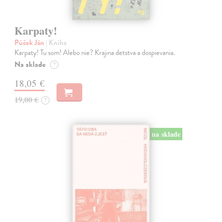
Karpaty!
Púček Ján
| Kniha
Karpaty! Tu som! Alebo nie? Krajina detstva a dospievania.
Na sklade
?
18,05 €
19,00 €
?
na sklade