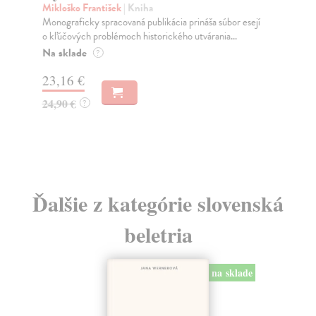
Mikloško František
| Kniha
Al
Monograficky spracovaná publikácia prináša súbor esejí
Pet
o kľúčových problémoch historického utvárania...
k n
Na sklade
Za
?
23,16 €
9,
24,90 €
9,
?
Ďalšie z kategórie slovenská
beletria
na sklade