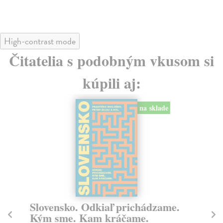
High-contrast mode
Čitatelia s podobným vkusom si
kúpili aj:
na sklade
Slovensko. Odkiaľ prichádzame.
Z 
Kým sme. Kam kráčame.
v