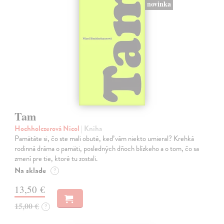
novinka
Tam
Hochholczerová Nicol
| Kniha
Pamätáte si, čo ste mali obuté, keď vám niekto umieral? Krehká
rodinná dráma o pamäti, posledných dňoch blízkeho a o tom, čo sa
zmení pre tie, ktoré tu zostali.
Na sklade
?
13,50 €
15,00 €
?