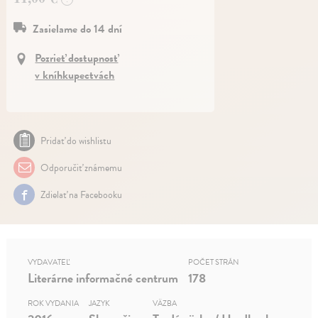
Zasielame do 14 dní
Pozrieť dostupnosť
v kníhkupectvách
Pridať do wishlistu
Odporučiť známemu
Zdielať na Facebooku
VYDAVATEĽ
POČET STRÁN
Literárne informačné centrum
178
ROK VYDANIA
JAZYK
VÄZBA