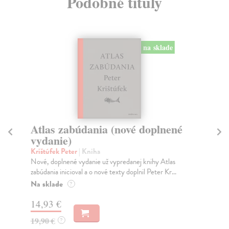
Podobné tituly
na sklade
Atlas zabúdania (nové doplnené
..
vydanie)
Juš
Tot
Krištúfek Peter
| Kniha
rov
Nové, doplnené vydanie už vypredanej knihy Atlas
zabúdania inicioval a o nové texty doplnil Peter Kr...
Do
Na sklade
?
17
14,93 €
18
19,90 €
?