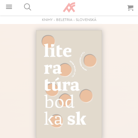
KNIHY
-
BELETRIA
-
SLOVENSKÁ