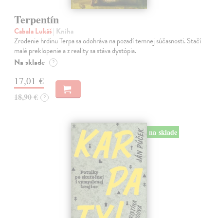
Terpentín
Cabala Lukáš
| Kniha
Zrodenie hrdinu Terpa sa odohráva na pozadí temnej súčasnosti. Stačí
malé preklopenie a z reality sa stáva dystópia.
Na sklade
?
17,01 €
18,90 €
?
na sklade