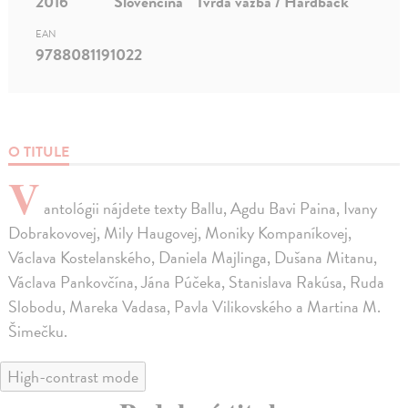
2016
Slovenčina
Tvrdá väzba / Hardback
EAN
9788081191022
O TITULE
V
antológii nájdete texty Ballu, Agdu Bavi Paina, Ivany
Dobrakovovej, Mily Haugovej, Moniky Kompaníkovej,
Václava Kostelanského, Daniela Majlinga, Dušana Mitanu,
Václava Pankovčína, Jána Púčeka, Stanislava Rakúsa, Ruda
Slobodu, Mareka Vadasa, Pavla Vilikovského a Martina M.
Šimečku.
High-contrast mode