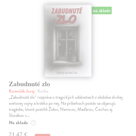
na sklade
Zabudnuté zlo
Kumičák Juraj
| Kniha
„Zabudnuté zlo“ rozpráva o tragických udalostiach z obdobia druhej
svetovej vojny a krátko po nej. Na príbehoch postáv sa objavujú
tragédie, ktoré postihli Židov, Nemcov, Maďarov, Čechov aj
Slovákov v…
Na sklade
?
21,47 €