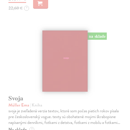
22,60 €
?
na sklade
Svoja
Müller Ema
| Kniha
svoja je zveľadená verzia textov, ktoré som počas piatich rokov písala
pre československý vogue. texty sú obohatené mojimi škrabopisne
napísanými denníkmi, fotkami z detstva, fotkami z mobilu a fotkami…
Na sklade
?