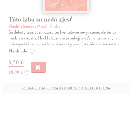
Táto izba sa nedá zjesť
Hochholczerová Nicol
| Kniha
Sú debuty tápajúce, rozpačité, kvalitatívne nevyvážené, ale tento
medzi ne nepatrí. Hochholczerová sa nebojí prísť s kontroverznými,
drásavými témami, nekladie si servítky pred ústa, ide s kožou na trh…
Na sklade
?
9,50 €
10,00 €
?
ZOBRAZIŤ ĎALŠIE Z KATEGÓRIE SLOVENSKÁ BELETRIA