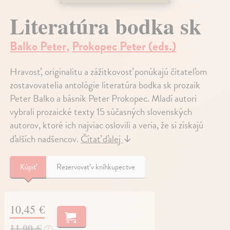
Literatúra bodka sk
Balko Peter
,
Prokopec Peter (eds.)
Hravosť, originalitu a zážitkovosť ponúkajú čitateľom
zostavovatelia antológie literatúra bodka sk prozaik
Peter Balko a básnik Peter Prokopec. Mladí autori
vybrali prozaické texty 15 súčasných slovenských
autorov, ktoré ich najviac oslovili a veria, že si získajú
ďalších nadšencov.
Čítať ďalej
↓
Kúpiť
Rezervovať v kníhkupectve
10,45 €
11,00 €
?