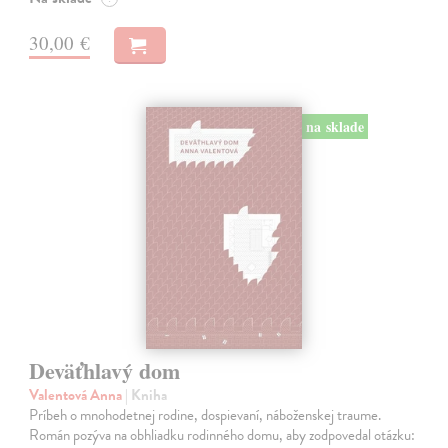
30,00 €
na sklade
Deväťhlavý dom
Valentová Anna
| Kniha
Príbeh o mnohodetnej rodine, dospievaní, náboženskej traume.
Román pozýva na obhliadku rodinného domu, aby zodpovedal otázku: