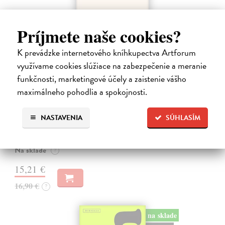
Príjmete naše cookies?
K prevádzke internetového kníhkupectva Artforum
využívame cookies slúžiace na zabezpečenie a meranie
funkčnosti, marketingové účely a zaistenie vášho
maximálneho pohodlia a spokojnosti.
Kolotočárka
Wernerová Jana
| Kniha
Tam, kde sa radosť zo slobodného pohybu a dobrodružstva prelína s
NASTAVENIA
SÚHLASÍM
pocitom vyčlenenia. Tam, kde rastie starý gaštan a okolo neho sa krúti
život dievčatka, ktoré od svojej starej mamy dostalo meno Zelinka.…
Na sklade
?
15,21 €
16,90 €
?
na sklade