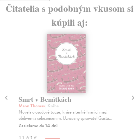
Čitatelia s podobným vkusom si
kúpili aj:
Smrt v Benátkách
Fr
d
Mann Thomas
| Kniha
Novela o osudové touze, kráse a tenké hranici mezi
Fu
obdivem a sebezničením. Uznávaný spisovatel Gusta...
Výp
Fra
Zasielame do 14 dní
Za
11,63 €