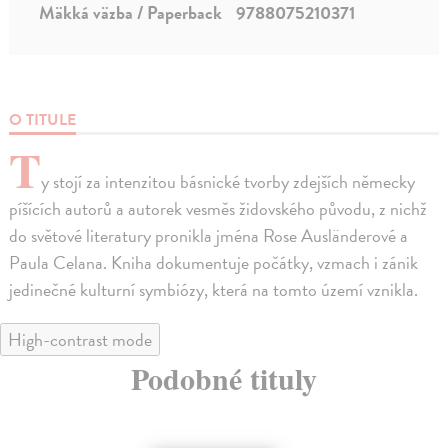
Mäkká väzba / Paperback
9788075210371
O TITULE
T
y stojí za intenzitou básnické tvorby zdejších německy
píšících autorů a autorek vesměs židovského původu, z nichž
do světové literatury pronikla jména Rose Ausländerové a
Paula Celana. Kniha dokumentuje počátky, vzmach i zánik
jedinečné kulturní symbiózy, která na tomto území vznikla.
High-contrast mode
Podobné tituly