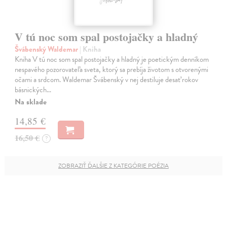
V tú noc som spal postojačky a hladný
Švábenský Waldemar
| Kniha
Kniha V tú noc som spal postojačky a hladný je poetickým denníkom
nespavého pozorovateľa sveta, ktorý sa prebíja životom s otvorenými
očami a srdcom. Waldemar Švábenský v nej destiluje desať rokov
básnických…
Na sklade
14,85 €
16,50 €
?
ZOBRAZIŤ ĎALŠIE Z KATEGÓRIE POÉZIA