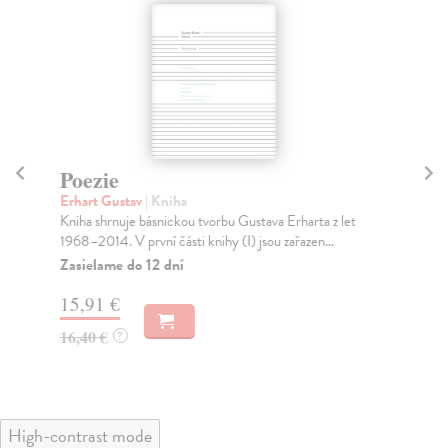
Poezie
Si
Erhart Gustav
| Kniha
Mar
Kniha shrnuje básnickou tvorbu Gustava Erharta z let
Fra
1968–2014. V první části knihy (I) jsou zařazen...
(18
Zasielame do 12 dní
Za
15,91 €
10
16,40 €
10
?
High-contrast mode