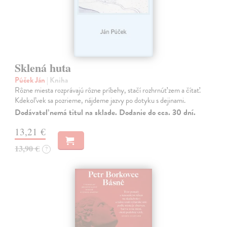
Sklená huta
Púček Ján
| Kniha
Rôzne miesta rozprávajú rôzne príbehy, stačí rozhrnúť zem a čítať.
Kdekoľvek sa pozrieme, nájdeme jazvy po dotyku s dejinami.
Dodávateľ nemá titul na sklade. Dodanie do cca. 30 dní.
13,21 €
13,90 €
?