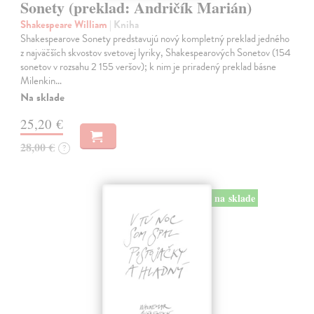
Sonety (preklad: Andričík Marián)
Shakespeare William
| Kniha
Shakespearove Sonety predstavujú nový kompletný preklad jedného
z najväčších skvostov svetovej lyriky, Shakespearových Sonetov (154
sonetov v rozsahu 2 155 veršov); k nim je priradený preklad básne
Milenkin…
Na sklade
25,20 €
28,00 €
?
na sklade