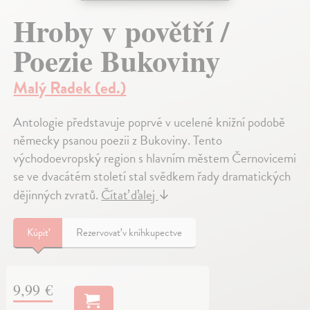
Hroby v povětří /
Poezie Bukoviny
Malý Radek (ed.)
Antologie představuje poprvé v ucelené knižní podobě
německy psanou poezii z Bukoviny. Tento
východoevropský region s hlavním městem Černovicemi
se ve dvacátém století stal svědkem řady dramatických
dějinných zvratů.
Čítať ďalej
↓
Kúpiť
Rezervovať v kníhkupectve
9,99 €