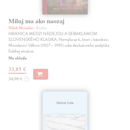
Miluj ma ako naozaj
Válek Miroslav
| Kniha
HRANICA MEDZI NÁDEJOU A SEBAKLAMOM
SLOVENSKÉHO KLASIKA. Nemýlia sa tí, ktorí v básnikovi
Miroslavovi Válkovi (1927 – 1991) vidia deziluzívneho analytika
ľudskej situácie.
Na sklade
33,85 €
34,90 €
?