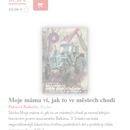
10,90 €
?
Moje máma ví, jak to ve městech chodí
Petrovič Radmila
| Kniha
Sbírka Moje máma ví, jak to ve městech chodí je mimořádným
literárním jevem současného Balkánu. V Srbsku se stala
nejprodávanější básnickou knihou posledních let a podobný ohlas
zaznamenala i v dalších…