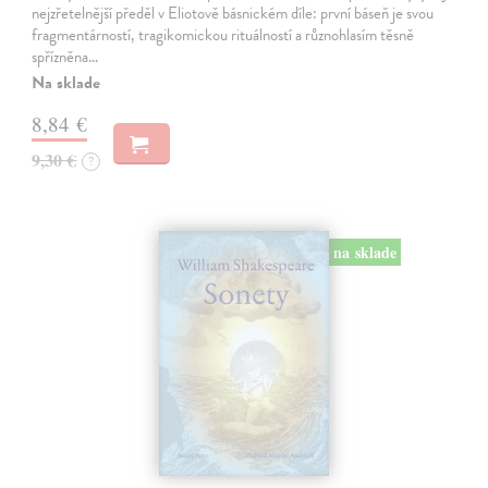
nejzřetelnější předěl v Eliotově básnickém díle: první báseň je svou
fragmentárností, tragikomickou rituálností a různohlasím těsně
spřízněna…
Na sklade
8,84 €
9,30 €
?
na sklade