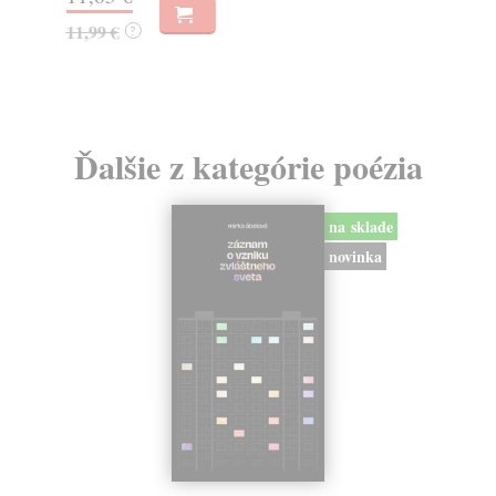
18
11,99 €
?
18
Ďalšie z kategórie poézia
na sklade
novinka