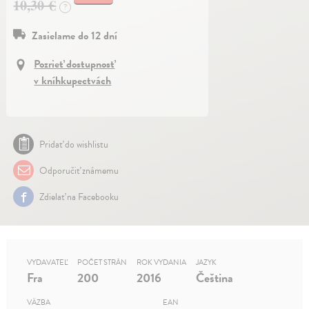
10,30 €
?
Zasielame do 12 dní
Pozrieť dostupnosť
v kníhkupectvách
Pridať do wishlistu
Odporučiť známemu
Zdielať na Facebooku
VYDAVATEĽ
POČET STRÁN
ROK VYDANIA
JAZYK
Fra
200
2016
Čeština
VÄZBA
EAN