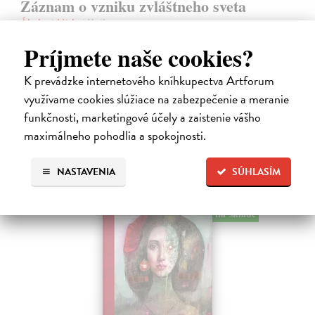
Záznam o vzniku zvláštneho sveta
Ábelová Mirka
| Kniha
Po úspešných a vypredaných básnických zbierkach Striptíz, Na!,
Príjmete naše cookies?
Básničky pre domáce paničky, Večný pocit nedele a Dom, vydáva
slovenská poetka Mirka Ábelová novú básnickú zbierku. Záznam o
K prevádzke internetového kníhkupectva Artforum
vzniku zvláštneho…
Na sklade
využívame cookies slúžiace na zabezpečenie a meranie
funkčnosti, marketingové účely a zaistenie vášho
14,31 €
maximálneho pohodlia a spokojnosti.
15,90 €
?
NASTAVENIA
SÚHLASÍM
na sklade