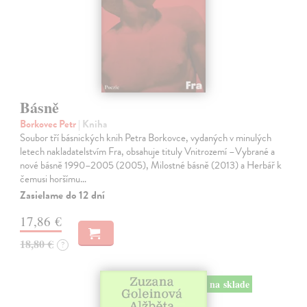
Básně
Borkovec Petr
| Kniha
Soubor tří básnických knih Petra Borkovce, vydaných v minulých
letech nakladatelstvím Fra, obsahuje tituly Vnitrozemí –Vybrané a
nové básně 1990–2005 (2005), Milostné básně (2013) a Herbář k
čemusi horšímu…
Zasielame do 12 dní
17,86 €
18,80 €
?
na sklade