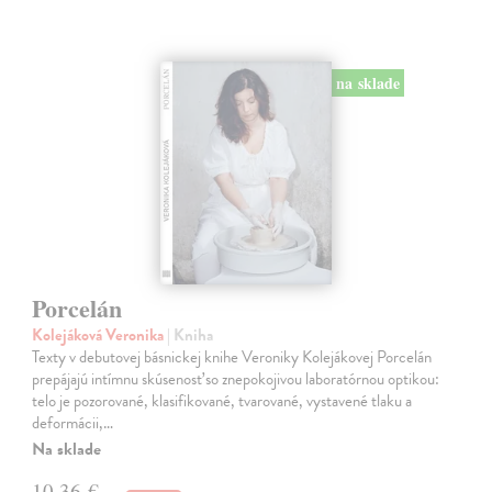
na sklade
Porcelán
Kolejáková Veronika
| Kniha
Texty v debutovej básnickej knihe Veroniky Kolejákovej Porcelán
prepájajú intímnu skúsenosť so znepokojivou laboratórnou optikou:
telo je pozorované, klasifikované, tvarované, vystavené tlaku a
deformácii,…
Na sklade
10,36 €