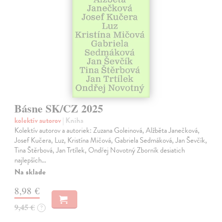
Básne SK/CZ 2025
kolektív autorov
| Kniha
Kolektív autorov a autoriek: Zuzana Goleinová, Alžběta Janečková,
Josef Kučera, Luz, Kristína Mičová, Gabriela Sedmáková, Jan Ševčík,
Tina Štěrbová, Jan Trtílek, Ondřej Novotný Zborník desiatich
najlepších…
Na sklade
8,98 €
9,45 €
?