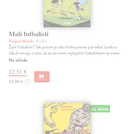
Malí futbalisti
Vešper Marek
| Kniha
Žiješ futbalom? Tak potom je táto kniha presne pre teba! Lenka a
Jakub snívajú o tom, že sa raz stanú najlepšími futbalistami na svete.
Na sklade
12,51 €
12,90 €
?
na sklade