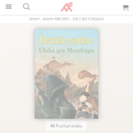
KNIHY
-
KNIHY PRE DETI
-
OD 7 DO 9 ROKOV
Prečítať ukážku