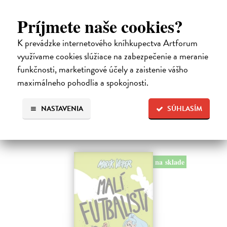
Príjmete naše cookies?
Ariol 4
K prevádzke internetového kníhkupectva Artforum
Guibert Emmanuel
| Kniha
využívame cookies slúžiace na zabezpečenie a meranie
PEŤULA je krásna a ako pekne vonia! Ariol sedí v triede rovno za ňou
funkčnosti, marketingové účely a zaistenie vášho
a vo svojich myšlienkach ju zasýpa komplimentami. Dokonca si
predstavuje, ako jej hovorí, že ju miluje.
maximálneho pohodlia a spokojnosti.
Na sklade
17,10 €
NASTAVENIA
SÚHLASÍM
18,00 €
?
na sklade