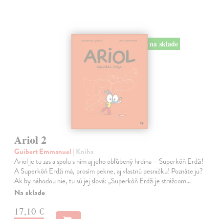
na sklade
Ariol 2
Guibert Emmanuel
| Kniha
Ariol je tu zas a spolu s ním aj jeho obľúbený hrdina – Superkôň Erdži!
A Superkôň Erdži má, prosím pekne, aj vlastnú pesničku! Poznáte ju?
Ak by náhodou nie, tu sú jej slová: „Superkôň Erdži je strážcom…
Na sklade
17,10 €