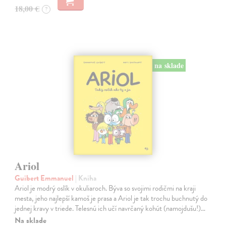
18,00 €
?
na sklade
Ariol
Guibert Emmanuel
| Kniha
Ariol je modrý oslík v okuliaroch. Býva so svojimi rodičmi na kraji
mesta, jeho najlepší kamoš je prasa a Ariol je tak trochu buchnutý do
jednej kravy v triede. Telesnú ich učí navrčaný kohút (namojdušu!)…
Na sklade