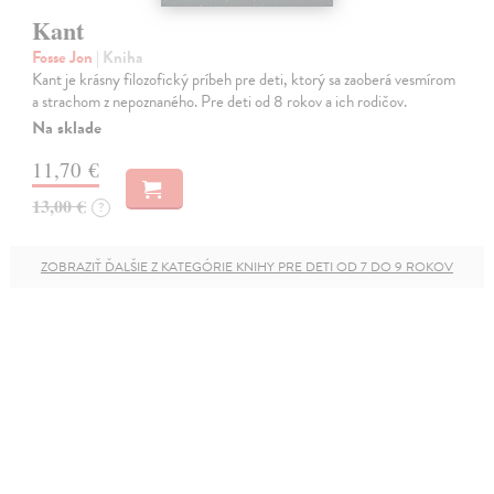
Kant
Fosse Jon
| Kniha
Kant je krásny filozofický príbeh pre deti, ktorý sa zaoberá vesmírom
a strachom z nepoznaného. Pre deti od 8 rokov a ich rodičov.
Na sklade
11,70 €
13,00 €
?
ZOBRAZIŤ ĎALŠIE Z KATEGÓRIE KNIHY PRE DETI OD 7 DO 9 ROKOV