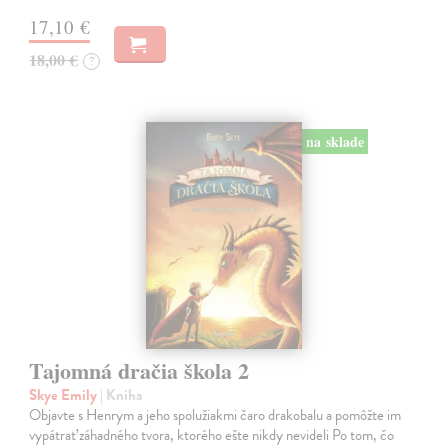
17,10 €
18,00 €
?
na sklade
Tajomná dračia škola 2
Skye Emily
| Kniha
Objavte s Henrym a jeho spolužiakmi čaro drakobalu a pomôžte im
vypátrať záhadného tvora, ktorého ešte nikdy nevideli Po tom, čo