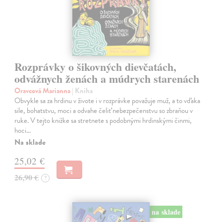
Rozprávky o šikovných dievčatách,
odvážnych ženách a múdrych starenách
Oravcová Marianna
| Kniha
Obvykle sa za hrdinu v živote i v rozprávke považuje muž, a to vďaka
sile, bohatstvu, moci a odvahe čeliť nebezpečenstvu so zbraňou v
ruke. V tejto knižke sa stretnete s podobnými hrdinskými činmi,
hoci…
Na sklade
25,02 €
26,90 €
?
na sklade