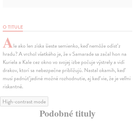
O TITULE
A
le ako len získa šieste semienko, keď nemôže odísť z
hradu? A vrchol všetkého je, že v Samarade sa začal hon na
Kuriela a Kale cez okno vo svojej izbe počuje výstrely a vidí
drakov, ktorí sa nebezpečne približujú. Nastal okamih, keď
musí padnúť jediné možné rozhodnutie, aj keď vie, že je veľmi
riskantné.
High-contrast mode
Podobné tituly