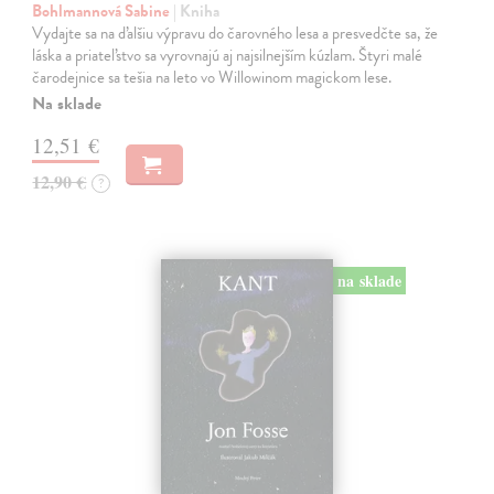
Bohlmannová Sabine
| Kniha
Vydajte sa na ďalšiu výpravu do čarovného lesa a presvedčte sa, že
láska a priateľstvo sa vyrovnajú aj najsilnejším kúzlam. Štyri malé
čarodejnice sa tešia na leto vo Willowinom magickom lese.
Na sklade
12,51 €
12,90 €
?
na sklade