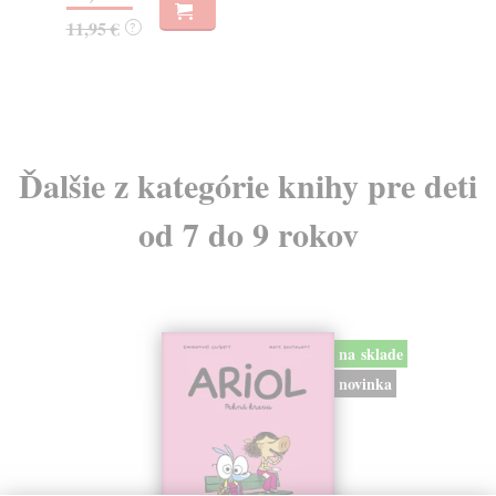
9,60 €
18
9,90 €
18
?
Ďalšie z kategórie knihy pre deti
od 7 do 9 rokov
na sklade
novinka