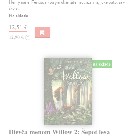
Henry našiel Fénixa, s ktorým okamžite nadviazal magické puto, sa v
škole…
Na sklade
12,51 €
12,90 €
?
na sklade
Dievča menom Willow 2: Šepot lesa