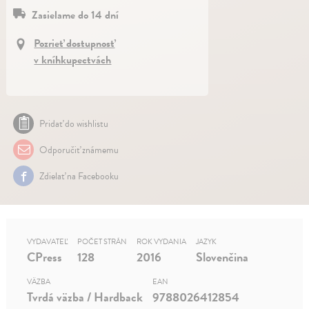
Zasielame do 14 dní
Pozrieť dostupnosť
v kníhkupectvách
Pridať do wishlistu
Odporučiť známemu
Zdielať na Facebooku
VYDAVATEĽ
POČET STRÁN
ROK VYDANIA
JAZYK
CPress
128
2016
Slovenčina
VÄZBA
EAN
Tvrdá väzba / Hardback
9788026412854