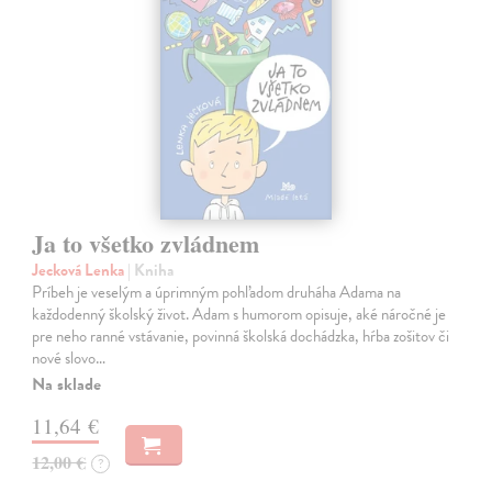
Ja to všetko zvládnem
Jecková Lenka
| Kniha
Príbeh je veselým a úprimným pohľadom druháha Adama na
každodenný školský život. Adam s humorom opisuje, aké náročné je
pre neho ranné vstávanie, povinná školská dochádzka, hŕba zošitov či
nové slovo…
Na sklade
11,64 €
12,00 €
?