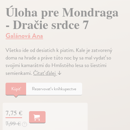
Úloha pre Mondraga
- Dračie srdce 7
Galánová Ana
Všetko ide od desiatich k piatim. Kale je zatvorený
doma na hrade a práve túto noc by sa mal vydať so
svojimi kamarátmi do Hmlistého lesa so šiestimi
semienkami.
Čítať ďalej
↓
Kúpiť
Rezervovať v kníhkupectve
7,75 €
7,99 €
?