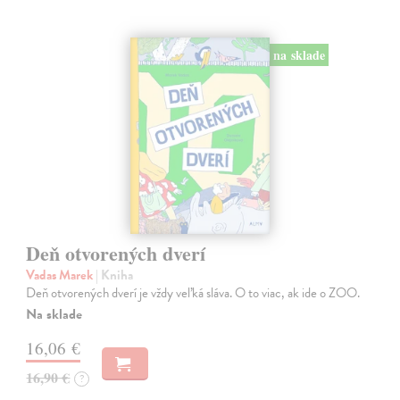
na sklade
Deň otvorených dverí
Vadas Marek
| Kniha
Deň otvorených dverí je vždy veľká sláva. O to viac, ak ide o ZOO.
Na sklade
16,06 €
16,90 €
?