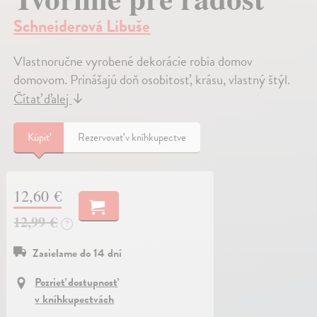
Schneiderová Libuše
Vlastnoručne vyrobené dekorácie robia domov
domovom. Prinášajú doň osobitosť, krásu, vlastný štýl.
Čítať ďalej
↓
Kúpiť
Rezervovať v kníhkupectve
12,60 €
12,99 €
?
Zasielame do 14 dní
Pozrieť dostupnosť
v kníhkupectvách