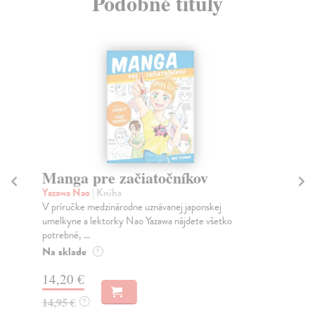
Podobné tituly
Manga pre začiatočníkov
K
Yazawa Nao
| Kniha
Fos
V príručke medzinárodne uznávanej japonskej
Kom
umelkyne a lektorky Nao Yazawa nájdete všetko
ich
potrebné, ...
Na
Na sklade
?
18
14,20 €
19
14,95 €
?