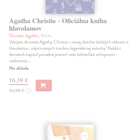
Agatha Christie - Oficiálna kniha
hlavolamov
Christie Agatha
| Kniha
Vstúpte do sveta Agathy Christie v novej zbierke zložitých rébusov a
hlavolamov, inšpirovaných tvorbou legendárnej autorky! Každá z
deviatich kapitol poriadne preverí vaše lúštiteľské schopnosti i
vedomosti…
Na sklade
16,39 €
16,90 €
?