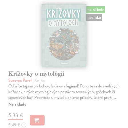
na sklade
novinka
Krížovky o mytológii
Surovec Pavol
| Kniha
Odhaľte tajomstvá bohov, hrdinov a legiend! Ponorte sa do švédskych
krížoviek plných mytologických postáv zo severských, gréckych či
japonských bájí. Precvičte si myseľ a objavte príbehy, ktoré prežili…
Na sklade
5,33 €
5,49 €
?