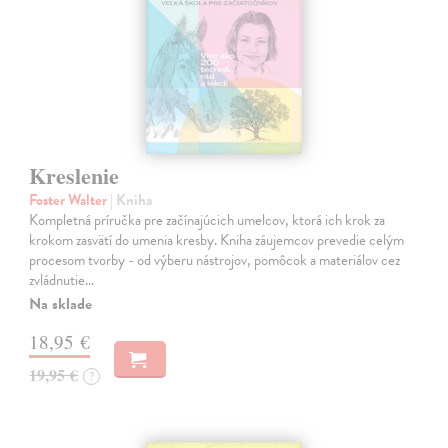
Kreslenie
Foster Walter
| Kniha
Kompletná príručka pre začínajúcich umelcov, ktorá ich krok za
krokom zasvätí do umenia kresby. Kniha záujemcov prevedie celým
procesom tvorby - od výberu nástrojov, pomôcok a materiálov cez
zvládnutie…
Na sklade
18,95 €
19,95 €
?