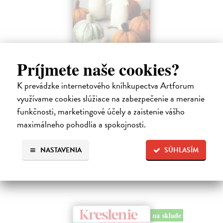
Plstenie. Návody na celý rok
Príjmete naše cookies?
Masárová Marína
| Kniha
Ponorte sa do sveta vlny a vlastnoručne vyrobených plstených
K prevádzke internetového kníhkupectva Artforum
vecičiek. Kniha obsahuje informácie o druhoch vlny a potrebných
využívame cookies slúžiace na zabezpečenie a meranie
pomôckach, taktiež podrobne popisuje základné techniky suchého
funkčnosti, marketingové účely a zaistenie vášho
plstenia.
maximálneho pohodlia a spokojnosti.
Na sklade
28,90 €
NASTAVENIA
SÚHLASÍM
na sklade