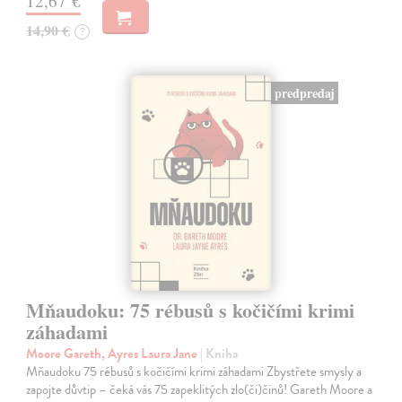
12,67 €
14,90 €
?
predpredaj
Mňaudoku: 75 rébusů s kočičími krimi
záhadami
Moore Gareth, Ayres Laura Jane
| Kniha
Mňaudoku 75 rébusů s kočičími krimi záhadami Zbystřete smysly a
zapojte důvtip – čeká vás 75 zapeklitých zlo(či)činů! Gareth Moore a