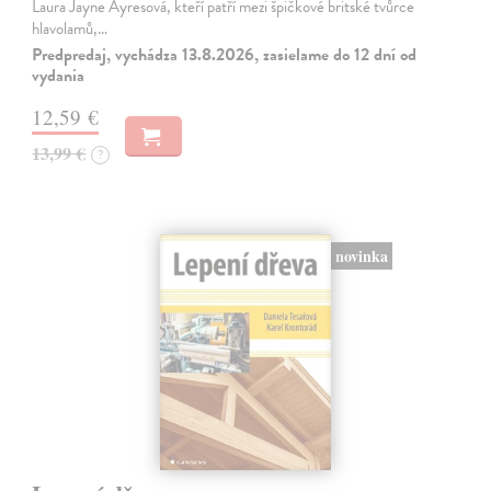
Laura Jayne Ayresová, kteří patří mezi špičkové britské tvůrce
hlavolamů,…
Predpredaj, vychádza 13.8.2026, zasielame do 12 dní od
vydania
12,59 €
13,99 €
?
novinka