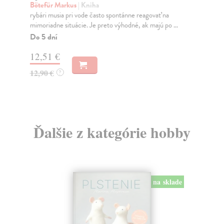
V p
Bötefür Markus
| Kniha
ume
rybári musia pri vode často spontánne reagovať na
pot
mimoriadne situácie. Je preto výhodné, ak majú po ...
Na
Do 5 dní
14
12,51 €
14
12,90 €
?
Ďalšie z kategórie hobby
na sklade