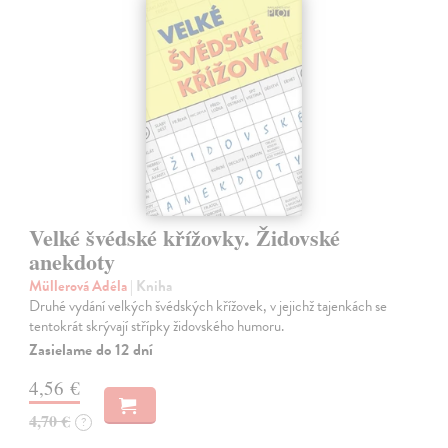
Velké švédské křížovky. Židovské
anekdoty
Müllerová Adéla
| Kniha
Druhé vydání velkých švédských křížovek, v jejichž tajenkách se
tentokrát skrývají střípky židovského humoru.
Zasielame do 12 dní
4,56 €
4,70 €
?