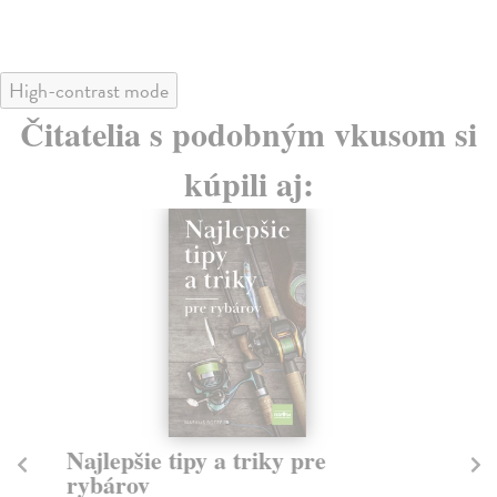
High-contrast mode
Čitatelia s podobným vkusom si
kúpili aj:
Najlepšie tipy a triky pre
M
rybárov
Ya