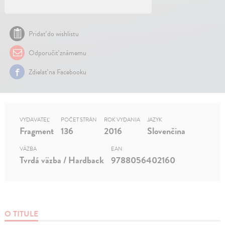
Pridať do wishlistu
Odporučiť známemu
Zdielať na Facebooku
VYDAVATEĽ
POČET STRÁN
ROK VYDANIA
JAZYK
Fragment
136
2016
Slovenčina
VÄZBA
EAN
Tvrdá väzba / Hardback
9788056402160
O TITULE