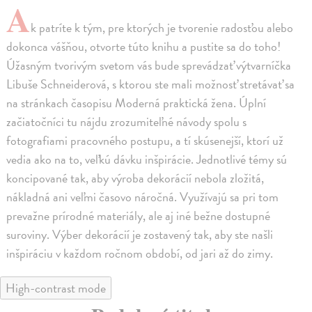
A
k patríte k tým, pre ktorých je tvorenie radosťou alebo
dokonca vášňou, otvorte túto knihu a pustite sa do toho!
Úžasným tvorivým svetom vás bude sprevádzať výtvarníčka
Libuše Schneiderová, s ktorou ste mali možnosť stretávať sa
na stránkach časopisu Moderná praktická žena. Úplní
začiatočníci tu nájdu zrozumiteľné návody spolu s
fotografiami pracovného postupu, a tí skúsenejší, ktorí už
vedia ako na to, veľkú dávku inšpirácie. Jednotlivé témy sú
koncipované tak, aby výroba dekorácií nebola zložitá,
nákladná ani veľmi časovo náročná. Využívajú sa pri tom
prevažne prírodné materiály, ale aj iné bežne dostupné
suroviny. Výber dekorácií je zostavený tak, aby ste našli
inšpiráciu v každom ročnom období, od jari až do zimy.
High-contrast mode