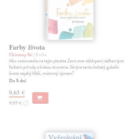
Farby života
Chinmoy Sri
| Kniha
Ako cestovatelia na tejto planéte Zemi sme obklopení nádhernými
farbami prírody a krásou stvorenia. Skrýva tento bohatý gobelín
života nejaký hlbší, vnútorný význam?
Do 5 dní
9,65 €
9,95 €
?