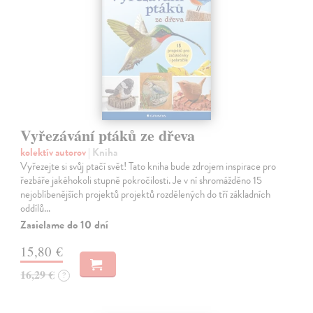
Vyřezávání ptáků ze dřeva
kolektív autorov
| Kniha
Vyřezejte si svůj ptačí svět! Tato kniha bude zdrojem inspirace pro
řezbáře jakéhokoli stupně pokročilosti. Je v ní shromážděno 15
nejoblíbenějších projektů projektů rozdělených do tří základních
oddílů…
Zasielame do 10 dní
15,80 €
16,29 €
?