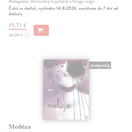
Madagaskar, Bermudský trojúhelník a Rongo rongo.
Čaká sa dotlač, vychádza 14.8.2026, zasielame do 7 dní od
dotlače
15,71 €
16,20 €
?
predpredaj
Medúza