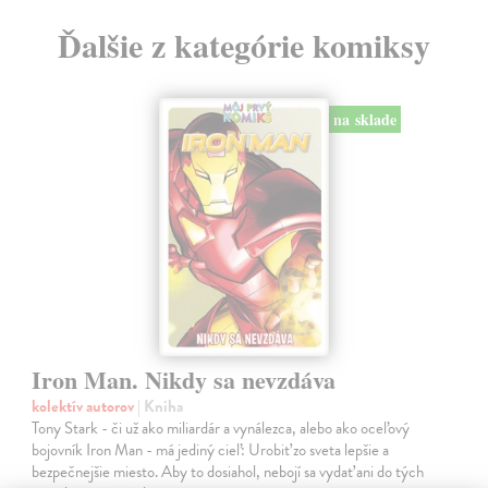
Ďalšie z kategórie komiksy
na sklade
Iron Man. Nikdy sa nevzdáva
kolektív autorov
| Kniha
Tony Stark - či už ako miliardár a vynálezca, alebo ako oceľový
bojovník Iron Man - má jediný cieľ: Urobiť zo sveta lepšie a
bezpečnejšie miesto. Aby to dosiahol, nebojí sa vydať ani do tých