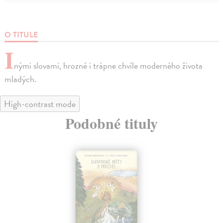
O TITULE
I
nými slovami, hrozné i trápne chvíle moderného života
mladých.
High-contrast mode
Podobné tituly