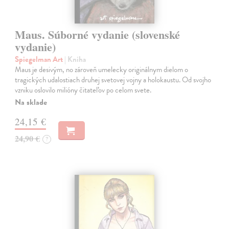
Maus. Súborné vydanie (slovenské
vydanie)
Spiegelman Art
| Kniha
Maus je desivým, no zároveň umelecky originálnym dielom o
tragických udalostiach druhej svetovej vojny a holokaustu. Od svojho
vzniku oslovilo milióny čitateľov po celom svete.
Na sklade
24,15 €
24,90 €
?