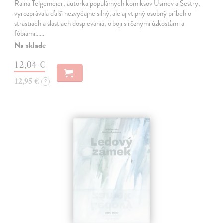
Raina Telgemeier, autorka populárnych komiksov Úsmev a Sestry,
vyrozprávala ďalší nezvyčajne silný, ale aj vtipný osobný príbeh o
strastiach a slastiach dospievania, o boji s rôznymi úzkosťami a
fóbiami...…
Na sklade
12,04 €
12,95 €
?