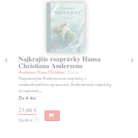
Najkrajšie rozprávky Hansa
P
Christiana Andersena
Bor
Tát
Andersen Hans Christian
| Kniha
Bor
Najznámejšie Andersenove rozprávky v
nezabudnuteľnom spracovaní. Andersenove rozprávky
Na
sú napínavé,...
18
Do 4 dní
19
23,66 €
24,90 €
?