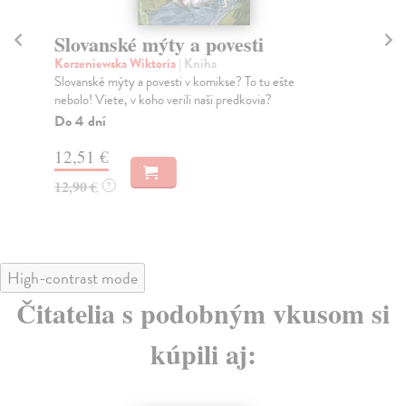
Slovanské mýty a povesti
N
Korzeniewska Wiktoria
| Kniha
Te
Slovanské mýty a povesti v komikse? To tu ešte
Rai
nebolo! Viete, v koho verili naši predkovia?
Úsm
Do 4 dní
Na
12,51 €
12
12,90 €
12
?
High-contrast mode
Čitatelia s podobným vkusom si
kúpili aj: