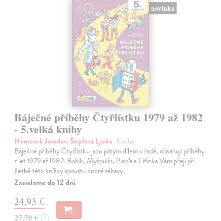
novinka
Báječné příběhy Čtyřlístku 1979 až 1982
- 5.velká knihy
Němeček Jaroslav, Štíplová Ljuba
| Kniha
Báječné příběhy Čtyřlístku jsou pátým dílem v řadě, obsahují příběhy
z let 1979 až 1982. Bobík, Myšpulín, Pinďa a Fifinka Vám přejí při
četbě této knížky spoustu dobré zábavy.
Zasielame do 12 dní
24,93 €
27,70 €
?