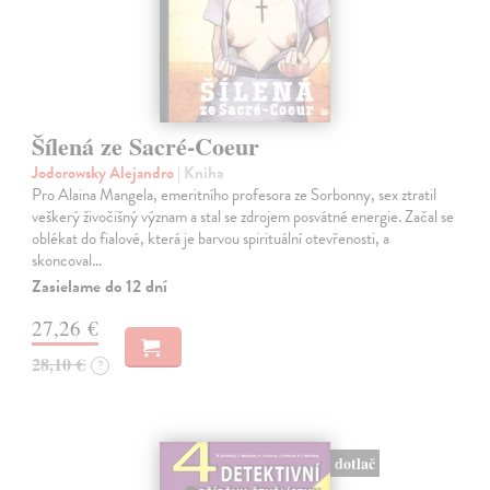
Šílená ze Sacré-Coeur
Jodorowsky Alejandro
| Kniha
Pro Alaina Mangela, emeritního profesora ze Sorbonny, sex ztratil
veškerý živočišný význam a stal se zdrojem posvátné energie. Začal se
oblékat do fialové, která je barvou spirituální otevřenosti, a
skoncoval…
Zasielame do 12 dní
27,26 €
28,10 €
?
dotlač