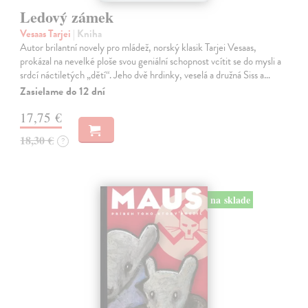
Ledový zámek
Vesaas Tarjei
| Kniha
Autor brilantní novely pro mládež, norský klasik Tarjei Vesaas,
prokázal na nevelké ploše svou geniální schopnost vcítit se do mysli a
srdcí náctiletých „dětí“. Jeho dvě hrdinky, veselá a družná Siss a…
Zasielame do 12 dní
17,75 €
18,30 €
?
na sklade