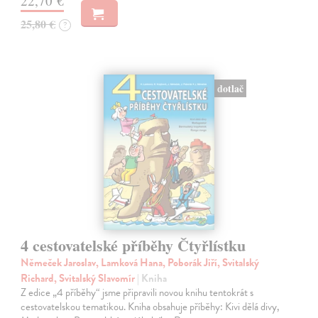
22,70 €
25,80 €
?
dotlač
4 cestovatelské příběhy Čtyřlístku
Němeček Jaroslav, Lamková Hana, Poborák Jiří, Svitalský
Richard, Svitalský Slavomír
| Kniha
Z edice „4 příběhy“ jsme připravili novou knihu tentokrát s
cestovatelskou tematikou. Kniha obsahuje příběhy: Kivi dělá divy,