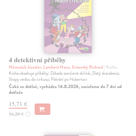
4 detektivní příběhy
Němeček Jaroslav, Lamková Hana, Svitavský Richard
| Kniha
Kniha obsahuje příběhy: Záhada zamčené skříně; Zlatý skarabeus;
Stopy vedou do cirkusu; Pátrání po Hubertovi
Čaká sa dotlač, vychádza 14.8.2026, zasielame do 7 dní od
dotlače
15,71 €
16,20 €
?