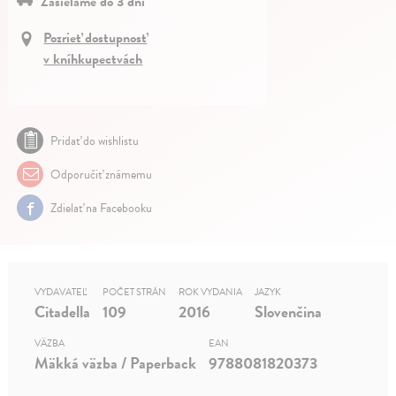
Zasielame do 3 dní
Pozrieť dostupnosť
v kníhkupectvách
Pridať do wishlistu
Odporučiť známemu
Zdielať na Facebooku
VYDAVATEĽ
POČET STRÁN
ROK VYDANIA
JAZYK
Citadella
109
2016
Slovenčina
VÄZBA
EAN
Mäkká väzba / Paperback
9788081820373