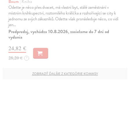
Boum
| Kniha
Odette je něco přes dvacet, má vlastní byt, stálé zaměstnání v
místním knihkupectví, roztomilého králíčka a rozhořívající se city k
jednomu ze svých zákazníků. Odette však pronásleduje něco, co vidí
jen…
Predpredaj, vychádza 10.8.2026, zasielame do 7 dní od
vydania
24,82 €
28,20 €
?
ZOBRAZIŤ ĎALŠIE Z KATEGÓRIE KOMIKSY