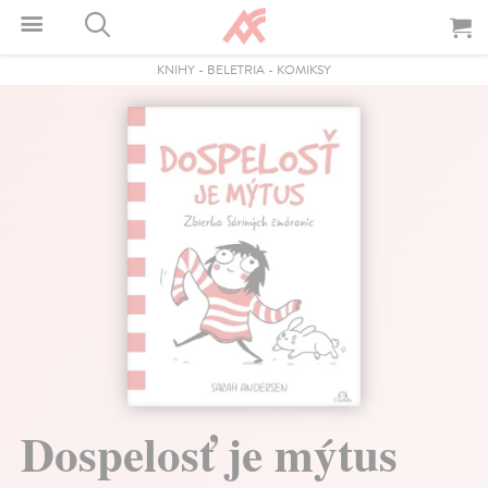
KNIHY
-
BELETRIA
-
KOMIKSY
Dospelosť je mýtus