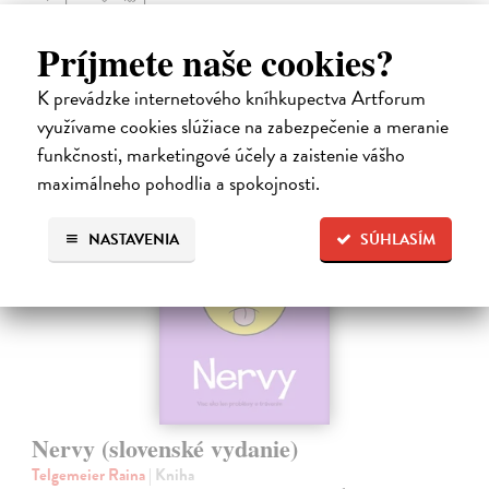
najnebezpečnejších…
Na sklade
Príjmete naše cookies?
9,45 €
K prevádzke internetového kníhkupectva Artforum
9,95 €
?
využívame cookies slúžiace na zabezpečenie a meranie
funkčnosti, marketingové účely a zaistenie vášho
maximálneho pohodlia a spokojnosti.
na sklade
NASTAVENIA
SÚHLASÍM
Nervy (slovenské vydanie)
Telgemeier Raina
| Kniha