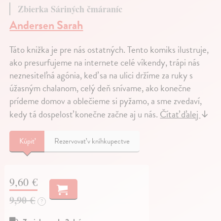
Zbierka Sáriných čmáraníc
Andersen Sarah
Táto knižka je pre nás ostatných. Tento komiks ilustruje,
ako presurfujeme na internete celé víkendy, trápi nás
neznesiteľná agónia, keď sa na ulici držíme za ruky s
úžasným chalanom, celý deň snívame, ako konečne
prídeme domov a oblečieme si pyžamo, a sme zvedaví,
kedy tá dospelosť konečne začne aj u nás.
Čítať ďalej
↓
Kúpiť
Rezervovať v kníhkupectve
9,60 €
9,90 €
?