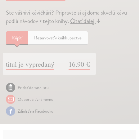
Ste vášniví kávičkári? Pripravte si aj doma skvelú kávu
podľa návodov z tejto knihy.
Čítať ďalej
↓
Kúpiť
Rezervovať v kníhkupectve
titul je vypredaný
16,90 €
Pridať do wishlistu
Odporučiť známemu
Zdielať na Facebooku