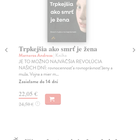
Trpkejšia ako smrť je žena
P
Marneros Andreas
| Kniha
Bor
JE TO MOŽNO NAJVÄČŠIA REVOLÚCIA
Tát
NAŠICH DNÍ: rovnocennosť a rovnoprávnosť ženy a
Bor
muža. Vojna a mier m...
Na
Zasielame do 14 dní
18
22,05 €
19
24,50 €
?