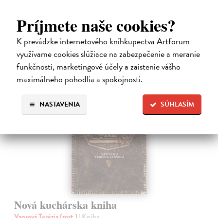
Čaká sa dotlač, vychádza 11.9.2026, zasielame do 12 dní od
dotlače
Príjmete naše cookies?
16,48 €
K prevádzke internetového kníhkupectva Artforum
16,99 €
využívame cookies slúžiace na zabezpečenie a meranie
?
funkčnosti, marketingové účely a zaistenie vášho
maximálneho pohodlia a spokojnosti.
na sklade
NASTAVENIA
SÚHLASÍM
Nová kuchárska kniha
Vansová Terézia (zost.)
| Kniha