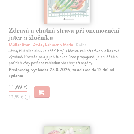
Zdravá a chutná strava při onemocnění
jater a žlučníku
Müller Sven-David, Lohmann Maria
| Kniha
Játra, žlučník a slinivka břišní hrají klíčovou roli při trávení a látkové
výměně. Protože jsou jejich funkce úzce propojené, je při léčbě a
potížích vždy potřeba zohlednit všechny tři orgány.
Predpredaj, vychádza 27.8.2026, zasielame do 12 dní od
vydania
11,69 €
12,99 €
?