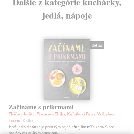
Ďalšie z kategórie kuchárky,
jedlá, nápoje
dotlač
Začíname s príkrmami
Tkáčová Judita, Pivrncová Eliška, Kuřátková Petra, Vrábelová
Tereza
| Kniha
Prvé jedlo dieťatka je preň tým najdôležitejším míľnikom. A pre
rodičov zas veľkým orieškom.