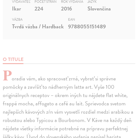
VYDAVATEĽ
POČET STRÁN
ROK VYDANIA
JAZYK
Ikar
224
2016
Slovenčina
VÄZBA
EAN
Tvrdá väzba / Hardback
9788055151489
O TITULE
P
oradia vám, ako spracovať zrná, vybrať si správne
pomôcky a zavŕšiť to nádherným latte art. Vyše 100
originálnych receptov – okrem iných tu nájdete flat white,
frappé mocha, affogato a café au lait. Sprievodca svetom
najlepších kávových zŕn vám vysvetlí rozdiel medzi arabikou a
robustou alebo Typicou a Bourbonom. V Káve na každý deň
nájdete všetky informácie potrebné na prípravu perfektnej
šálky kávy. Úvod do slovenského vydania napísal barista