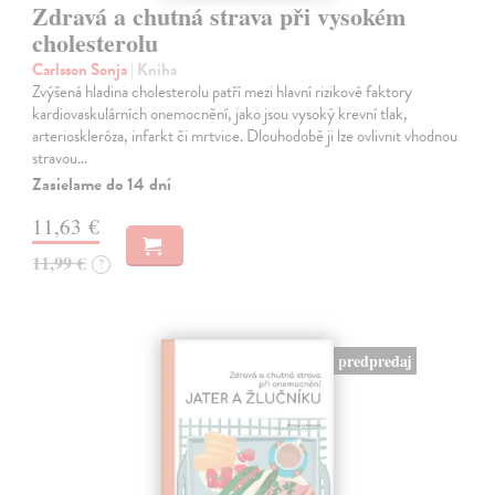
Zdravá a chutná strava při vysokém
cholesterolu
Carlsson Sonja
| Kniha
Zvýšená hladina cholesterolu patří mezi hlavní rizikové faktory
kardiovaskulárních onemocnění, jako jsou vysoký krevní tlak,
arterioskleróza, infarkt či mrtvice. Dlouhodobě ji lze ovlivnit vhodnou
stravou…
Zasielame do 14 dní
11,63 €
11,99 €
?
predpredaj