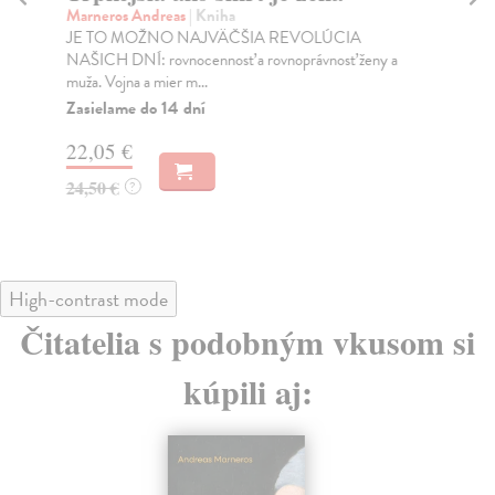
Marneros Andreas
| Kniha
Bor
JE TO MOŽNO NAJVÄČŠIA REVOLÚCIA
Tát
NAŠICH DNÍ: rovnocennosť a rovnoprávnosť ženy a
Bor
muža. Vojna a mier m...
Na
Zasielame do 14 dní
18
22,05 €
19
24,50 €
?
High-contrast mode
Čitatelia s podobným vkusom si
kúpili aj: