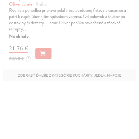
Oliver Jamie
| Kniha
Rýchla a pohodlná príprava jedál v teplovzdušnej fritéze v súčasnosti
patrí k najobľúbenejším spôsobom varenia. Od polievok a šalátov po
cestoviny či dezerty - Jamie Oliver ponúka osvedčené a zábavné
recepty,…
Na sklade
21,76 €
22,90 €
?
ZOBRAZIŤ ĎALŠIE Z KATEGÓRIE KUCHÁRKY, JEDLÁ, NÁPOJE