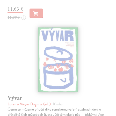
11,63 €
11,99 €
?
Vývar
Lorenz-Meyer Dagmar (ed.)
| Kniha
Čemu se můžeme přiučit díky romskému vaření a zahradničení o
přátelštějších způsobech života vůči těm okolo nás — lidským i více-