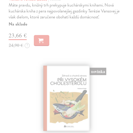
Máte pravdu, knižný trh prekypuje kuchárskymi knihami. Nová
kuchárska kniha z pera najpovolanejšej gazdinky Terézie Vansovej je
však dielom, ktoré zaručene obohatí každú domácnosť.
Na sklade
23,66 €
24,90 €
?
novinka