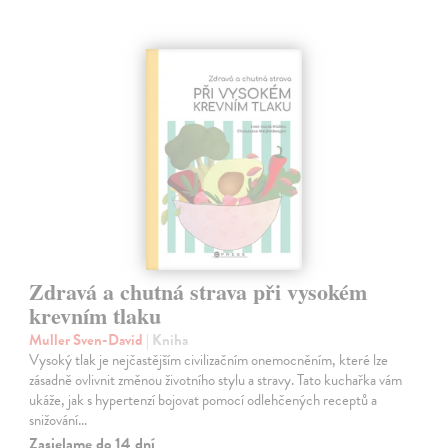
Zdravá a chutná strava při vysokém
krevním tlaku
Muller Sven-David
| Kniha
Vysoký tlak je nejčastějším civilizačním onemocněním, které lze
zásadně ovlivnit změnou životního stylu a stravy. Tato kuchařka vám
ukáže, jak s hypertenzí bojovat pomocí odlehčených receptů a
snižování…
Zasielame do 14 dní