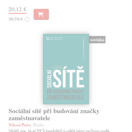
20,12 €
20,74 €
?
novinka
Sociální sítě při budování značky
zaměstnavatele
Vrbová Petra
| Kniha
Věděli jste, že až 59 % kandidátů si udělá názor na firmu podle