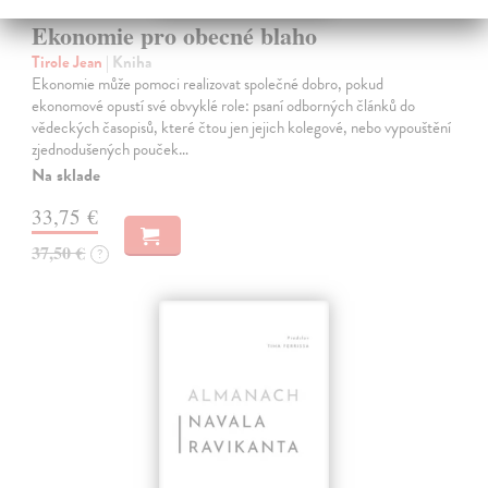
Ekonomie pro obecné blaho
Tirole Jean
| Kniha
Ekonomie může pomoci realizovat společné dobro, pokud
ekonomové opustí své obvyklé role: psaní odborných článků do
vědeckých časopisů, které čtou jen jejich kolegové, nebo vypouštění
zjednodušených pouček…
Na sklade
33,75 €
37,50 €
?