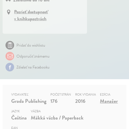
Pozrieť dostupnosť
v kníhkupectvách
Pridať do wishlistu
Odporučiť známemu
Zdielať na Facebooku
VYDAVATEĽ
POČET STRÁN
ROK VYDANIA
EDÍCIA
Grada Publishing
176
2016
Manažer
JAZYK
VÄZBA
Čeština
Mäkká väzba / Paperback
EAN