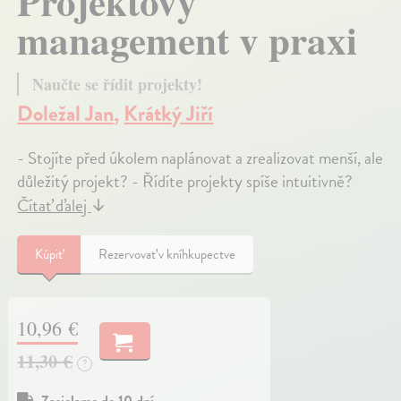
Projektový
management v praxi
Naučte se řídit projekty!
Doležal Jan
,
Krátký Jiří
- Stojíte před úkolem naplánovat a zrealizovat menší, ale
důležitý projekt? - Řídíte projekty spíše intuitivně?
Čítať ďalej
↓
Kúpiť
Rezervovať v kníhkupectve
10,96 €
11,30 €
?
Zasielame do 10 dní