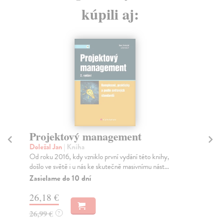
kúpili aj:
Projektový management
P
Doležal Jan
| Kniha
Svo
Od roku 2016, kdy vzniklo první vydání této knihy,
Dru
došlo ve světě i u nás ke skutečně masivnímu nást...
ma
vše
Zasielame do 10 dní
Do
26,18 €
- 2
26,99 €
?
20