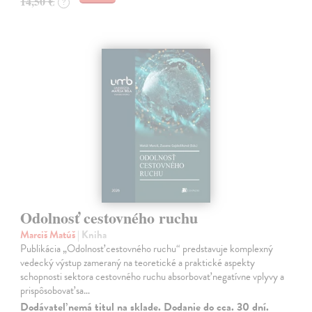
14,50 €
?
Odolnosť cestovného ruchu
Marciš Matúš
| Kniha
Publikácia „Odolnosť cestovného ruchu“ predstavuje komplexný
vedecký výstup zameraný na teoretické a praktické aspekty
schopnosti sektora cestovného ruchu absorbovať negatívne vplyvy a
prispôsobovať sa…
Dodávateľ nemá titul na sklade. Dodanie do cca. 30 dní.