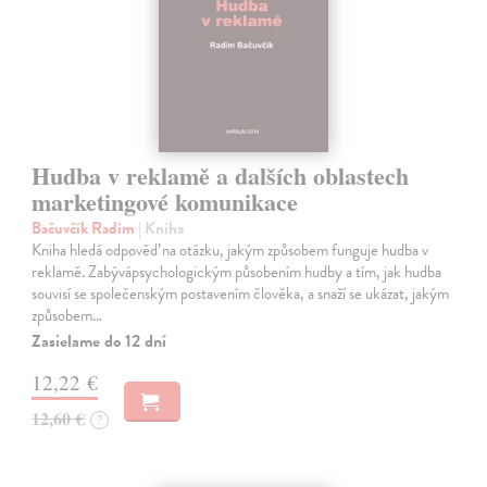
Hudba v reklamě a dalších oblastech
marketingové komunikace
Bačuvčík Radim
| Kniha
Kniha hledá odpověď na otázku, jakým způsobem funguje hudba v
reklamě. Zabývápsychologickým působením hudby a tím, jak hudba
souvisí se společenským postavením člověka, a snaží se ukázat, jakým
způsobem…
Zasielame do 12 dní
12,22 €
12,60 €
?