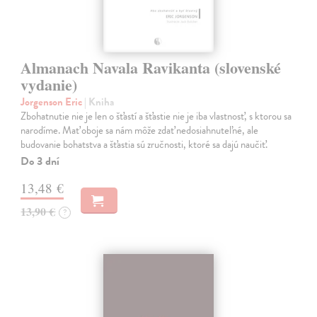
Almanach Navala Ravikanta (slovenské
vydanie)
Jorgenson Eric
| Kniha
Zbohatnutie nie je len o šťastí a šťastie nie je iba vlastnosť, s ktorou sa
narodíme. Mať oboje sa nám môže zdať nedosiahnuteľné, ale
budovanie bohatstva a šťastia sú zručnosti, ktoré sa dajú naučiť.
Do 3 dní
13,48 €
13,90 €
?