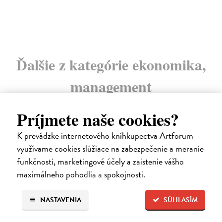
20
Ďalšie z kategórie ekonomika,
management
Príjmete naše cookies?
na sklade
K prevádzke internetového kníhkupectva Artforum
novinka
využívame cookies slúžiace na zabezpečenie a meranie
funkčnosti, marketingové účely a zaistenie vášho
maximálneho pohodlia a spokojnosti.
NASTAVENIA
SÚHLASÍM