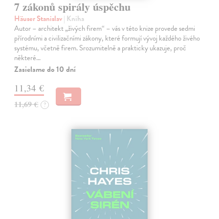
7 zákonů spirály úspěchu
Häuser Stanislav
| Kniha
Autor – architekt „živých firem“ – vás v této knize provede sedmi
přírodními a civilizačními zákony, které formují vývoj každého živého
systému, včetně firem. Srozumitelně a prakticky ukazuje, proč
některé…
Zasielame do 10 dní
11,34 €
11,69 €
?