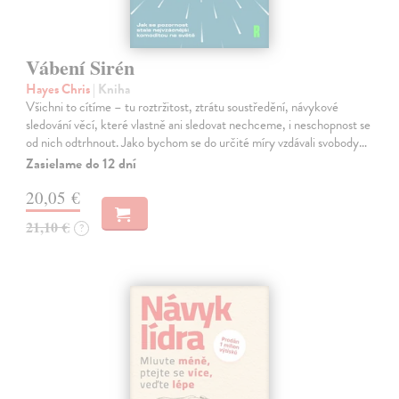
Vábení Sirén
Hayes Chris
| Kniha
Všichni to cítíme – tu roztržitost, ztrátu soustředění, návykové
sledování věcí, které vlastně ani sledovat nechceme, i neschopnost se
od nich odtrhnout. Jako bychom se do určité míry vzdávali svobody…
Zasielame do 12 dní
20,05 €
21,10 €
?