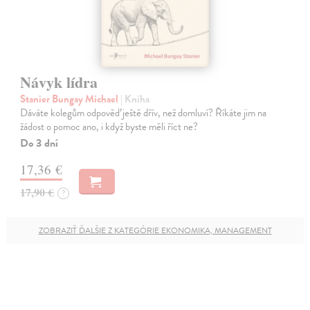
Návyk lídra
Stanier Bungay Michael
| Kniha
Dáváte kolegům odpověď ještě dřív, než domluví? Říkáte jim na
žádost o pomoc ano, i když byste měli říct ne?
Do 3 dní
17,36 €
17,90 €
?
ZOBRAZIŤ ĎALŠIE Z KATEGÓRIE EKONOMIKA, MANAGEMENT