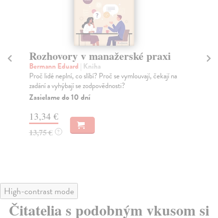
Rozhovory v manažerské praxi
C
Bermann Eduard
| Kniha
Vra
Proč lidé neplní, co slíbí? Proč se vymlouvají, čekají na
Chc
zadání a vyhýbají se zodpovědnosti?
neu
Zasielame do 10 dní
Za
13,34 €
14
13,75 €
14
?
High-contrast mode
Čitatelia s podobným vkusom si