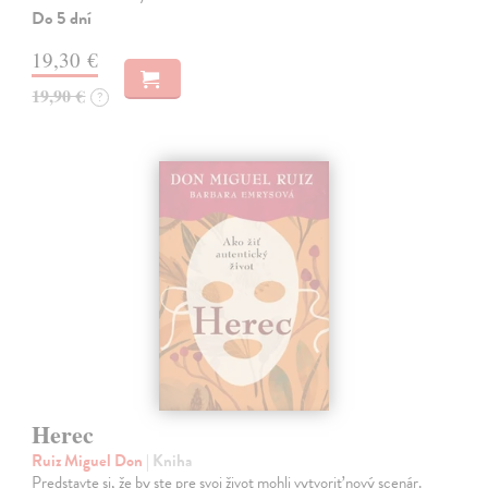
Do 5 dní
19,30 €
19,90 €
?
Herec
Ruiz Miguel Don
| Kniha
Predstavte si, že by ste pre svoj život mohli vytvoriť nový scenár.