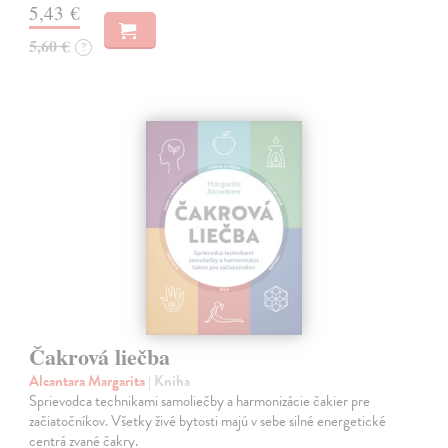
5,43 €
5,60 €
?
Čakrová liečba
Alcantara Margarita
| Kniha
Sprievodca technikami samoliečby a harmonizácie čakier pre
začiatočníkov. Všetky živé bytosti majú v sebe silné energetické
centrá zvané čakry.