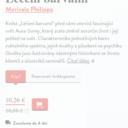
Merivale Philippa
Kniha „Léčení barvami“ před námi otevírá fascinující
svět Aura-Somy, který zcela změnil autorčin život i její
pohled na svět. Charakteristika jednotlivých barev
světelného spektra, jejich kvality a působení na psychiku
člověka jsou ilustrovány názornými historkami ze života
klientů a účastníků seminářů.
Čítať ďalej
↓
Kúpiť
Rezervovať v kníhkupectve
10,26 €
10,58 €
?
Zasielame do 4 dní