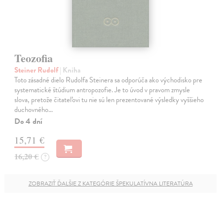
Teozofia
Steiner Rudolf
| Kniha
Toto zásadné dielo Rudolfa Steinera sa odporúča ako východisko pre
systematické štúdium antropozofie. Je to úvod v pravom zmysle
slova, pretože čitateľovi tu nie sú len prezentované výsledky vyššieho
duchovného…
Do 4 dní
15,71 €
16,20 €
?
ZOBRAZIŤ ĎALŠIE Z KATEGÓRIE ŠPEKULATÍVNA LITERATÚRA