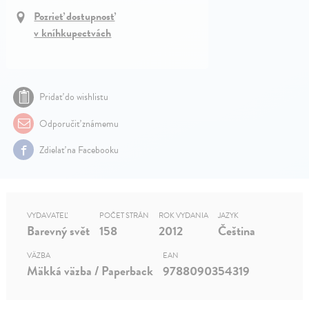
Pozrieť dostupnosť
v kníhkupectvách
Pridať do wishlistu
Odporučiť známemu
Zdielať na Facebooku
VYDAVATEĽ
POČET STRÁN
ROK VYDANIA
JAZYK
Barevný svět
158
2012
Čeština
VÄZBA
EAN
Mäkká väzba / Paperback
9788090354319