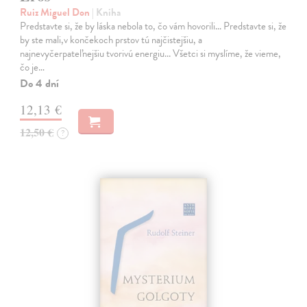
Ruiz Miguel Don
| Kniha
Predstavte si, že by láska nebola to, čo vám hovorili... Predstavte si, že
by ste mali,v končekoch prstov tú najčistejšiu, a
najnevyčerpateľnejšiu tvorivú energiu... Všetci si myslíme, že vieme,
čo je…
Do 4 dní
12,13 €
12,50 €
?