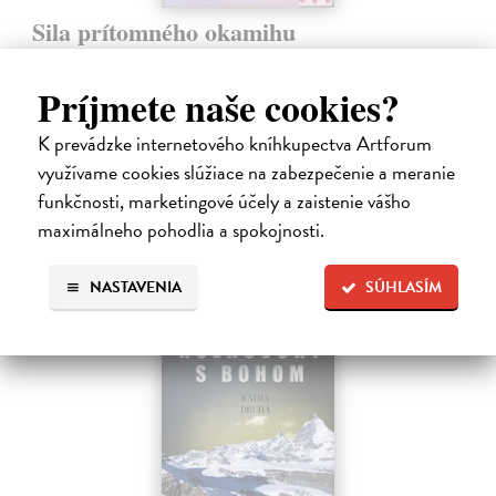
Sila prítomného okamihu
Tolle Eckhart
| Kniha
Kniha Sila prítomného okamihu je fenomén, o ktorom sa rozpráva už
Príjmete naše cookies?
od jej prvého vydania. Dnes je svetovým bestsellerom, hoci ju autor
nepísal s úmyslom nadchnúť davy, ale podeliť sa s ľuďmi o svoje
K prevádzke internetového kníhkupectva Artforum
poznanie.…
využívame cookies slúžiace na zabezpečenie a meranie
Dodávateľ nemá titul na sklade. Dodanie do cca. 30 dní.
funkčnosti, marketingové účely a zaistenie vášho
12,60 €
maximálneho pohodlia a spokojnosti.
12,99 €
?
NASTAVENIA
SÚHLASÍM