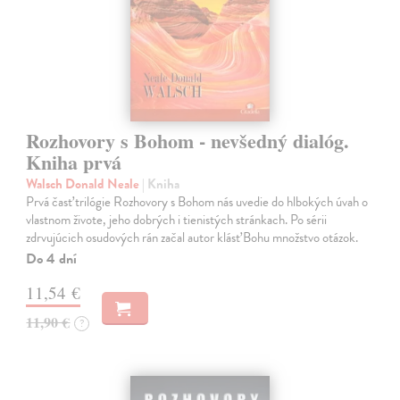
Rozhovory s Bohom - nevšedný dialóg.
Kniha prvá
Walsch Donald Neale
| Kniha
Prvá časť trilógie Rozhovory s Bohom nás uvedie do hlbokých úvah o
vlastnom živote, jeho dobrých i tienistých stránkach. Po sérii
zdrvujúcich osudových rán začal autor klásť Bohu množstvo otázok.
Do 4 dní
11,54 €
11,90 €
?