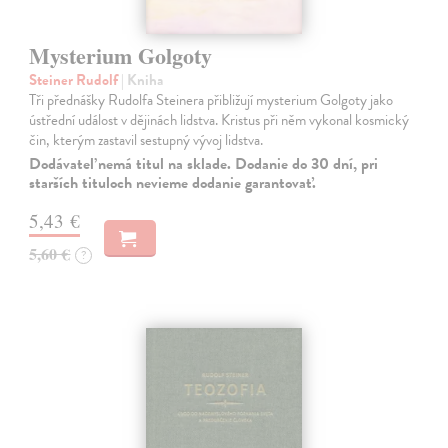
Mysterium Golgoty
Steiner Rudolf
| Kniha
Tři přednášky Rudolfa Steinera přibližují mysterium Golgoty jako
ústřední událost v dějinách lidstva. Kristus při něm vykonal kosmický
čin, kterým zastavil sestupný vývoj lidstva.
Dodávateľ nemá titul na sklade. Dodanie do 30 dní, pri
starších tituloch nevieme dodanie garantovať.
5,43 €
5,60 €
?