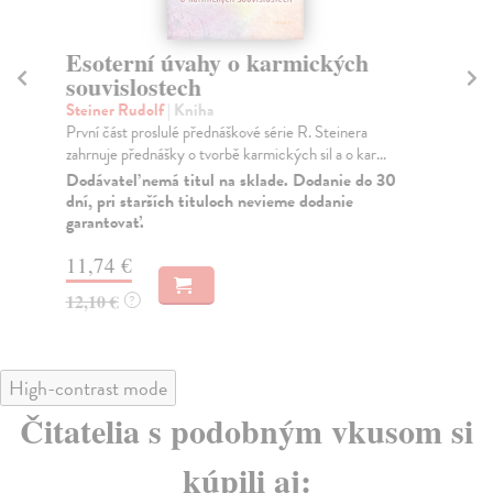
Esoterní úvahy o karmických
Čl
souvislostech
St
Za 
Steiner Rudolf
| Kniha
se 
První část proslulé přednáškové série R. Steinera
zahrnuje přednášky o tvorbě karmických sil a o kar...
Za
Dodávateľ nemá titul na sklade. Dodanie do 30
14
dní, pri starších tituloch nevieme dodanie
garantovať.
14
11,74 €
12,10 €
?
High-contrast mode
Čitatelia s podobným vkusom si
kúpili aj: