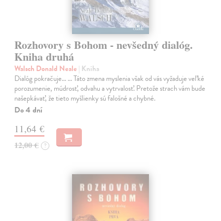
Rozhovory s Bohom - nevšedný dialóg.
Kniha druhá
Walsch Donald Neale
| Kniha
Dialóg pokračuje... ... Táto zmena myslenia však od vás vyžaduje veľké
porozumenie, múdrosť, odvahu a vytrvalosť. Pretože strach vám bude
našepkávať, že tieto myšlienky sú falošné a chybné.
Do 4 dní
11,64 €
12,00 €
?