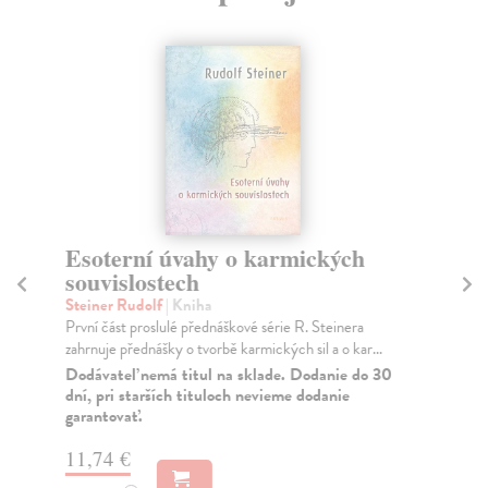
Esoterní úvahy o karmických
N
souvislostech
Be
Aut
Steiner Rudolf
| Kniha
pyr
První část proslulé přednáškové série R. Steinera
zahrnuje přednášky o tvorbě karmických sil a o kar...
Za
Dodávateľ nemá titul na sklade. Dodanie do 30
13
dní, pri starších tituloch nevieme dodanie
garantovať.
14
11,74 €