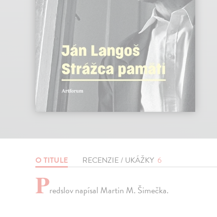
O TITULE
RECENZIE / UKÁŽKY
6
P
redslov napísal Martin M. Šimečka.