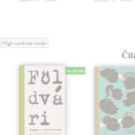
High-contrast mode
Čit
na sklade