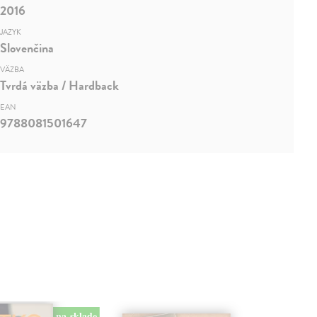
2016
JAZYK
Slovenčina
VÄZBA
Tvrdá väzba / Hardback
EAN
9788081501647
na sklade