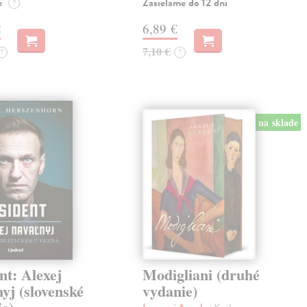
e
Zasielame do 12 dní
?
€
6,89 €
7,10 €
?
?
na sklade
nt: Alexej
Modigliani (druhé
yj (slovenské
vydanie)