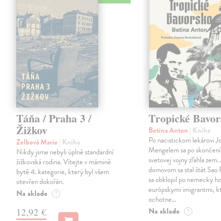
Táňa / Praha 3 /
Tropické Bavor
Žižkov
Betina Anton
| Kniha
Po nacistickom lekárovi J
Zelbová Marie
| Kniha
Mengelem sa po skončení
Nikdy jsme nebyli úplně standardní
svetovej vojny zľahla zem.
žižkovská rodina. Vítejte v mámině
domovom sa stal štát Sao 
bytě 4. kategorie, který byl všem
sa obklopil po nemecky ho
otevřen dokořán.
európskymi imigrantmi, k
Na sklade
?
ochotne…
Na sklade
12,92 €
?