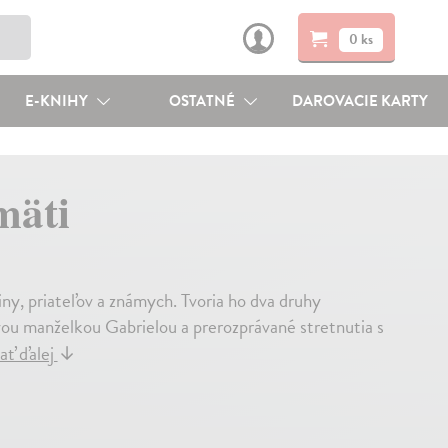
0 ks
E-KNIHY
OSTATNÉ
DAROVACIE KARTY
mäti
iny, priateľov a známych. Tvoria ho dva druhy
vou manželkou Gabrielou a prerozprávané stretnutia s
ať ďalej
↓