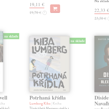
Na sklad
19,11 €
22,33 
19,70 €
?
23,50 €
na sklade
na sklade
well
Potrhaná křídla
Diside
Navaľn
niha
Lumberg Kiba
| Kniha
velikánů
Třináctiletá Memesa utekla z