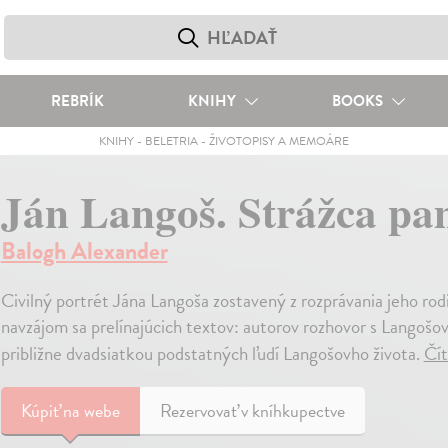
REBRÍK
KNIHY
BOOKS
KNIHY
-
BELETRIA
-
ŽIVOTOPISY A MEMOÁRE
Ján Langoš. Strážca pa
Balogh Alexander
Civilný portrét Jána Langoša zostavený z rozprávania jeho rod
navzájom sa prelínajúcich textov: autorov rozhovor s Langošo
približne dvadsiatkou podstatných ľudí Langošovho života.
Čít
Kúpiť
na webe
Rezervovať v kníhkupectve