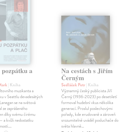
j pozpátku a
Na cestách s Jiřím
Černým
Mark
| Kniha
Sedláček Petr
| Kniha
ltovního muzikanta a
Významný český publicista Jiří
ku v Seattlu devadesátých
Černý (1936-2023) po desetiletí
 Lanegan se na světová
formoval hudební vkus několika
al ze zaprášeného
generací. Proslul poslechovými
jen díky svému čirému
pořady, kde erudovaně a zároveň
— a kvůli nedostatku
srozumitelně uváděl posluchače do
ností.…
světa hlavně…