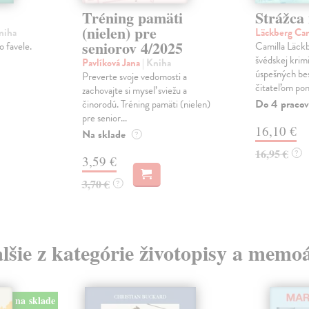
Tréning pamäti
Strážca
(nielen) pre
niha
Läckberg Ca
seniorov 4/2025
o favele.
Camilla Läckb
švédskej krimi
Pavlíková Jana
| Kniha
úspešných bes
Preverte svoje vedomosti a
čitateľom pon
zachovajte si myseľ sviežu a
Do 4 pracov
činorodú. Tréning pamäti (nielen)
pre senior...
16,10 €
Na sklade
?
16,95 €
?
3,59 €
3,70 €
?
lšie z kategórie životopisy a memo
na sklade