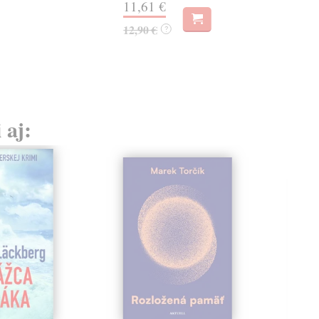
11,61 €
11,
12,90 €
?
 aj: