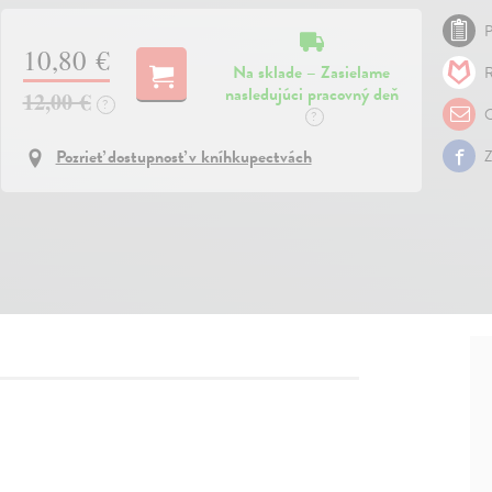
P
10,80 €
Na sklade – Zasielame
R
nasledujúci pracovný deň
12,00 €
?
O
?
Pozrieť dostupnosť v kníhkupectvách
Z