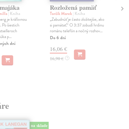
 majáka
Rozložená pamäť
Vy
pa
milla
| Kniha
Torčík Marek
| Kniha
erg je kráľovnou
„Zabudnúť je často zložitejšie, ako
Oh
. Po šiestich
si pamätať.“ O 3:37 zobudí hrdinu
Mara
tselleroch
románu telefón a nočný rozhov...
časo
úka p...
pauz
Do 6 dní
po z
ných dní
16,06 €
Na 
16,90 €
?
22
áre
na sklade