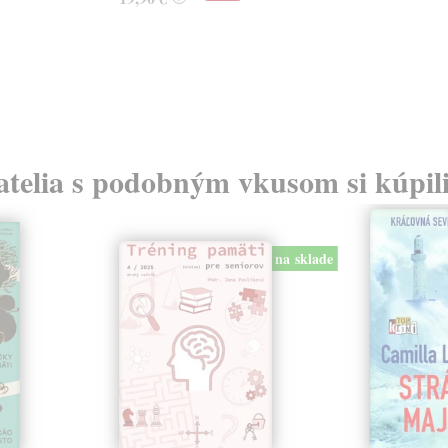
atelia s podobným vkusom si kúpili
na sklade