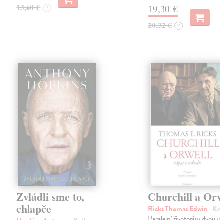
13,60 €
19,30 €
?
20,32 €
?
Zvládli sme to,
Churchill a Or
chlapče
Ricks Thomas Edwin
| K
Paralelní životopisy dvou 