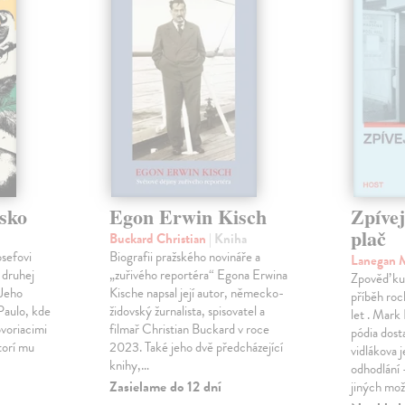
sko
Egon Erwin Kisch
Zpíve
plač
Buckard Christian
| Kniha
osefovi
Biografii pražského novináře a
Lanegan 
 druhej
„zuřivého reportéra“ Egona Erwina
Zpověď ku
 Jeho
Kische napsal její autor, německo-
příběh roc
Paulo, kde
židovský žurnalista, spisovatel a
let . Mark
voriacimi
filmař Christian Buckard v roce
pódia dost
torí mu
2023. Také jeho dvě předcházející
vidlákova 
knihy,…
odhodlání 
Zasielame do 12 dní
jiných mož