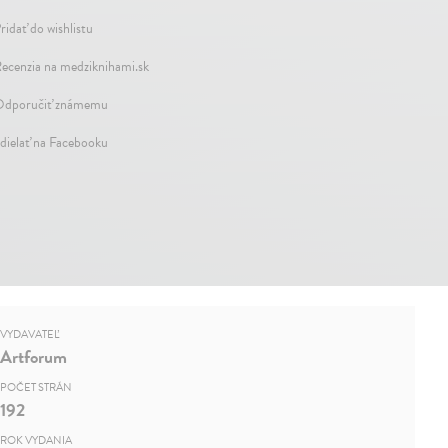
ridať do wishlistu
ecenzia na medziknihami.sk
dporučiť známemu
dielať na Facebooku
VYDAVATEĽ
Artforum
POČET STRÁN
192
ROK VYDANIA