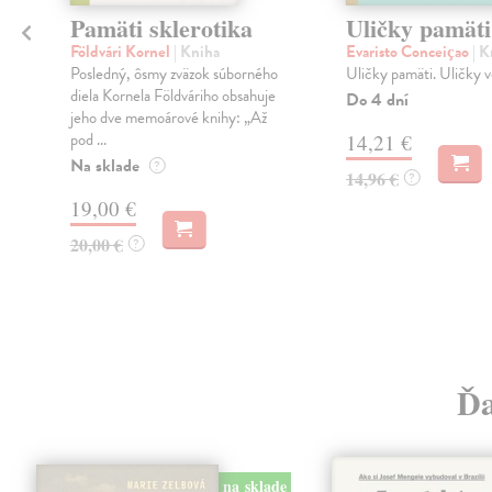
Pamäti sklerotika
Uličky pamäti
Földvári Kornel
| Kniha
Evaristo Conceiçao
| K
Posledný, ôsmy zväzok súborného
Uličky pamäti. Uličky v
diela Kornela Földváriho obsahuje
Do 4 dní
jeho dve memoárové knihy: „Až
pod ...
14,21 €
Na sklade
?
14,96 €
?
19,00 €
20,00 €
?
Ďa
na sklade