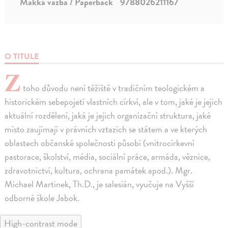
Mäkká väzba / Paperback
9788026211167
O TITULE
Z
toho důvodu není těžiště v tradičním teologickém a
historickém sebepojetí vlastních církví, ale v tom, jaké je jejich
aktuální rozdělení, jaká je jejich organizační struktura, jaké
místo zaujímají v právních vztazích se státem a ve kterých
oblastech občanské společnosti působí (vnitrocírkevní
pastorace, školství, média, sociální práce, armáda, věznice,
zdravotnictví, kultura, ochrana památek apod.). Mgr.
Michael Martinek, Th.D., je salesián, vyučuje na Vyšší
odborné škole Jabok.
High-contrast mode