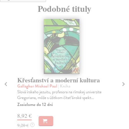
Podobné tituly
Křesťanství a moderní kultura
K
Gallagher Michael Paul
| Kniha
Fr
Slová írskeho jezuitu, profesora na rímskej univerzite
Ben
Gregoriana, môže s úžitkom čítať široké spekt...
řad
zku
Zasielame do 12 dní
Na
8,92 €
8,
9,20 €
?