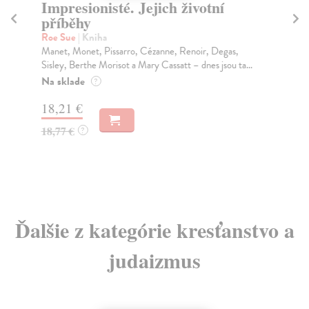
Impresionisté. Jejich životní
Pl
příběhy
k
Roe Sue
| Kniha
Ka
Manet, Monet, Pissarro, Cézanne, Renoir, Degas,
Plo
Sisley, Berthe Morisot a Mary Cassatt – dnes jsou ta...
let
Na sklade
Za
?
18,21 €
10
18,77 €
11
?
Ďalšie z kategórie kresťanstvo a
judaizmus