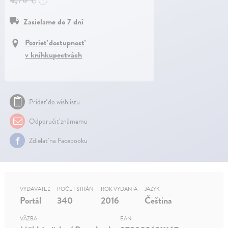
?
Zasielame do 7 dní
Pozrieť dostupnosť
v kníhkupectvách
Pridať do wishlistu
Odporučiť známemu
Zdielať na Facebooku
VYDAVATEĽ
POČET STRÁN
ROK VYDANIA
JAZYK
Portál
340
2016
Čeština
VÄZBA
EAN