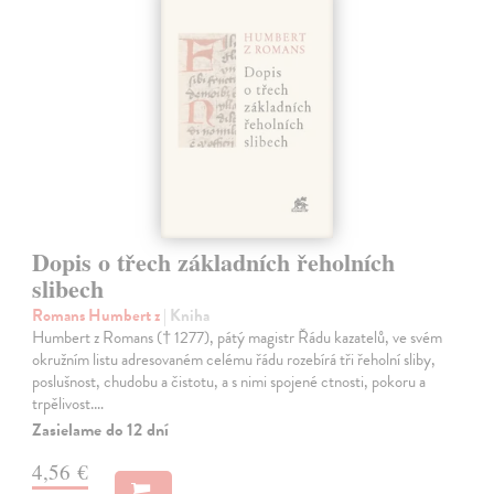
Dopis o třech základních řeholních
slibech
Romans Humbert z
| Kniha
Humbert z Romans († 1277), pátý magistr Řádu kazatelů, ve svém
okružním listu adresovaném celému řádu rozebírá tři řeholní sliby,
poslušnost, chudobu a čistotu, a s nimi spojené ctnosti, pokoru a
trpělivost.…
Zasielame do 12 dní
4,56 €