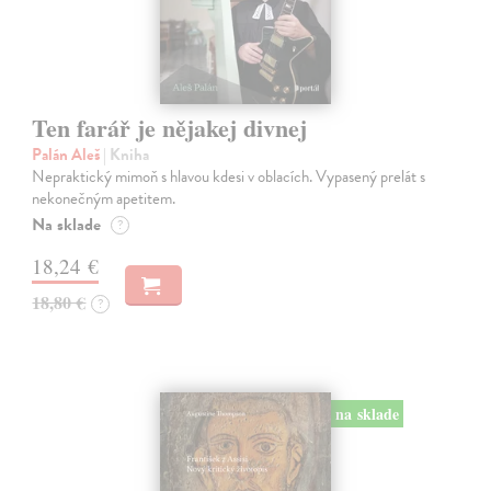
Ten farář je nějakej divnej
Palán Aleš
| Kniha
Nepraktický mimoň s hlavou kdesi v oblacích. Vypasený prelát s
nekonečným apetitem.
Na sklade
?
18,24 €
18,80 €
?
na sklade