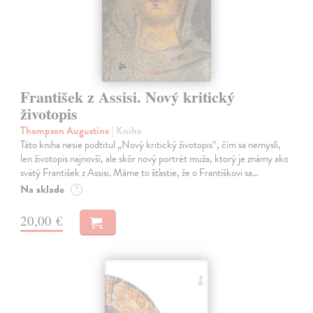
František z Assisi. Nový kritický
životopis
Thompson Augustine
| Kniha
Táto kniha nesie podtitul „Nový kritický životopis“, čím sa nemyslí,
len životopis najnovší, ale skôr nový portrét muža, ktorý je známy ako
svätý František z Assisi. Máme to šťastie, že o Františkovi sa…
Na sklade
?
20,00 €