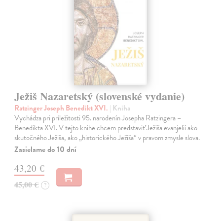
Ježiš Nazaretský (slovenské vydanie)
Ratzinger Joseph Benedikt XVI.
| Kniha
Vychádza pri príležitosti 95. narodenín Josepha Ratzingera –
Benedikta XVI. V tejto knihe chcem predstaviť Ježiša evanjelií ako
skutočného Ježiša, ako „historického Ježiša“ v pravom zmysle slova.
Zasielame do 10 dní
43,20 €
45,00 €
?