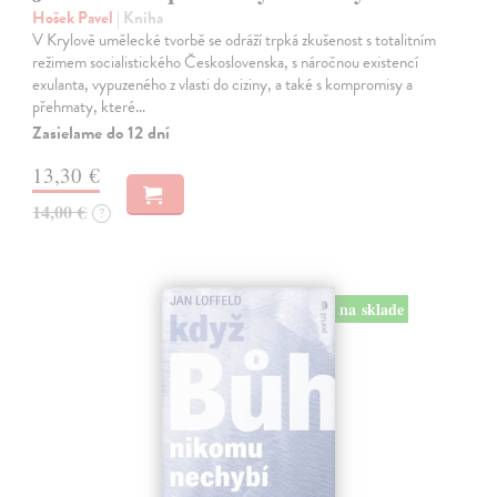
Hošek Pavel
| Kniha
V Krylově umělecké tvorbě se odráží trpká zkušenost s totalitním
režimem socialistického Československa, s náročnou existencí
exulanta, vypuzeného z vlasti do ciziny, a také s kompromisy a
přehmaty, které…
Zasielame do 12 dní
13,30 €
14,00 €
?
na sklade