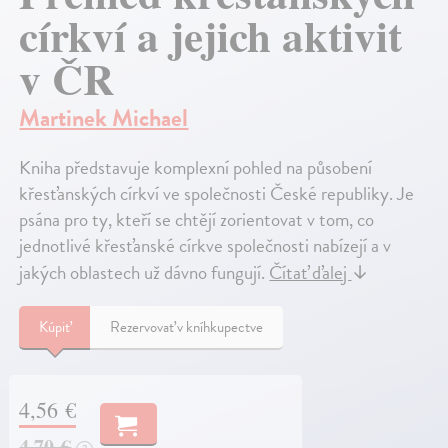
církví a jejich aktivit
v ČR
Martinek Michael
Kniha představuje komplexní pohled na působení
křesťanských církví ve společnosti České republiky. Je
psána pro ty, kteří se chtějí zorientovat v tom, co
jednotlivé křesťanské církve společnosti nabízejí a v
jakých oblastech už dávno fungují.
Čítať ďalej
↓
Kúpiť
Rezervovať v kníhkupectve
4,56 €
4,70 €