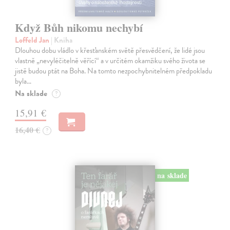
Když Bůh nikomu nechybí
Loffeld Jan
| Kniha
Dlouhou dobu vládlo v křesťanském světě přesvědčení, že lidé jsou
vlastně „nevyléčitelně věřící“ a v určitém okamžiku svého života se
jistě budou ptát na Boha. Na tomto nezpochybnitelném předpokladu
byla…
Na sklade
?
15,91 €
16,40 €
?
na sklade