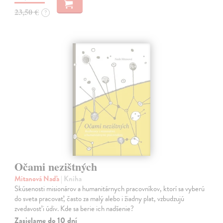
23,50 €
?
Očami nezištných
Mitanová Naďa
| Kniha
Skúsenosti misionárov a humanitárnych pracovníkov, ktorí sa vyberú
do sveta pracovať, často za malý alebo i žiadny plat, vzbudzujú
zvedavosť i údiv. Kde sa berie ich nadšenie?
Zasielame do 10 dní