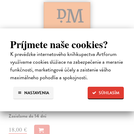
Príjmete naše cookies?
K prevádzke internetového kníhkupectva Artforum
využívame cookies slúžiace na zabezpečenie a meranie
Dominik Mokoš OFM (1718-1776) a jeho
funkčnosti, marketingové účely a zaistenie vášho
kazateľská tvorba
maximálneho pohodlia a spokojnosti.
Škovierová Angela
| Kniha
Ide o titul, ktorým naše vydavateľstvo pokračuje v mapovaní
NASTAVENIA
SÚHLASÍM
františkánskeho príspevku k našej kultúre. Františkán Dominik
Mokoš patril medzi najplodnejších a najpozoruhodnejších slovenských
autorov homiletickej…
Zasielame do 14 dní
18,00 €