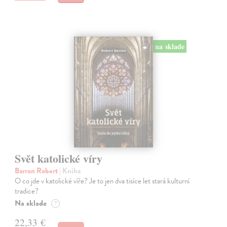
na sklade
Svět katolické víry
Barron Robert
| Kniha
O co jde v katolické víře? Je to jen dva tisíce let stará kulturní
tradice?
Na sklade
?
22,33 €