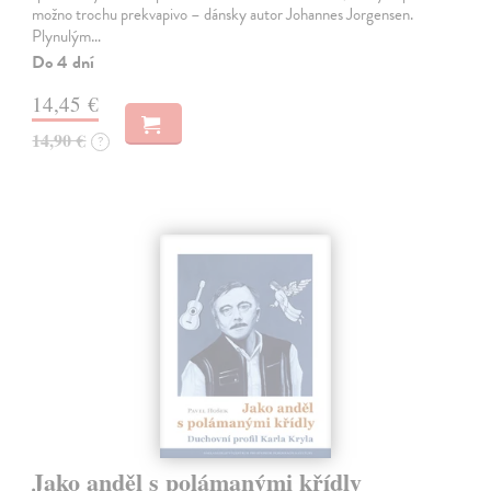
možno trochu prekvapivo – dánsky autor Johannes Jorgensen.
Plynulým…
Do 4 dní
14,45 €
14,90 €
?
Jako anděl s polámanými křídly