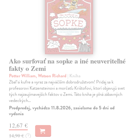
Ako surfovať na sopke a iné neuveriteľné
fakty o Zemi
Potter William, Watson Richard
| Kniha
Zbaľ si kufre a vyraz za najväčším dobrodružstvom! Pridaj sa k
profesorovi Katzensteinovi a morčaťu Krištofovi, ktorí objavujú svet
tých najzaujímavejších faktov o Zemi. Táto kniha je plná zábavných
vedeckých…
Predpredaj, vychádza 11.8.2026, zasielame do 5 dní od
vydania
12,67 €
14,90 €
?