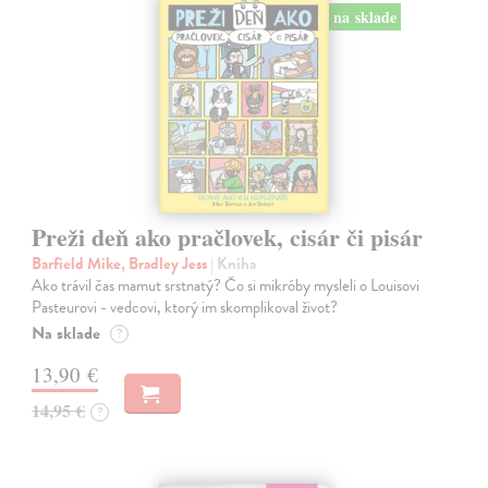
na sklade
Preži deň ako pračlovek, cisár či pisár
Barfield Mike, Bradley Jess
| Kniha
Ako trávil čas mamut srstnatý? Čo si mikróby mysleli o Louisovi
Pasteurovi - vedcovi, ktorý im skomplikoval život?
Na sklade
?
13,90 €
14,95 €
?