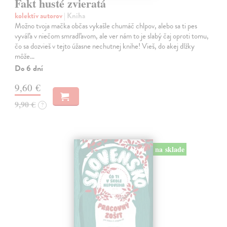
Fakt husté zvieratá
kolektív autorov
| Kniha
Možno tvoja mačka občas vykašle chumáč chlpov, alebo sa ti pes
vyváľa v niečom smradľavom, ale ver nám to je slabý čaj oproti tomu,
čo sa dozvieš v tejto úžasne nechutnej knihe! Vieš, do akej dlžky
môže…
Do 6 dní
9,60 €
9,90 €
?
na sklade