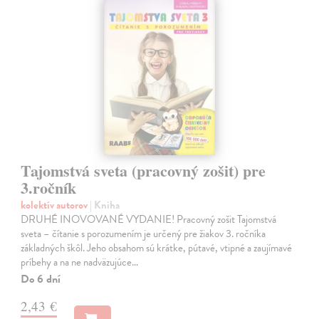
Tajomstvá sveta (pracovný zošit) pre
3.ročník
kolektív autorov
| Kniha
DRUHÉ INOVOVANÉ VYDANIE! Pracovný zošit Tajomstvá
sveta – čítanie s porozumením je určený pre žiakov 3. ročníka
základných škôl. Jeho obsahom sú krátke, pútavé, vtipné a zaujímavé
príbehy a na ne nadväzujúce…
Do 6 dní
2,43 €