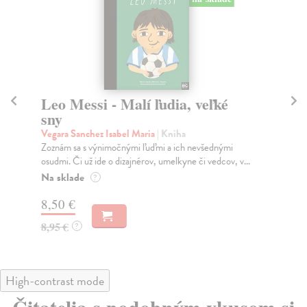
Leo Messi - Malí ľudia, veľké
Ma
sny
s
Vegara Sanchez Isabel Maria
| Kniha
Veg
Zoznám sa s výnimočnými ľuďmi a ich nevšednými
Zoz
osudmi. Či už ide o dizajnérov, umelkyne či vedcov, v...
osu
Na sklade
Na
?
8,50 €
7,
8,95 €
7,
?
High-contrast mode
Čitatelia s podobným vkusom si