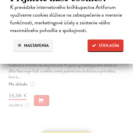
K prevádzke internetového kníhkupectva Artforum
využívame cookies slúžiace na zabezpečenie a meranie
funkčnosti, marketingové účely a zaistenie vášho
maximálneho pohodlia a spokojnosti.
Japonsko. Krajina vychádzajúceho slnka
NASTAVENIA
SÚHLASÍM
Pauluth Josephine, Bohnke Christin
| Kniha
V tejto nádherne ilustrovanej publikácii spoznáte japonské zvyky,
tradície a mnohé iné zaujímavosti Krajina vychádzajúceho slnka už
dlho fascinuje ľudí z celého sveta jedinečnou kultúrou a prírodou,
ktorá…
Na sklade
?
16,06 €
16,90 €
?