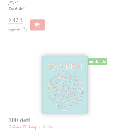
jazyka,…
Do 6 dní
5,43 €
5,60 €
?
na sklade
100 detí
Drösser Christoph
| Kniha