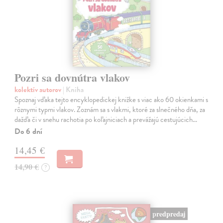
Pozri sa dovnútra vlakov
kolektív autorov
| Kniha
Spoznaj vďaka tejto encyklopedickej knižke s viac ako 60 okienkami s
rôznymi typmi vlakov. Zoznám sa s vlakmi, ktoré za slnečného dňa, za
dažďa či v snehu rachotia po koľajniciach a prevážajú cestujúcich…
Do 6 dní
14,45 €
14,90 €
?
predpredaj