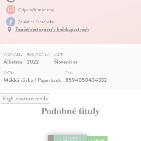
Odporučiť známemu
Zdielať na Facebooku
Pozrieť dostupnosť v kníhkupectvách
VYDAVATEĽ
ROK VYDANIA
JAZYK
Albatros
2022
Slovenčina
VÄZBA
EAN
Mäkká väzba / Paperback
8594050434332
High-contrast mode
Podobné tituly
na sklade