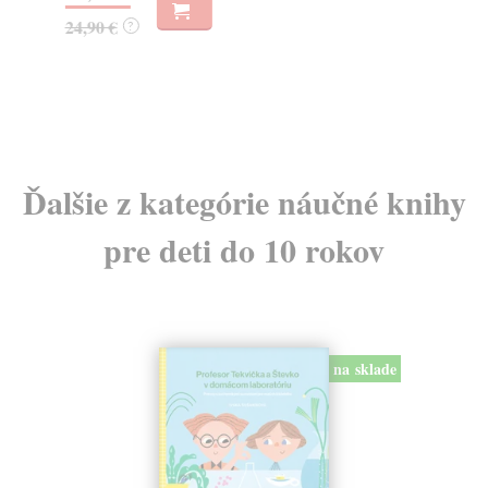
15
24,90 €
?
Ďalšie z kategórie náučné knihy
pre deti do 10 rokov
na sklade