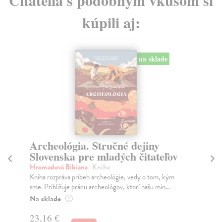
kúpili aj:
na sklade
Archeológia. Stručné dejiny
V
Slovenska pre mladých čitateľov
Ro
Dob
Hromadová Bibiana
| Kniha
jeh
Kniha rozpráva príbeh archeológie, vedy o tom, kým
sme. Približuje prácu archeológov, ktorí našu min...
Do
Na sklade
?
15
23,16 €