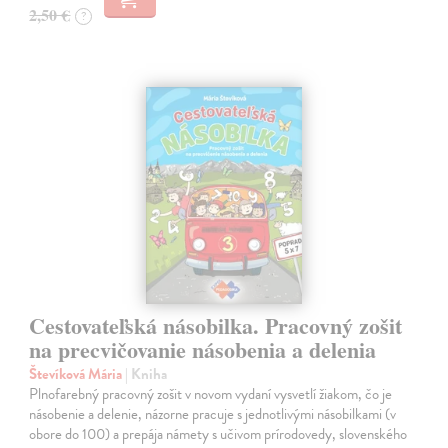
2,50 €
?
Cestovateľská násobilka. Pracovný zošit
na precvičovanie násobenia a delenia
Števíková Mária
| Kniha
Plnofarebný pracovný zošit v novom vydaní vysvetlí žiakom, čo je
násobenie a delenie, názorne pracuje s jednotlivými násobilkami (v
obore do 100) a prepája námety s učivom prírodovedy, slovenského