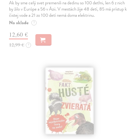
Ak by sme celý svet premenili na dedinu so 100 deťmi, len 6 z nich
by žilo v Európe a 56 v Ázii. V mestách žije 48 detí, 85 má prístup k
čistej vode a 21 zo 100 detí nemá doma elektrinu.
Na sklade
?
12,60 €
12,99 €
?