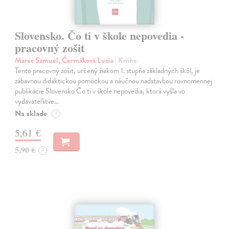
Slovensko. Čo ti v škole nepovedia -
pracovný zošit
Marec Samuel, Čermáková Lucia
| Kniha
Tento pracovný zošit, určený žiakom 1. stupňa základných škôl, je
zábavnou didaktickou pomôckou a náučnou nadstavbou rovnomennej
publikácie Slovensko Čo ti v škole nepovedia, ktorá vyšla vo
vydavateľstve…
Na sklade
?
5,61 €
5,90 €
?