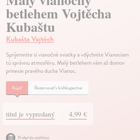
betlehem Vojtěcha
Kubaštu
Kubašta Vojtěch
Spríjemnite si vianočné sviatky a vdýchnite Vianociam
tú správnu atmosféru. Malý betlehem vám až domov
prinesie pravého ducha Vianoc.
Kúpiť
Rezervovať v kníhkupectve
titul je vypredaný
4,99 €
Pridať do wishlistu