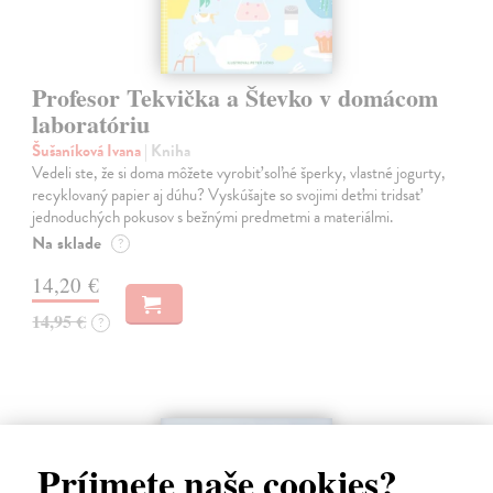
Profesor Tekvička a Števko v domácom
laboratóriu
Šušaníková Ivana
| Kniha
Vedeli ste, že si doma môžete vyrobiť soľné šperky, vlastné jogurty,
recyklovaný papier aj dúhu? Vyskúšajte so svojimi deťmi tridsať
jednoduchých pokusov s bežnými predmetmi a materiálmi.
Na sklade
?
14,20 €
14,95 €
?
na sklade
Príjmete naše cookies?