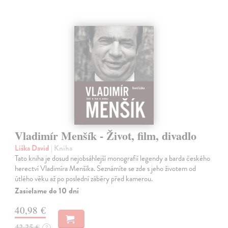
Vladimír Menšík - Život, film, divadlo
Liška David
| Kniha
Tato kniha je dosud nejobsáhlejší monografií legendy a barda českého
herectví Vladimíra Menšíka. Seznámíte se zde s jeho životem od
útlého věku až po poslední záběry před kamerou.
Zasielame do 10 dní
40,98 €
42,25 €
?