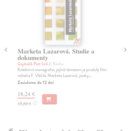
Marketa Lazarová. Studie a
M
dokumenty
Ly
Uni
Gajdošík Petr (ed.)
| Kniha
ani
Kolektivní monografie, jejímž tématem je proslulý film
režiséra F. Vláčila 'Marketa Lazarová', posky...
Na
Zasielame do 12 dní
26
18,24 €
27
18,80 €
?