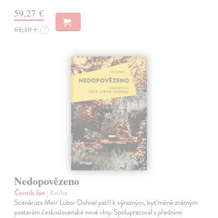
59,27 €
61,10 €
?
Nedopovězeno
Černík Jan
| Kniha
Scenárista Meir Lubor Dohnal patří k výrazným, byť méně známým
postavám československé nové vlny. Spolupracoval s předními