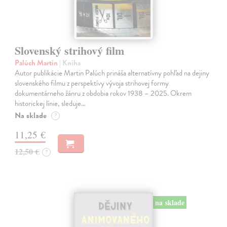
Slovenský strihový film
Palúch Martin
| Kniha
Autor publikácie Martin Palúch prináša alternatívny pohľad na dejiny
slovenského filmu z perspektívy vývoja strihovej formy
dokumentárneho žánru z obdobia rokov 1938 – 2025. Okrem
historickej línie, sleduje…
Na sklade
?
11,25 €
12,50 €
?
na sklade