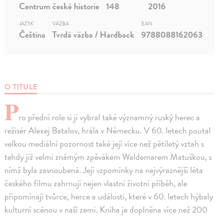
Centrum české historie
148
2016
JAZYK
VÄZBA
EAN
Čeština
Tvrdá väzba / Hardback
9788088162063
O TITULE
P
ro přední role si ji vybral také významný ruský herec a
režisér Alexej Batalov, hrála v Německu. V 60. letech poutal
velkou mediální pozornost také její více než pětiletý vztah s
tehdy již velmi známým zpěvákem Waldemarem Matuškou, s
nímž byla zasnoubená. Její vzpomínky na nejvýraznější léta
českého filmu zahrnují nejen vlastní životní příběh, ale
připomínají tvůrce, herce a události, které v 60. letech hýbaly
kulturní scénou v naší zemi. Kniha je doplněna více než 200