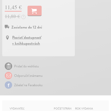
11,45 €
11,80 €
?
Zasielame do 12 dní
Pozrieť dostupnosť
v kníhkupectvách
Pridať do wishlistu
Odporučiť známemu
Zdielať na Facebooku
VYDAVATEĽ
POČET STRÁN
ROK VYDANIA