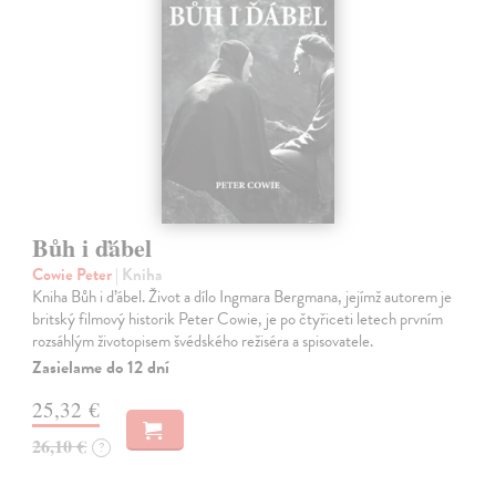
Bůh i ďábel
Cowie Peter
| Kniha
Kniha Bůh i ďábel. Život a dílo Ingmara Bergmana, jejímž auto­rem je
britský filmový historik Peter Cowie, je po čtyřiceti letech prvním
rozsáhlým životopisem švédského režiséra a spisovatele.
Zasielame do 12 dní
25,32 €
26,10 €
?