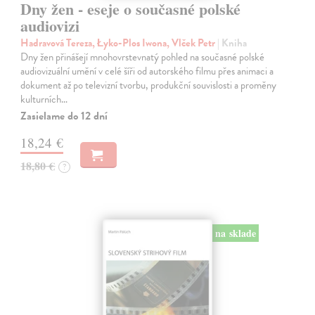
Dny žen - eseje o současné polské
audiovizi
Hadravová Tereza, Łyko-Plos Iwona, Vlček Petr
| Kniha
Dny žen přinášejí mnohovrstevnatý pohled na současné polské
audiovizuální umění v celé šíři od autorského filmu přes animaci a
dokument až po televizní tvorbu, produkční souvislosti a proměny
kulturních…
Zasielame do 12 dní
18,24 €
18,80 €
?
na sklade