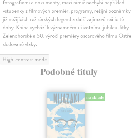
fotografiemi a dokumenty, mezi nimiž nechybí například
vstupenky z filmových premiér, programy, režijní poznámky
již nežijících režisérských legend a další zajímavé reálie té
doby. Kniha vychází k významnému životnímu jubileu Jitky
Zelenohorské a 50. výročí premiéry oscarového filmu Ostře
sledované vlaky.
High-contrast mode
Podobné tituly
na sklade