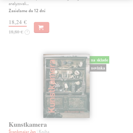
analyzovali…
Zasielame do 12 dní
18,24 €
18,80 €
?
na sklade
novinka
Kunstkamera
Švankmajer Jan
| Kniha