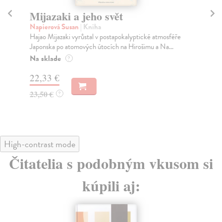
Mijazaki a jeho svět
M
Napierová Susan
| Kniha
Lu
Hajao Mijazaki vyrůstal v postapokalyptické atmosféře
Rub
Japonska po atomových útocích na Hirošimu a Na...
rež
Na sklade
Za
?
22,33 €
14
23,50 €
15
?
High-contrast mode
Čitatelia s podobným vkusom si
kúpili aj: