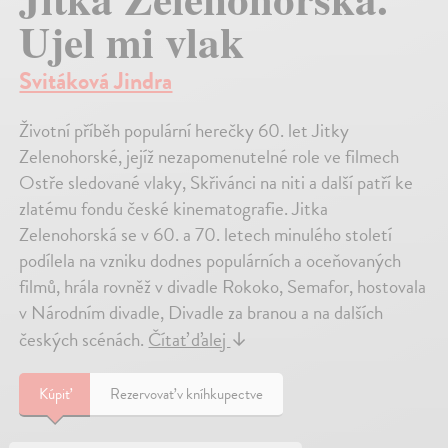
Ujel mi vlak
Svitáková Jindra
Životní příběh populární herečky 60. let Jitky
Zelenohorské, jejíž nezapomenutelné role ve filmech
Ostře sledované vlaky, Skřivánci na niti a další patří ke
zlatému fondu české kinematografie. Jitka
Zelenohorská se v 60. a 70. letech minulého století
podílela na vzniku dodnes populárních a oceňovaných
filmů, hrála rovněž v divadle Rokoko, Semafor, hostovala
v Národním divadle, Divadle za branou a na dalších
českých scénách.
Čítať ďalej
↓
Kúpiť
Rezervovať v kníhkupectve