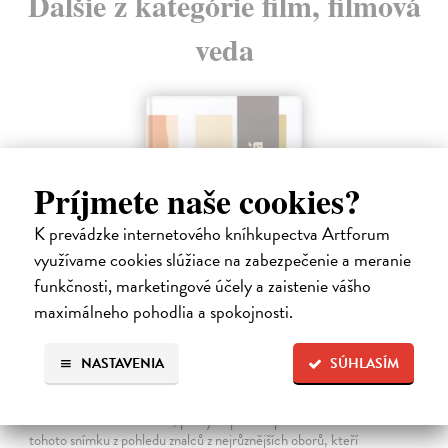
Ďalšie z kategórie film, filmová
veda
Príjmete naše cookies?
K prevádzke internetového kníhkupectva Artforum
využívame cookies slúžiace na zabezpečenie a meranie
funkčnosti, marketingové účely a zaistenie vášho
maximálneho pohodlia a spokojnosti.
Marketa Lazarová. Studie a dokumenty
NASTAVENIA
SÚHLASÍM
Gajdošík Petr (ed.)
| Kniha
Kolektivní monografie, jejímž tématem je proslulý film režiséra F.
Vláčila 'Marketa Lazarová', poskytla prostor pro nové zhodnocení
tohoto snímku z pohledu znalců z nejrůznějších oborů, kteří