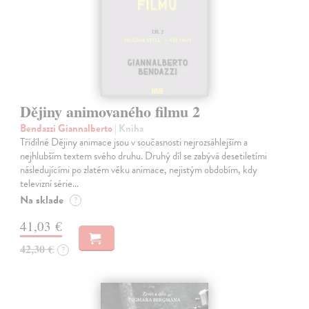
Dějiny animovaného filmu 2
Bendazzi Giannalberto
| Kniha
Třídílné Dějiny animace jsou v současnosti nejrozsáhlejším a
nejhlubším textem svého druhu. Druhý díl se zabývá desetiletími
následujícími po zlatém věku animace, nejistým obdobím, kdy
televizní série…
Na sklade
?
41,03 €
42,30 €
?