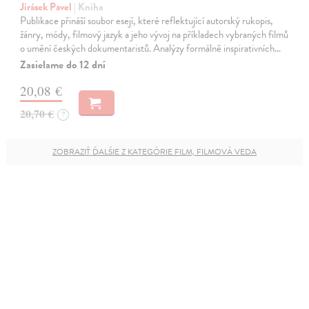
Jirásek Pavel
| Kniha
Publikace přináší soubor esejí, které reflektující autorský rukopis,
žánry, módy, filmový jazyk a jeho vývoj na příkladech vybraných filmů
o umění českých dokumentaristů. Analýzy formálně inspirativních…
Zasielame do 12 dní
20,08 €
20,70 €
?
ZOBRAZIŤ ĎALŠIE Z KATEGÓRIE FILM, FILMOVÁ VEDA