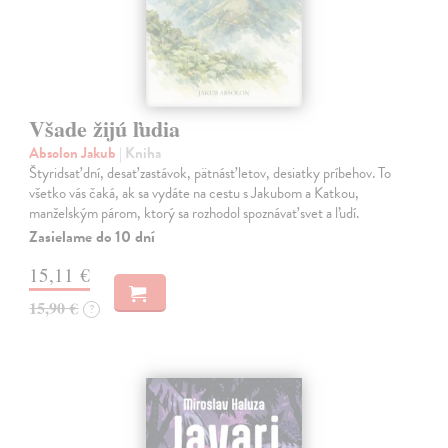
Všade žijú ľudia
Absolon Jakub
| Kniha
Štyridsať dní, desať zastávok, pätnásť letov, desiatky príbehov. To
všetko vás čaká, ak sa vydáte na cestu s Jakubom a Katkou,
manželským párom, ktorý sa rozhodol spoznávať svet a ľudí.
Zasielame do 10 dní
15,11 €
15,90 €
?