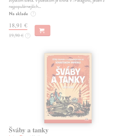
zvyškom sveta. Výsledkom je kniha V?Patagónii, jeden z
najpopulárnejších…
Na sklade
?
18,91 €
19,90 €
?
Šváby a tanky