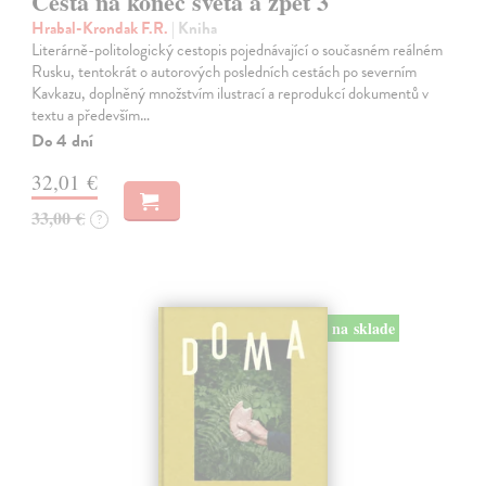
Cesta na konec světa a zpět 3
Hrabal-Krondak F.R.
| Kniha
Literárně-politologický cestopis pojednávající o současném reálném
Rusku, tentokrát o autorových posledních cestách po severním
Kavkazu, doplněný množstvím ilustrací a reprodukcí dokumentů v
textu a především…
Do 4 dní
32,01 €
33,00 €
?
na sklade