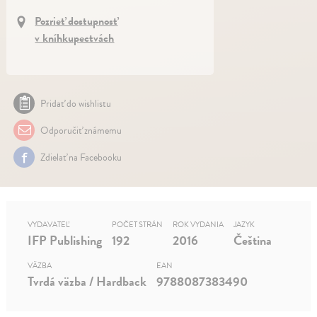
Pozrieť dostupnosť
v kníhkupectvách
Pridať do wishlistu
Odporučiť známemu
Zdielať na Facebooku
VYDAVATEĽ
POČET STRÁN
ROK VYDANIA
JAZYK
IFP Publishing
192
2016
Čeština
VÄZBA
EAN
Tvrdá väzba / Hardback
9788087383490