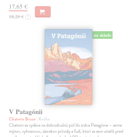
17,65 €
18,20 €
?
na sklade
V Patagónii
Chatwin Bruce
| Kniha
Chatwin sa vydáva na dobrodružnú púť do srdca Patagónie – zeme
mýtov, vyhnancov, zázrakov prírody a ľudí, ktorí sa sem utiahli pred