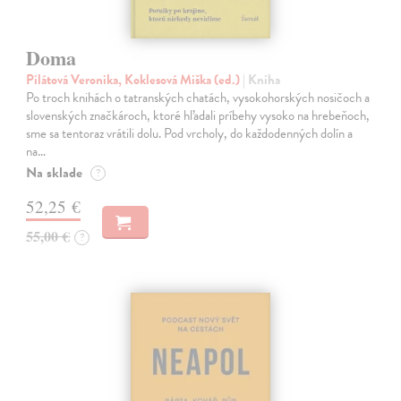
Doma
Pilátová Veronika, Koklesová Miška (ed.)
| Kniha
Po troch knihách o tatranských chatách, vysokohorských nosičoch a
slovenských značkároch, ktoré hľadali príbehy vysoko na hrebeňoch,
sme sa tentoraz vrátili dolu. Pod vrcholy, do každodenných dolín a
na…
Na sklade
?
52,25 €
55,00 €
?