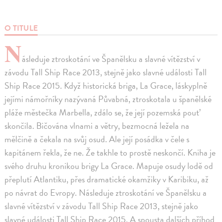
O TITULE
N
ásleduje ztroskotání ve Španělsku a slavné vítězství v
závodu Tall Ship Race 2013, stejně jako slavné události Tall
Ship Race 2015. Když historická briga, La Grace, láskyplně
jejími námořníky nazývaná Půvabná, ztros­kotala u španělské
pláže městečka Marbella, zdálo se, že její pozemská pouť
skončila. Bičována vlnami a větry, bezmocná ležela na
mělčině a čekala na svůj osud. Ale její posádka v čele s
kapitánem řekla, že ne. Že takhle to prostě neskončí. Kniha je
svého druhu kronikou brigy La Grace. Mapuje osudy lodě od
přeplutí Atlantiku, přes dramatické okamžiky v Karibiku, až
po návrat do Evropy. Následuje ztroskotání ve Španělsku a
slavné vítězství v závodu Tall Ship Race 2013, stejně jako
slavné události Tall Ship Race 2015. A spousta dalších příhod