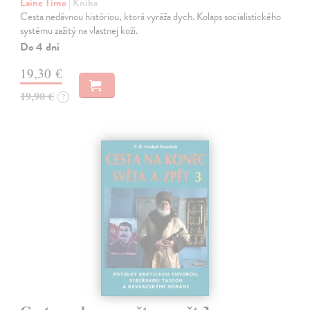
Laine Timo
| Kniha
Cesta nedávnou históriou, ktorá vyráža dych. Kolaps socialistického
systému zažitý na vlastnej koži.
Do 4 dní
19,30 €
19,90 €
?