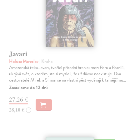
Javari
Haluza Miroslav
| Kniha
Amazonská řeka Javari, tvořící přírodní hranici mezi Peru a Brazílií,
ukrývá svět, o kterém jste si mysleli, že už dávno neexistuje. Dva
cestovatelé Mirek a Simon se na vlastní pěst vydávají k tamějšímu…
Zasielame do 12 dní
27,26 €
28,10 €
?