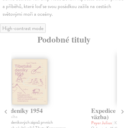
a příběhů, které loď se svou posádkou zažila na cestách
světovými moři a oceány.
High-contrast mode
Podobné tituly
Expedice na Severní pól (tvrdá
E
väzba)
v
Payer Julius
| Kniha
Pay