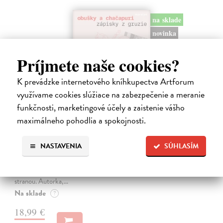
na sklade
novinka
Príjmete naše cookies?
K prevádzke internetového kníhkupectva Artforum
využívame cookies slúžiace na zabezpečenie a meranie
funkčnosti, marketingové účely a zaistenie vášho
maximálneho pohodlia a spokojnosti.
Obušky a chačapuri
Karlíková Eva
| Kniha
NASTAVENIA
SÚHLASÍM
Kniha přináší svědectví o společenské, politické a kulturní situaci
Gruzie v přelomovém období 2024–2025, kdy se mladá demokracie
s proevropským směřováním proměnila ve stát ovládaný jednou
stranou. Autorka,…
Na sklade
?
18,99 €