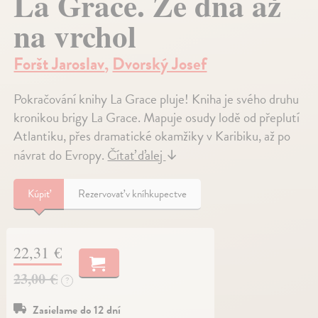
La Grace. Ze dna až
na vrchol
Foršt Jaroslav
,
Dvorský Josef
Pokračování knihy La Grace pluje! Kniha je svého druhu
kronikou brigy La Grace. Mapuje osudy lodě od přeplutí
Atlantiku, přes dramatické okamžiky v Karibiku, až po
návrat do Evropy.
Čítať ďalej
↓
Kúpiť
Rezervovať v kníhkupectve
22,31 €
23,00 €
?
Zasielame do 12 dní