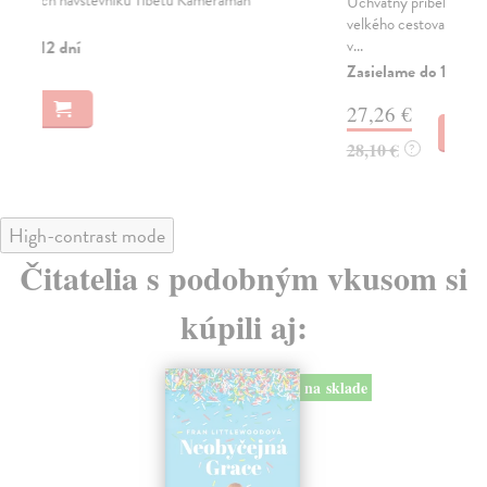
Úchvatný příběh největšího českého polárníka,
Úch
velkého cestovatele, malíře, topografa a dobrodruha,
vel
v...
v...
Zasielame do 12 dní
Za
27,26 €
22
28,10 €
23
?
High-contrast mode
Čitatelia s podobným vkusom si
kúpili aj: