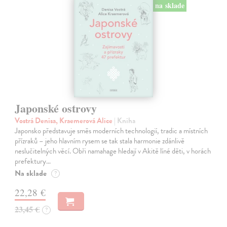
na sklade
Japonské ostrovy
Vostrá Denisa, Kraemerová Alice
| Kniha
Japonsko představuje směs moderních technologií, tradic a místních
přízraků – jeho hlavním rysem se tak stala harmonie zdánlivě
neslučitelných věcí. Obři namahage hledají v Akitě líné děti, v horách
prefektury…
Na sklade
?
22,28 €
23,45 €
?