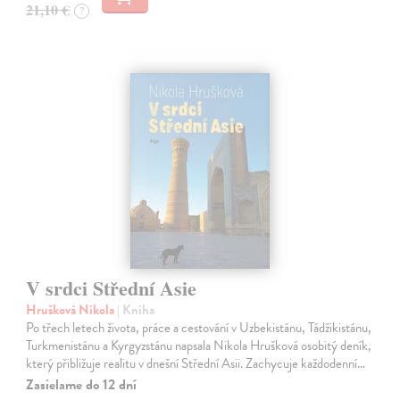
21,10 €
?
V srdci Střední Asie
Hrušková Nikola
| Kniha
Po třech letech života, práce a cestování v Uzbekistánu, Tádžikistánu,
Turkmenistánu a Kyrgyzstánu napsala Nikola Hrušková osobitý deník,
který přibližuje realitu v dnešní Střední Asii. Zachycuje každodenní…
Zasielame do 12 dní