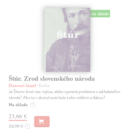
na sklade
Štúr. Zrod slovenského národa
Demmel József
| Kniha
Je Štúrov život viac mýtus, alebo vysnená predstava o zakladateľovi
národa? Ako to v skutočnosti bolo s eho vzťahmi a láskou?
Na sklade
?
23,66 €
24,90 €
?