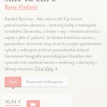
Bárta Vladimír
Banská Bystrica - Ako sme tu žili 3 je tretím
pokračovaním obrazovo - textovej knihy o metropole
stredného Slovenska, o živote v nej v minulom storočí a
najmä v jeho 2. polovici. Je dielom kolektívu autorov,
pamätníkov na tamtie časy, ktorí ku svojim spomienkam
vybrali z rodinných archívov pozoruhodné dobové
čiernobiele fotografie prezrádzajúce čitateľom ako
vyzeralo toto utešené mesto v nedávnej, v dávnejšej i
dávnej minulosti.
Čítať ďalej
↓
Kúpiť
Rezervovať v kníhkupectve
36,84 €