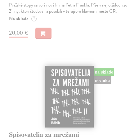
Pražské stopy sa volá nová kniha Petra Frankla. Píše v nej o židoch zo
Žiliny, ktorí študovali a pôsobili v terajšom hlavnom meste ČR.
Na sklade
?
20,00 €
na sklade
novinka
Spisovatelia za mrežami