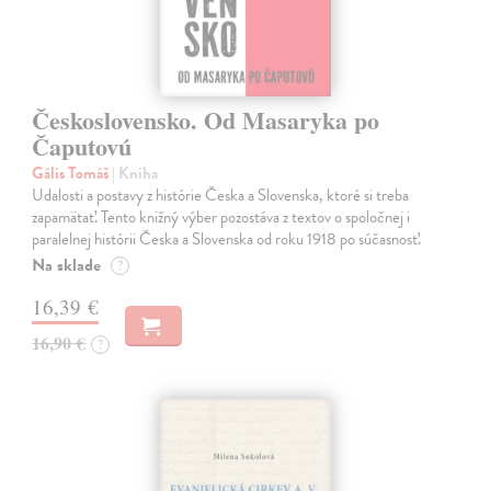
Československo. Od Masaryka po
Čaputovú
Gális Tomáš
| Kniha
Udalosti a postavy z histórie Česka a Slovenska, ktoré si treba
zapamätať. Tento knižný výber pozostáva z textov o spoločnej i
paralelnej histórii Česka a Slovenska od roku 1918 po súčasnosť.
Na sklade
?
16,39 €
16,90 €
?