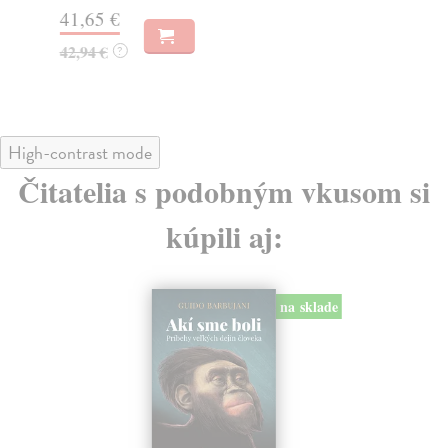
41,65 €
36
42,94 €
?
38
High-contrast mode
Čitatelia s podobným vkusom si
kúpili aj:
na sklade