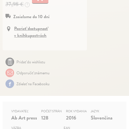
37,98 €
?
Zasielame do 10 dní
Pozrieť dostupnosť
v kníhkupectvách
Pridať do wishlistu
Odporučiť známemu
Zdielať na Facebooku
VYDAVATEĽ
POČET STRÁN
ROK VYDANIA
JAZYK
Ab Art press
128
2016
Slovenčina
VÄZBA
EAN