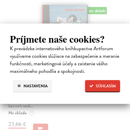
na sklade
Príjmete naše cookies?
K prevádzke internetového kníhkupectva Artforum
využívame cookies slúžiace na zabezpečenie a meranie
funkčnosti, marketingové účely a zaistenie vášho
maximálneho pohodlia a spokojnosti.
Studne mútne
Getting Peter
| Kniha
NASTAVENIA
SÚHLASÍM
Sú ikonickými postavami našej kultúry. Postavili im sochy a
pomenovali po nich ulice, majú svoje nespochybniteľné miesto v
lexikónoch literatúry aj učebniciach, slovenské moderné umenie sa
bez nich nedá…
Na sklade
?
23,66 €