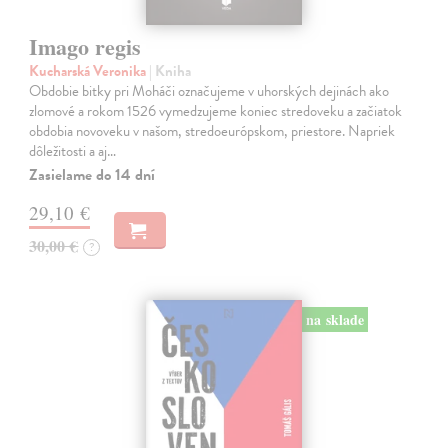
Imago regis
Kucharská Veronika
| Kniha
Obdobie bitky pri Moháči označujeme v uhorských dejinách ako
zlomové a rokom 1526 vymedzujeme koniec stredoveku a začiatok
obdobia novoveku v našom, stredoeurópskom, priestore. Napriek
dôležitosti a aj…
Zasielame do 14 dní
29,10 €
30,00 €
?
na sklade