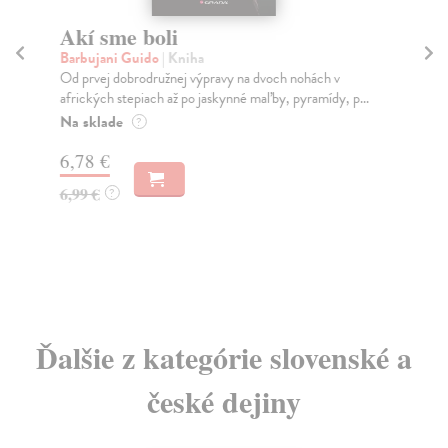
Akí sme boli
F
P
Barbujani Guido
| Kniha
Od prvej dobrodružnej výpravy na dvoch nohách v
kol
afrických stepiach až po jaskynné maľby, pyramídy, p...
Kni
pub
Na sklade
?
Na
6,78 €
24
6,99 €
?
26
Ďalšie z kategórie slovenské a
české dejiny