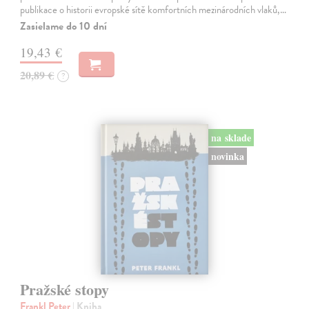
publikace o historii evropské sítě komfortních mezinárodních vlaků,…
Zasielame do 10 dní
19,43 €
20,89 €
?
na sklade
novinka
Pražské stopy
Frankl Peter
| Kniha