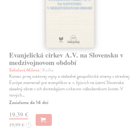
Evanjelická cirkev A.V. na Slovensku v
medzivojnovom období
Sokolová Milena
| Kniha
Koniec prvej svetovej vojny a následné geopolitické zmeny v strednej
Európe znamenali pre evanjelikov a. v. žijúcich na území Slovenska
zásadný obrat v ich dovtedajšom cirkevno-náboženskom živote. V
nových…
Zasielame do 14 dní
19,39 €
19,99 €
?