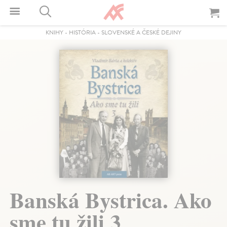
KNIHY
-
HISTÓRIA
-
SLOVENSKÉ A ČESKÉ DEJINY
Banská Bystrica. Ako
sme tu žili 3