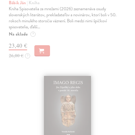
Bábik Ján
| Kniha
Kniha Spisovatelia za mrežami (2026) zaznamenáva osudy
slovenských literátov, prekladateľov a novinárov, ktorí boli v 50.
rokoch minulého storočia väznení. Boli medzi nimi špičkoví
spisovatelia, ďalší…
Na sklade
?
23,40 €
26,00 €
?