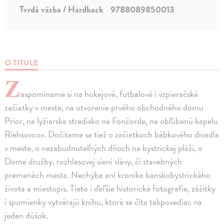
Tvrdá väzba / Hardback
9788089850013
O TITULE
Z
aspomíname si na hokejové, futbalové i vzpieračské
začiatky v meste, na otvorenie prvého obchodného domu
Prior, na lyžiarske stredisko na Fončorde, na obľúbenú kapelu
Riehsovcov. Dočítame sa tiež o začiatkoch bábkového divadla
v meste, o nezabudnuteľných dňoch na bystrickej pláži, o
Dome družby, rozhlasovej sieni slávy, či stavebných
premenách mesta. Nechýba ani kronika banskobystrického
života a miestopis. Tieto i ďaľšie historické fotografie, zážitky
i spomienky vytvárajú knihu, ktorá sa číta takpovediac na
jeden dúšok.