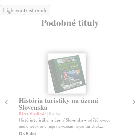
High-contrast mode
Podobné tituly
História turistiky na území
N
Slovenska
S
Bárta Vladimír
| Kniha
Bár
História turistiky na území Slovenska – od štúrovcov
Kni
pod dnešok približuje najvýznamnejšie turistick...
jed
a ...
Do 5 dní
Za