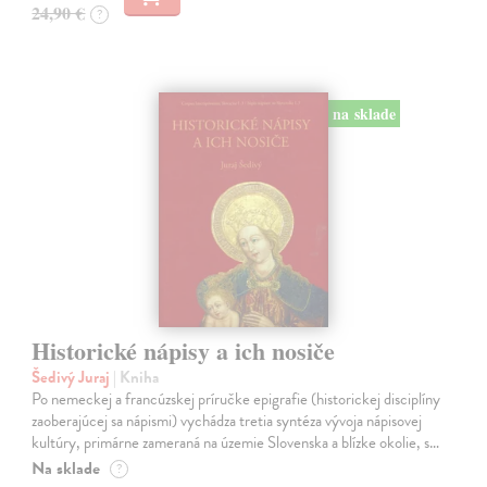
24,90 €
?
na sklade
Historické nápisy a ich nosiče
Šedivý Juraj
| Kniha
Po nemeckej a francúzskej príručke epigrafie (historickej disciplíny
zaoberajúcej sa nápismi) vychádza tretia syntéza vývoja nápisovej
kultúry, primárne zameraná na územie Slovenska a blízke okolie, s…
Na sklade
?