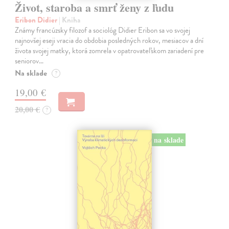
Život, staroba a smrť ženy z ľudu
Eribon Didier
| Kniha
Známy francúzsky filozof a sociológ Didier Eribon sa vo svojej
najnovšej eseji vracia do obdobia posledných rokov, mesiacov a dní
života svojej matky, ktorá zomrela v opatrovateľskom zariadení pre
seniorov…
Na sklade
?
19,00 €
20,00 €
?
na sklade