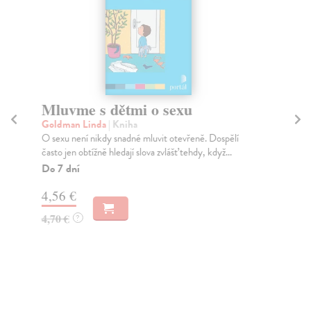
Mluvme s dětmi o sexu
S
Goldman Linda
| Kniha
Ze
O sexu není nikdy snadné mluvit otevřeně. Dospělí
Sex
často jen obtížně hledají slova zvlášť tehdy, když...
exi
Do 7 dní
Za
4,56 €
22
4,70 €
22
?