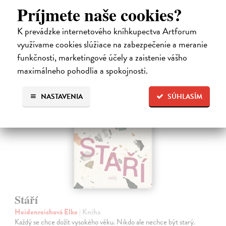
Na sklade
Príjmete naše cookies?
?
14,55 €
K prevádzke internetového kníhkupectva Artforum
15,00 €
využívame cookies slúžiace na zabezpečenie a meranie
?
funkčnosti, marketingové účely a zaistenie vášho
maximálneho pohodlia a spokojnosti.
na sklade
NASTAVENIA
SÚHLASÍM
Stáří
Heidenreichová Elke
| Kniha
Každý se chce dožít vysokého věku. Nikdo ale nechce být starý.