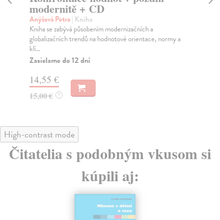
modernitě + CD
Bo
Muž
Anýžová Petra
| Kniha
spo
Kniha se zabývá působením modernizačních a
sotv
globalizačních trendů na hodnotové orientace, normy a
klí...
Na
Zasielame do 12 dní
14
14,55 €
15
15,00 €
?
High-contrast mode
Čitatelia s podobným vkusom si
kúpili aj: