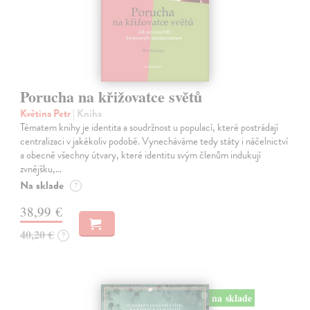
Porucha na křižovatce světů
Květina Petr
| Kniha
Tématem knihy je identita a soudržnost u populací, které postrádají
centralizaci v jakékoliv podobě. Vynecháváme tedy státy i náčelnictví
a obecně všechny útvary, které identitu svým členům indukují
zvnějšku,…
Na sklade
?
38,99 €
40,20 €
?
na sklade