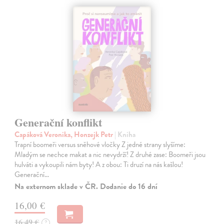
Generační konflikt
Capáková Veronika, Honzejk Petr
| Kniha
Trapní boomeři versus sněhové vločky Z jedné strany slyšíme:
Mladým se nechce makat a nic nevydrží! Z druhé zase: Boomeři jsou
hulváti a vykoupili nám byty! A z obou: Ti druzí na nás kašlou!
Generační…
Na externom sklade v ČR. Dodanie do 16 dní
16,00 €
16,49 €
?