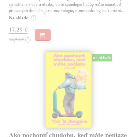
samotné, a klade si otázku, co se sociologie hudby může naučit od
příbuzných disciplín, jako muzikologie, etnomuzikologie a kulturní…
Na sklade
?
17,29 €
18,20 €
?
na sklade
Ako pochopiť chudobu, keď máte peniaze