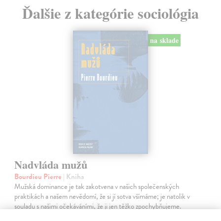
Ďalšie z kategórie sociológia
na sklade
Nadvláda mužů
Bourdieu Pierre
| Kniha
Mužská dominance je tak zakotvena v našich společenských
praktikách a našem nevědomí, že si jí sotva všímáme; je natolik v
souladu s našimi očekáváními, že ji jen těžko zpochybňujeme.
Bourdieu vychází…