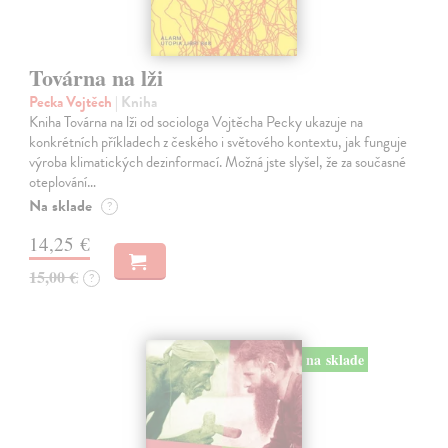
Továrna na lži
Pecka Vojtěch
| Kniha
Kniha Továrna na lži od sociologa Vojtěcha Pecky ukazuje na
konkrétních příkladech z českého i světového kontextu, jak funguje
výroba klimatických dezinformací. Možná jste slyšel, že za současné
oteplování…
Na sklade
?
14,25 €
15,00 €
?
na sklade