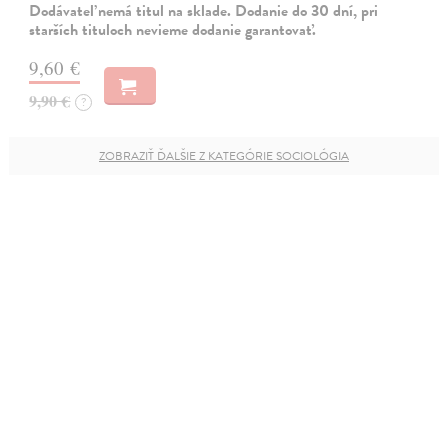
Dodávateľ nemá titul na sklade. Dodanie do 30 dní, pri
starších tituloch nevieme dodanie garantovať.
9,60 €
9,90 €
?
ZOBRAZIŤ ĎALŠIE Z KATEGÓRIE SOCIOLÓGIA