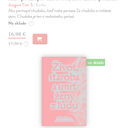
Jongers Tim 'S
| Kniha
Ako pochopiť chudobu, keď máte peniaze Za chudobu si môžete
sami. Chudoba je len o nedostatku peňazí.
Na sklade
?
16,98 €
17,50 €
?
na sklade