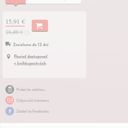
15,91 €
16,40 €
?
Zasielame do 12 dní
Pozrieť dostupnosť
v kníhkupectvách
Pridať do wishlistu
Odporučiť známemu
Zdielať na Facebooku