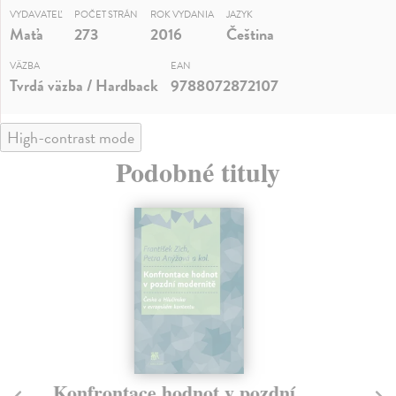
VYDAVATEĽ
POČET STRÁN
ROK VYDANIA
JAZYK
Maťa
273
2016
Čeština
VÄZBA
EAN
Tvrdá väzba / Hardback
9788072872107
High-contrast mode
Podobné tituly
Konfrontace hodnot v pozdní
N