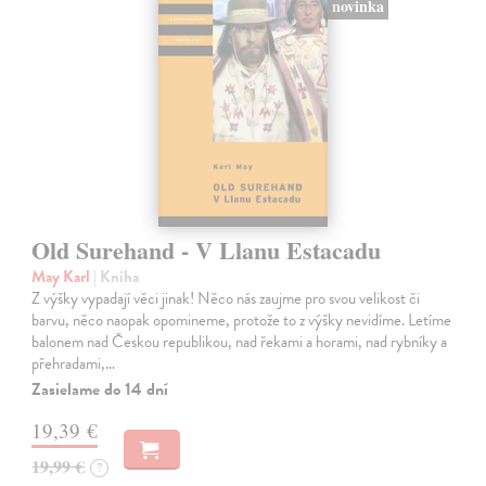
novinka
Old Surehand - V Llanu Estacadu
May Karl
| Kniha
Z výšky vypadají věci jinak! Něco nás zaujme pro svou velikost či
barvu, něco naopak opomineme, protože to z výšky nevidíme. Letíme
balonem nad Českou republikou, nad řekami a horami, nad rybníky a
přehradami,…
Zasielame do 14 dní
19,39 €
19,99 €
?