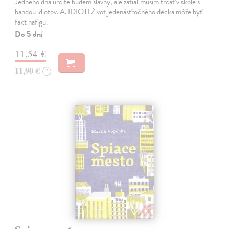
Jedného dňa určite budem slávny, ale zatiaľ musím trčať v škole s
bandou idiotov. A. IDIOTI Život jedenásťročného decka môže byť
fakt nafigu.
Do 5 dní
11,54 €
11,90 €
?