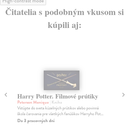
High-contrast mode
Čitatelia s podobným vkusom si
kúpili aj:
Harry Potter. Filmové prútiky
G
v
Peterson Monique
| Kniha
Vstúpte do sveta kúzelných prútikov alebo povinná
Ha
škola čarovania pre všetkých fanúšikov Harryho Pot...
Kni
dcé
Do 3 pracovných dní
Na