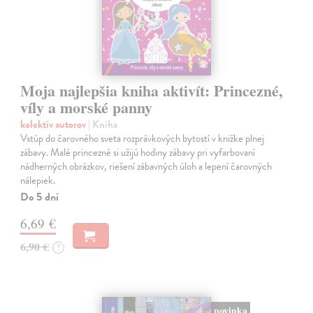
Moja najlepšia kniha aktivít: Princezné,
víly a morské panny
kolektív autorov
| Kniha
Vstúp do čarovného sveta rozprávkových bytostí v knižke plnej
zábavy. Malé princezné si užijú hodiny zábavy pri vyfarbovaní
nádherných obrázkov, riešení zábavných úloh a lepení čarovných
nálepiek.
Do 5 dní
6,69 €
6,90 €
?
novinka