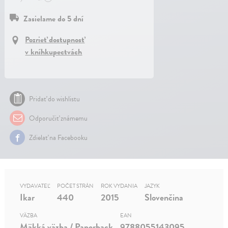
Zasielame do 5 dní
Pozrieť dostupnosť
v kníhkupectvách
Pridať do wishlistu
Odporučiť známemu
Zdielať na Facebooku
VYDAVATEĽ
POČET STRÁN
ROK VYDANIA
JAZYK
Ikar
440
2015
Slovenčina
VÄZBA
EAN
Mäkká väzba / Paperback
9788055143095