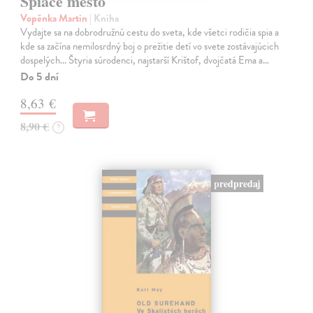
Spiace mesto
Vopěnka Martin
| Kniha
Vydajte sa na dobrodružnú cestu do sveta, kde všetci rodičia spia a
kde sa začína nemilosrdný boj o prežitie detí vo svete zostávajúcich
dospelých... Štyria súrodenci, najstarší Krištof, dvojčatá Ema a…
Do 5 dní
8,63 €
8,90 €
?
predpredaj