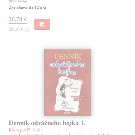
před 150…
Zasielame do 12 dní
26,70 €
28,10 €
?
Denník odvážneho bojka 1.
Kinney Jeff
| Kniha