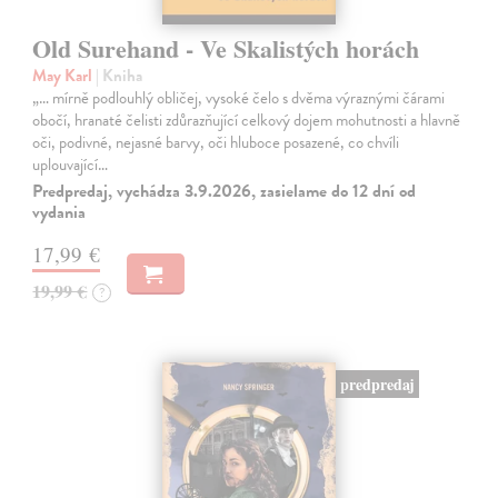
Old Surehand - Ve Skalistých horách
May Karl
| Kniha
„… mírně podlouhlý obličej, vysoké čelo s dvěma výraznými čárami
obočí, hranaté čelisti zdůrazňující celkový dojem mohutnosti a hlavně
oči, podivné, nejasné barvy, oči hluboce posazené, co chvíli
uplouvající…
Predpredaj, vychádza 3.9.2026, zasielame do 12 dní od
vydania
17,99 €
19,99 €
?
predpredaj