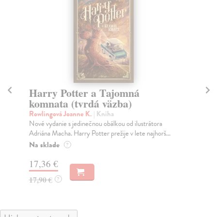
Harry Potter a Tajomná
H
komnata (tvrdá väzba)
(t
Rowlingová Joanne K.
| Kniha
Ro
Nové vydanie s jedinečnou obálkou od ilustrátora
Nov
Adriána Macha. Harry Potter prežije v lete najhorš...
Adr
Na sklade
Na
?
17,36 €
24
17,90 €
24
?