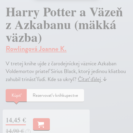
Harry Potter a Väzeň
z Azkabanu (mäkká
väzba)
Rowlingová Joanne K.
V tretej knihe ujde z čarodejníckej väznice Azkaban
Voldemortov priateľ Sirius Black, ktorý jedinou kliatbou
zahubil trinásť ľudí. Kde sa ukryl?
Čítať ďalej
↓
Kúpiť
Rezervovať v kníhkupectve
14,45 €
14,90 €
?