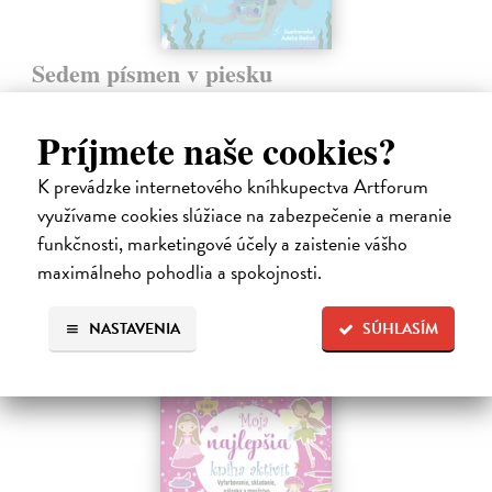
Sedem písmen v piesku
Hlušíková Marta
| Kniha
Dovolenka na Kréte je niekedy plná prekvapení. Súrodenci Noro a
Príjmete naše cookies?
Anabela pri mori spoznávajú svojráznych Chrtovcov, natrafia na
usušenú jaštericu, zaujmú ich Uwe a Hans, ktorí sú takmer celé dni
K prevádzke internetového kníhkupectva Artforum
zahrabaní…
využívame cookies slúžiace na zabezpečenie a meranie
Na sklade
funkčnosti, marketingové účely a zaistenie vášho
14,20 €
maximálneho pohodlia a spokojnosti.
14,95 €
?
NASTAVENIA
SÚHLASÍM