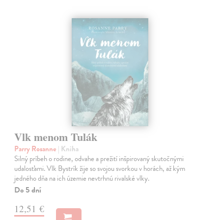
Vlk menom Tulák
Parry Rosanne
| Kniha
Silný príbeh o rodine, odvahe a prežití inšpirovaný skutočnými
udalosťami. Vlk Bystrík žije so svojou svorkou v horách, až kým
jedného dňa na ich územie nevtrhnú rivalské vlky.
Do 5 dní
12,51 €