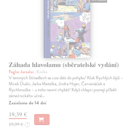
Záhada hlavolamu (sběratelské vydání)
Foglar Jaroslav
| Kniha
V temných Stínadlech se cosi dalo do pohybu! Klub Rychlých šípů –
Mirek Dušín, Jarka Metelka, Jindra Hojer, Červenáček a
Rychlonožka – u toho nesmí chybět! Když chlapci poznají příběh
zámečnického učně…
Zasielame do 14 dní
19,39 €
19,99 €
?