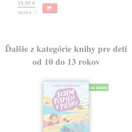
18,95 €
14
19,95 €
?
14
Ďalšie z kategórie knihy pre deti
od 10 do 13 rokov
na sklade