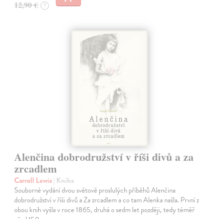
12,90 €
?
Alenčina dobrodružství v říši divů a za
zrcadlem
Carroll Lewis
| Kniha
Souborné vydání dvou světově proslulých příběhů Alenčina
dobrodružství v říši divů a Za zrcadlem a co tam Alenka našla. První z
obou knih vyšla v roce 1865, druhá o sedm let později, tedy téměř