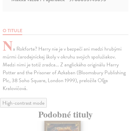
O TITULE
N
a Rokforte? Harry nie je v bezpečí ani medzi hrubými
múrmi čarodejníckej školy v okruhu svojich spolužiakov.
Medzi nimi je totiž zradca... Z anglického originálu Harry
Potter and the Prisoner of Azkaban (Bloomsbury Publishing
Plc, 38 Soho Square, London 1999), preložila Oľga
Kralovičová.
High-contrast mode
Podobné tituly