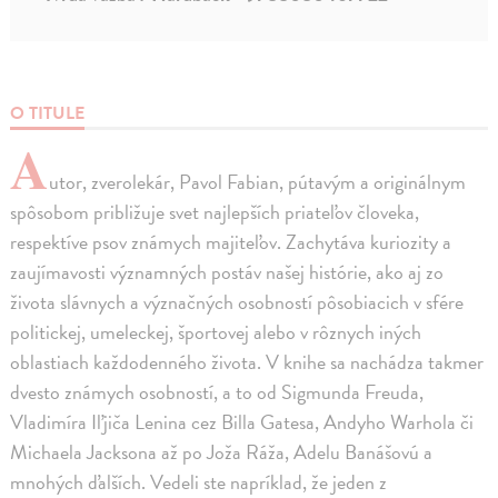
O TITULE
A
utor, zverolekár, Pavol Fabian, pútavým a originálnym
spôsobom približuje svet najlepších priateľov človeka,
respektíve psov známych majiteľov. Zachytáva kuriozity a
zaujímavosti významných postáv našej histórie, ako aj zo
života slávnych a význačných osobností pôsobiacich v sfére
politickej, umeleckej, športovej alebo v rôznych iných
oblastiach každodenného života. V knihe sa nachádza takmer
dvesto známych osobností, a to od Sigmunda Freuda,
Vladimíra Iľjiča Lenina cez Billa Gatesa, Andyho Warhola či
Michaela Jacksona až po Joža Ráža, Adelu Banášovú a
mnohých ďalších. Vedeli ste napríklad, že jeden z