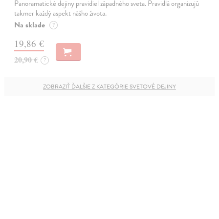
Panoramatické dejiny pravidiel západného sveta. Pravidlá organizujú
takmer každý aspekt nášho života.
Na sklade
?
19,86 €
20,90 €
?
ZOBRAZIŤ ĎALŠIE Z KATEGÓRIE SVETOVÉ DEJINY