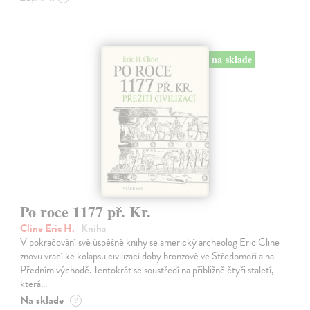
na sklade
Po roce 1177 př. Kr.
Cline Eric H.
| Kniha
V pokračování své úspěšné knihy se americký archeolog Eric Cline
znovu vrací ke kolapsu civilizací doby bronzové ve Středomoří a na
Předním východě. Tentokrát se soustředí na přibližně čtyři staletí,
která…
Na sklade
?