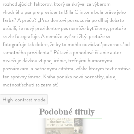
rozhodujúcich faktorov, ktorý sa skrýval za výberom
vhodného psa pre prezidenta Billa Clintona bola práve jeho
farba? A prečo? „Prezidentovi poradcovia po dlhej debate
usúdili, že nový prezidentov pes nemôže byť čierny, pretože
sa zle fotografuje. A nemôže byť ani žltý, pretože sa
fotografuje tak dobre, že by to mohlo odvádzať pozornosť od
samotného prezidenta.“ Pútavé a pohodové čítanie autor
osviežuje dávkou vtipnej irónie, trefnými humornými
poznámkami a patričnými citátmi, vďaka ktorým text dostáva
ten správny šmrnc. Kniha ponúka nové poznatky, ale aj
možnosť schuti sa zasmiať.
High-contrast mode
Podobné tituly
na sklade