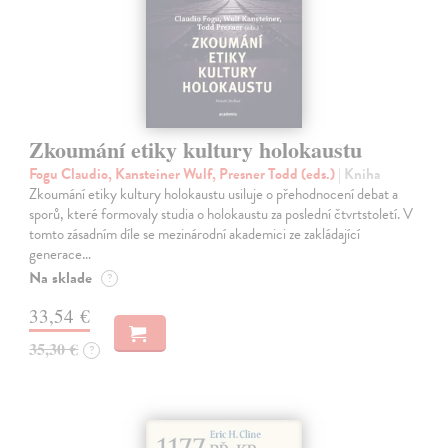
Zkoumání etiky kultury holokaustu
Fogu Claudio, Kansteiner Wulf, Presner Todd (eds.)
| Kniha
Zkoumání etiky kultury holokaustu usiluje o přehodnocení debat a
sporů, které formovaly studia o holokaustu za poslední čtvrtstoletí. V
tomto zásadním díle se mezinárodní akademici ze zakládající
generace…
Na sklade
?
33,54 €
35,30 €
?