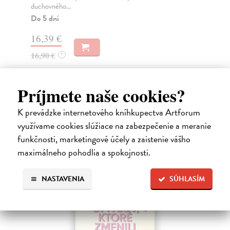
duchovného...
Do 5 dní
10
16,39 €
16,90 €
?
Príjmete naše cookies?
Ďalšie z kategórie svetové dejiny
K prevádzke internetového kníhkupectva Artforum
využívame cookies slúžiace na zabezpečenie a meranie
funkčnosti, marketingové účely a zaistenie vášho
na sklade
maximálneho pohodlia a spokojnosti.
NASTAVENIA
SÚHLASÍM