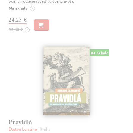
tvorí prirodzenú súčasť kolobehu života.
Na sklade
?
24,25 €
25,00 €
?
na sklade
Pravidlá
Daston Lorraine
| Kniha