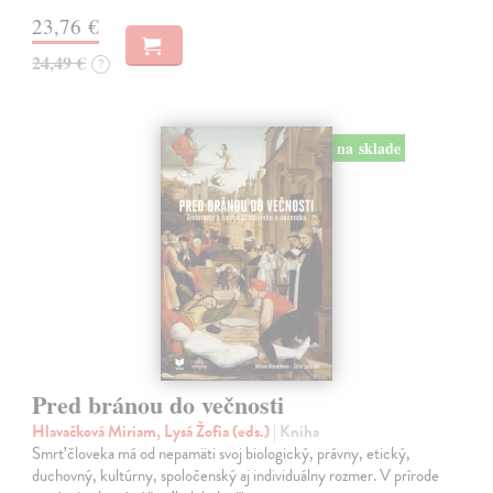
23,76 €
24,49 €
?
na sklade
Pred bránou do večnosti
Hlavačková Miriam, Lysá Žofia (eds.)
| Kniha
Smrť človeka má od nepamäti svoj biologický, právny, etický,
duchovný, kultúrny, spoločenský aj individuálny rozmer. V prírode