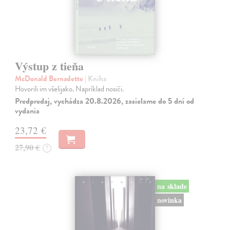
Výstup z tieňa
McDonald Bernadette
| Kniha
Hovorili im všelijako. Napríklad nosiči.
Predpredaj, vychádza 20.8.2026, zasielame do 5 dní od
vydania
23,72 €
27,90 €
?
na sklade
novinka