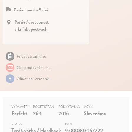
Zasielame do 5 dní
Pozrieť dostupnosť
v kníhkupectvách
Pridať do wishlistu
Odporučiť známemu
Zdielať na Facebooku
VYDAVATEĽ
POČET STRÁN
ROK VYDANIA
JAZYK
Perfekt
264
2016
Slovenčina
VÄZBA
EAN
Tvrdá väzba / Hardback
9788080467722