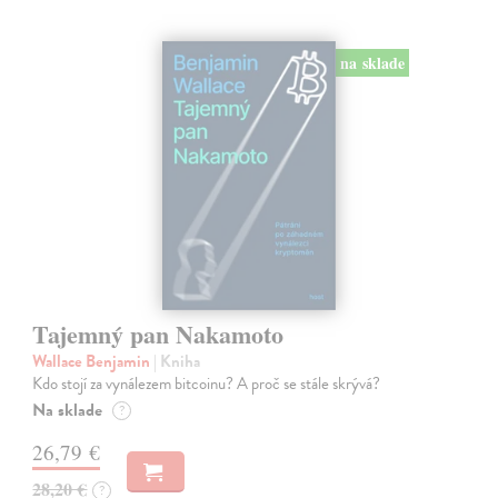
na sklade
Tajemný pan Nakamoto
Wallace Benjamin
| Kniha
Kdo stojí za vynálezem bitcoinu? A proč se stále skrývá?
Na sklade
?
26,79 €
28,20 €
?