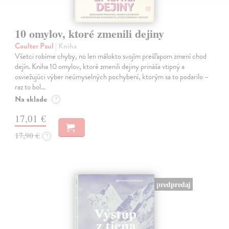
10 omylov, ktoré zmenili dejiny
Coulter Paul
| Kniha
Všetci robíme chyby, no len málokto svojím prešľapom zmení chod
dejín. Kniha 10 omylov, ktoré zmenili dejiny prináša vtipný a
osviežujúci výber neúmyselných pochybení, ktorým sa to podarilo –
raz to bol…
Na sklade
?
17,01 €
17,90 €
?
predpredaj