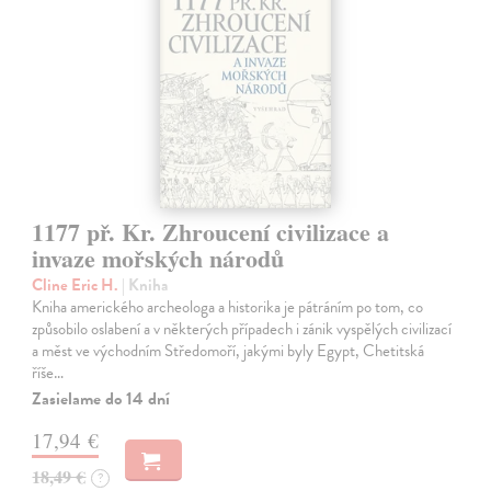
1177 př. Kr. Zhroucení civilizace a
invaze mořských národů
Cline Eric H.
| Kniha
Kniha amerického archeologa a historika je pátráním po tom, co
způsobilo oslabení a v některých případech i zánik vyspělých civilizací
a měst ve východním Středomoří, jakými byly Egypt, Chetitská
říše…
Zasielame do 14 dní
17,94 €
18,49 €
?