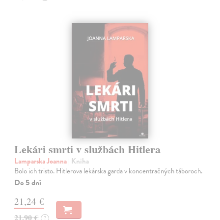
Lekári smrti v službách Hitlera
Lamparska Joanna
| Kniha
Bolo ich tristo. Hitlerova lekárska garda v koncentračných táboroch.
Do 5 dní
21,24 €
21,90 €
?