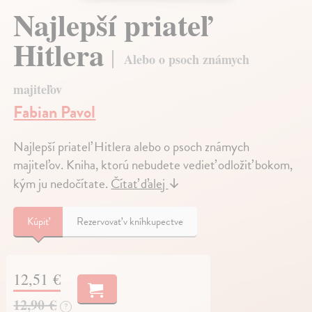
Najlepší priateľ
Hitlera
Alebo o psoch známych
majiteľov
Fabian Pavol
Najlepší priateľ Hitlera alebo o psoch známych
majiteľov. Kniha, ktorú nebudete vedieť odložiť bokom,
kým ju nedočítate.
Čítať ďalej
↓
Kúpiť
Rezervovať v kníhkupectve
12,51 €
12,90 €
?