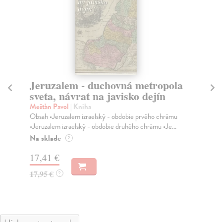
Jeruzalem - duchovná metropola
D
sveta, návrat na javisko dejín
Gr
Žia
Mešťan Pavol
| Kniha
nez
Obsah •Jeruzalem izraelský - obdobie prvého chrámu
•Jeruzalem izraelský - obdobie druhého chrámu •Je...
Do
Na sklade
?
15
17,41 €
15
17,95 €
?