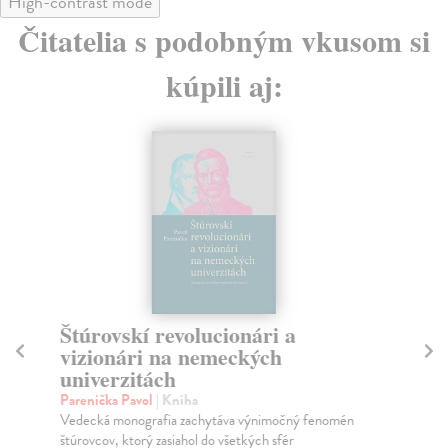
High-contrast mode
Čitatelia s podobným vkusom si
kúpili aj:
Štúrovskí revolucionári a
vizionári na nemeckých
Pr
univerzitách
Nu
Parenička Pavol
| Kniha
Spi
Vedecká monografia zachytáva výnimočný fenomén
new
štúrovcov, ktorý zasiahol do všetkých sfér