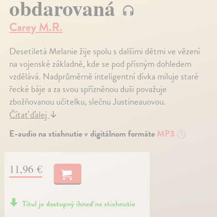
obdarovaná
Carey M.R.
Desetiletá Melanie žije spolu s dalšími dětmi ve vězení
na vojenské základně, kde se pod přísným dohledem
vzdělává. Nadprůměrně inteligentní dívka miluje staré
řecké báje a za svou spřízněnou duši považuje
zbožňovanou učitelku, slečnu Justineauovou.
Čítať ďalej
↓
E-audio na stiahnutie v digitálnom formáte
MP3
?
11,96 €
Titul je dostupný ihneď na stiahnutie