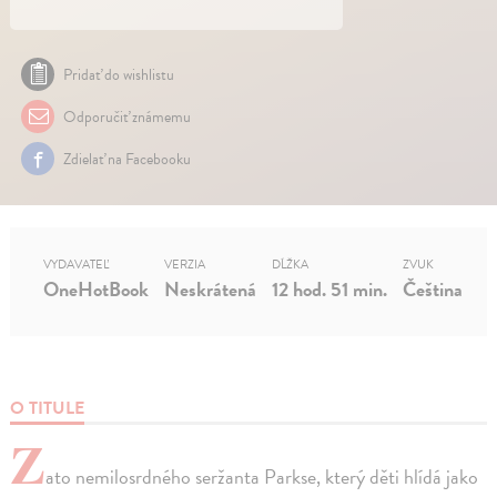
Pridať do wishlistu
Odporučiť známemu
Zdielať na Facebooku
VYDAVATEĽ
VERZIA
DĹŽKA
ZVUK
OneHotBook
Neskrátená
12 hod. 51 min.
Čeština
O TITULE
Z
ato nemilosrdného seržanta Parkse, který děti hlídá jako