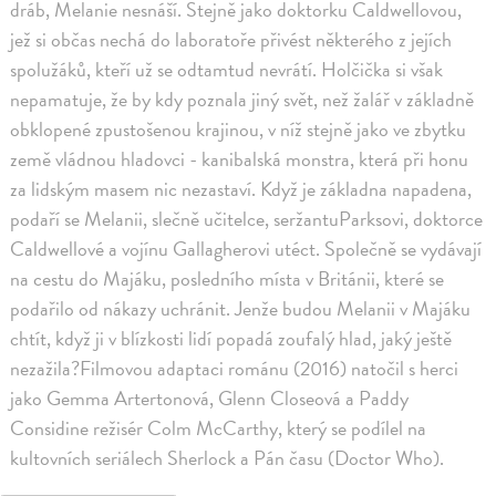
dráb, Melanie nesnáší. Stejně jako doktorku Caldwellovou,
jež si občas nechá do laboratoře přivést některého z jejích
spolužáků, kteří už se odtamtud nevrátí. Holčička si však
nepamatuje, že by kdy poznala jiný svět, než žalář v základně
obklopené zpustošenou krajinou, v níž stejně jako ve zbytku
země vládnou hladovci - kanibalská monstra, která při honu
za lidským masem nic nezastaví. Když je základna napadena,
podaří se Melanii, slečně učitelce, seržantuParksovi, doktorce
Caldwellové a vojínu Gallagherovi utéct. Společně se vydávají
na cestu do Majáku, posledního místa v Británii, které se
podařilo od nákazy uchránit. Jenže budou Melanii v Majáku
chtít, když ji v blízkosti lidí popadá zoufalý hlad, jaký ještě
nezažila?Filmovou adaptaci románu (2016) natočil s herci
jako Gemma Artertonová, Glenn Closeová a Paddy
Considine režisér Colm McCarthy, který se podílel na
kultovních seriálech Sherlock a Pán času (Doctor Who).