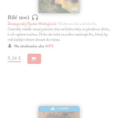
Bílé noci
Dostojevskij Fjodor Michajlovič
| Elektronická audiokniha
Osamělý mladík narazí jednoho dne na břehu řeky na půvabnou dívku,
k níž vzplane touhou. Dívka ale čeká na svého nastávajícího, který by
měl každým dnem dorazit do města.
Na stiahnutie ako
MP3
5,16 €
E-AUDIO