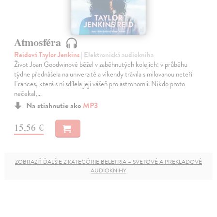
Atmosféra
Reidová Taylor Jenkins
| Elektronická audiokniha
Život Joan Goodwinové běžel v zaběhnutých kolejích: v průběhu
týdne přednášela na univerzitě a víkendy trávila s milovanou neteří
Frances, která s ní sdílela její vášeň pro astronomii. Nikdo proto
nečekal,…
Na stiahnutie ako
MP3
15,56 €
ZOBRAZIŤ ĎALŠIE Z KATEGÓRIE BELETRIA – SVETOVÉ A PREKLADOVÉ
AUDIOKNIHY