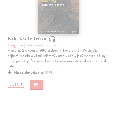
Kde kvete tráva
Kang Han
| Elektronická audiokniha
V noci na 27. května 1980 proběhl v jihokorejském Kwangdžu
nejhorší masakr civilistů nařízený vlastní vládou, jaký moderní dějiny
země pamatují. Pod záminkou potírání komunistické diverze schválili
čelní…
Na stiahnutie ako
MP3
13,16 €