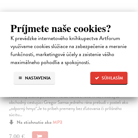
Príjmete naše cookies?
E-AUDIO
K prevádzke internetového kníhkupectva Artforum
využívame cookies slúžiace na zabezpečenie a meranie
funkčnosti, marketingové účely a zaistenie vášho
maximálneho pohodlia a spokojnosti.
NASTAVENIA
SÚHLASÍM
Premena
Franz Kafka
| Elektronická audiokniha
Notoricky známa poviedka Franza Kafku z roku 1915, v ktorej sa
obchodný cestujúci Gregor Samsa jedného rána prebudí v posteli ako
„odporný hmyz“.Je to príbeh premeny bez zľutovania či prílišného
súcitu…
Na stiahnutie ako
MP3
7,00 €