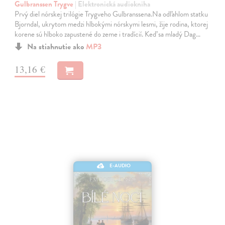
Gulbranssen Trygve
| Elektronická audiokniha
Prvý diel nórskej trilógie Trygveho Gulbranssena.Na odľahlom statku
Bjorndal, ukrytom medzi hlbokými nórskymi lesmi, žije rodina, ktorej
korene sú hlboko zapustené do zeme i tradícií. Keď sa mladý Dag…
Na stiahnutie ako
MP3
13,16 €
E-AUDIO