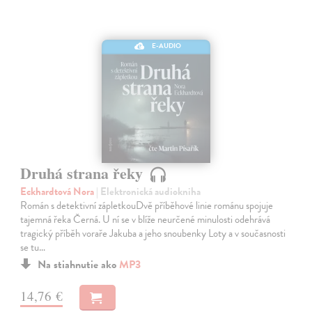
E-AUDIO
Druhá strana řeky
Eckhardtová Nora
| Elektronická audiokniha
Román s detektivní zápletkouDvě příběhové linie románu spojuje
tajemná řeka Černá. U ní se v blíže neurčené minulosti odehrává
tragický příběh voraře Jakuba a jeho snoubenky Loty a v současnosti
se tu…
Na stiahnutie ako
MP3
14,76 €