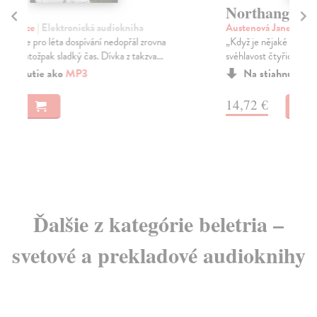
Northangerské opatství
S
Austenová Jane
| Elektronická audiokniha
Me
„Když je nějaké slečně souzeno být hrdinkou, ani
Kaž
svéhlavost čtyřiceti sousedních rodin jí v tom neza...
je 
Na stiahnutie ako
MP3
14,72 €
15
Ďalšie z kategórie beletria –
svetové a prekladové audioknihy