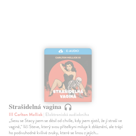
E-AUDIO
Strašidelná vagina
III Carlton Mellick
| Elektronická audiokniha
„Sexu se Stacy jsem se děsil od chvíle, kdy jsem zjistil, že jí straší ve
vagině,“ líčí Steve, který svou přítelkyni miluje k zbláznění, ale trápí
ho podivuhodné kvílivé zvuky, které se linou z jejích…