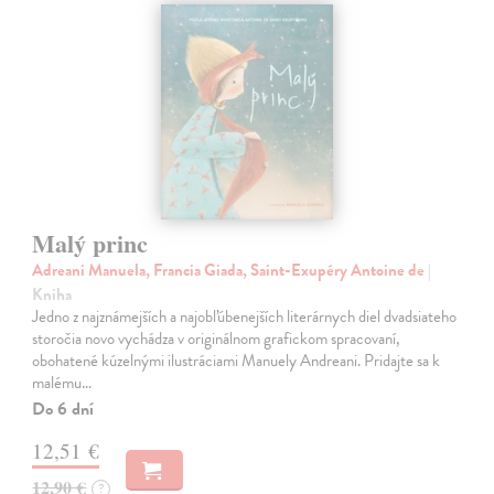
Malý princ
Adreani Manuela, Francia Giada, Saint-Exupéry Antoine de
|
Kniha
Jedno z najznámejších a najobľúbenejších literárnych diel dvadsiateho
storočia novo vychádza v originálnom grafickom spracovaní,
obohatené kúzelnými ilustráciami Manuely Andreani. Pridajte sa k
malému…
Do 6 dní
12,51 €
12,90 €
?