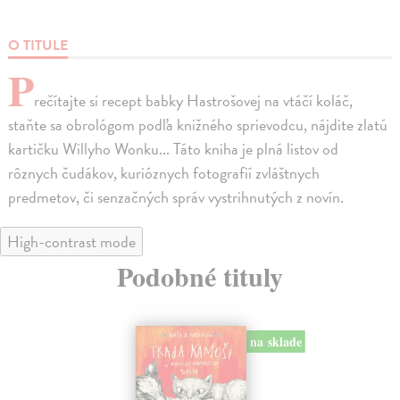
O TITULE
P
rečítajte si recept babky Hastrošovej na vtáčí koláč,
staňte sa obrológom podľa knižného sprievodcu, nájdite zlatú
kartičku Willyho Wonku... Táto kniha je plná listov od
rôznych čudákov, kurióznych fotografií zvláštnych
predmetov, či senzačných správ vystrihnutých z novín.
High-contrast mode
Podobné tituly
na sklade