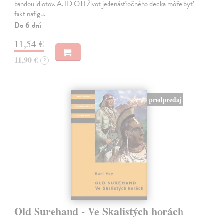
bandou idiotov. A. IDIOTI Život jedenásťročného decka môže byť
fakt nafigu.
Do 6 dní
11,54 €
11,90 €
?
predpredaj
Old Surehand - Ve Skalistých horách