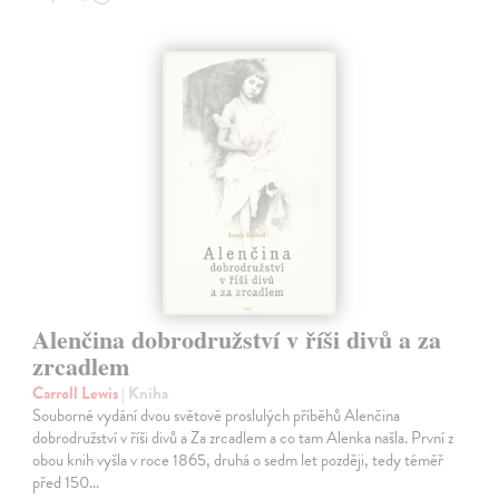
Alenčina dobrodružství v říši divů a za
zrcadlem
Carroll Lewis
| Kniha
Souborné vydání dvou světově proslulých příběhů Alenčina
dobrodružství v říši divů a Za zrcadlem a co tam Alenka našla. První z
obou knih vyšla v roce 1865, druhá o sedm let později, tedy téměř
před 150…