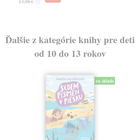
22
13,90 €
?
Ďalšie z kategórie knihy pre deti
od 10 do 13 rokov
na sklade