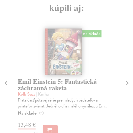
kúpili aj:
na sklade
Emil Einstein 5: Fantastická
Pr
záchranná raketa
Fr
Ak 
Kolb Suza
| Kniha
jed
Piata časť pútavej série pre mladých bádateľov a
kraj
priateľov zvierat. Jedného dňa malého vynálezcu Em...
Na
Na sklade
?
20
13,48 €