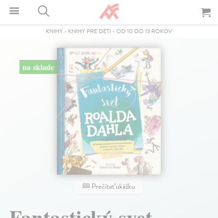
KNIHY
-
KNIHY PRE DETI
-
OD 10 DO 13 ROKOV
na sklade
Prečítať ukážku
Fantastický svet