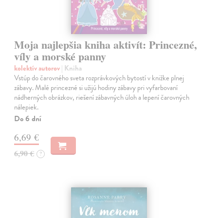
Moja najlepšia kniha aktivít: Princezné,
víly a morské panny
kolektív autorov
| Kniha
Vstúp do čarovného sveta rozprávkových bytostí v knižke plnej
zábavy. Malé princezné si užijú hodiny zábavy pri vyfarbovaní
nádherných obrázkov, riešení zábavných úloh a lepení čarovných
nálepiek.
Do 6 dní
6,69 €
6,90 €
?