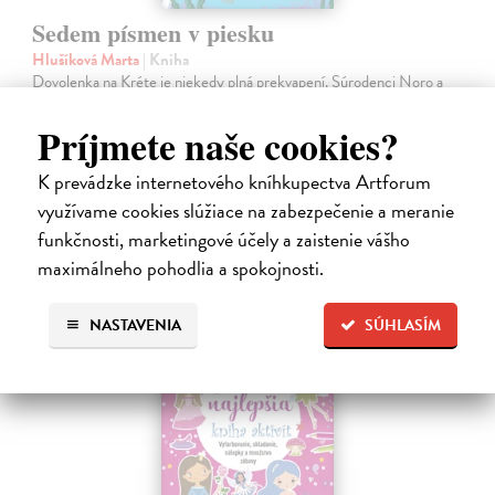
Sedem písmen v piesku
Hlušíková Marta
| Kniha
Dovolenka na Kréte je niekedy plná prekvapení. Súrodenci Noro a
Anabela pri mori spoznávajú svojráznych Chrtovcov, natrafia na
usušenú jaštericu, zaujmú ich Uwe a Hans, ktorí sú takmer celé dni
Príjmete naše cookies?
zahrabaní…
Na sklade
?
K prevádzke internetového kníhkupectva Artforum
využívame cookies slúžiace na zabezpečenie a meranie
14,20 €
funkčnosti, marketingové účely a zaistenie vášho
14,95 €
?
maximálneho pohodlia a spokojnosti.
NASTAVENIA
SÚHLASÍM