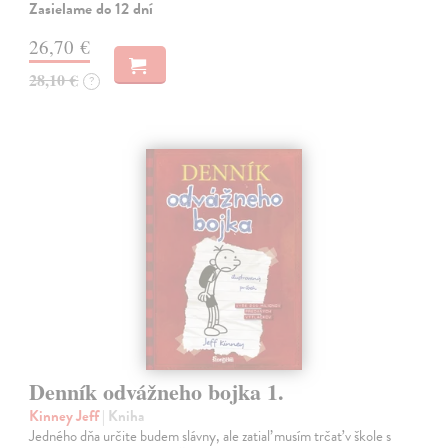
Zasielame do 12 dní
26,70 €
28,10 €
?
Denník odvážneho bojka 1.
Kinney Jeff
| Kniha
Jedného dňa určite budem slávny, ale zatiaľ musím trčať v škole s