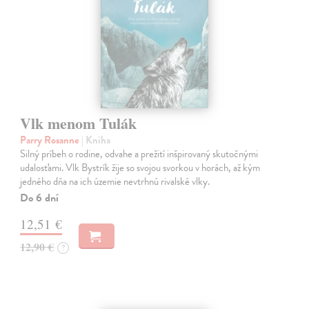
Vlk menom Tulák
Parry Rosanne
| Kniha
Silný príbeh o rodine, odvahe a prežití inšpirovaný skutočnými
udalosťami. Vlk Bystrík žije so svojou svorkou v horách, až kým
jedného dňa na ich územie nevtrhnú rivalské vlky.
Do 6 dní
12,51 €
12,90 €
?