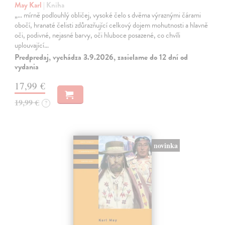
May Karl
| Kniha
„… mírně podlouhlý obličej, vysoké čelo s dvěma výraznými čárami
obočí, hranaté čelisti zdůrazňující celkový dojem mohutnosti a hlavně
oči, podivné, nejasné barvy, oči hluboce posazené, co chvíli
uplouvající…
Predpredaj, vychádza 3.9.2026, zasielame do 12 dní od
vydania
17,99 €
19,99 €
?
novinka