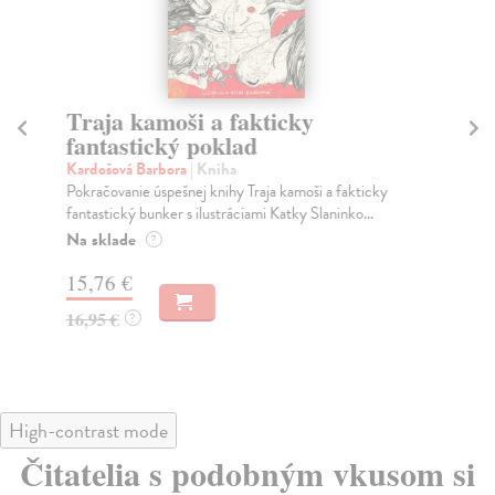
Traja kamoši a fakticky
Fa
fantastický poklad
D
Kardošová Barbora
| Kniha
Ro
Pokračovanie úspešnej knihy Traja kamoši a fakticky
Tre
fantastický bunker s ilustráciami Katky Slaninko...
fil
Na sklade
Do
?
15,76 €
14
16,95 €
14
?
High-contrast mode
Čitatelia s podobným vkusom si