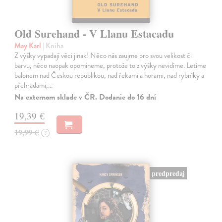
Old Surehand - V Llanu Estacadu
May Karl
| Kniha
Z výšky vypadají věci jinak! Něco nás zaujme pro svou velikost či
barvu, něco naopak opomineme, protože to z výšky nevidíme. Letíme
balonem nad Českou republikou, nad řekami a horami, nad rybníky a
přehradami,…
Na externom sklade v ČR. Dodanie do 16 dní
19,39 €
19,99 €
?
predpredaj