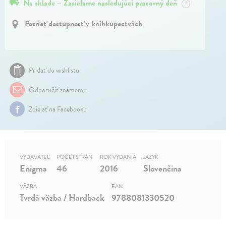
Na sklade – Zasielame nasledujúci pracovný deň
?
Pozrieť dostupnosť v kníhkupectvách
Pridať do wishlistu
Odporučiť známemu
Zdielať na Facebooku
VYDAVATEĽ
POČET STRÁN
ROK VYDANIA
JAZYK
Enigma
46
2016
Slovenčina
VÄZBA
EAN
Tvrdá väzba / Hardback
9788081330520