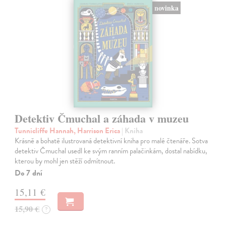
novinka
Detektiv Čmuchal a záhada v muzeu
Tunnicliffe Hannah, Harrison Erica
| Kniha
Krásně a bohatě ilustrovaná detektivní kniha pro malé čtenáře. Sotva
detektiv Čmuchal usedl ke svým ranním palačinkám, dostal nabídku,
kterou by mohl jen stěží odmítnout.
Do 7 dní
15,11 €
15,90 €
?