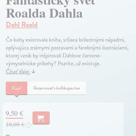
Roalda Dahla
Dahl Roald
Čo keby existovala kniha, sršiaca brilantnými nápadmi,
oplývajúca známymi postavami a farebnými ilustráciami,
ktorej vznik by inšpirovali Dahlove čarovno-
výmyselnícke príbehy? Pozrite, už existuje.
Čítať ďalej
↓
Kúpiť
Rezervovať v kníhkupectve
9,50 €
10,00 €
?