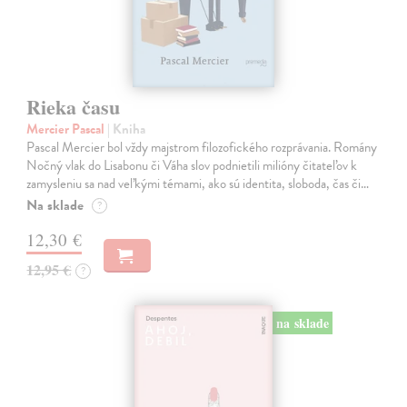
Rieka času
Mercier Pascal
| Kniha
Pascal Mercier bol vždy majstrom filozofického rozprávania. Romány
Nočný vlak do Lisabonu či Váha slov podnietili milióny čitateľov k
zamysleniu sa nad veľkými témami, ako sú identita, sloboda, čas či…
Na sklade
?
12,30 €
12,95 €
?
na sklade