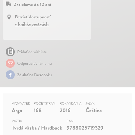
Zasielame do 12 dní
Pozrieť dostupnosť
v kníhkupectvách
Pridať do wishlistu
Odporučiť známemu
Zdielať na Facebooku
VYDAVATEĽ
POČET STRÁN
ROK VYDANIA
JAZYK
Argo
168
2016
Čeština
VÄZBA
EAN
Tvrdá väzba / Hardback
9788025719329