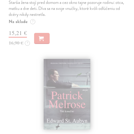
Staršia žena stojí pred domom a cez okno tajne pozoruje rodinu: otca,
matku a dve deti. Díva sa na svoje vnučky, ktoré kvôli odlúčeniu od
dcéry nikdy nestretla.
Na sklade
?
15,21 €
16,90 €
?