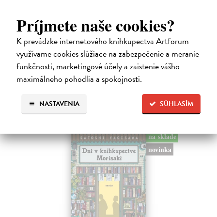
Město a jeho nejisté zdi
Murakami Haruki
| Kniha
Príjmete naše cookies?
Ty jsi to byla, kdo mi vyprávěl o tom městě. Město a jeho nejisté zdi –
dlouho očekávaný román Harukiho Murakamiho volně navazuje na
K prevádzke internetového kníhkupectva Artforum
autorovu starší novelu z roku 1980 a tematicky se prolíná s jeho
využívame cookies slúžiace na zabezpečenie a meranie
kultovním…
funkčnosti, marketingové účely a zaistenie vášho
Na sklade
?
maximálneho pohodlia a spokojnosti.
30,22 €
32,85 €
NASTAVENIA
SÚHLASÍM
?
na sklade
novinka