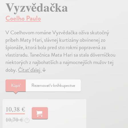
Vyzvědačka
Coelho Paulo
V Coelhovom románe Vyzvědačka ožíva skutočný
príbeh Maty Hari, slávnej kurtizány obvinenej zo
špionáže, ktorá bola pred sto rokmi popravená za
vlastizradu. Tanečnica Mata Hari sa stala dôverníčkou
niektorých z najbohatších a najmocnejších mužov tej
doby.
Čítať ďalej
↓
Kúpiť
Rezervovať v kníhkupectve
10,38 €
10,70 €
?