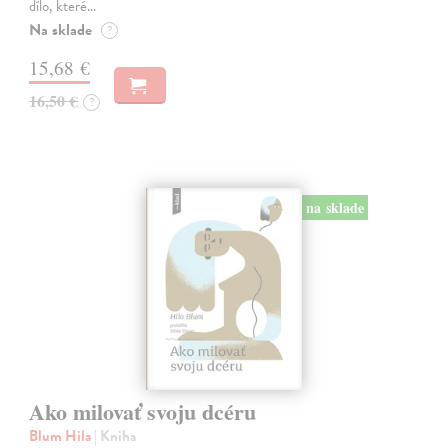
dílo, které…
Na sklade
?
15,68 €
16,50 €
?
na sklade
Ako milovať svoju dcéru
Blum Hila
| Kniha