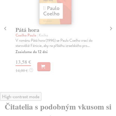
Pátá hora
Al
Coelho Paulo
| Kniha
Co
V románu Pátá hora (1996) se Paulo Coelho vrací do
Tak
starověké Fénicie, aby na příběhu izraelského pro...
pas
...
Zasielame do 12 dní
Za
13,58 €
18
14,00 €
?
18
High-contrast mode
Čitatelia s podobným vkusom si