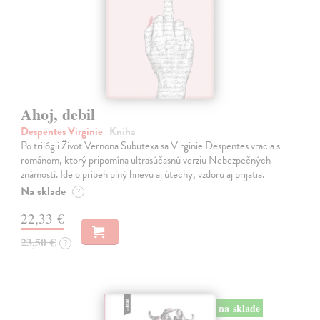
Ahoj, debil
Despentes Virginie
| Kniha
Po trilógii Život Vernona Subutexa sa Virginie Despentes vracia s
románom, ktorý pripomína ultrasúčasnú verziu Nebezpečných
známostí. Ide o príbeh plný hnevu aj útechy, vzdoru aj prijatia.
Na sklade
?
22,33 €
23,50 €
?
na sklade