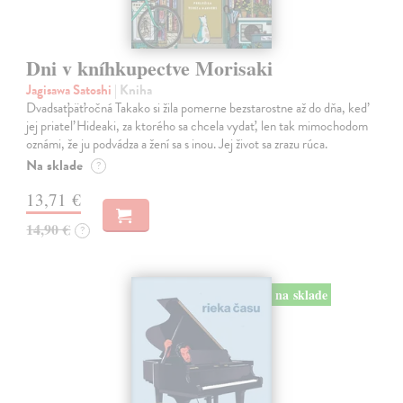
Dni v kníhkupectve Morisaki
Jagisawa Satoshi
| Kniha
Dvadsaťpäťročná Takako si žila pomerne bezstarostne až do dňa, keď
jej priateľ Hideaki, za ktorého sa chcela vydať, len tak mimochodom
oznámi, že ju podvádza a žení sa s inou. Jej život sa zrazu rúca.
Na sklade
?
13,71 €
14,90 €
?
na sklade