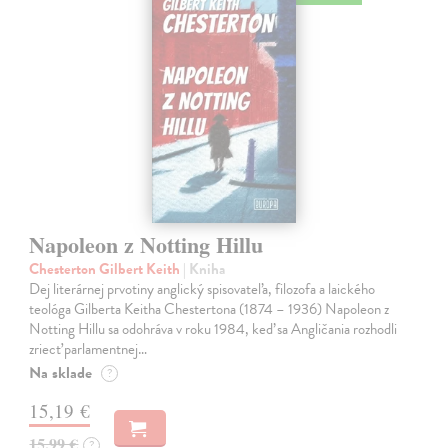
Napoleon z Notting Hillu
Chesterton Gilbert Keith
| Kniha
Dej literárnej prvotiny anglický spisovateľa, filozofa a laického
teológa Gilberta Keitha Chestertona (1874 – 1936) Napoleon z
Notting Hillu sa odohráva v roku 1984, keď sa Angličania rozhodli
zriecť parlamentnej…
Na sklade
?
15,19 €
15,99 €
?