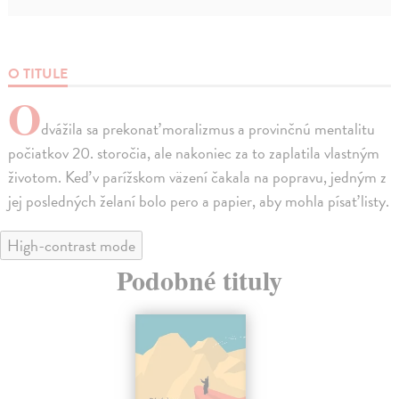
O TITULE
O
dvážila sa prekonať moralizmus a provinčnú mentalitu
počiatkov 20. storočia, ale nakoniec za to zaplatila vlastným
životom. Keď v parížskom väzení čakala na popravu, jedným z
jej posledných želaní bolo pero a papier, aby mohla písať listy.
High-contrast mode
Podobné tituly