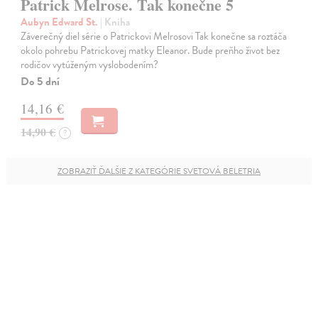
Patrick Melrose. Tak konečne 5
Aubyn Edward St.
| Kniha
Záverečný diel série o Patrickovi Melrosovi Tak konečne sa roztáča
okolo pohrebu Patrickovej matky Eleanor. Bude preňho život bez
rodičov vytúženým vyslobodením?
Do 5 dní
14,16 €
14,90 €
?
ZOBRAZIŤ ĎALŠIE Z KATEGÓRIE SVETOVÁ BELETRIA