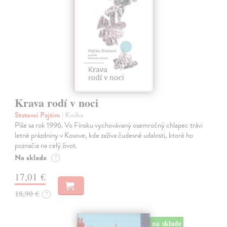
Krava rodí v noci
Statovci Pajtim
| Kniha
Píše sa rok 1996. Vo Fínsku vychovávaný osemročný chlapec trávi
letné prázdniny v Kosove, kde zažíva čudesné udalosti, ktoré ho
poznačia na celý život.
Na sklade
?
17,01 €
18,90 €
?
na sklade