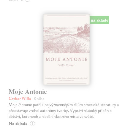
na sklade
Moje Antonie
Cather Willa
| Kniha
Moje Antonie patří k nejvýznamnějším dílům americké literatury a
představuje vrchol autorčiny tvorby. Vypráví hluboký příběh o
dětství, kořenech a hledání vlastního místa ve světě.
Na sklade
?