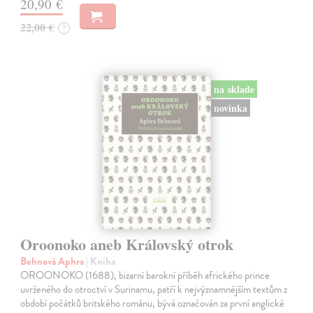
20,90 €
22,00 €
?
na sklade
novinka
Oroonoko aneb Královský otrok
Behnová Aphra
| Kniha
OROONOKO (1688), bizarní barokní příběh afrického prince
uvrženého do otroctví v Surinamu, patří k nejvýznamnějším textům z
období počátků britského románu, bývá označován za první anglické